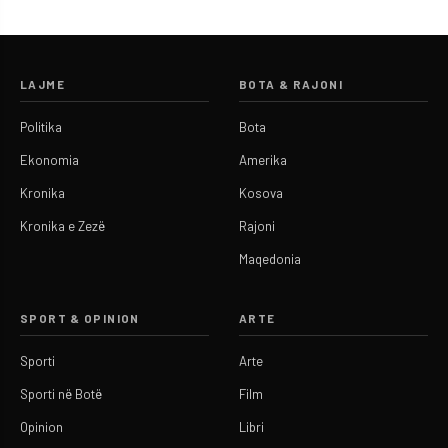
LAJME
BOTA & RAJONI
Politika
Bota
Ekonomia
Amerika
Kronika
Kosova
Kronika e Zezë
Rajoni
Maqedonia
SPORT & OPINION
ARTE
Sporti
Arte
Sporti në Botë
Film
Opinion
Libri