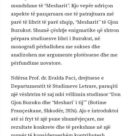
mundshme të “Mesharit”. Kjo vepër ndriçon
aspekte të pasqaruara ose të patrajtuara më
parë të librit të parë shqip, “Mesharit” të Gjon
Buzukut. Shumë çështje enigmatike që shtron
përpara studiuesve libri i Buzukut, në
monografi përballohen me sukses dhe
analizohen me argumente plotësuese dhe me
përfundime novatore.
Ndërsa Prof. dr. Evalda Paci, drejtuese e
Departamentit të Studimeve Letrare, paraqiti
një vështrim të saj mbi vëllimin studimor “Don
Gjon Buzuku dhe “Meshari’ i tij”” (Botime
Françeskane, Shkodër, 2026). Ajo e introduktoi
atë si fryt të një pune shumëvjeçare, me
rezultate konkrete dhe të prekshme në një
numër të konsiderueshëm kontributesh