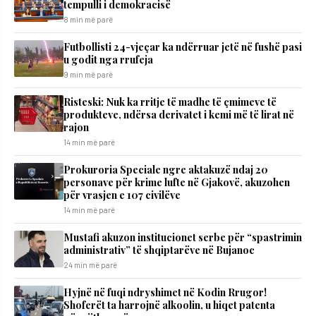
tempulli i demokracisë
8 min më parë
Futbollisti 24-vjeçar ka ndërruar jetë në fushë pasi
u godit nga rrufeja
9 min më parë
Risteski: Nuk ka rritje të madhe të çmimeve të
produkteve, ndërsa derivatet i kemi më të lirat në
rajon
14 min më parë
Prokuroria Speciale ngre aktakuzë ndaj 20
personave për krime lufte në Gjakovë, akuzohen
për vrasjen e 107 civilëve
14 min më parë
Mustafi akuzon institucionet serbe për “spastrimin
administrativ” të shqiptarëve në Bujanoc
24 min më parë
Hyjnë në fuqi ndryshimet në Kodin Rrugor!
Shoferët ta harrojnë alkoolin, u hiqet patenta