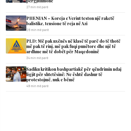
përgjithmonë
27 min më parë
PHENIAN – Koreja e Veriut teston një raketë
balistike, tensione të reja në Azi
28 min më parë
PLD: Më pak nxënës në klasë të parë do të thotë
më pak të rinj, më pak fuqi punëtore dhe një të
ardhme më të dobët për Maqedoninë
34 min më parë
Sadiku kritikon bashpartiakë për qëndrimin ndaj
ligjit për shtetësinë: Ne është dashur të
protestojmë, nuk e bëmë
49 min më parë