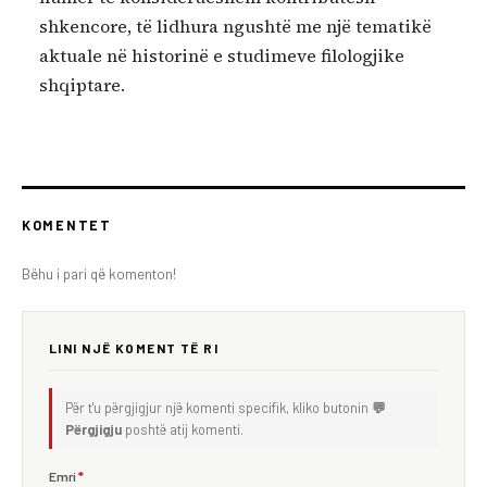
shkencore, të lidhura ngushtë me një tematikë
aktuale në historinë e studimeve filologjike
shqiptare.
KOMENTET
Bëhu i pari që komenton!
LINI NJË KOMENT TË RI
Për t'u përgjigjur një komenti specifik, kliko butonin
💬
Përgjigju
poshtë atij komenti.
Emri
*