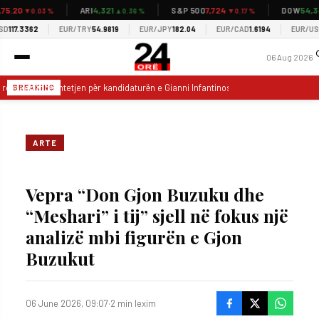
5.20
4,321
7,724
54,34
ARI
S&P 500
DOW
▼0.03 %
▲0.36 %
▼0.17 %
117.3362
EUR/TRY
54.9819
EUR/JPY
182.04
EUR/CAD
1.6194
EUR/USD
1
06 Aug 2026
revokon mbështetjen për kandidaturën e Gianni Infantinos për President të FIFA-
BREAKING
ARTE
Vepra “Don Gjon Buzuku dhe
“Meshari” i tij” sjell në fokus një
analizë mbi figurën e Gjon
Buzukut
06 June 2026, 09:07
·
2 min lexim