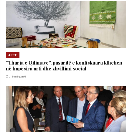
ARTE
“Thurja e Qilimave”, pasuritë e konfiskuara kthehen
në hapësira arti dhe zhvillimi social
2 orë më parë