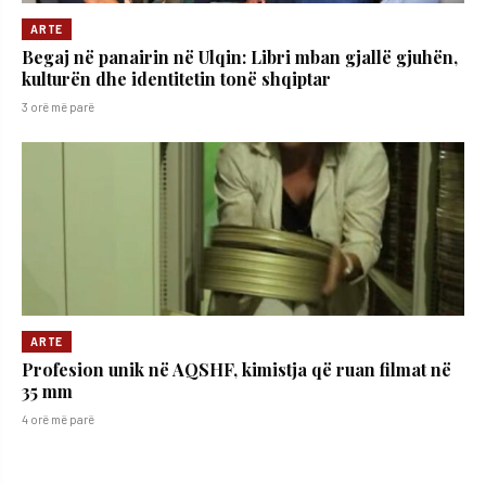
ARTE
Begaj në panairin në Ulqin: Libri mban gjallë gjuhën,
kulturën dhe identitetin tonë shqiptar
3 orë më parë
ARTE
Profesion unik në AQSHF, kimistja që ruan filmat në
35 mm
4 orë më parë