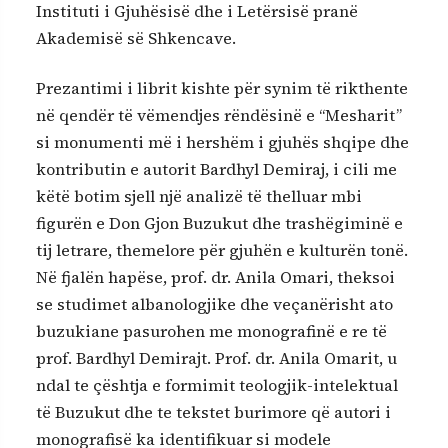
Instituti i Gjuhësisë dhe i Letërsisë pranë
Akademisë së Shkencave.
Prezantimi i librit kishte për synim të rikthente
në qendër të vëmendjes rëndësinë e “Mesharit”
si monumenti më i hershëm i gjuhës shqipe dhe
kontributin e autorit Bardhyl Demiraj, i cili me
këtë botim sjell një analizë të thelluar mbi
figurën e Don Gjon Buzukut dhe trashëgiminë e
tij letrare, themelore për gjuhën e kulturën tonë.
Në fjalën hapëse, prof. dr. Anila Omari, theksoi
se studimet albanologjike dhe veçanërisht ato
buzukiane pasurohen me monografinë e re të
prof. Bardhyl Demirajt. Prof. dr. Anila Omarit, u
ndal te çështja e formimit teologjik-intelektual
të Buzukut dhe te tekstet burimore që autori i
monografisë ka identifikuar si modele