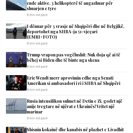
ende aktive. 3 helikopterë të angazhuar për
shuarjen e tyre
8 min më parë
I dënuar për 3 vrasje në Shqipëri dhe në Belgjikë,
deportohet nga SHBA-ja 51-vjeçari
(EMRI+FOTO)
8 min më parë
Trump vrapon pas vogëlushit: Nuk doja që ai të
bëhej si Biden dhe të binte nga skena
9 min më parë
Eric Wendt merr aprovimin edhe nga Senati
Amerikan si ambasadori i ri i SHBA në Shqipëri
9 min më parë
Rusia intensifikon sulmet në Detin e Zi, godet një
anije tregtare në ujërat e Ukrainës! Vritet një
marinar
9 min më parë
Shisnin kokainë dhe kanabis në plazhet e Livadhit