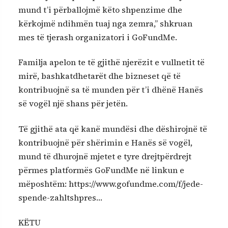
mund t’i përballojmë këto shpenzime dhe
kërkojmë ndihmën tuaj nga zemra,” shkruan
mes të tjerash organizatori i GoFundMe.
Familja apelon te të gjithë njerëzit e vullnetit të
mirë, bashkatdhetarët dhe bizneset që të
kontribuojnë sa të munden për t’i dhënë Hanës
së vogël një shans për jetën.
Të gjithë ata që kanë mundësi dhe dëshirojnë të
kontribuojnë për shërimin e Hanës së vogël,
mund të dhurojnë mjetet e tyre drejtpërdrejt
përmes platformës GoFundMe në linkun e
mëposhtëm: https://www.gofundme.com/f/jede-
spende-zahltshpres…
KËTU