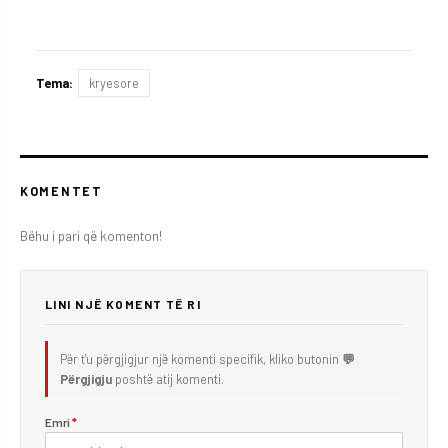
Tema:
kryesore
KOMENTET
Bëhu i pari që komenton!
LINI NJË KOMENT TË RI
Për t'u përgjigjur një komenti specifik, kliko butonin
💬
Përgjigju
poshtë atij komenti.
Emri
*