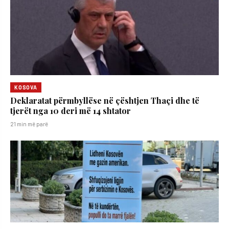
KOSOVA
Deklaratat përmbyllëse në çështjen Thaçi dhe të
tjerët nga 10 deri më 14 shtator
21 min më parë