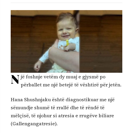
N
jë foshnje vetëm dy muaj e gjysmë po
përballet me një betejë të vështirë për jetën.
Hana Shushnjaku është diagnostikuar me një
sëmundje shumë të rrallë dhe të rëndë të
mëlçisë, të njohur si atresia e rrugëve biliare
(Gallengangatresie).