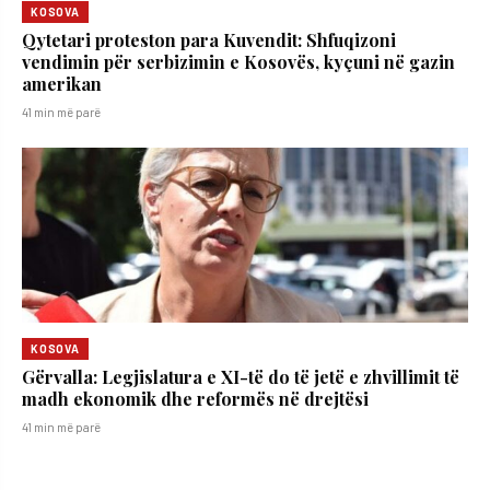
KOSOVA
​Qytetari proteston para Kuvendit: Shfuqizoni
vendimin për serbizimin e Kosovës, kyçuni në gazin
amerikan
41 min më parë
KOSOVA
​Gërvalla: Legjislatura e XI-të do të jetë e zhvillimit të
madh ekonomik dhe reformës në drejtësi
41 min më parë