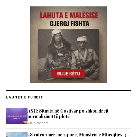
LAJMET E FUNDIT
ASH: Situata në Gostivar po shkon drejt
normalizimit të plotë
4 min më parë
28 vatra zjarri në 24 orë, Ministria e Mbrojtjes: 5