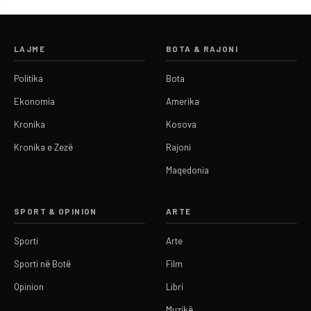
LAJME
BOTA & RAJONI
Politika
Bota
Ekonomia
Amerika
Kronika
Kosova
Kronika e Zezë
Rajoni
Maqedonia
SPORT & OPINION
ARTE
Sporti
Arte
Sporti në Botë
Film
Opinion
Libri
Muzikë