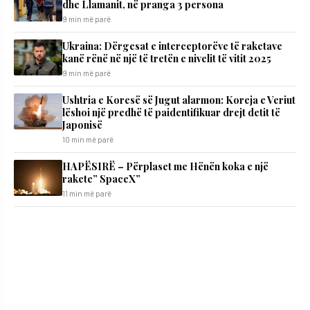
dhe Llamanit, në pranga 3 persona
9 min më parë
Ukraina: Dërgesat e interceptorëve të raketave
kanë rënë në një të tretën e nivelit të vitit 2025
9 min më parë
Ushtria e Koresë së Jugut alarmon: Koreja e Veriut
lëshoi një predhë të paidentifikuar drejt detit të
Japonisë
10 min më parë
HAPËSIRË – Përplaset me Hënën koka e një
rakete” SpaceX”
11 min më parë