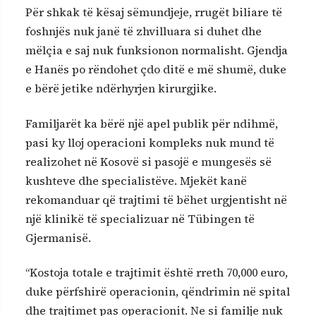
Për shkak të kësaj sëmundjeje, rrugët biliare të
foshnjës nuk janë të zhvilluara si duhet dhe
mëlçia e saj nuk funksionon normalisht. Gjendja
e Hanës po rëndohet çdo ditë e më shumë, duke
e bërë jetike ndërhyrjen kirurgjike.
Familjarët ka bërë një apel publik për ndihmë,
pasi ky lloj operacioni kompleks nuk mund të
realizohet në Kosovë si pasojë e mungesës së
kushteve dhe specialistëve. Mjekët kanë
rekomanduar që trajtimi të bëhet urgjentisht në
një klinikë të specializuar në Tübingen të
Gjermanisë.
“Kostoja totale e trajtimit është rreth 70,000 euro,
duke përfshirë operacionin, qëndrimin në spital
dhe trajtimet pas operacionit. Ne si familje nuk