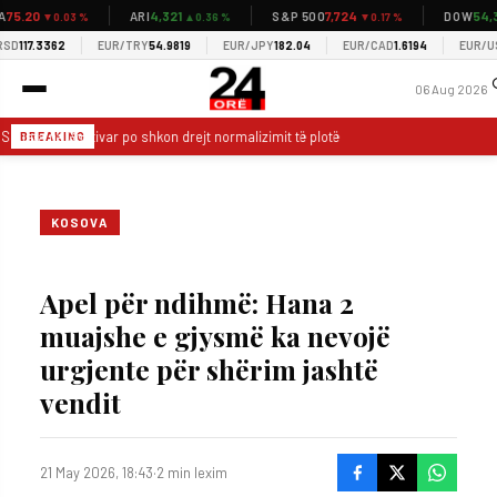
5.20
4,321
7,724
54,34
ARI
S&P 500
DOW
▼0.03 %
▲0.36 %
▼0.17 %
D
117.3362
EUR/TRY
54.9819
EUR/JPY
182.04
EUR/CAD
1.6194
EUR/USD
06 Aug 2026
Situata në Gostivar po shkon drejt normalizimit të plotë
28 vatra zjarri n
BREAKING
KOSOVA
Apel për ndihmë: Hana 2
muajshe e gjysmë ka nevojë
urgjente për shërim jashtë
vendit
21 May 2026, 18:43
·
2 min lexim