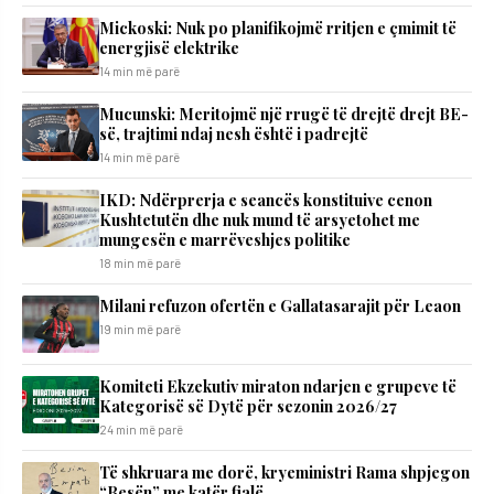
Mickoski: Nuk po planifikojmë rritjen e çmimit të
energjisë elektrike
14 min më parë
Mucunski: Meritojmë një rrugë të drejtë drejt BE-
së, trajtimi ndaj nesh është i padrejtë
14 min më parë
IKD: Ndërprerja e seancës konstituive cenon
Kushtetutën dhe nuk mund të arsyetohet me
mungesën e marrëveshjes politike
18 min më parë
Milani refuzon ofertën e Gallatasarajit për Leaon
19 min më parë
Komiteti Ekzekutiv miraton ndarjen e grupeve të
Kategorisë së Dytë për sezonin 2026/27
24 min më parë
Të shkruara me dorë, kryeministri Rama shpjegon
“Besën” me katër fjalë