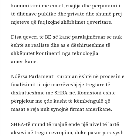
komunikimi me email, ruajtja dhe përpunimi i
të dhënave publike dhe private dhe shumë prej
mjeteve që fuqizojnë shërbimet qeveritare.
Disa qeveri të BE-së kanë paralajmëruar se nuk
është as realiste dhe as e dëshirueshme të
shkëputet kontinenti nga teknologjia
amerikane.
Ndërsa Parlamenti Europian është në procesin e
finalizimit të një marrëveshjeje tregtare të
diskutueshme me SHBA-në, Komisioni është
përpjekur me çdo kusht të këmbëngulë që
masat e reja nuk synojnë firmat amerikane.
SHBA-të mund të ruajnë ende një nivel të lartë
aksesi në tregun evropian, duke pasur parasysh