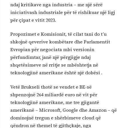
ndaj kritikave nga industria – me një sërë
iniciativash industriale për të rishikuar një ligj
për çipat e vitit 2023.
Propozimet e Komisionit, të cilat tani do t’u
shkojnë qeverive kombëtare dhe Parlamentit
Evropian për negociata mbi versionin
përfundimtar, janë një përgjigje ndaj
shqetësimeve në rritje se mbështetja në
teknologjinë amerikane është një dobësi .
Vetë Brukseli thotë se vendet e BE-së
shpenzojnë 264 miliardë euro në vit për
teknologjinë amerikane, me tre gjigantë
amerikanë – Microsoft, Google dhe Amazon – që
dominojnë tregun e shërbimeve cloud që
qëndron në themel të gjithçkaje, nga