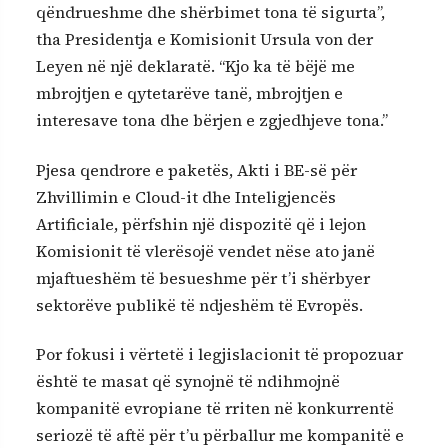
qëndrueshme dhe shërbimet tona të sigurta”,
tha Presidentja e Komisionit Ursula von der
Leyen në një deklaratë. “Kjo ka të bëjë me
mbrojtjen e qytetarëve tanë, mbrojtjen e
interesave tona dhe bërjen e zgjedhjeve tona.”
Pjesa qendrore e paketës, Akti i BE-së për
Zhvillimin e Cloud-it dhe Inteligjencës
Artificiale, përfshin një dispozitë që i lejon
Komisionit të vlerësojë vendet nëse ato janë
mjaftueshëm të besueshme për t’i shërbyer
sektorëve publikë të ndjeshëm të Evropës.
Por fokusi i vërtetë i legjislacionit të propozuar
është te masat që synojnë të ndihmojnë
kompanitë evropiane të rriten në konkurrentë
seriozë të aftë për t’u përballur me kompanitë e