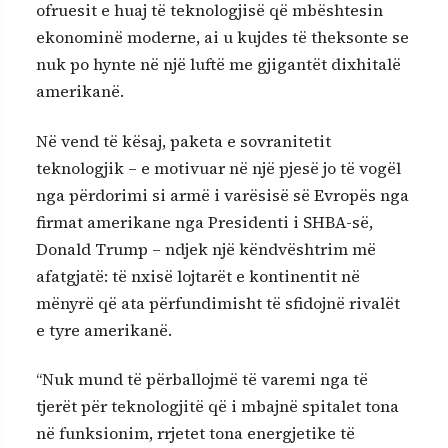
ofruesit e huaj të teknologjisë që mbështesin
ekonominë moderne, ai u kujdes të theksonte se
nuk po hynte në një luftë me gjigantët dixhitalë
amerikanë.
Në vend të kësaj, paketa e sovranitetit
teknologjik – e motivuar në një pjesë jo të vogël
nga përdorimi si armë i varësisë së Evropës nga
firmat amerikane nga Presidenti i SHBA-së,
Donald Trump – ndjek një këndvështrim më
afatgjatë: të nxisë lojtarët e kontinentit në
mënyrë që ata përfundimisht të sfidojnë rivalët
e tyre amerikanë.
“Nuk mund të përballojmë të varemi nga të
tjerët për teknologjitë që i mbajnë spitalet tona
në funksionim, rrjetet tona energjetike të