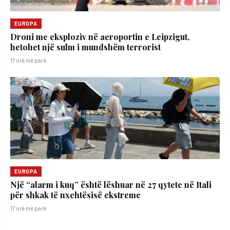
EUROPA
Droni me eksploziv në aeroportin e Leipzigut,
hetohet një sulm i mundshëm terrorist
17 orë më parë
EUROPA
Një “alarm i kuq” është lëshuar në 27 qytete në Itali
për shkak të nxehtësisë ekstreme
17 orë më parë