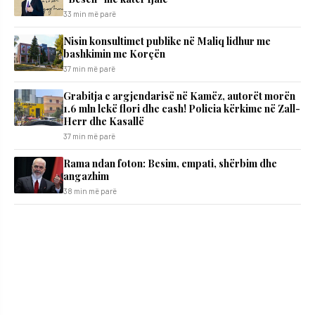
33 min më parë
Nisin konsultimet publike në Maliq lidhur me
bashkimin me Korçën
37 min më parë
Grabitja e argjendarisë në Kamëz, autorët morën
1.6 mln lekë flori dhe cash! Policia kërkime në Zall-
Herr dhe Kasallë
37 min më parë
Rama ndan foton: Besim, empati, shërbim dhe
angazhim
38 min më parë