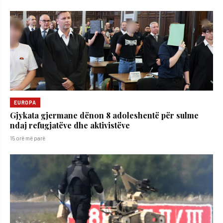
EUROPA
Gjykata gjermane dënon 8 adoleshentë për sulme
ndaj refugjatëve dhe aktivistëve
15 orë më parë