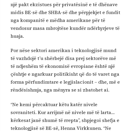
një pakt ekzistues për privatësinë e të dhënave
midis BE-së dhe SHBA-së dhe përpjekjet e fundit
nga kompanitë e mëdha amerikane për të
vendosur masa mbrojtëse kundër ndërhyrjeve të
huaja.
Por nëse sektori amerikan i teknologjisë mund
të vazhdojë t’u shërbejë disa prej sektorëve më
të ndjeshëm të ekonomisë evropiane është një
çështje e ngarkuar politikisht që do të varet nga
forma përfundimtare e legjislacionit – dhe, më e
rëndësishmja, nga mënyra se si zbatohet ai.
“Ne kemi përcaktuar këtu katër nivele
sovraniteti. Kur arrijmë në nivele më të larta…
kërkesat janë shumë të rrepta”, shpjegoi shefja e
teknologjisë së BE-së, Henna Virkkunen. “Ne