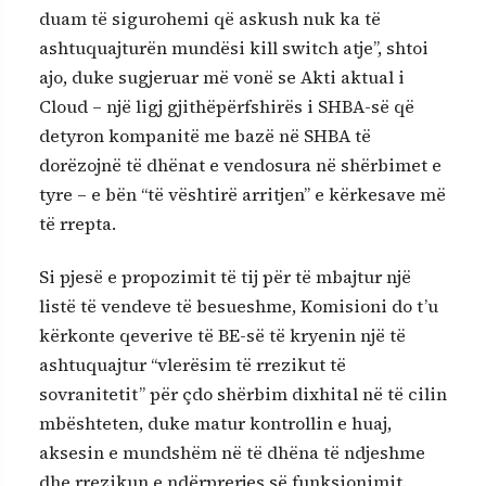
duam të sigurohemi që askush nuk ka të
ashtuquajturën mundësi kill switch atje”, shtoi
ajo, duke sugjeruar më vonë se Akti aktual i
Cloud – një ligj gjithëpërfshirës i SHBA-së që
detyron kompanitë me bazë në SHBA të
dorëzojnë të dhënat e vendosura në shërbimet e
tyre – e bën “të vështirë arritjen” e kërkesave më
të rrepta.
Si pjesë e propozimit të tij për të mbajtur një
listë të vendeve të besueshme, Komisioni do t’u
kërkonte qeverive të BE-së të kryenin një të
ashtuquajtur “vlerësim të rrezikut të
sovranitetit” për çdo shërbim dixhital në të cilin
mbështeten, duke matur kontrollin e huaj,
aksesin e mundshëm në të dhëna të ndjeshme
dhe rrezikun e ndërprerjes së funksionimit.