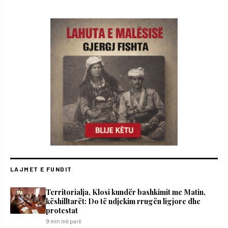
LAJMET E FUNDIT
Territorialja, Klosi kundër bashkimit me Matin,
këshilltarët: Do të ndjekim rrugën ligjore dhe
protestat
9 min më parë