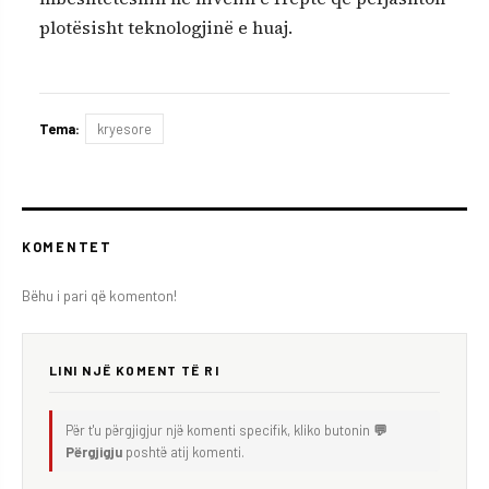
plotësisht teknologjinë e huaj.
Tema:
kryesore
KOMENTET
Bëhu i pari që komenton!
LINI NJË KOMENT TË RI
Për t'u përgjigjur një komenti specifik, kliko butonin
💬
Përgjigju
poshtë atij komenti.