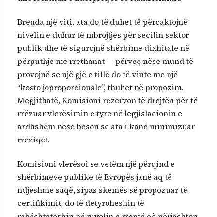
Brenda një viti, ata do të duhet të përcaktojnë
nivelin e duhur të mbrojtjes për secilin sektor
publik dhe të sigurojnë shërbime dixhitale në
përputhje me rrethanat — përveç nëse mund të
provojnë se një gjë e tillë do të vinte me një
“kosto joproporcionale”, thuhet në propozim.
Megjithatë, Komisioni rezervon të drejtën për të
rrëzuar vlerësimin e tyre në legjislacionin e
ardhshëm nëse beson se ata i kanë minimizuar
rreziqet.
Komisioni vlerësoi se vetëm një përqind e
shërbimeve publike të Evropës janë aq të
ndjeshme saqë, sipas skemës së propozuar të
certifikimit, do të detyroheshin të
mbështeteshin në nivelin e rreptë që përjashton