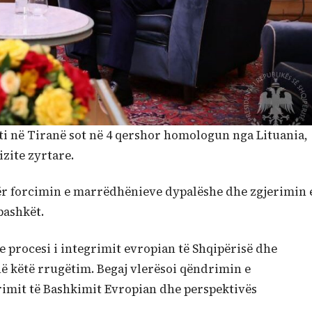
ti në Tiranë sot në 4 qershor homologun nga Lituania,
izite zyrtare.
për forcimin e marrëdhënieve dypalëshe dhe zgjerimin 
bashkët.
e procesi i integrimit evropian të Shqipërisë dhe
në këtë rrugëtim. Begaj vlerësoi qëndrimin e
rimit të Bashkimit Evropian dhe perspektivës