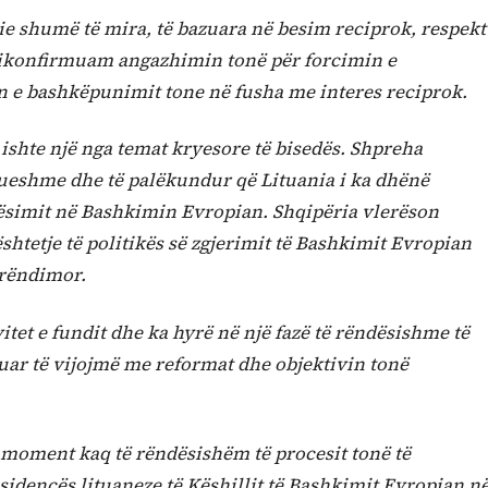
e shumë të mira, të bazuara në besim reciprok, respekt
t rikonfirmuam angazhimin tonë për forcimin e
in e bashkëpunimit tone në fusha me interes reciprok.
 ishte një nga temat kryesore të bisedës. Shpreha
ueshme dhe të palëkundur që Lituania i ka dhënë
rësimit në Bashkimin Evropian. Shqipëria vlerëson
tetje të politikës së zgjerimit të Bashkimit Evropian
erëndimor.
tet e fundit dhe ka hyrë në një fazë të rëndësishme të
huar të vijojmë me reformat dhe objektivin tonë
 moment kaq të rëndësishëm të procesit tonë të
esidencës lituaneze të Këshillit të Bashkimit Evropian n