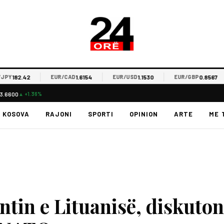
82.42
1.6154
1.1530
0.8567
EUR/CAD
EUR/USD
EUR/GBP
3.6600
▲ +1.36%
KOSOVA
RAJONI
SPORTI
OPINION
ARTE
ME 
ntin e Lituanisë, diskuton