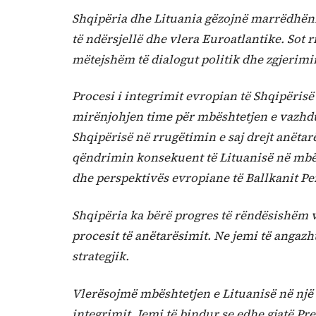
Shqipëria dhe Lituania gëzojnë marrëdhëni
të ndërsjellë dhe vlera Euroatlantike. So
mëtejshëm të dialogut politik dhe zgjerim
Procesi i integrimit evropian të Shqipërisë
mirënjohjen time për mbështetjen e vazhd
Shqipërisë në rrugëtimin e saj drejt anëta
qëndrimin konsekuent të Lituanisë në mbësh
dhe perspektivës evropiane të Ballkanit P
Shqipëria ka bërë progres të rëndësishëm vi
procesit të anëtarësimit. Ne jemi të angaz
strategjik.
Vlerësojmë mbështetjen e Lituanisë në një
integrimit. Jemi të bindur se edhe gjatë Pr