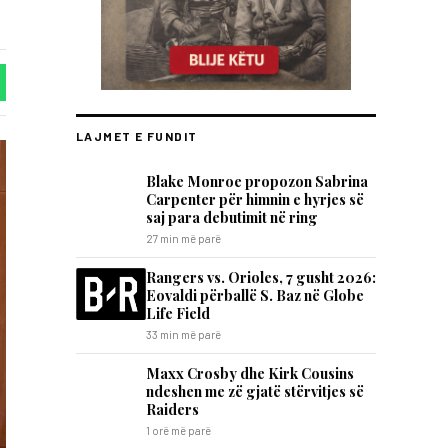
LAJMET E FUNDIT
Blake Monroe propozon Sabrina
Carpenter për himnin e hyrjes së
saj para debutimit në ring
27 min më parë
Rangers vs. Orioles, 7 gusht 2026:
Eovaldi përballë S. Baz në Globe
Life Field
33 min më parë
Maxx Crosby dhe Kirk Cousins
ndeshen me zë gjatë stërvitjes së
Raiders
1 orë më parë