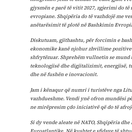
gjysmën e parë të vitit 2027, zgjerimi do t
evropiane. Shqipëria do të vazhdojë me ve
anëtarësimit të plotë në Bashkimin Evropi
Diskutuam, gjithashtu, për forcimin e ba
ekonomike kanë njohur zhvillime pozitive v
shfrytëzuar. Shprehëm vullnetin se mund 
teknologjisë dhe digjitalizimit, energjisë,
dhe në fushën e inovacionit.
Jam i kënaqur që numri i turistëve nga Litu
vazhdueshme. Vendi ynë ofron mundësi për 
ne mirëpresim çdo iniciativë që do të afro
Si dy vende aleate në NATO, Shqipëria dhe L
Euroatlantike. Në kushtet e sfidave të shtua