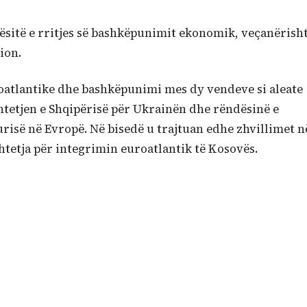
ësitë e rritjes së bashkëpunimit ekonomik, veçanërish
ion.
roatlantike dhe bashkëpunimi mes dy vendeve si aleate
htetjen e Shqipërisë për Ukrainën dhe rëndësinë e
gurisë në Evropë. Në bisedë u trajtuan edhe zhvillimet n
tetja për integrimin euroatlantik të Kosovës.