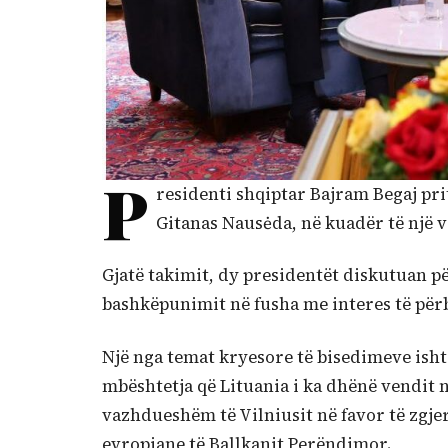
P
residenti shqiptar Bajram Begaj pri
Gitanas Nausėda, në kuadër të një v
Gjatë takimit, dy presidentët diskutuan 
bashkëpunimit në fusha me interes të për
Një nga temat kryesore të bisedimeve isht
mbështetja që Lituania i ka dhënë vendit 
vazhdueshëm të Vilniusit në favor të zgje
evropiane të Ballkanit Perëndimor.