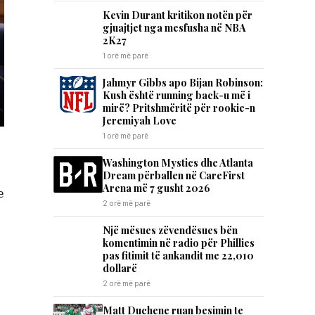
Kevin Durant kritikon notën për
gjuajtjet nga mesfusha në NBA
2K27
1 orë më parë
Jahmyr Gibbs apo Bijan Robinson:
Kush është running back-u më i
mirë? Pritshmëritë për rookie-n
Jeremiyah Love
1 orë më parë
Washington Mystics dhe Atlanta
Dream përballen në CareFirst
Arena më 7 gusht 2026
e
2 orë më parë
Një mësues zëvendësues bën
komentimin në radio për Phillies
pas fitimit të ankandit me 22,010
dollarë
2 orë më parë
Matt Duchene ruan besimin te