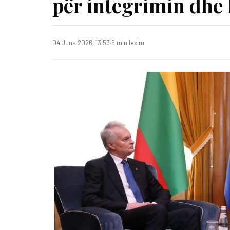
për integrimin dh
04 June 2026, 13:53
·
6 min lexim