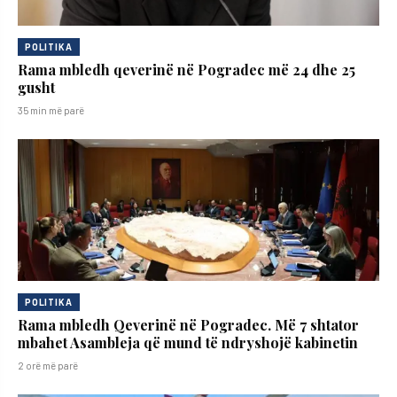
POLITIKA
Rama mbledh qeverinë në Pogradec më 24 dhe 25
gusht
35 min më parë
POLITIKA
Rama mbledh Qeverinë në Pogradec. Më 7 shtator
mbahet Asambleja që mund të ndryshojë kabinetin
2 orë më parë