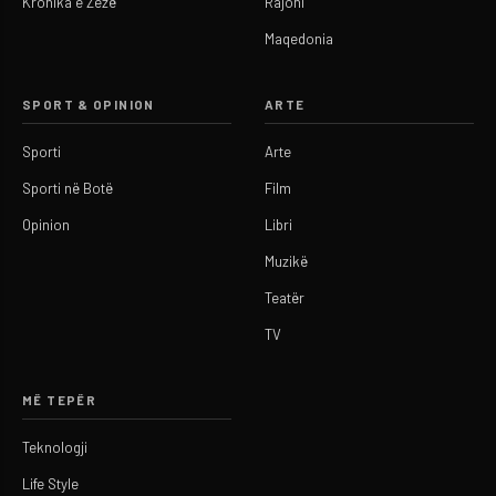
Kronika e Zezë
Rajoni
Maqedonia
SPORT & OPINION
ARTE
Sporti
Arte
Sporti në Botë
Film
Opinion
Libri
Muzikë
Teatër
TV
MË TEPËR
Teknologji
Life Style