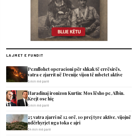
LAJMET E FUNDIT
Pezullohet operacioni për shkak të errësirës,
vatra e zjarrit në Drenije vijon të mbetet aktive
5 min më parë
Haradinaj ironizon Kurtin: Mos lësho pe, Albin.
Krejt ose hiç
5 min më parë
25 vatra zjarri në 12 orë, 10 prej tyre aktive, vijojnë
ndërhyrjet nga toka e ajri
34 min më parë