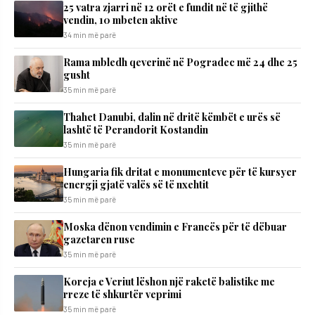
25 vatra zjarri në 12 orët e fundit në të gjithë
vendin, 10 mbeten aktive
34 min më parë
Rama mbledh qeverinë në Pogradec më 24 dhe 25
gusht
35 min më parë
Thahet Danubi, dalin në dritë këmbët e urës së
lashtë të Perandorit Kostandin
35 min më parë
Hungaria fik dritat e monumenteve për të kursyer
energji gjatë valës së të nxehtit
35 min më parë
Moska dënon vendimin e Francës për të dëbuar
gazetaren ruse
35 min më parë
Koreja e Veriut lëshon një raketë balistike me
rreze të shkurtër veprimi
35 min më parë