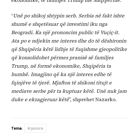
ekonomike, të familjes Trump me Shqipërinë.
“
Unë po shikoj shtypin serb. Serbia në fakt ishte
shumë e shqetësuar që investimi iku nga
Beogradi. Ka një prononcim public të Vuçiç-it.
Ata po e ndjekin me interes dhe do të dëshironin
që Shqipëria këtë lidhje të fuqishme gjeopolitike
që konsolidohet përmes pranisë së familjes
Trump, në formë ekonomike, Shqipëria ta
humbë. Imagjino që ka një interes edhe të
fqinjëve të tjerë. Mjafton të shikoni titujt e
mediave serbe për ta kuptuar këtë. Unë nuk jam
duke e ekzagjeruar këtë
”, shprehet Nazarko.
Tema:
kryesore