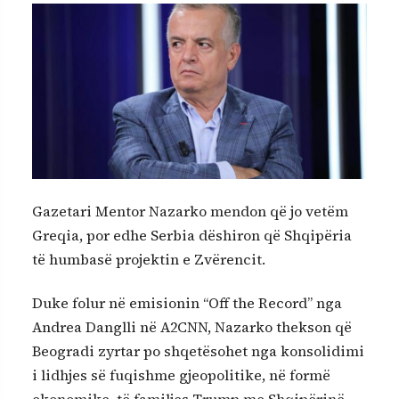
Gazetari Mentor Nazarko mendon që jo vetëm
Greqia, por edhe Serbia dëshiron që Shqipëria
të humbasë projektin e Zvërencit.
Duke folur në emisionin “Off the Record” nga
Andrea Danglli në A2CNN, Nazarko thekson që
Beogradi zyrtar po shqetësohet nga konsolidimi
i lidhjes së fuqishme gjeopolitike, në formë