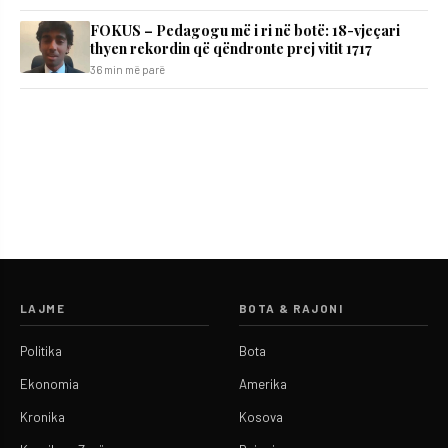
FOKUS – Pedagogu më i ri në botë: 18-vjeçari
thyen rekordin që qëndronte prej vitit 1717
36 min më parë
LAJME
BOTA & RAJONI
Politika
Bota
Ekonomia
Amerika
Kronika
Kosova