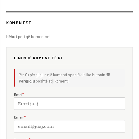
KOMENTET
Bëhu i pari që komenton!
LINI NJË KOMENT TË RI
Për t'u përgjigjur një komenti specifik, kliko butonin
💬
Përgjigju
poshtë atij komenti.
Emri
*
Email
*