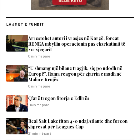
LAJMET E FUNDIT
Arrestohet autori i vrasjes në Korçë, forcat
RENEA mbyllin operacionin pas ekzekutimit të
20-vjeçarit
0 min më parë
“U shmang një bilanc tragjik, siç po ndodh në
Europë”, Rama reagon për zjarrin e madh në
Malin e Krujës
0 min më parë
Çfarë tregon fitorja e Edlirës
1 min më parë
Real Salt Lake fiton 4-0 ndaj Atlante dhe forcon
shpresat për Leagues Cup
21 min më parë