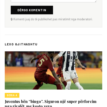
DËRGO KOMENTIN
🔒 Komenti juaj do të publikohet pas miratimit nga moderatori.
LEXO GJITHASHTU
SERIA A
Juventus bën “bingo”. Siguron një super përforcim
nga rivalët, me kosto zero