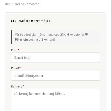
Bëhu i pari që komenton!
LINI NJË KOMENT TË RI
Për t'u përgjigjur një komenti specifik, kliko butonin
💬
Përgjigju
poshtë atij komenti.
Emri
*
Email
*
Komenti
*