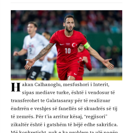
H
akan Calhanoglu, mesfushori i Interit,
sipas mediave turke, është i vendosur të
transferohet te Galatasaray për të realizuar
ëndrrën e veshjes së fanellës së skuadrës së tij
të zemrës. Për t’ia arritur kësaj, “regjisori”
zikaltër është i gatshëm të bëjë edhe sakrifica.
Më konkretisht, nuk e ka problem ta ulë pagën