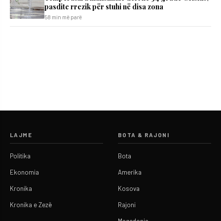
pasdite rrezik për stuhi në disa zona
58 min më parë
LAJME
BOTA & RAJONI
Politika
Bota
Ekonomia
Amerika
Kronika
Kosova
Kronika e Zezë
Rajoni
Maqedonia