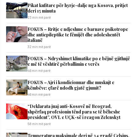
​Pikat kufitare për hyrje-dalje nga Kosova, pritjet
deri 15 minuta
23 min më parë
FOKUS – Rritje e ndjeshme e barnave psikotrope
dhe antiepileptike te fëmijët dhe adoleshentët
italianë
32 min më parë
FOKUS – Ndryshimet klimatike po e bëjnë gjithnjë
e më të vështirë përballimin e verës
46 min më parë
FOKUS – Ajri i kondicionuar dhe muskujt e
këmbëve: çfarë ndodh gjatë gjumit?
46 min më parë
“Deklarata juaj anti-Kosovë në Beograd,
shpërfaq profesionin tënd para se të bëheshe
president”, OVL e UÇK-së i reagon Zelenskyt
58 min më parë
Temperatura maksimale deri në 34 gradë Celsius,