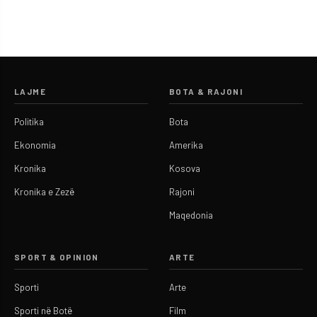
LAJME
BOTA & RAJONI
Politika
Bota
Ekonomia
Amerika
Kronika
Kosova
Kronika e Zezë
Rajoni
Maqedonia
SPORT & OPINION
ARTE
Sporti
Arte
Sporti në Botë
Film