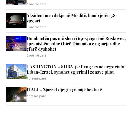
3 orë më parë
Aksident me vdekje në Mirditë, humb jetën 38-
vjeçari
5 orë më parë
Humb jetën pas një sherri 69-vjeçari në Roskovec,
i pranishëm edhe i biri! Dinamika e ngjarjes dhe
çfarë dyshohet
6 orë më parë
UASHINGTON – SHBA-ja: Progres në negociatat
Liban-Izrael, synohet zgjerimi i zonave pilot
7 orë më parë
ITALI – Zjarret djegin 70 mijë hektarë
7 orë më parë