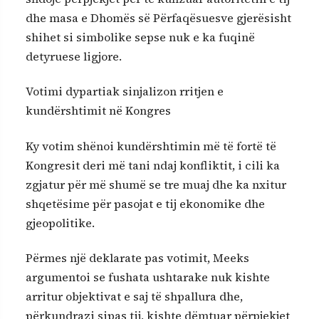
dhe masa e Dhomës së Përfaqësuesve gjerësisht
shihet si simbolike sepse nuk e ka fuqinë
detyruese ligjore.
Votimi dypartiak sinjalizon rritjen e
kundërshtimit në Kongres
Ky votim shënoi kundërshtimin më të fortë të
Kongresit deri më tani ndaj konfliktit, i cili ka
zgjatur për më shumë se tre muaj dhe ka nxitur
shqetësime për pasojat e tij ekonomike dhe
gjeopolitike.
Përmes një deklarate pas votimit, Meeks
argumentoi se fushata ushtarake nuk kishte
arritur objektivat e saj të shpallura dhe,
përkundrazi sipas tij, kishte dëmtuar përpjekjet