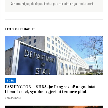
🔒 Komenti juaj do të publikohet pas miratimit nga moderatori.
LEXO GJITHASHTU
BOTA
UASHINGTON – SHBA-ja: Progres në negociatat
Liban-Izrael, synohet zgjerimi i zonave pilot
7 orë më parë