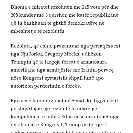
Dhoma e miratoi rezolutën me 215 vota për dhe
208 kundër më 3 qershor, me katër republikanë
që iu bashkuan të gjithë demokratëve në
mbështetje të rezolutës.
Rezoluta, që është prezantuar nga përfaqësuesi
nga Nju Jorku, Gregory Meeks, udhëzon
Trumpin që të largojë forcat e armatosura
amerikane nga armiqësitë me Iranin, përveç
nëse Kongresi zyrtarisht shpall luftë apo
autorizon përdorimin e forcës.
Kjo masë tani dërgohet në Senat, ku ligjvënësit
po shqyrtojnë një rezolutë të ndarë për
kompetencat e luftës. Edhe nëse miratohet nga
dy dhomat e Kongresit, Trump pritet që t’i
sfidojë përpjekjet për të kufizuar autoritetin e tij