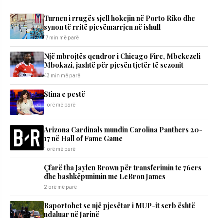
Turneu i rrugës sjell hokejin në Porto Riko dhe
synon të rritë pjesëmarrjen në ishull
17 min më parë
Një mbrojtës qendror i Chicago Fire, Mbekezeli
Mbokazi, jashtë për pjesën tjetër të sezonit
43 min më parë
Stina e pestë
1 orë më parë
Arizona Cardinals mundin Carolina Panthers 20-
17 në Hall of Fame Game
1 orë më parë
Çfarë tha Jaylen Brown për transferimin te 76ers
dhe bashkëpunimin me LeBron James
2 orë më parë
Raportohet se një pjesëtar i MUP-it serb është
ndaluar në Jarinë