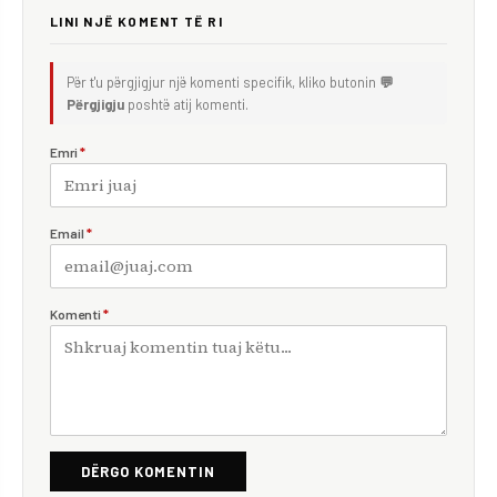
LINI NJË KOMENT TË RI
Për t'u përgjigjur një komenti specifik, kliko butonin
💬
Përgjigju
poshtë atij komenti.
Emri
*
Email
*
Komenti
*
DËRGO KOMENTIN