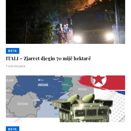
BOTA
ITALI – Zjarret djegin 70 mijë hektarë
7 orë më parë
BOTA