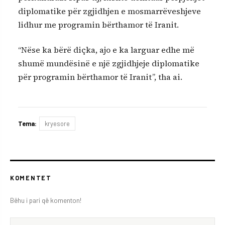
diplomatike për zgjidhjen e mosmarrëveshjeve
lidhur me programin bërthamor të Iranit.
“Nëse ka bërë diçka, ajo e ka larguar edhe më
shumë mundësinë e një zgjidhjeje diplomatike
për programin bërthamor të Iranit”, tha ai.
Tema:
kryesore
KOMENTET
Bëhu i pari që komenton!