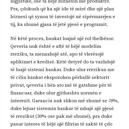
logjistike, ose ta bëjë biznesin më produktiv.
Pra, çdokush që ka një ide të mirë dhe një plan
biznesi që synon të investojë në sipërmarrjen e
tij, ka shumë gjasa të jetë pjesë e programit.
Në këtë proces, bankat luajnë një rol thelbësor.
Qeveria nuk është e aftë të bëjë modelim
rreziku, ta menaxhojë atë, apo të vlerësojë
aplikimet e kredisë. Këtë detyrë do ta vazhdojë
të luajë sistemi bankar. Duke ulur rrezikun me
të cilin bankat ekspozohen përballë sektorit
privat, qeveria i bën ato më të gatshme për të
financuar, duke ulur gjithashtu normën e
interesit. Garancia nuk shkon më shumë se 70%,
duke lejuar sistemin bankar të mbajë një pjesë
të rrezikut (30% ose pak më shumë), pra duke
pasur interes të bëjë një filtrim të saktë të çdo