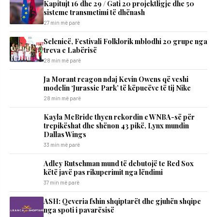
Kapitujt 16 dhe 29 / Gati 20 projektligje dhe 50
sisteme transmetimi të dhënash
27 min më parë
Selenicë, Festivali Folklorik mblodhi 20 grupe nga
treva e Labërisë
28 min më parë
Ja Morant reagon ndaj Kevin Owens që veshi
modelin ‘Jurassic Park’ të këpucëve të tij Nike
28 min më parë
Kayla McBride thyen rekordin e WNBA-së për
trepikëshat dhe shënon 43 pikë, Lynx mundin
Dallas Wings
33 min më parë
Adley Rutschman mund të debutojë te Red Sox
këtë javë pas rikuperimit nga lëndimi
37 min më parë
ASH: Qeveria fshin shqiptarët dhe gjuhën shqipe
nga spoti i pavarësisë