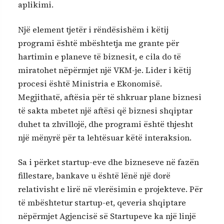
aplikimi.
Një element tjetër i rëndësishëm i këtij
programi është mbështetja me grante për
hartimin e planeve të biznesit, e cila do të
miratohet nëpërmjet një VKM-je. Lider i këtij
procesi është Ministria e Ekonomisë.
Megjithatë, aftësia për të shkruar plane biznesi
të sakta mbetet një aftësi që biznesi shqiptar
duhet ta zhvillojë, dhe programi është thjesht
një mënyrë për ta lehtësuar këtë interaksion.
Sa i përket startup-eve dhe bizneseve në fazën
fillestare, bankave u është lënë një dorë
relativisht e lirë në vlerësimin e projekteve. Për
të mbështetur startup-et, qeveria shqiptare
nëpërmjet Agjencisë së Startupeve ka një linjë