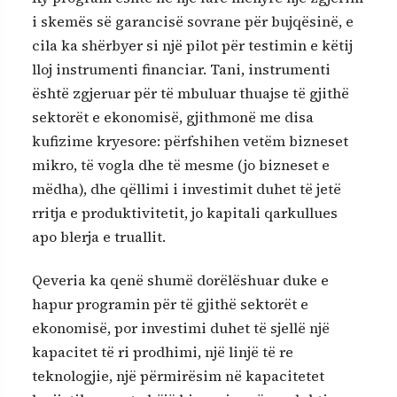
i skemës së garancisë sovrane për bujqësinë, e
cila ka shërbyer si një pilot për testimin e këtij
lloj instrumenti financiar. Tani, instrumenti
është zgjeruar për të mbuluar thuajse të gjithë
sektorët e ekonomisë, gjithmonë me disa
kufizime kryesore: përfshihen vetëm bizneset
mikro, të vogla dhe të mesme (jo bizneset e
mëdha), dhe qëllimi i investimit duhet të jetë
rritja e produktivitetit, jo kapitali qarkullues
apo blerja e truallit.
Qeveria ka qenë shumë dorëlëshuar duke e
hapur programin për të gjithë sektorët e
ekonomisë, por investimi duhet të sjellë një
kapacitet të ri prodhimi, një linjë të re
teknologjie, një përmirësim në kapacitetet