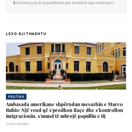
🔒 Komenti juaj do të publikohet pas miratimit nga moderatori.
LEXO GJITHASHTU
POLITIKA
Ambasada amerikane shpërndan mesazhin e Marco
Rubio: Një vend që s’prodhon ilaçe dhe s’kontrollon
imigracionin, s’mund të mbrojë popullin e tij
24 min më parë