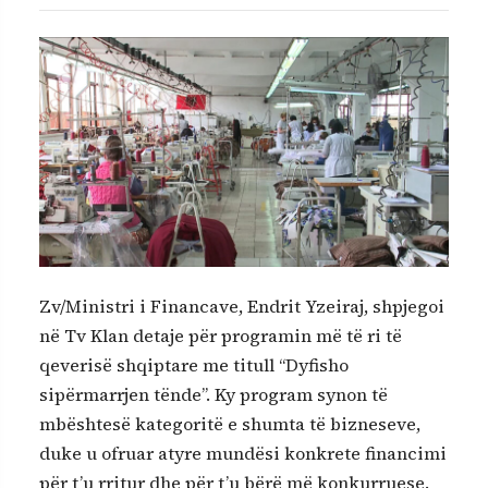
Zv/Ministri i Financave, Endrit Yzeiraj, shpjegoi
në Tv Klan detaje për programin më të ri të
qeverisë shqiptare me titull “Dyfisho
sipërmarrjen tënde”. Ky program synon të
mbështesë kategoritë e shumta të bizneseve,
duke u ofruar atyre mundësi konkrete financimi
për t’u rritur dhe për t’u bërë më konkurruese.