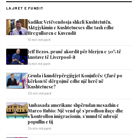
LAJMET E FUNDIT
Sadiku: Vetëvendosja shkeli Kushtetutën,
Aktgjykimin e Kushtetueses dhe tash edhe
Rregulloren e Kuvendit
10 min më parë
Jeff Bezos, pranë akordit për blerjen e 30% të
kuotave të Liverpool-it
14 min më parë
Gruda i kundërpërgjigjet Konjufcës: Çfarë po
kërkon të dërgojmë edhe një herë në
Kushtetuese?
20 min më parë
Ambasada amerikane shpërndan mesazhin e
Marco Rubio: Një vend që s’prodhon ilaçe dhe
s’kontrollon imigracionin, s’mund të mbrojë
popullin e tij
24 min më parë