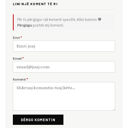
LINI NJË KOMENT TË RI
Për t'u përgjigjur një komenti specifik, kliko butonin
💬
Përgjigju
poshtë atij komenti.
Emri
*
Email
*
Komenti
*
DËRGO KOMENTIN