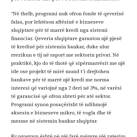
“Në thelb, programi nuk ofron fonde të qeverisë
falas, por lehtëson aftësinë e bizneseve
shqiptare për të marrë kredi nga sistemi
financiar. Qeveria shqiptare garanton një pjesë
të kredisë për sistemin bankar, duke ulur
rrezikun e tij në raport me sektorin privat. Në
praktikë, kjo do të thotë që sipërmarrësit me një
ide ose projekt të mirë mund t’i drejtohen
bankave për të marrë një kredi me norma
interesi që variojnë nga 2 deri në 3%, në varësi
të garancisë që ofron shteti për atë sektor.
Programi synon posaçërisht të ndihmojë
aksesin e bizneseve mikro, të vogla dhe të
mesme në sistemin bankar shqiptar.
Ky program është në një farë mënyre një zgjerim