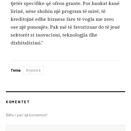
tjetër specifike që ofron grante. Por bankat kanë
lirinë, nëse shohin një program të mirë, të
kreditojnë edhe biznese fare të vogla me zero
ose një punonjës. Pak më të favorizuar do të jenë
sektorët si inovacioni, teknologjia dhe
dixhitalizimi.”
Tema:
kryesore
KOMENTET
Bëhu i pari që komenton!