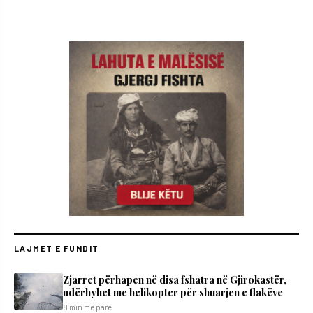
LAJMET E FUNDIT
Zjarret përhapen në disa fshatra në Gjirokastër,
ndërhyhet me helikopter për shuarjen e flakëve
8 min më parë