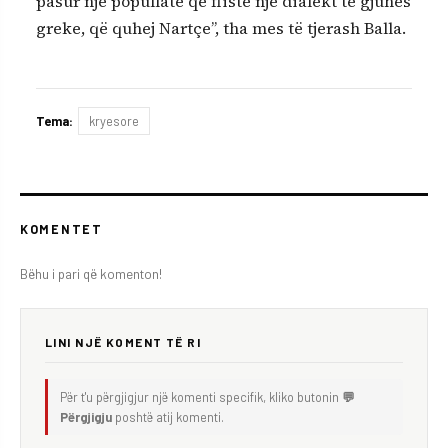
pasur një popullatë që fliste një dialekt të gjuhës
greke, që quhej Nartçe”, tha mes të tjerash Balla.
Tema:
kryesore
KOMENTET
Bëhu i pari që komenton!
LINI NJË KOMENT TË RI
Për t'u përgjigjur një komenti specifik, kliko butonin
💬
Përgjigju
poshtë atij komenti.