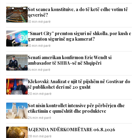
Sot seanca konstituive, a do të ketë edhe votim të
qeverisë?
10 min më parë
“Smart City” premton siguri në shkolla, por kush e
garanton sigurinë nga kamerat?
10 min më parë
Senati amerikan konfirmon Eric Wendt si
ambasador të SHBA-së në Shqipëri
14 min më parë
Klekovski: Analizat e ujit të pijshëm në Gostivar do
të publikohet deri më 20 gusht
20 min më parë
Sot nisin kontrollet intensive për përbërjen dhe
etiketimin e qumështit dhe produkteve
24 min më parë
AGJENDA NDËRKOMBËTARE 06.8.2026
28 min më parë