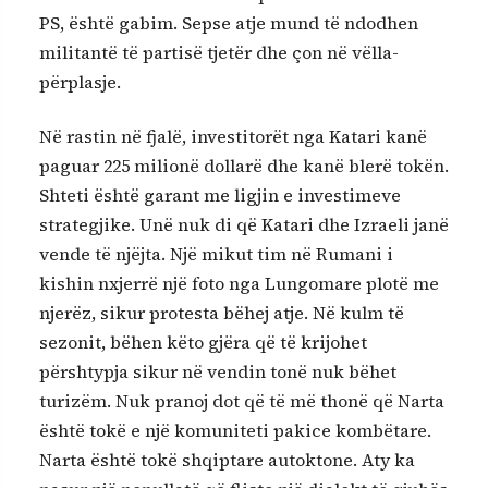
PS, është gabim. Sepse atje mund të ndodhen
militantë të partisë tjetër dhe çon në vëlla-
përplasje.
Në rastin në fjalë, investitorët nga Katari kanë
paguar 225 milionë dollarë dhe kanë blerë tokën.
Shteti është garant me ligjin e investimeve
strategjike. Unë nuk di që Katari dhe Izraeli janë
vende të njëjta. Një mikut tim në Rumani i
kishin nxjerrë një foto nga Lungomare plotë me
njerëz, sikur protesta bëhej atje. Në kulm të
sezonit, bëhen këto gjëra që të krijohet
përshtypja sikur në vendin tonë nuk bëhet
turizëm. Nuk pranoj dot që të më thonë që Narta
është tokë e një komuniteti pakice kombëtare.
Narta është tokë shqiptare autoktone. Aty ka