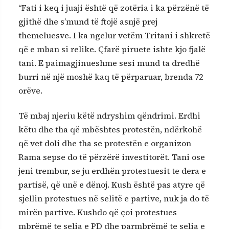
“Fati i keq i juaji është që zotëria i ka përzënë të
gjithë dhe s’mund të ftojë asnjë prej
themeluesve. I ka ngelur vetëm Tritani i shkretë
që e mban si relike. Çfarë piruete ishte kjo fjalë
tani. E paimagjinueshme sesi mund ta dredhë
burri në një moshë kaq të përparuar, brenda 72
orëve.
Të mbaj njeriu këtë ndryshim qëndrimi. Erdhi
këtu dhe tha që mbështes protestën, ndërkohë
që vet doli dhe tha se protestën e organizon
Rama sepse do të përzërë investitorët. Tani ose
jeni trembur, se ju erdhën protestuesit te dera e
partisë, që unë e dënoj. Kush është pas atyre që
sjellin protestues në selitë e partive, nuk ja do të
mirën partive. Kushdo që çoi protestues
mbrëmë te selia e PD dhe parmbrëmë te selia e