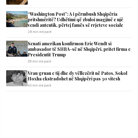
“Washington Post”: A i përmbush Shqipëria
pritshmëritë? Udhëtimi që zbuloi magjinë e një
vendi autentik, përtej famës së rrjeteve sociale
28 min më parë
Senati amerikan konfirmon Eric Wendt si
ambasador të SHBA-së në Shqipëri, pritet firma e
Presidentit Trump
38 min më parë
Vrau gruan e tij dhe dy vëllezërit në Patos, Sokol
Hoxha ekstradohet në Shqipëri pas 30 vitesh
40 min më parë