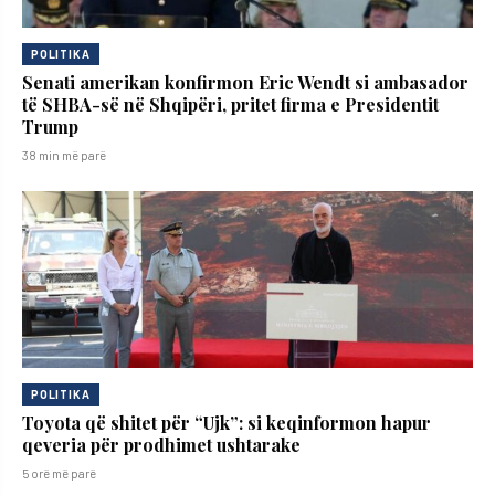
POLITIKA
Senati amerikan konfirmon Eric Wendt si ambasador
të SHBA-së në Shqipëri, pritet firma e Presidentit
Trump
38 min më parë
POLITIKA
Toyota që shitet për “Ujk”: si keqinformon hapur
qeveria për prodhimet ushtarake
5 orë më parë