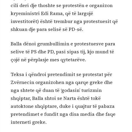
cili deri dje thoshte se protestën e organizon
kryeministri Edi Rama, që të largojë
investitorët) është trembur nga protestuesit që
shkuan dje para selisë së PD-së.
Balla dënoi grumbullimin e protestuesve para
selive të PS dhe PD, pasi sipas tij, kjo mund të
çojë në përplasje mes qytetarëve.
Teksa i qëndroi pretendimit se protestat për
Zvërnecin organizohen nga qarqe greke dhe
nga shtete që duan të ‘godasin’ turizmin
shqiptar, Balla shtoi se Narta është tokë
autoktone shqiptare, duke i quajtur të pabaza
pretendimet e fundit nga disa media dhe faqe
interneti greke.