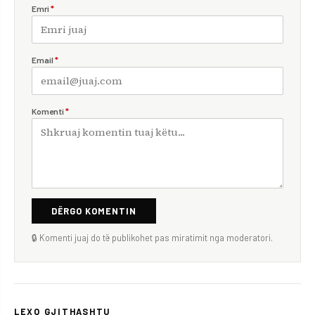
Emri
*
Email
*
Komenti
*
DËRGO KOMENTIN
🔒 Komenti juaj do të publikohet pas miratimit nga moderatori.
LEXO GJITHASHTU