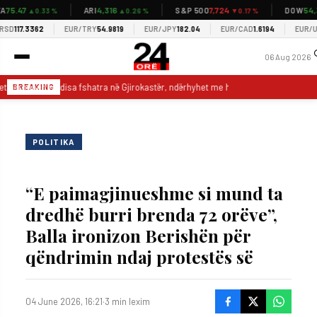
5.47
4,316
7,724
54,34
ARI
S&P 500
DOW
▲0.33 %
▲0.26 %
▼0.17 %
D
117.3362
EUR/TRY
54.9819
EUR/JPY
182.04
EUR/CAD
1.6194
EUR/USD
06 Aug 2026
et përhapen në disa fshatra në Gjirokastër, ndërhyhet me helikopter për shuarjen 
BREAKING
POLITIKA
“E paimagjinueshme si mund ta
dredhë burri brenda 72 orëve”,
Balla ironizon Berishën për
qëndrimin ndaj protestës së
04 June 2026, 16:21
·
3 min lexim