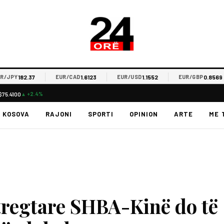
182.37
1.6123
1.1552
0.8569
PY
EUR/CAD
EUR/USD
EUR/GBP
$75.4100
▲ +2.4%
KOSOVA
RAJONI
SPORTI
OPINION
ARTE
ME 
regtare SHBA-Kinë do të