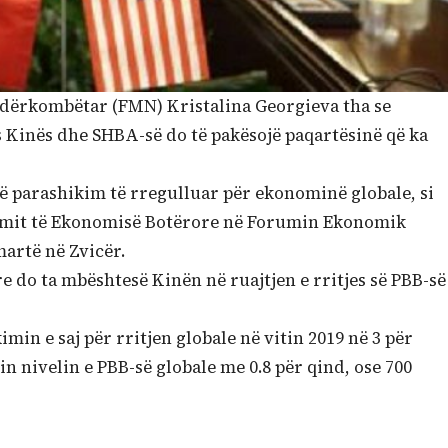
dërkombëtar (FMN) Kristalina Georgieva tha se
s Kinës dhe SHBA-së do të pakësojë paqartësinë që ka
jë parashikim të rregulluar për ekonominë globale, si
ikimit të Ekonomisë Botërore në Forumin Ekonomik
martë në Zvicër.
 do ta mbështesë Kinën në ruajtjen e rritjes së PBB-së
min e saj për rritjen globale në vitin 2019 në 3 për
in nivelin e PBB-së globale me 0.8 për qind, ose 700