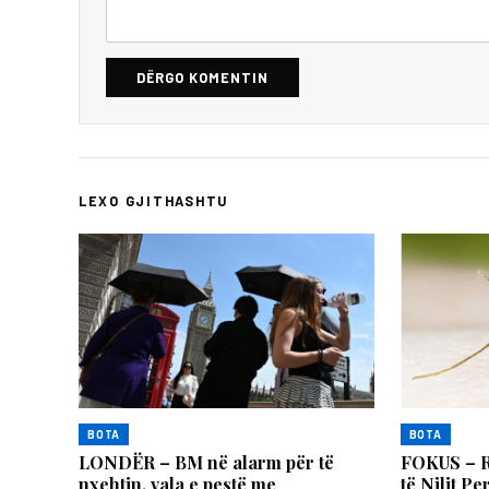
DËRGO KOMENTIN
LEXO GJITHASHTU
BOTA
BOTA
LONDËR – BM në alarm për të
FOKUS – Rr
nxehtin, vala e pestë me
të Nilit P