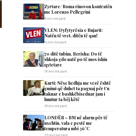
Zyrtare/ Roma rinovon kontratën
me Lorenzo Pellegrini
9 min më parë
VLEN: Dyfytyrësia e Bujarit:
Natën të vret, ditën të qan!
14 min më parë
70 ditë tubim, Berisha: Do të
shkoja çdo natë po të mos ishin
qytetare
19 min më parë
Kurti: Nëse hedhja me vezë është
çmimi që duhet ta paguaj për t’u
takuar e bashkëbiseduar jam i
lumtur ta bëj këtë
19 min më parë
LONDËR – BM në alarm për të
nxehtin, vala e pestë me
temperatura mbi 36°C
20 min më parë