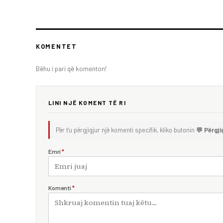
KOMENTET
Bëhu i pari që komenton!
LINI NJË KOMENT TË RI
Për t'u përgjigjur një komenti specifik, kliko butonin
💬 Përgji
Emri
*
Komenti
*