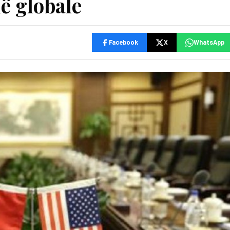
ë globale
Facebook
X
WhatsApp