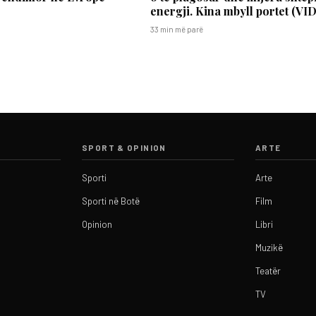
energji. Kina mbyll portet (VI
33 min më parë
SPORT & OPINION
ARTE
Sporti
Arte
Sporti në Botë
Film
Opinion
Libri
Muzikë
Teatër
TV