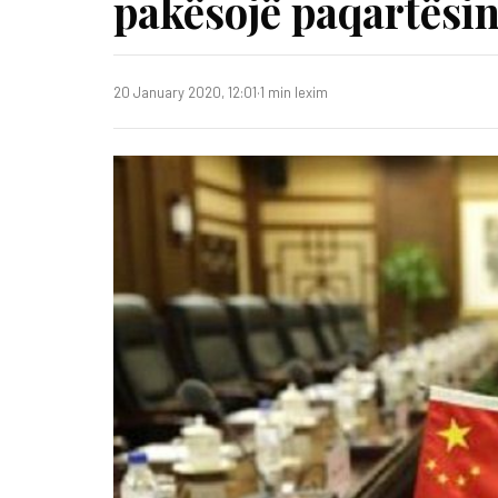
pakësojë paqartësin
20 January 2020, 12:01
·
1 min lexim