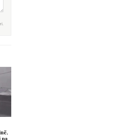
i.
inë,
i pa