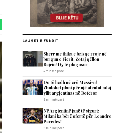
LAJMET E FUNDIT
Sherr me thika e brisqe rroje në
burgun e Fierit, Zotaj qëllon
Bajrin! Dy të plagosur
4 min më parë
Do të hedh në erë Messi-n!
Zbulohet plani për një atentat ndaj
yllit argjentinas në Botëror
9 min më parë
Në Argjentinë janë të sigurt:
Milani ka bërë ofertë për Leandro
Paredes!
9 min më parë