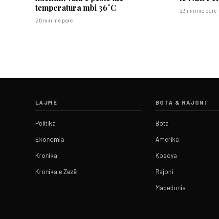
temperatura mbi 36°C
23 min më parë
20 min më parë
LAJME
BOTA & RAJONI
Politika
Bota
Ekonomia
Amerika
Kronika
Kosova
Kronika e Zezë
Rajoni
Maqedonia