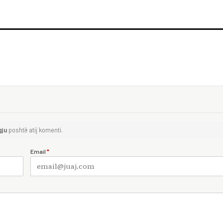
gju
poshtë atij komenti.
Email
*