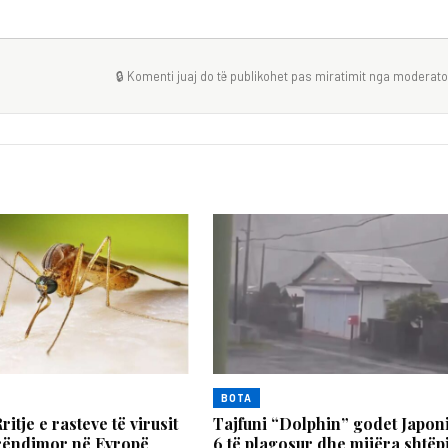
🔒 Komenti juaj do të publikohet pas miratimit nga moderator
BOTA
itje e rasteve të virusit
Tajfuni “Dolphin” godet Japon
erëndimor në Evropë
6 të plagosur dhe mijëra shtëp