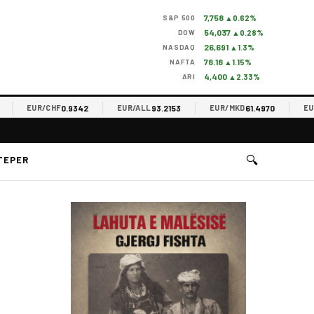
7,758
S&P 500
▲0.62%
54,037
DOW
▲0.28%
26,691
NASDAQ
▲1.3%
78.18
NAFTA
▲1.15%
4,400
ARI
▲2.33%
0.9342
93.2153
61.4970
EUR/CHF
EUR/ALL
EUR/MKD
EUR/R
🔍
TEPER