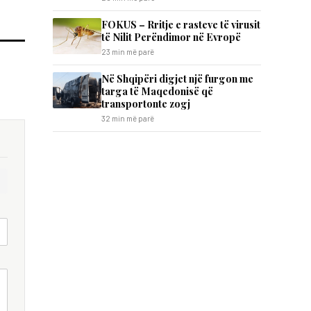
FOKUS – Rritje e rasteve të virusit
të Nilit Perëndimor në Evropë
23 min më parë
Në Shqipëri digjet një furgon me
targa të Maqedonisë që
transportonte zogj
32 min më parë