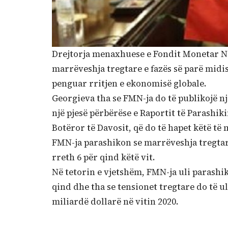
Drejtorja menaxhuese e Fondit Monetar N
marrëveshja tregtare e fazës së parë midi
penguar rritjen e ekonomisë globale.
Georgieva tha se FMN-ja do të publikojë n
një pjesë përbërëse e Raportit të Parash
Botëror të Davosit, që do të hapet këtë të 
FMN-ja parashikon se marrëveshja tregtare
rreth 6 për qind këtë vit.
Në tetorin e vjetshëm, FMN-ja uli parashiki
qind dhe tha se tensionet tregtare do të ul
miliardë dollarë në vitin 2020.