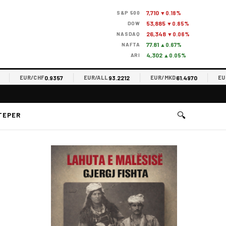
7,710
S&P 500
▼0.18%
53,885
DOW
▼0.85%
26,348
NASDAQ
▼0.06%
77.81
NAFTA
▲0.67%
4,302
ARI
▲0.05%
0.9357
93.2212
61.4970
EUR/CHF
EUR/ALL
EUR/MKD
EUR/R
🔍
TEPER