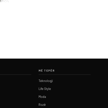
MË TEPËR
Teknologji
Life Style
Moda
Rozë