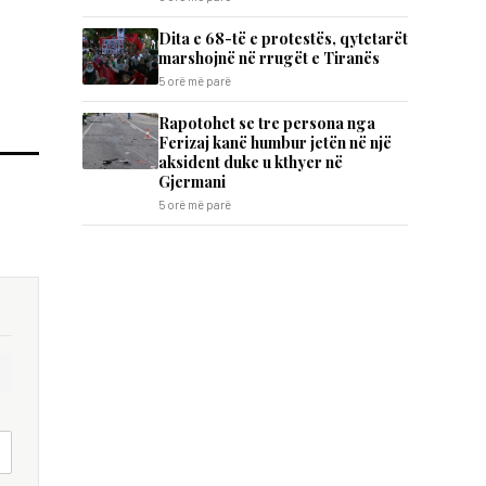
Dita e 68-të e protestës, qytetarët
marshojnë në rrugët e Tiranës
5 orë më parë
Rapotohet se tre persona nga
Ferizaj kanë humbur jetën në një
aksident duke u kthyer në
Gjermani
5 orë më parë