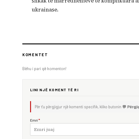
shkak të marrëdhënieve të komplikuara ak
ukrainase.
KOMENTET
Bëhu i pari që komenton!
LINI NJË KOMENT TË RI
Për t'u përgjigjur një komenti specifik, kliko butonin
💬 Përgji
Emri
*