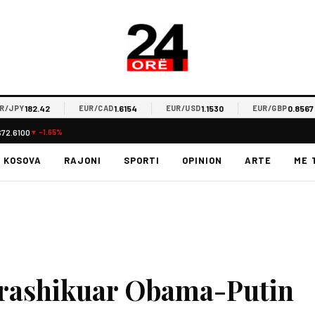
182.42
1.6154
1.1530
0.8567
PY
EUR/CAD
EUR/USD
EUR/GBP
$72.6100
▼ -1.65%
KOSOVA
RAJONI
SPORTI
OPINION
ARTE
ME 
arashikuar Obama-Putin