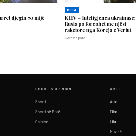
BOTA
arret djegin 70 mijë
KIEV – Inteligjenca ukrainase:
Rusia po forcohet me njësi
raketore nga Koreja e Veriut
6 orë më parë
SPORT & OPINION
ARTE
Sporti
Arte
Sporti në Botë
Film
Opinion
Libri
Muzikë