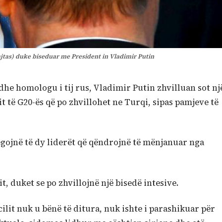
jtas) duke biseduar me President in Vladimir Putin
he homologu i tij rus, Vladimir Putin zhvilluan sot nj
t të G20-ës që po zhvillohet ne Turqi, sipas pamjeve të
egojnë të dy liderët që qëndrojnë të mënjanuar nga
t, duket se po zhvillojnë një bisedë intesive.
ilit nuk u bënë të ditura, nuk ishte i parashikuar për