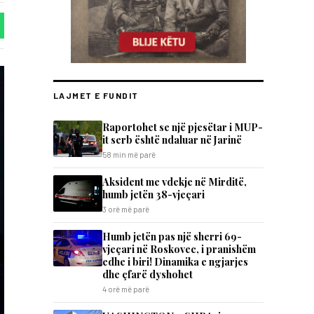
LAJMET E FUNDIT
Raportohet se një pjesëtar i MUP-
it serb është ndaluar në Jarinë
58 min më parë
Aksident me vdekje në Mirditë,
humb jetën 38-vjeçari
3 orë më parë
Humb jetën pas një sherri 69-
vjeçari në Roskovec, i pranishëm
edhe i biri! Dinamika e ngjarjes
dhe çfarë dyshohet
4 orë më parë