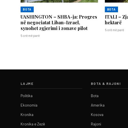
BOTA
BOTA
UASHINGTON – SHBA-ja: Progres
ITALI – Zj
në negociatat Liban-Izrael,
hektarë
synohet zgjerimi i zonave pilot
5 orë më parë
5 orë më parë
LAJME
BOTA & RAJONI
Politika
Bota
Ekonomia
Amerika
Kronika
Kosova
Kronika e Zezë
Rajoni