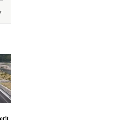
i.
orit
e