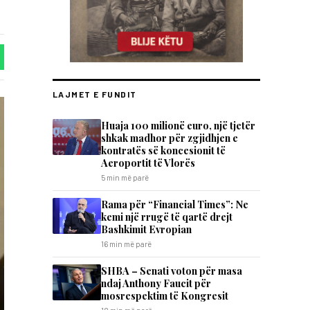
LAJMET E FUNDIT
Huaja 100 milionë euro, një tjetër
shkak madhor për zgjidhjen e
kontratës së koncesionit të
Aeroportit të Vlorës
5 min më parë
Rama për “Financial Times”: Ne
kemi një rrugë të qartë drejt
Bashkimit Evropian
16 min më parë
SHBA – Senati voton për masa
ndaj Anthony Faucit për
mosrespektim të Kongresit