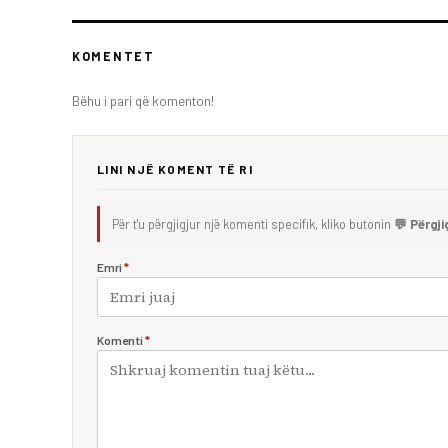
KOMENTET
Bëhu i pari që komenton!
LINI NJË KOMENT TË RI
Për t'u përgjigjur një komenti specifik, kliko butonin
💬 Përgji
Emri
*
Komenti
*