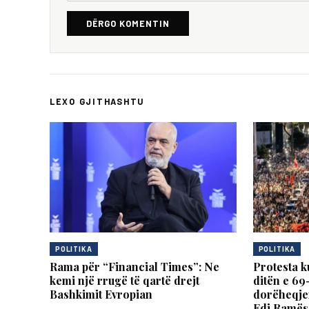
DËRGO KOMENTIN
LEXO GJITHASHTU
POLITIKA
POLITIKA
Rama për “Financial Times”: Ne
Protesta k
kemi një rrugë të qartë drejt
ditën e 69
Bashkimit Evropian
dorëheqje
Edi Ramës