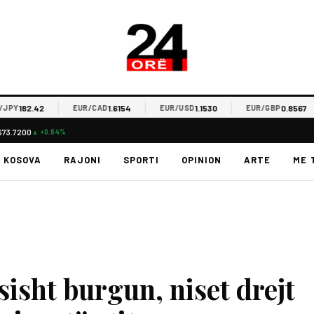
182.42
1.6154
1.1530
0.8567
Y
EUR/CAD
EUR/USD
EUR/GBP
$73.7200
▲ +0.64%
KOSOVA
RAJONI
SPORTI
OPINION
ARTE
ME 
sisht burgun, niset drejt