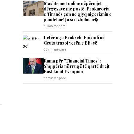
Mashtrimet online nëpërmjet
dërgesave me postë, Prokuroria
e Tiranës çon në gjyq nigerianin e
pandehur! Ja si u zbulua n�
31 min më parë
Letër nga Brukseli: Episodi në
Ceuta trazoi verën e BE-së
36 min më parë
Rama për ”Financial Times”:
Shqipëria në rrugë të qartë drejt
Bashkimit Evropian
37 min më parë