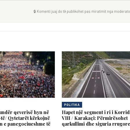
🔒 Komenti juaj do të publikohet pas miratimit nga moderator
POLITIKA
undër qeverisë hyn në
Hapet një segment i ri i Korrid
-të/ Qytetarët kërkojnë
VIII / Karakaçi: Përmirësohet
n e panegociueshme të
qarkullimi dhe siguria rrugor