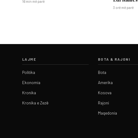
16 min më parë
3 orë më parë
LAJME
BOTA & RAJONI
Politika
Bota
Ekonomia
Amerika
Kronika
Kosova
Kronika e Zezë
Rajoni
Maqedonia