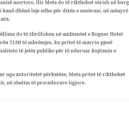
nisë mortore, Ilir Meta do të rikthehet sërish në burg
i kanë dhënë leje edhe për ditën e nesërme, në mënyrë
atit.
hëllime do të zhvillohen në ambientet e Rogner Hotel
orën 21:00 të mbrëmjes, ku pritet të marrin pjesë
litete të jetës publike për të nderuar kujtimin e
uar nga autoritetet përkatëse, Meta pritet të rikthehet
it, në zbatim të procedurave ligjore.