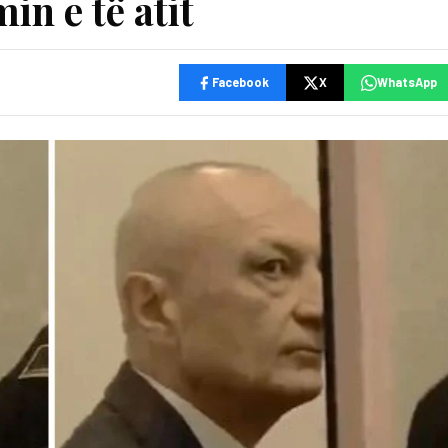
in e të atit
Facebook
X
WhatsApp