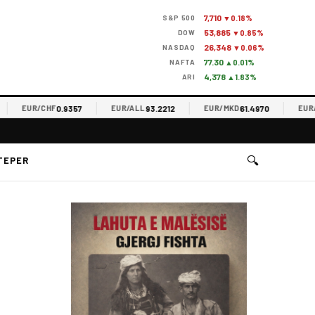
7,710
S&P 500
▼0.18%
53,885
DOW
▼0.85%
26,348
NASDAQ
▼0.06%
77.30
NAFTA
▲0.01%
4,378
ARI
▲1.83%
0.9357
93.2212
61.4970
EUR/CHF
EUR/ALL
EUR/MKD
EUR/RS
🔍
TEPER