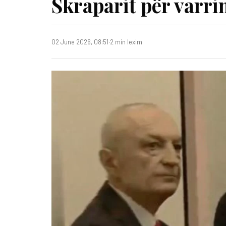
Skraparit për varrim
02 June 2026, 08:51
·
2 min lexim