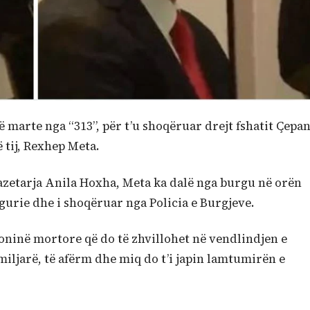
ë marte nga “313”, për t’u shoqëruar drejt fshatit Çepan
ë tij, Rexhep Meta.
azetarja Anila Hoxha, Meta ka dalë nga burgu në orën
gurie dhe i shoqëruar nga Policia e Burgjeve.
oninë mortore që do të zhvillohet në vendlindjen e
familjarë, të afërm dhe miq do t’i japin lamtumirën e