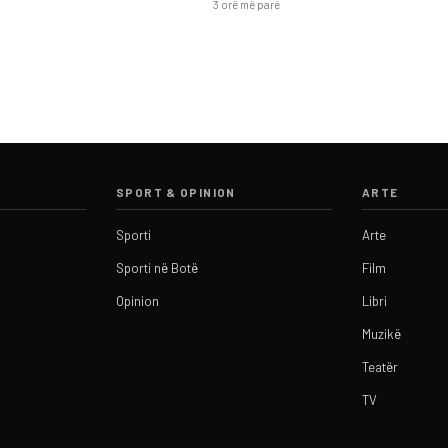
3 orë më parë
SPORT & OPINION
ARTE
Sporti
Arte
Sporti në Botë
Film
Opinion
Libri
Muzikë
Teatër
TV