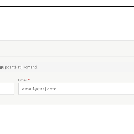
gju
poshtë atij komenti.
Email
*