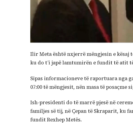
Ilir Meta është nxjerrë mëngjesin e kësaj t
ku do t’i japë lamtumirën e fundit të atit t
Sipas informacioneve të raportuara nga g
07:00 të mëngjesit, nën masa të posaçme si
Ish-presidenti do të marrë pjesë në cerem
familjes së tij, në Çepan të Skraparit, ku 
fundit Rexhep Metës.