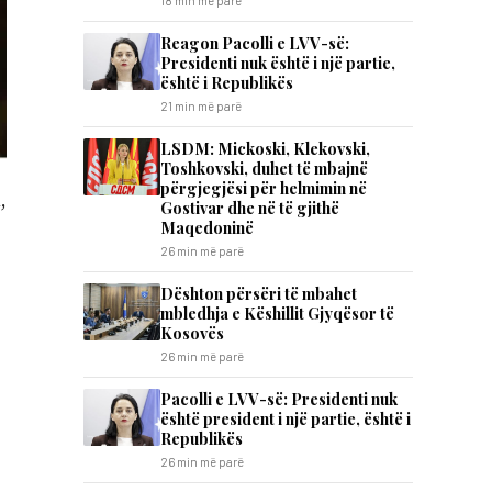
18 min më parë
Reagon Pacolli e LVV-së:
Presidenti nuk është i një partie,
është i Republikës
21 min më parë
LSDM: Mickoski, Klekovski,
Toshkovski, duhet të mbajnë
përgjegjësi për helmimin në
,
Gostivar dhe në të gjithë
Maqedoninë
26 min më parë
​Dështon përsëri të mbahet
mbledhja e Këshillit Gjyqësor të
Kosovës
26 min më parë
Pacolli e LVV-së: Presidenti nuk
është president i një partie, është i
Republikës
26 min më parë