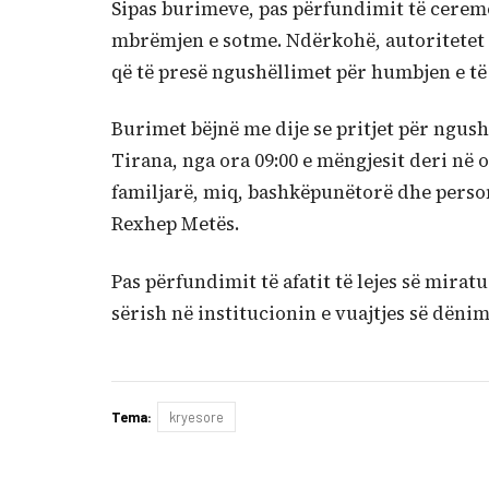
Sipas burimeve, pas përfundimit të ceremo
mbrëmjen e sotme. Ndërkohë, autoritetet 
që të presë ngushëllimet për humbjen e të 
Burimet bëjnë me dije se pritjet për ngus
Tirana, nga ora 09:00 e mëngjesit deri në 
familjarë, miq, bashkëpunëtorë dhe persona
Rexhep Metës.
Pas përfundimit të afatit të lejes së mirat
sërish në institucionin e vuajtjes së dënim
Tema:
kryesore