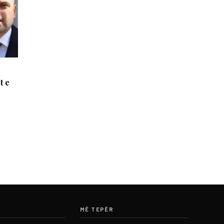
t e
MË TEPËR