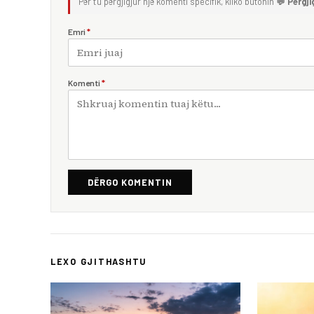
Për t'u përgjigjur një komenti specifik, kliko butonin
💬 Përgji
Emri
*
Komenti
*
DËRGO KOMENTIN
LEXO GJITHASHTU