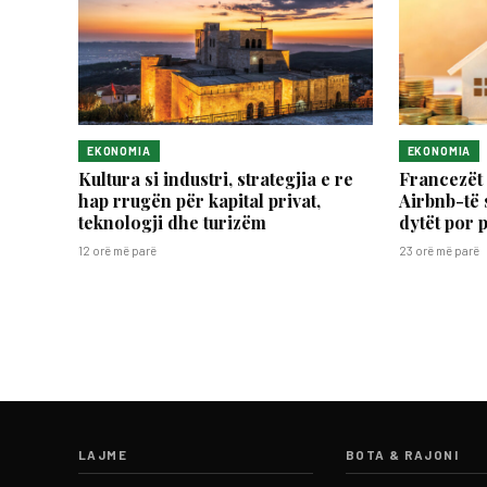
EKONOMIA
EKONOMIA
Kultura si industri, strategjia e re
Francezët 
hap rrugën për kapital privat,
Airbnb-të 
teknologji dhe turizëm
dytët por 
12 orë më parë
23 orë më parë
LAJME
BOTA & RAJONI