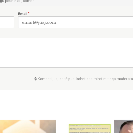
gju
poshtë atij komenti.
Email
*
🔒 Komenti juaj do të publikohet pas miratimit nga moderator