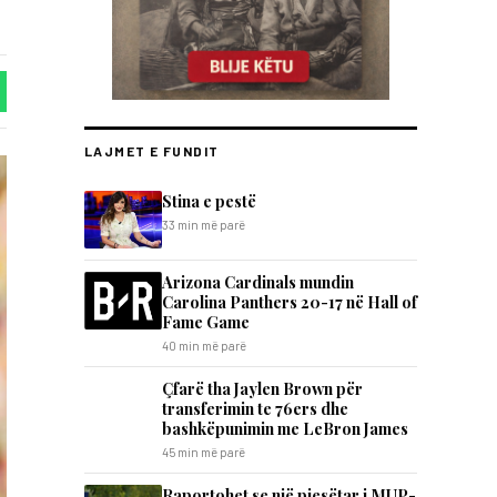
LAJMET E FUNDIT
Stina e pestë
33 min më parë
Arizona Cardinals mundin
Carolina Panthers 20-17 në Hall of
Fame Game
40 min më parë
Çfarë tha Jaylen Brown për
transferimin te 76ers dhe
bashkëpunimin me LeBron James
45 min më parë
Raportohet se një pjesëtar i MUP-