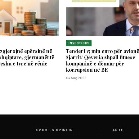
INVESTIGIM
zgjerojnë epërsinë në
Tenderi 15 mln euro për avionë
shqiptare, gjermanët të
zjarrit/ Qeveria shpall fituese
pesha e tyre në rënie
kompaninë e dënuar për
korrupsion në BE
04 Aug 2026
SPORT & OPINION
ARTE