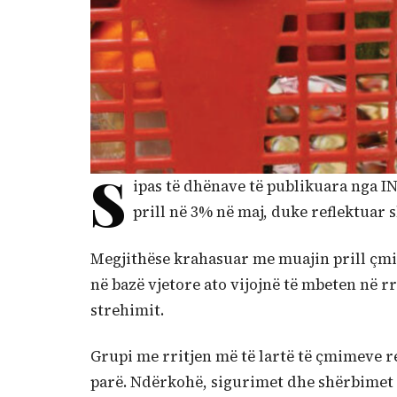
S
ipas të dhënave të publikuara nga IN
prill në 3% në maj, duke reflektuar
Megjithëse krahasuar me muajin prill çmim
në bazë vjetore ato vijojnë të mbeten në rr
strehimit.
Grupi me rritjen më të lartë të çmimeve r
parë. Ndërkohë, sigurimet dhe shërbimet 