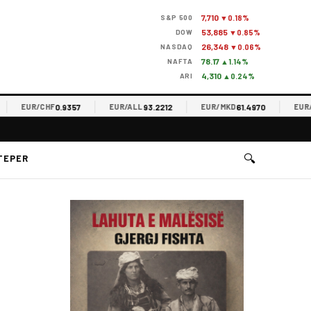
7,710
S&P 500
▼0.18%
53,885
DOW
▼0.85%
26,348
NASDAQ
▼0.06%
78.17
NAFTA
▲1.14%
4,310
ARI
▲0.24%
0.9357
93.2212
61.4970
EUR/CHF
EUR/ALL
EUR/MKD
EUR/RSD
🔍
TEPER