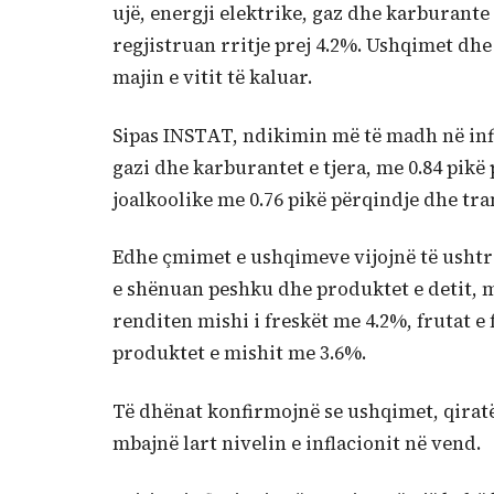
ujë, energji elektrike, gaz dhe karburante 
regjistruan rritje prej 4.2%. Ushqimet dhe
majin e vitit të kaluar.
Sipas INSTAT, ndikimin më të madh në infla
gazi dhe karburantet e tjera, me 0.84 pikë
joalkoolike me 0.76 pikë përqindje dhe tra
Edhe çmimet e ushqimeve vijojnë të ushtro
e shënuan peshku dhe produktet e detit, 
renditen mishi i freskët me 4.2%, frutat e 
produktet e mishit me 3.6%.
Të dhënat konfirmojnë se ushqimet, qirat
mbajnë lart nivelin e inflacionit në vend.