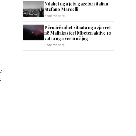
Ndahet nga jeta gazetari italian
Stefano Marcelli
6 orë më parë
Përmirësohet situata nga zjarret
në Mallakastër! Mbeten aktive 10
vatra nga veriu në jug
6 orë më parë
ë
s
o