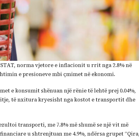
STAT, norma vjetore e inflacionit u rrit nga 2.8% në
 shtimin e presioneve mbi çmimet në ekonomi.
et e konsumit shënuan një rënie të lehtë prej 0.04%,
itje, të nxitura kryesisht nga kostot e transportit dhe
ezultoi transporti, me 7.8% më shumë se një vit më
financiare u shtrenjtuan me 4.9%, ndërsa grupet “Qira