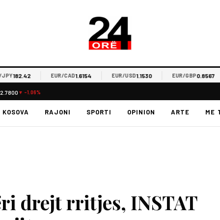
182.42
1.6154
1.1530
0.8567
EUR/CAD
EUR/USD
EUR/GBP
2.7800
▼ -1.06%
KOSOVA
RAJONI
SPORTI
OPINION
ARTE
ME 
ri drejt rritjes, INSTAT