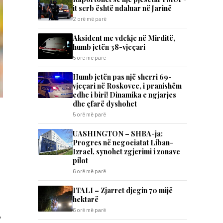
it serb është ndaluar në Jarinë
2 orë më parë
Aksident me vdekje në Mirditë,
humb jetën 38-vjeçari
5 orë më parë
Humb jetën pas një sherri 69-
vjeçari në Roskovec, i pranishëm
edhe i biri! Dinamika e ngjarjes
dhe çfarë dyshohet
5 orë më parë
UASHINGTON – SHBA-ja:
Progres në negociatat Liban-
Izrael, synohet zgjerimi i zonave
pilot
6 orë më parë
ITALI – Zjarret djegin 70 mijë
hektarë
6 orë më parë
,