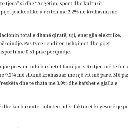
të tjera” si dhe “Argëtim, sport dhe kulturë”
 pijet joalkoolike u rritën me 2.2% në krahasim me
cionin total e dhanë qiratë, uji, energjia elektrike,
 përqindje. Pas tyre renditen ushqimet dhe pijet
nsporti me 0.51 pikë përqindje.
jnë presion mbi buxhetet familjare. Rritjen më të fort
me 9.2% më shumë krahasuar me një vit më parë. Më pa
freskëta dhe të thata me 3.9% dhe kafshët e gjalla e
ë dhe karburantet mbeten ndër faktorët kryesorë që p