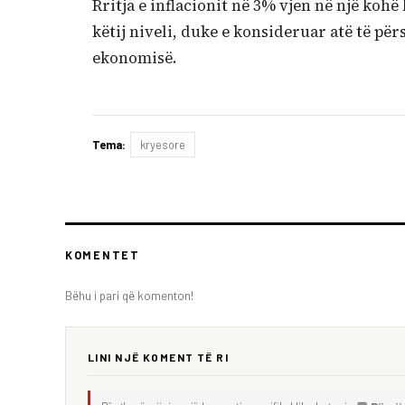
Rritja e inflacionit në 3% vjen në një kohë
këtij niveli, duke e konsideruar atë të për
ekonomisë.
Tema:
kryesore
KOMENTET
Bëhu i pari që komenton!
LINI NJË KOMENT TË RI