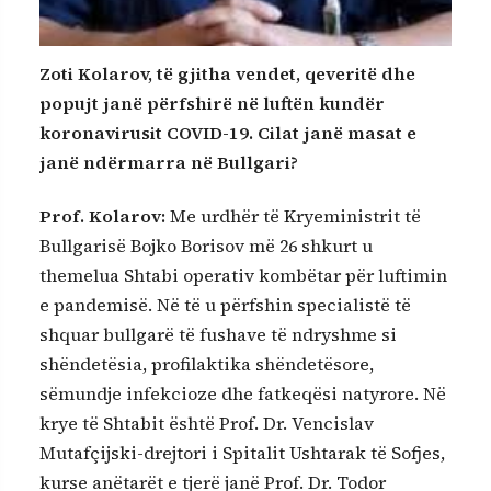
Zoti Kolarov, të gjitha vendet, qeveritë dhe
popujt janë përfshirë në luftën kundër
koronavirusit COVID-19. Cilat janë masat e
janë ndërmarra në Bullgari?
Prof. Kolarov
:
Me urdhër të Kryeministrit të
Bullgarisë Bojko Borisov më 26 shkurt u
themelua Shtabi operativ kombëtar për luftimin
e pandemisë. Në të u përfshin specialistë të
shquar bullgarë të fushave të ndryshme si
shëndetësia, profilaktika shëndetësore,
sëmundje infekcioze dhe fatkeqësi natyrore. Në
krye të Shtabit është Prof. Dr. Vencislav
Mutafçijski-drejtori i Spitalit Ushtarak të Sofjes,
kurse anëtarët e tjerë janë Prof. Dr. Todor