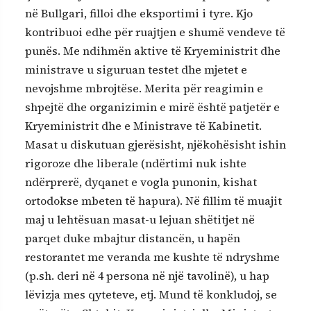
në Bullgari, filloi dhe eksportimi i tyre. Kjo
kontribuoi edhe për ruajtjen e shumë vendeve të
punës. Me ndihmën aktive të Kryeministrit dhe
ministrave u siguruan testet dhe mjetet e
nevojshme mbrojtëse. Merita për reagimin e
shpejtë dhe organizimin e mirë është patjetër e
Kryeministrit dhe e Ministrave të Kabinetit.
Masat u diskutuan gjerësisht, njëkohësisht ishin
rigoroze dhe liberale (ndërtimi nuk ishte
ndërprerë, dyqanet e vogla punonin, kishat
ortodokse mbeten të hapura). Në fillim të muajit
maj u lehtësuan masat-u lejuan shëtitjet në
parqet duke mbajtur distancën, u hapën
restorantet me veranda me kushte të ndryshme
(p.sh. deri në 4 persona në një tavolinë), u hap
lëvizja mes qyteteve, etj. Mund të konkludoj, se