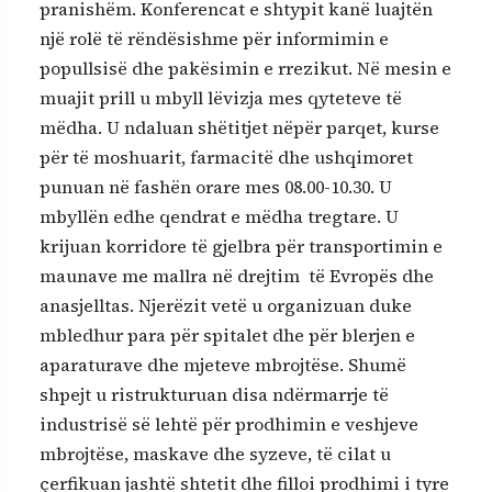
pranishëm. Konferencat e shtypit kanë luajtën
një rolë të rëndësishme për informimin e
popullsisë dhe pakësimin e rrezikut. Në mesin e
muajit prill u mbyll lëvizja mes qyteteve të
mëdha. U ndaluan shëtitjet nëpër parqet, kurse
për të moshuarit, farmacitë dhe ushqimoret
punuan në fashën orare mes 08.00-10.30. U
mbyllën edhe qendrat e mëdha tregtare. U
krijuan korridore të gjelbra për transportimin e
maunave me mallra në drejtim të Evropës dhe
anasjelltas. Njerëzit vetë u organizuan duke
mbledhur para për spitalet dhe për blerjen e
aparaturave dhe mjeteve mbrojtëse. Shumë
shpejt u ristrukturuan disa ndërmarrje të
industrisë së lehtë për prodhimin e veshjeve
mbrojtëse, maskave dhe syzeve, të cilat u
çerfikuan jashtë shtetit dhe filloi prodhimi i tyre