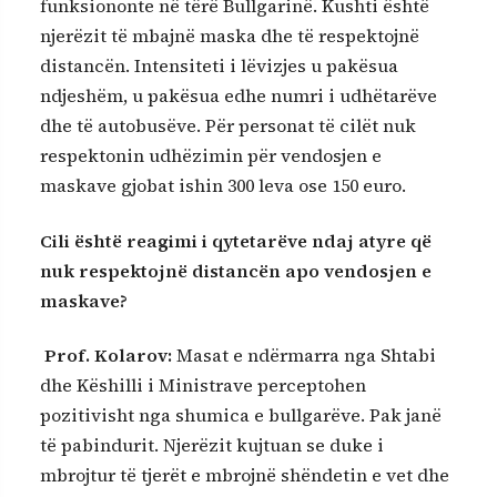
funksiononte në tërë Bullgarinë. Kushti është
njerëzit të mbajnë maska dhe të respektojnë
distancën. Intensiteti i lëvizjes u pakësua
ndjeshëm, u pakësua edhe numri i udhëtarëve
dhe të autobusëve. Për personat të cilët nuk
respektonin udhëzimin për vendosjen e
maskave gjobat ishin 300 leva ose 150 euro.
Cili është reagimi i qytetarëve ndaj atyre që
nuk respektojnë distancën apo vendosjen e
maskave?
Prof. Kolarov
:
Masat e ndërmarra nga Shtabi
dhe Këshilli i Ministrave perceptohen
pozitivisht nga shumica e bullgarëve. Pak janë
të pabindurit. Njerëzit kujtuan se duke i
mbrojtur të tjerët e mbrojnë shëndetin e vet dhe