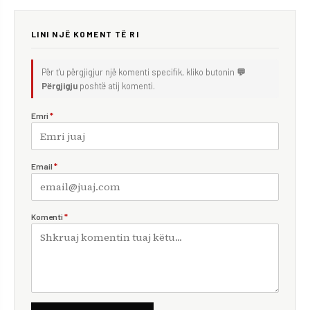
LINI NJË KOMENT TË RI
Për t'u përgjigjur një komenti specifik, kliko butonin
💬
Përgjigju
poshtë atij komenti.
Emri
*
Email
*
Komenti
*