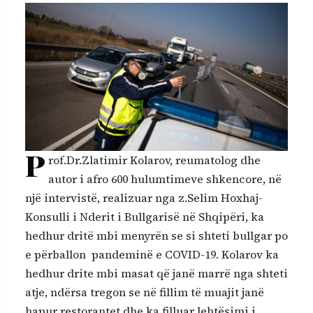
P
rof.Dr.Zlatimir Kolarov, reumatolog dhe
autor i afro 600 hulumtimeve shkencore, në
një intervistë, realizuar nga z.Selim Hoxhaj-
Konsulli i Nderit i Bullgarisë në Shqipëri, ka
hedhur dritë mbi menyrën se si shteti bullgar po
e përballon pandeminë e COVID-19. Kolarov ka
hedhur drite mbi masat që janë marrë nga shteti
atje, ndërsa tregon se në fillim të muajit janë
hapur restorantet dhe ka filluar lehtësimi i