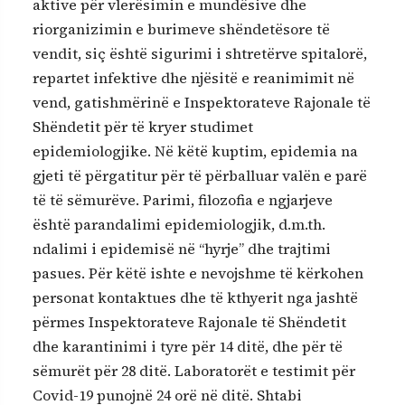
aktive për vlerësimin e mundësive dhe
riorganizimin e burimeve shëndetësore të
vendit, siç është sigurimi i shtretërve spitalorë,
repartet infektive dhe njësitë e reanimimit në
vend, gatishmërinë e Inspektorateve Rajonale të
Shëndetit për të kryer studimet
epidemiologjike. Në këtë kuptim, epidemia na
gjeti të përgatitur për të përballuar valën e parë
të të sëmurëve. Parimi, filozofia e ngjarjeve
është parandalimi epidemiologjik, d.m.th.
ndalimi i epidemisë në “hyrje” dhe trajtimi
pasues. Për këtë ishte e nevojshme të kërkohen
personat kontaktues dhe të kthyerit nga jashtë
përmes Inspektorateve Rajonale të Shëndetit
dhe karantinimi i tyre për 14 ditë, dhe për të
sëmurët për 28 ditë. Laboratorët e testimit për
Covid-19 punojnë 24 orë në ditë. Shtabi