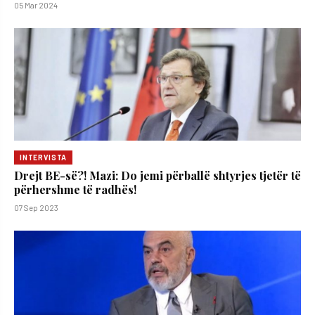
05 Mar 2024
INTERVISTA
Drejt BE-së?! Mazi: Do jemi përballë shtyrjes tjetër të
përhershme të radhës!
07 Sep 2023