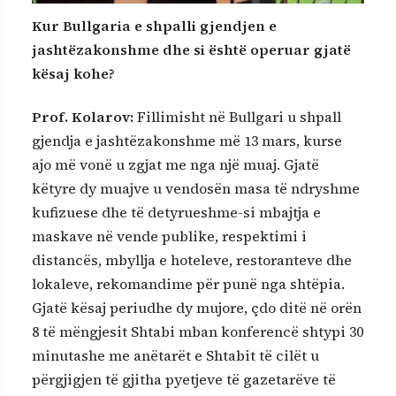
Kur Bullgaria e shpalli gjendjen e
jashtëzakonshme dhe si është operuar gjatë
kësaj kohe?
Prof. Kolarov
:
Fillimisht në Bullgari u shpall
gjendja e jashtëzakonshme më 13 mars, kurse
ajo më vonë u zgjat me nga një muaj. Gjatë
këtyre dy muajve u vendosën masa të ndryshme
kufizuese dhe të detyrueshme-si mbajtja e
maskave në vende publike, respektimi i
distancës, mbyllja e hoteleve, restoranteve dhe
lokaleve, rekomandime për punë nga shtëpia.
Gjatë kësaj periudhe dy mujore, çdo ditë në orën
8 të mëngjesit Shtabi mban konferencë shtypi 30
minutashe me anëtarët e Shtabit të cilët u
përgjigjen të gjitha pyetjeve të gazetarëve të