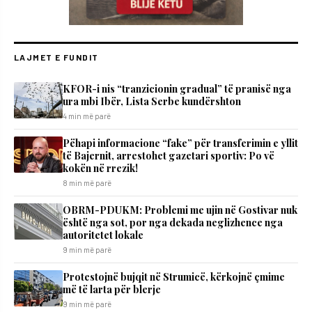
LAJMET E FUNDIT
KFOR-i nis “tranzicionin gradual” të pranisë nga
ura mbi Ibër, Lista Serbe kundërshton
4 min më parë
Pëhapi informacione “fake” për transferimin e yllit
të Bajernit, arrestohet gazetari sportiv: Po vë
kokën në rrezik!
8 min më parë
OBRM-PDUKM: Problemi me ujin në Gostivar nuk
është nga sot, por nga dekada neglizhence nga
autoritetet lokale
9 min më parë
Protestojnë bujqit në Strumicë, kërkojnë çmime
më të larta për blerje
9 min më parë