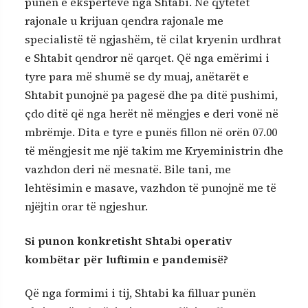
punën e ekspertëve nga Shtabi. Në qytetet
rajonale u krijuan qendra rajonale me
specialistë të ngjashëm, të cilat kryenin urdhrat
e Shtabit qendror në qarqet. Që nga emërimi i
tyre para më shumë se dy muaj, anëtarët e
Shtabit punojnë pa pagesë dhe pa ditë pushimi,
çdo ditë që nga herët në mëngjes e deri vonë në
mbrëmje. Dita e tyre e punës fillon në orën 07.00
të mëngjesit me një takim me Kryeministrin dhe
vazhdon deri në mesnatë. Bile tani, me
lehtësimin e masave, vazhdon të punojnë me të
njëjtin orar të ngjeshur.
Si punon konkretisht Shtabi operativ
kombëtar për luftimin e pandemisë?
Që nga formimi i tij, Shtabi ka filluar punën