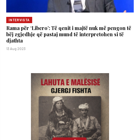
INTERVISTA
Rama për ‘Libero’: Të qenit i majtë nuk më pengon të
bëj zgjedhje që pastaj mund të interpretohen si të
djathta
13 Aug 2023