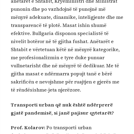
anëtarët e Shtabit, Kryeministri dhe Ministrat
punonin dhe po vazhdojnë të punojnë më
mënyrë adekuate, dinamike, inteligjente dhe me
transparencë të plotë. Masat ishin shumë
efektive. Bullgaria disponon specialistë të
nivelit botëror në të gjitha fushat. Anëtarët e
Shtabit e vërtetuan këtë në mënyrë kategorike,
me profesionalizmin e tyre duke punuar
vullnetarisht dhe në mënyrë të dedikuar. Me të
gjitha masat e ndërmarra popujt tanë e bërë
sakrificën e nevojshme për ruajtjen e gjerës me
të rëndësishme-jeta njerëzore.
Transporti urban që nuk është ndërprerë
gjatë pandemisë, si janë pajisur qytetarët?
Prof. Kolarov
:
Po transporti urban