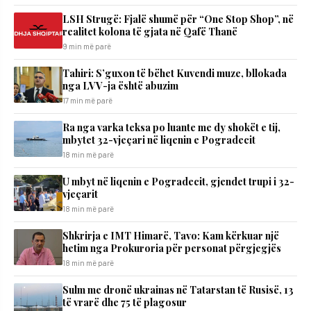
LSH Strugë: Fjalë shumë për “One Stop Shop”, në
realitet kolona të gjata në Qafë Thanë
9 min më parë
Tahiri: S’guxon të bëhet Kuvendi muze, bllokada
nga LVV-ja është abuzim
17 min më parë
Ra nga varka teksa po luante me dy shokët e tij,
mbytet 32-vjeçari në liqenin e Pogradecit
18 min më parë
U mbyt në liqenin e Pogradecit, gjendet trupi i 32-
vjeçarit
18 min më parë
Shkrirja e IMT Himarë, Tavo: Kam kërkuar një
hetim nga Prokuroria për personat përgjegjës
18 min më parë
Sulm me dronë ukrainas në Tatarstan të Rusisë, 13
të vrarë dhe 75 të plagosur