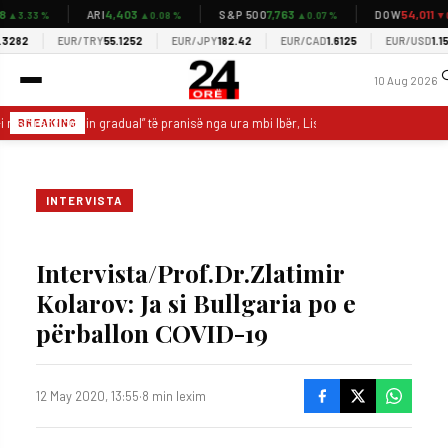
4,403
7,763
54,011
ARI
S&P 500
DOW
33 %
▲0.08 %
▲0.07 %
▼0.05 
EUR/TRY
55.1252
EUR/JPY
182.42
EUR/CAD
1.6125
EUR/USD
1.1554
10 Aug 2026
nis “tranzicionin gradual” të pranisë nga ura mbi Ibër, Lista Serbe kundërshton
BREAKING
INTERVISTA
Intervista/Prof.Dr.Zlatimir
Kolarov: Ja si Bullgaria po e
përballon COVID-19
12 May 2020, 13:55
·
8 min lexim