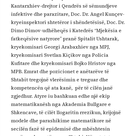
Kantarxhiev-drejtor i Qendrës së sëmundjeve
infektive dhe parazitare, Doc. Dr. Angel Kunçev-
kryeinspektori shtetëror i shëndetësisë, Doc. Dr.
Dimo Dimov-udhëheqës i Katedrës “Mjekësia e
fatkeqësive natyrore” pranë Spitalit Ushtarak,
kryekomisari Georgi Arabaxhiev nga MPJ,
kryekomisari Svetlan Kiçikov nga Policia
Kufitare dhe kryekomisari Bojko Hristov nga
MPB. Emrat dhe pozicionet e anëtarëve të
Shtabit tregojnë vlerësimin e treguar dhe
kompetencën që ata kanë, për të cilën janë
zgjedhur. Atyre iu bashkuan edhe një ekip
matematikanësh nga Akademia Bullgare e
Shkencave, të cilët llogaritin rrezikun, krijojnë
modele dhe parashikime matematikore në
secilën fazë të epidemisë dhe mbështesin