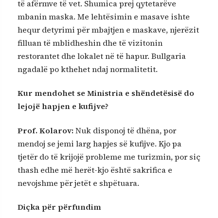
të afërmve të vet. Shumica prej qytetarëve
mbanin maska. Me lehtësimin e masave ishte
hequr detyrimi për mbajtjen e maskave, njerëzit
filluan të mblidheshin dhe të vizitonin
restorantet dhe lokalet në të hapur. Bullgaria
ngadalë po kthehet ndaj normalitetit.
Kur mendohet se Ministria e shëndetësisë do
lejojë hapjen e kufijve?
Prof. Kolarov
:
Nuk disponoj të dhëna, por
mendoj se jemi larg hapjes së kufijve. Kjo pa
tjetër do të krijojë probleme me turizmin, por siç
thash edhe më herët-kjo është sakrifica e
nevojshme për jetët e shpëtuara.
Diçka për përfundim