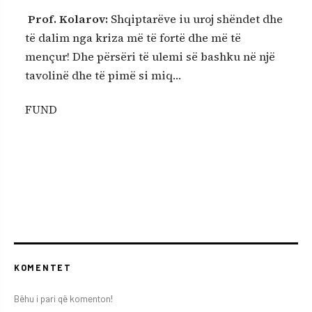
Prof. Kolarov
:
Shqiptarëve iu uroj shëndet dhe
të dalim nga kriza më të fortë dhe më të
mençur! Dhe përsëri të ulemi së bashku në një
tavolinë dhe të pimë si miq…
FUND
KOMENTET
Bëhu i pari që komenton!