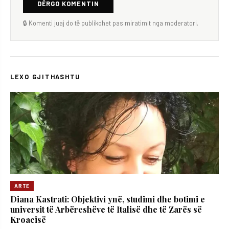
DËRGO KOMENTIN
🔒 Komenti juaj do të publikohet pas miratimit nga moderatori.
LEXO GJITHASHTU
ARTE
Diana Kastrati: Objektivi ynë, studimi dhe botimi e
universit të Arbëreshëve të Italisë dhe të Zarës së
Kroacisë