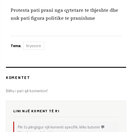
Protesta pati prani nga qytetare te thjeshte dhe
nuk pati figura politike te pranishme
Tema:
kryesore
KOMENTET
Bëhu i pari që komenton!
LINI NJË KOMENT TË RI
Për t'u përgjigjur një komenti specifik, kliko butonin
💬