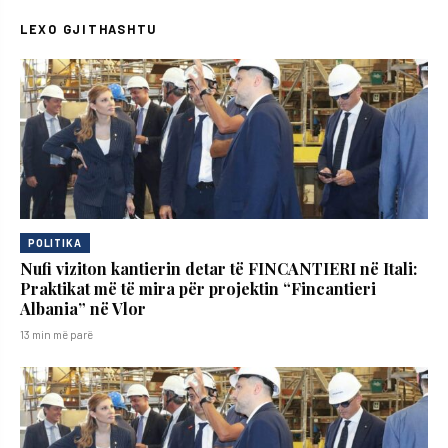
LEXO GJITHASHTU
POLITIKA
Nufi viziton kantierin detar të FINCANTIERI në Itali:
Praktikat më të mira për projektin “Fincantieri
Albania” në Vlor
13 min më parë