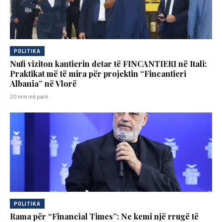
POLITIKA
Nufi viziton kantierin detar të FINCANTIERI në Itali:
Praktikat më të mira për projektin “Fincantieri
Albania” në Vlorë
20 min më parë
POLITIKA
Rama për “Financial Times”: Ne kemi një rrugë të