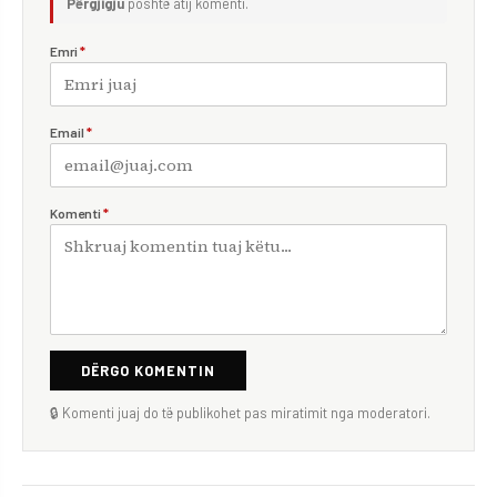
Përgjigju
poshtë atij komenti.
Emri
*
Email
*
Komenti
*
DËRGO KOMENTIN
🔒 Komenti juaj do të publikohet pas miratimit nga moderatori.