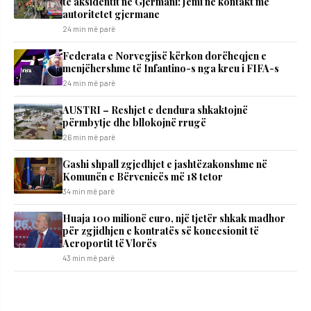
të aksidentit në Gjermani: Jemi në kontakt me
autoritetet gjermane
24 min më parë
Federata e Norvegjisë kërkon dorëheqjen e
menjëhershme të Infantino-s nga kreu i FIFA-s
24 min më parë
AUSTRI – Reshjet e dendura shkaktojnë
përmbytje dhe bllokojnë rrugë
26 min më parë
Gashi shpall zgjedhjet e jashtëzakonshme në
Komunën e Bërvenicës më 18 tetor
34 min më parë
Huaja 100 milionë euro, një tjetër shkak madhor
për zgjidhjen e kontratës së koncesionit të
Aeroportit të Vlorës
43 min më parë