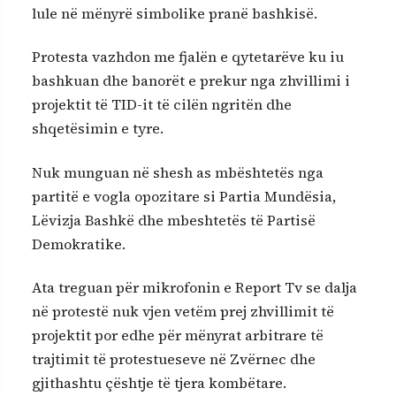
lule në mënyrë simbolike pranë bashkisë.
Protesta vazhdon me fjalën e qytetarëve ku iu
bashkuan dhe banorët e prekur nga zhvillimi i
projektit të TID-it të cilën ngritën dhe
shqetësimin e tyre.
Nuk munguan në shesh as mbështetës nga
partitë e vogla opozitare si Partia Mundësia,
Lëvizja Bashkë dhe mbeshtetës të Partisë
Demokratike.
Ata treguan për mikrofonin e Report Tv se dalja
në protestë nuk vjen vetëm prej zhvillimit të
projektit por edhe për mënyrat arbitrare të
trajtimit të protestueseve në Zvërnec dhe
gjithashtu çështje të tjera kombëtare.