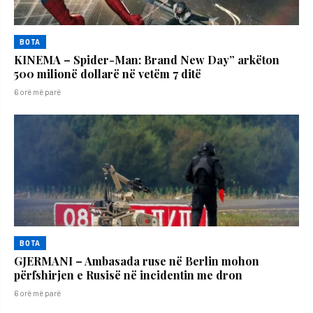
BOTA
KINEMA – Spider-Man: Brand New Day” arkëton
500 milionë dollarë në vetëm 7 ditë
6 orë më parë
BOTA
GJERMANI – Ambasada ruse në Berlin mohon
përfshirjen e Rusisë në incidentin me dron
6 orë më parë