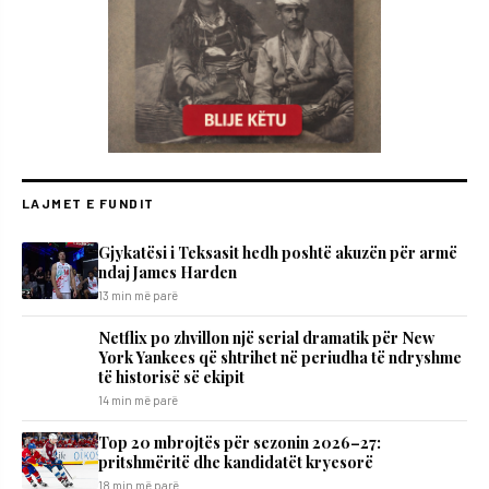
LAJMET E FUNDIT
Gjykatësi i Teksasit hedh poshtë akuzën për armë
ndaj James Harden
13 min më parë
Netflix po zhvillon një serial dramatik për New
York Yankees që shtrihet në periudha të ndryshme
të historisë së ekipit
14 min më parë
Top 20 mbrojtës për sezonin 2026–27:
pritshmëritë dhe kandidatët kryesorë
18 min më parë