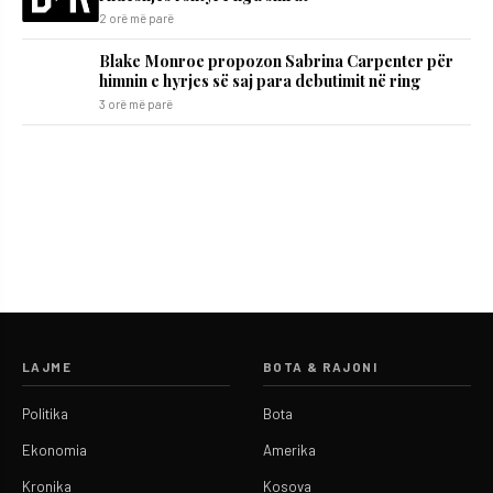
2 orë më parë
Blake Monroe propozon Sabrina Carpenter për
himnin e hyrjes së saj para debutimit në ring
3 orë më parë
LAJME
BOTA & RAJONI
Politika
Bota
Ekonomia
Amerika
Kronika
Kosova