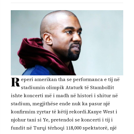
R
eperi amerikan tha se performanca e tij në
stadiumin olimpik Ataturk të Stambollit
ishte koncerti më i madh në histori i shitur në
stadium, megjithëse ende nuk ka pasur një
konfirmim zyrtar të këtij rekordi.Kanye West i
njohur tani si Ye, pretendoi se koncerti i tij i
fundit në Turqi tërhoqi 118,000 spektatorë, një