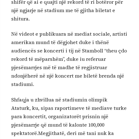
shifër që ai e quajti një rekord të ri botëror për
një ngjarje në stadium me të gjitha biletat e
shitura.
Në videot e publikuara në mediat sociale, artisti
amerikan mund të dëgjohet duke i thënë
audiencës se koncerti i tij në Stamboll “theu çdo
rekord të mëparshëm”, duke iu referuar
pjesëmarrjes më të madhe të regjistruar
ndonjëherë në një koncert me biletë brenda një
stadiumi.
Shfaqja u zhvillua në stadiumin olimpik
Ataturk, ku, sipas raportimeve të mediave turke
para koncertit, organizatorët prisnin një
pjesëmarrje që mund të kalonte 100,000
spektatorë.Megjithatë, deri më tani nuk ka