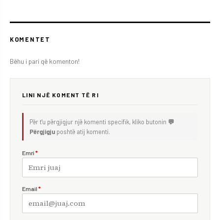
KOMENTET
Bëhu i pari që komenton!
LINI NJË KOMENT TË RI
Për t'u përgjigjur një komenti specifik, kliko butonin
💬
Përgjigju
poshtë atij komenti.
Emri
*
Email
*