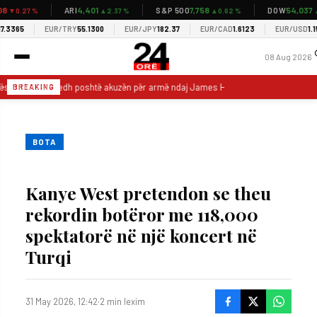
4,401
7,758
54,037
ARI
S&P 500
DOW
▼0.27 %
▲2.37 %
▲0.62 %
▲0
3365
EUR/TRY
55.1300
EUR/JPY
182.37
EUR/CAD
1.6123
EUR/USD
1.155
08 Aug 2026
ësi i Teksasit hedh poshtë akuzën për armë ndaj James Harden
Netflix p
BREAKING
BOTA
Kanye West pretendon se theu
rekordin botëror me 118,000
spektatorë në një koncert në
Turqi
31 May 2026, 12:42
·
2 min lexim