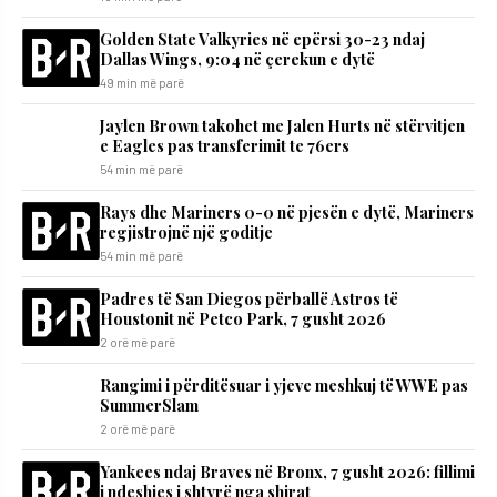
Golden State Valkyries në epërsi 30-23 ndaj
Dallas Wings, 9:04 në çerekun e dytë
49 min më parë
Jaylen Brown takohet me Jalen Hurts në stërvitjen
e Eagles pas transferimit te 76ers
54 min më parë
Rays dhe Mariners 0-0 në pjesën e dytë, Mariners
regjistrojnë një goditje
54 min më parë
Padres të San Diegos përballë Astros të
Houstonit në Petco Park, 7 gusht 2026
2 orë më parë
Rangimi i përditësuar i yjeve meshkuj të WWE pas
SummerSlam
2 orë më parë
Yankees ndaj Braves në Bronx, 7 gusht 2026: fillimi
i ndeshjes i shtyrë nga shirat