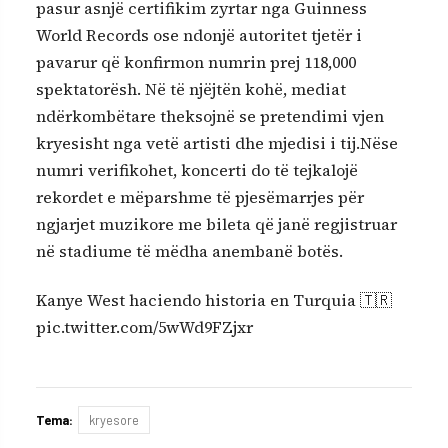
pasur asnjë certifikim zyrtar nga Guinness
World Records ose ndonjë autoritet tjetër i
pavarur që konfirmon numrin prej 118,000
spektatorësh. Në të njëjtën kohë, mediat
ndërkombëtare theksojnë se pretendimi vjen
kryesisht nga vetë artisti dhe mjedisi i tij.Nëse
numri verifikohet, koncerti do të tejkalojë
rekordet e mëparshme të pjesëmarrjes për
ngjarjet muzikore me bileta që janë regjistruar
në stadiume të mëdha anembanë botës.
Kanye West haciendo historia en Turquia 🇹🇷
pic.twitter.com/5wWd9FZjxr
Tema:
kryesore