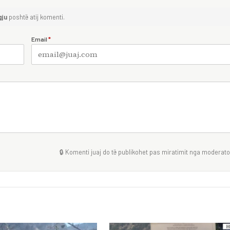
gju
poshtë atij komenti.
Email
*
🔒 Komenti juaj do të publikohet pas miratimit nga moderator