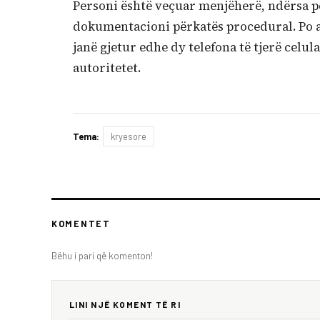
Personi është veçuar menjëherë, ndërsa pë
dokumentacioni përkatës procedural. Po a
janë gjetur edhe dy telefona të tjerë celula
autoritetet.
Tema:
kryesore
KOMENTET
Bëhu i pari që komenton!
LINI NJË KOMENT TË RI