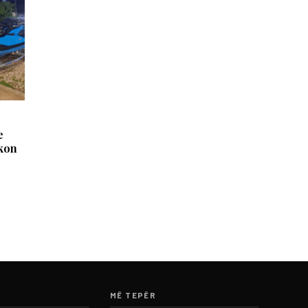
e
okon
MË TEPËR