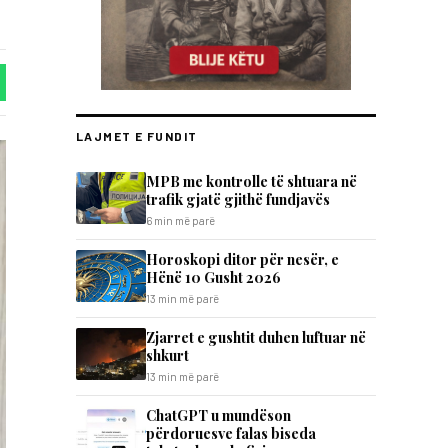
LAJMET E FUNDIT
MPB me kontrolle të shtuara në
trafik gjatë gjithë fundjavës
6 min më parë
Horoskopi ditor për nesër, e
Hënë 10 Gusht 2026
13 min më parë
Zjarret e gushtit duhen luftuar në
shkurt
13 min më parë
ChatGPT u mundëson
përdoruesve falas biseda