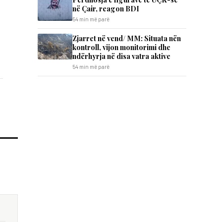
në Çair, reagon BDI
54 min më parë
Zjarret në vend/ MM: Situata nën
kontroll, vijon monitorimi dhe
ndërhyrja në disa vatra aktive
54 min më parë