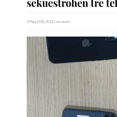
sekuestrohen tre te
21 May 2026, 18:22
·
1 min lexim