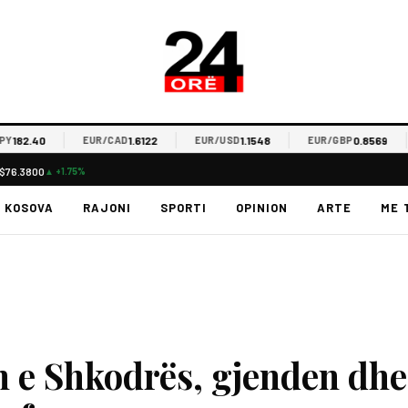
82.40
1.6122
1.1548
0.8569
EUR/CAD
EUR/USD
EUR/GBP
$76.3800
▲ +1.75%
KOSOVA
RAJONI
SPORTI
OPINION
ARTE
ME 
n e Shkodrës, gjenden dhe