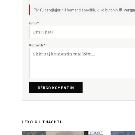
Për t'u përgjigjur një komenti specifik, kliko butonin
💬 Përgji
Emri
*
Komenti
*
DËRGO KOMENTIN
LEXO GJITHASHTU