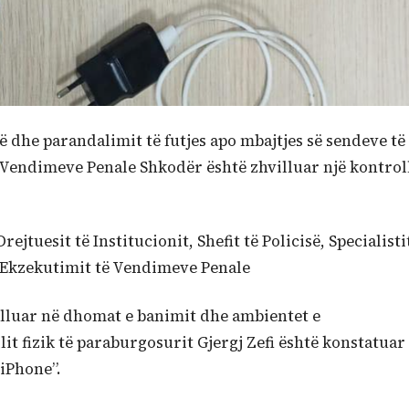
ë dhe parandalimit të futjes apo mbajtjes së sendeve të
të Vendimeve Penale Shkodër
është zhvilluar një kontrol
jtuesit të Institucionit, Shefit të Policisë, Specialisti
e Ekzekutimit të Vendimeve Penale
villuar në dhomat e banimit dhe ambientet e
lit fizik të paraburgosurit Gjergj Zefi është konstatuar
“iPhone”.