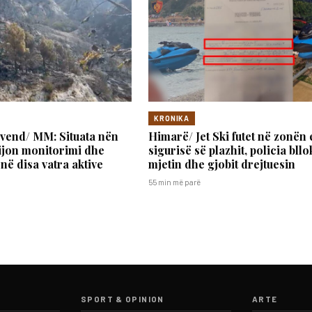
KRONIKA
 vend/ MM: Situata nën
Himarë/ Jet Ski futet në zonën 
vijon monitorimi dhe
sigurisë së plazhit, policia bll
në disa vatra aktive
mjetin dhe gjobit drejtuesin
55 min më parë
SPORT & OPINION
ARTE