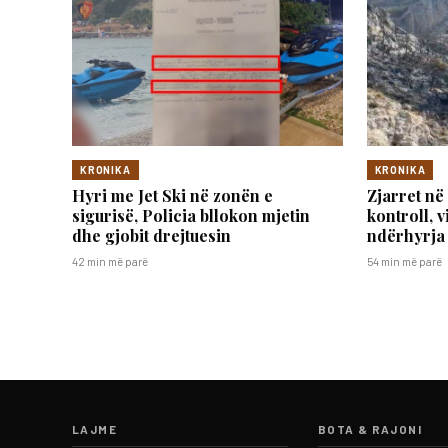
KRONIKA
KRONIKA
Hyri me Jet Ski në zonën e
Zjarret në
sigurisë, Policia bllokon mjetin
kontroll, 
dhe gjobit drejtuesin
ndërhyrja 
42 min më parë
54 min më parë
LAJME
BOTA & RAJONI