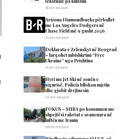
tekstuale pa kufizim
16 min më parë
Arizona Diamondbacks përballet
me Los Angeles Dodgers në
Chase Field më 9 gusht 2026
34 min më parë
Deklarata e Zelenskyt në Beograd
– largohet mbishkrimi “Free
l
Ukraine” nga Prishtina
41 min më parë
Hyri me Jet Ski në zonën e
t
sigurisë, Policia bllokon mjetin
dhe gjobit drejtuesin
42 min më parë
FOKUS – SHBA po konsumon me
shpejtësi raketat e avancuara në
luftën me Iranin
45 min më parë
Përdhosja e figurave të UÇK-së