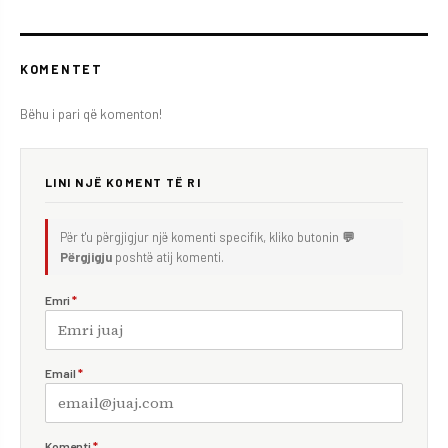
KOMENTET
Bëhu i pari që komenton!
LINI NJË KOMENT TË RI
Për t'u përgjigjur një komenti specifik, kliko butonin
💬
Përgjigju
poshtë atij komenti.
Emri
*
Email
*
Komenti
*