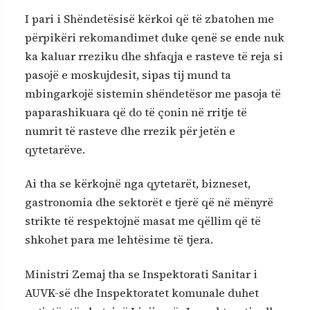
I pari i Shëndetësisë kërkoi që të zbatohen me
përpikëri rekomandimet duke qenë se ende nuk
ka kaluar rreziku dhe shfaqja e rasteve të reja si
pasojë e moskujdesit, sipas tij mund ta
mbingarkojë sistemin shëndetësor me pasoja të
paparashikuara që do të çonin në rritje të
numrit të rasteve dhe rrezik për jetën e
qytetarëve.
Ai tha se kërkojnë nga qytetarët, bizneset,
gastronomia dhe sektorët e tjerë që në mënyrë
strikte të respektojnë masat me qëllim që të
shkohet para me lehtësime të tjera.
Ministri Zemaj tha se Inspektorati Sanitar i
AUVK-së dhe Inspektoratet komunale duhet