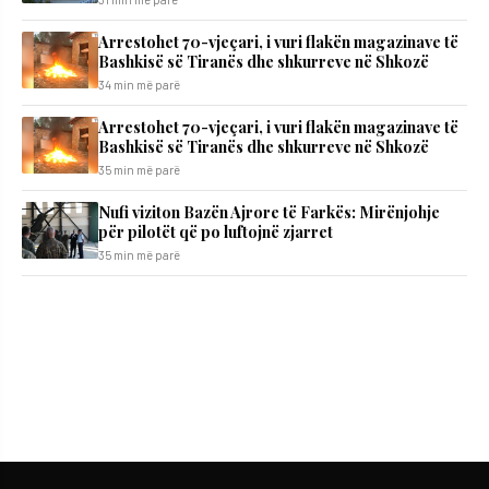
Arrestohet 70-vjeçari, i vuri flakën magazinave të
Bashkisë së Tiranës dhe shkurreve në Shkozë
34 min më parë
Arrestohet 70-vjeçari, i vuri flakën magazinave të
Bashkisë së Tiranës dhe shkurreve në Shkozë
35 min më parë
Nufi viziton Bazën Ajrore të Farkës: Mirënjohje
për pilotët që po luftojnë zjarret
35 min më parë