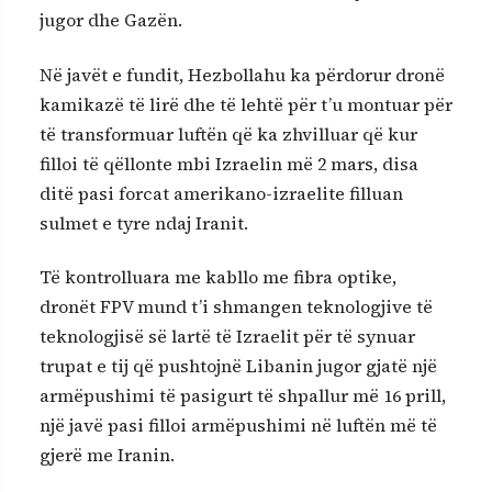
jugor dhe Gazën.
Në javët e fundit, Hezbollahu ka përdorur dronë
kamikazë të lirë dhe të lehtë për t’u montuar për
të transformuar luftën që ka zhvilluar që kur
filloi të qëllonte mbi Izraelin më 2 mars, disa
ditë pasi forcat amerikano-izraelite filluan
sulmet e tyre ndaj Iranit.
Të kontrolluara me kabllo me fibra optike,
dronët FPV mund t’i shmangen teknologjive të
teknologjisë së lartë të Izraelit për të synuar
trupat e tij që pushtojnë Libanin jugor gjatë një
armëpushimi të pasigurt të shpallur më 16 prill,
një javë pasi filloi armëpushimi në luftën më të
gjerë me Iranin.