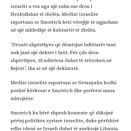
izraelit u vra nga një sulm me dron i
Hezbollahut të dielën. Mediat izraelite
raportuan se Smotrich bëri vërejtje të ngjashme
në një mbledhje të kabinetit të dielën.
“Dronët shpërthyes që dëmtojnë luftëtarët tanë
nuk janë një dekret i fatit. Për çdo dron
shpërthyes, 10 ndërtesa duhet të rrëzohen në
Bejrut”, tha ai në një deklaratë.
Mediat izraelite raportuan se Netanyahu hodhi
poshtë kërkesat e Smotrich dhe preferoi masa
mbrojtëse.
Smotrich ka bërë shpesh komente që shkojnë
përtej politikës zyrtare izraelite, duke përfshirë
edhe idenë se Izraeli duhet të aneksojë Libanin