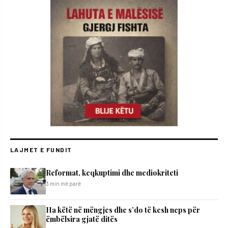
LAJMET E FUNDIT
Reformat, keqkuptimi dhe mediokriteti
3 min më parë
Ha këtë në mëngjes dhe s’do të kesh neps për
ëmbëlsira gjatë ditës