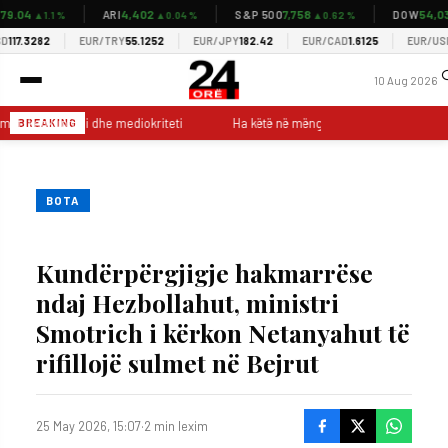
.04
4,402
7,758
54,037
ARI
S&P 500
DOW
▲1.1 %
▲0.04 %
▲0.62 %
17.3282
EUR/TRY
55.1252
EUR/JPY
182.42
EUR/CAD
1.6125
EUR/USD
1.
10 Aug 2026
mat, keqkuptimi dhe mediokriteti
Ha këtë në mëngjes dhe s’do të kesh nep
BREAKING
BOTA
Kundërpërgjigje hakmarrëse
ndaj Hezbollahut, ministri
Smotrich i kërkon Netanyahut të
rifillojë sulmet në Bejrut
25 May 2026, 15:07
·
2 min lexim