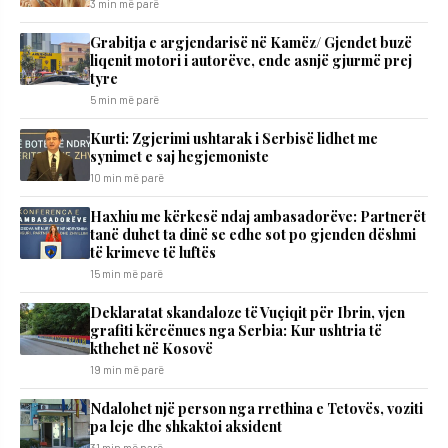
3 min më parë
Grabitja e argjendarisë në Kamëz/ Gjendet buzë
liqenit motori i autorëve, ende asnjë gjurmë prej
tyre
5 min më parë
Kurti: Zgjerimi ushtarak i Serbisë lidhet me
synimet e saj hegjemoniste
10 min më parë
​Haxhiu me kërkesë ndaj ambasadorëve: Partnerët
tanë duhet ta dinë se edhe sot po gjenden dëshmi
të krimeve të luftës
15 min më parë
Deklaratat skandaloze të Vuçiqit për Ibrin, vjen
grafiti kërcënues nga Serbia: Kur ushtria të
kthehet në Kosovë
19 min më parë
Ndalohet një person nga rrethina e Tetovës, voziti
pa leje dhe shkaktoi aksident
31 min më parë