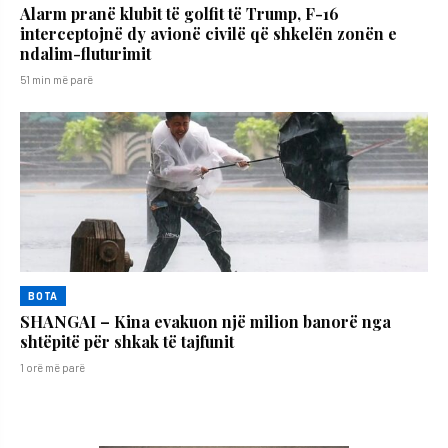
Alarm pranë klubit të golfit të Trump, F-16
interceptojnë dy avionë civilë që shkelën zonën e
ndalim-fluturimit
51 min më parë
BOTA
SHANGAI – Kina evakuon një milion banorë nga
shtëpitë për shkak të tajfunit
1 orë më parë