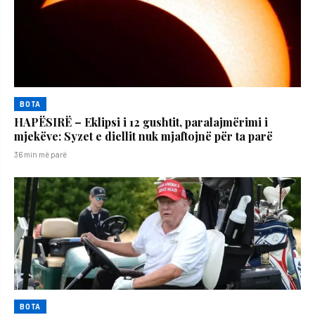
BOTA
HAPËSIRË – Eklipsi i 12 gushtit, paralajmërimi i
mjekëve: Syzet e diellit nuk mjaftojnë për ta parë
36 min më parë
BOTA