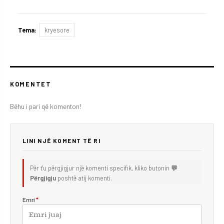
Tema:
kryesore
KOMENTET
Bëhu i pari që komenton!
LINI NJË KOMENT TË RI
Për t'u përgjigjur një komenti specifik, kliko butonin
💬
Përgjigju
poshtë atij komenti.
Emri
*