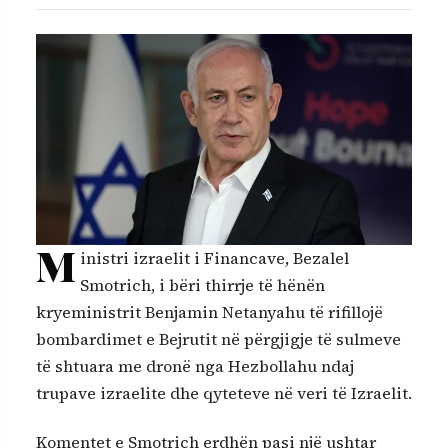
M
inistri izraelit i Financave, Bezalel
Smotrich, i bëri thirrje të hënën
kryeministrit Benjamin Netanyahu të rifillojë
bombardimet e Bejrutit në përgjigje të sulmeve
të shtuara me dronë nga Hezbollahu ndaj
trupave izraelite dhe qyteteve në veri të Izraelit.
Komentet e Smotrich erdhën pasi një ushtar