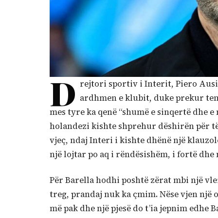
D
rejtori sportiv i Interit, Piero Aus
ardhmen e klubit, duke prekur te
mes tyre ka qenë “shumë e sinqertë dhe e n
holandezi kishte shprehur dëshirën për të
vjeç, ndaj Interi i kishte dhënë një klauz
një lojtar po aq i rëndësishëm, i fortë dhe n
Për Barella hodhi poshtë zërat mbi një vl
treg, prandaj nuk ka çmim. Nëse vjen një 
më pak dhe një pjesë do t’ia jepnim edhe Ba