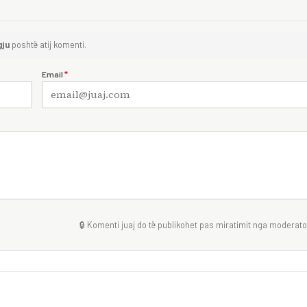
gju
poshtë atij komenti.
Email
*
🔒 Komenti juaj do të publikohet pas miratimit nga moderator