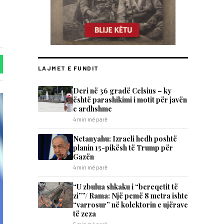
LAJMET E FUNDIT
Deri në 36 gradë Celsius – ky
është parashikimi i motit për javën
e ardhshme
4 min më parë
Netanyahu: Izraeli hedh poshtë
planin 15-pikësh të Trump për
Gazën
4 min më parë
“U zbulua shkaku i “bereqetit të
zi””/ Rama: Një pemë 8 metra ishte
“varrosur” në kolektorin e ujërave
të zeza