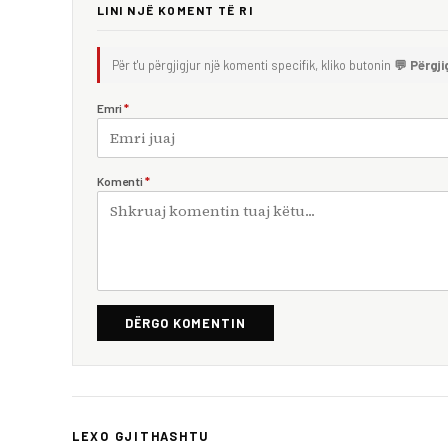
LINI NJË KOMENT TË RI
Për t'u përgjigjur një komenti specifik, kliko butonin
💬 Përgji
Emri
*
Komenti
*
DËRGO KOMENTIN
LEXO GJITHASHTU