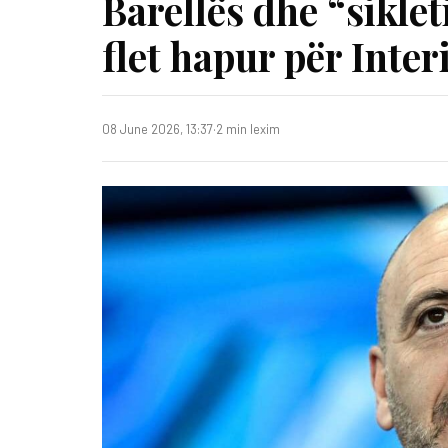
Barellës dhe “sikle
flet hapur për Inter
08 June 2026, 13:37
·
2 min lexim