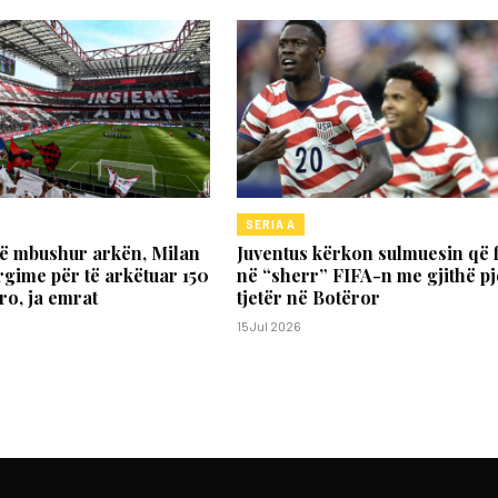
SERIA A
të mbushur arkën, Milan
Juventus kërkon sulmuesin që f
rgime për të arkëtuar 150
në “sherr” FIFA-n me gjithë p
ro, ja emrat
tjetër në Botëror
15 Jul 2026