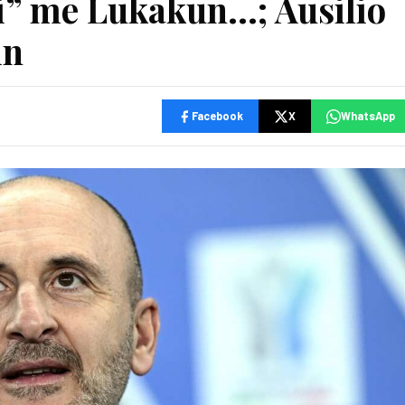
ti” me Lukakun…; Ausilio
in
Facebook
X
WhatsApp