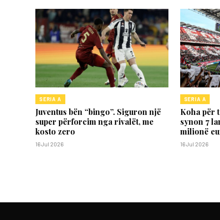
SERIA A
SERIA A
Juventus bën “bingo”. Siguron një
Koha për 
super përforcim nga rivalët, me
synon 7 la
kosto zero
milionë eu
16 Jul 2026
16 Jul 2026