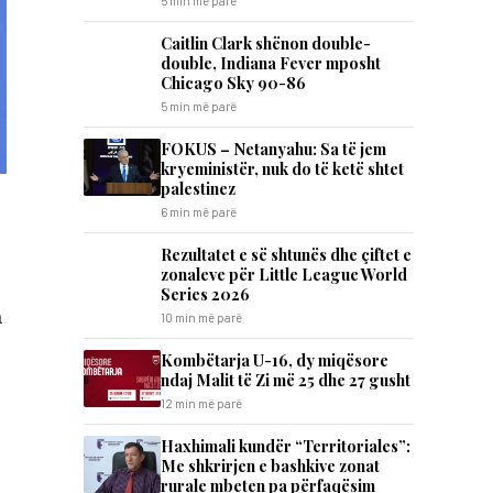
5 min më parë
Caitlin Clark shënon double-
double, Indiana Fever mposht
Chicago Sky 90-86
5 min më parë
FOKUS – Netanyahu: Sa të jem
kryeministër, nuk do të ketë shtet
palestinez
6 min më parë
Rezultatet e së shtunës dhe çiftet e
zonaleve për Little League World
Series 2026
a
10 min më parë
Kombëtarja U-16, dy miqësore
ndaj Malit të Zi më 25 dhe 27 gusht
12 min më parë
Haxhimali kundër “Territoriales”:
Me shkrirjen e bashkive zonat
rurale mbeten pa përfaqësim