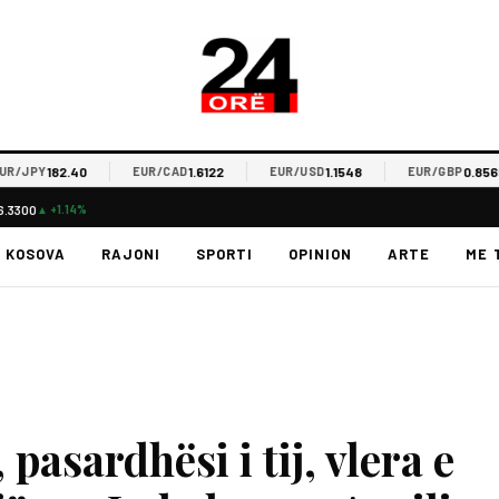
182.40
1.6122
1.1548
0.8569
JPY
EUR/CAD
EUR/USD
EUR/GBP
6.3300
▲ +1.14%
KOSOVA
RAJONI
SPORTI
OPINION
ARTE
ME 
pasardhësi i tij, vlera e