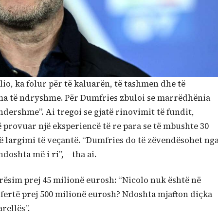
ilio, ka folur për të kaluarën, të tashmen dhe të
ma të ndryshme. Për Dumfries zbuloi se marrëdhënia
dershme”. Ai tregoi se gjatë rinovimit të fundit,
 provuar një eksperiencë të re para se të mbushte 30
olë largimi të veçantë. “Dumfries do të zëvendësohet ng
doshta më i ri”, – tha ai.
erësim prej 45 milionë eurosh: “Nicolo nuk është në
ofertë prej 500 milionë eurosh? Ndoshta mjafton diçka
rellës”.