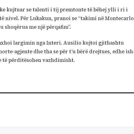
 kujtuar se talenti i tij premtonte të bëhej ylli i ri i
 atë nivel. Për Lukakun, pranoi se “takimi në Montecarlo
s u shoqërua me një përqafim”.
axhoi largimin nga Interi. Ausilio kujtoi gjithashtu
orte-agjente dhe tha se për t’u bërë drejtues, edhe ish
 e të përditësohen vazhdimisht.