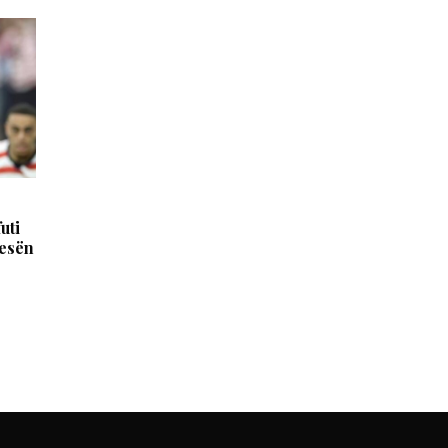
uti
jesën