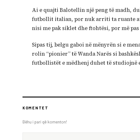
Ai e quajti Balotellin një peng të madh, duke
futbollit italian, por nuk arriti ta ruante
nisi me pak siklet dhe ftohtësi, por më pa
Sipas tij, belgu gaboi në mënyrën si e men
rolin “pionier” të Wanda Narës si bashkësh
futbollistët e mëdhenj duhet të studiojnë
KOMENTET
Bëhu i pari që komenton!