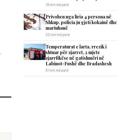
19 min më parë
Privohen nga liria 4 persona në
Shkup, policia ju gjeti kokainë dhe
mariuhanë
22 min më parë
Temperaturat e larta, rrezik i
shtuar për zjarret, 2 mjete
-
zjarrfikëse në gatishmëri në
Labinot-Fushë dhe Bradashesh
31 min më parë