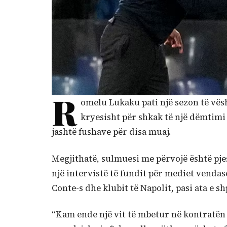
R
omelu Lukaku pati një sezon të vësh
kryesisht për shkak të një dëmtimi 
jashtë fushave për disa muaj.
Megjithatë, sulmuesi me përvojë është pjes
një intervistë të fundit për mediet vendas
Conte-s dhe klubit të Napolit, pasi ata e 
“Kam ende një vit të mbetur në kontratën