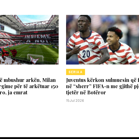
SERIA A
të mbushur arkën, Milan
Juventus kërkon sulmuesin që f
rgime për të arkëtuar 150
në “sherr” FIFA-n me gjithë p
ro, ja emrat
tjetër në Botëror
15 Jul 2026