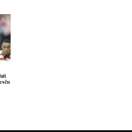
uti
jesën