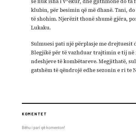
se nuk isha i v*ekur, dhe gjithmonë do ta 
klubin, për besimin që më dhanë. Tani, d
të shohim. Njerëzit thonë shumë gjëra, por
Lukaku.
Sulmuesi pati një përplasje me drejtuesit 
Blegjikë për të vazhduar trajtimin e tij n
ndeshjeve të kombëtareve. Megjithatë, sul
gatshëm të qëndrojë edhe sezonin e ri te N
KOMENTET
Bëhu i pari që komenton!