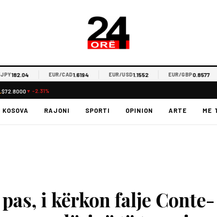
182.04
1.6194
1.1552
0.8577
EUR/CAD
EUR/USD
EUR/GBP
L
$72.8000
▼ -2.31%
KOSOVA
RAJONI
SPORTI
OPINION
ARTE
ME 
pas, i kërkon falje Conte-