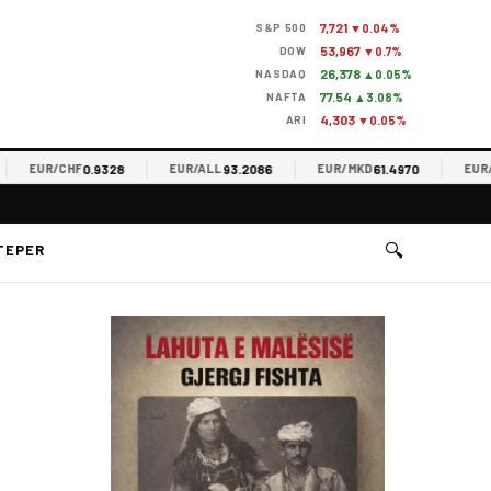
7,721
S&P 500
▼0.04%
53,967
DOW
▼0.7%
26,378
NASDAQ
▲0.05%
77.54
NAFTA
▲3.08%
4,303
ARI
▼0.05%
0.9328
93.2086
61.4970
EUR/CHF
EUR/ALL
EUR/MKD
EUR/RSD
🔍
TEPER