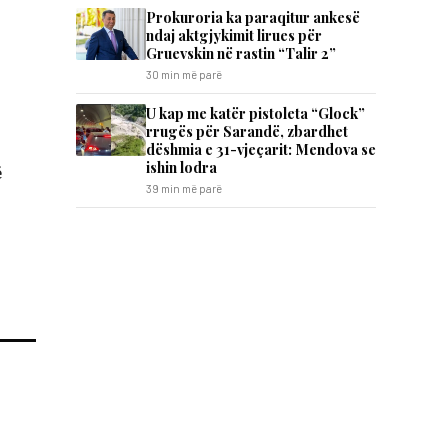
Prokuroria ka paraqitur ankesë
ndaj aktgjykimit lirues për
Gruevskin në rastin “Talir 2”
30 min më parë
U kap me katër pistoleta “Glock”
rrugës për Sarandë, zbardhet
dëshmia e 31-vjeçarit: Mendova se
ishin lodra
ë
39 min më parë