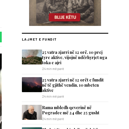
LAJMET E FUNDIT
25 vatra zjarri në 12 orë, 10 prej
tyre aktive, vijojnë ndërhyrjet nga
toka e ajri
24 min më parë
25 vatra zjarri në 12 orët e fundit
në të gjithë vendin, 10 mbeten
aktive
24 min më parë
Rama mbledh qeverinë në
Pogradec më 24 dhe 25 gusht
24 min më parë