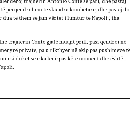
falënderoj trajnerin Antonio Conte së pari, dhe pastaj
o të përqendrohem te skuadra kombëtare, dhe pastaj do
 dua të them se jam vërtet i lumtur te Napoli”, tha
dhe trajnerin Conte gjatë muajit prill, pasi qëndroi në
ë mënyrë private, pa u rikthyer në ekip pas pushimeve t
muesi duket se e ka lënë pas këtë moment dhe është i
apoli.