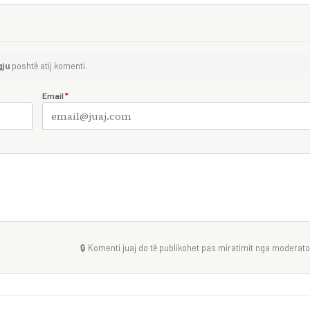
gju
poshtë atij komenti.
Email
*
🔒 Komenti juaj do të publikohet pas miratimit nga moderator