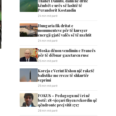
Thahet Danubi, dalin në dritë
këmbët e urës së lashtë të
Perandorit Kostandin
24 min më parë
Hungaria fik dritat e
monumenteve për të kursyer
energji gjatë valës së të nxehtit
24 min më parë
Moska dënon vendimin e Francës
për të dëbuar gazetaren ruse
25 min më parë
Koreja e Veriut lëshon një raketë
balistike me rreze të shkurtër
veprimi
25 min më parë
FOKUS – Pedagogu më i ri në
botë: 18-vjeçari thyen rekordin që
qëndronte prej vitit 1717
26 min më parë