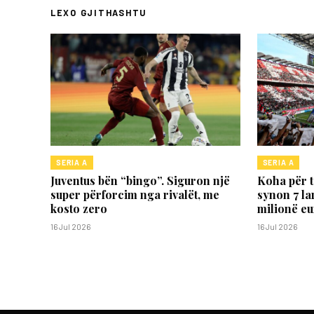
LEXO GJITHASHTU
SERIA A
SERIA A
Juventus bën “bingo”. Siguron një
Koha për 
super përforcim nga rivalët, me
synon 7 la
kosto zero
milionë eu
16 Jul 2026
16 Jul 2026