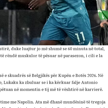
tirë, duke luajtur jo më shumë se 60 minuta në total,
të rëndë muskulor të pësuar në parasezon, i cili e la
ë e skuadrës së Belgjikës për Kupën e Botës 2026. Në
e, Lukaku ka zbuluar se i ka kërkuar falje Antonio
shpëtuan në momentin e tij më të vështirë në karrierë.
 time me Napolin. Ata më dhanë mundësinë të tregoja