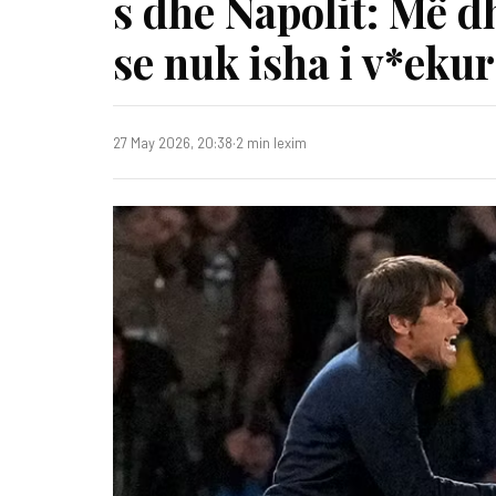
s dhe Napolit: Më d
se nuk isha i v*ekur
27 May 2026, 20:38
·
2 min lexim