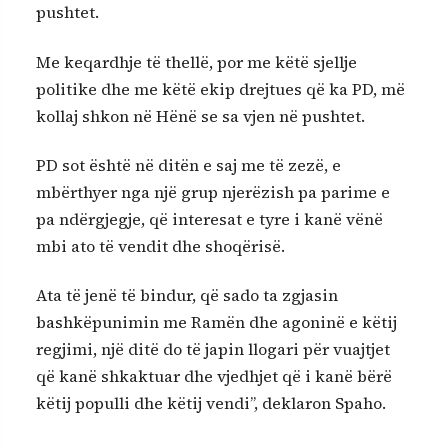
pushtet.
Me keqardhje të thellë, por me këtë sjellje
politike dhe me këtë ekip drejtues që ka PD, më
kollaj shkon në Hënë se sa vjen në pushtet.
PD sot është në ditën e saj me të zezë, e
mbërthyer nga një grup njerëzish pa parime e
pa ndërgjegje, që interesat e tyre i kanë vënë
mbi ato të vendit dhe shoqërisë.
Ata të jenë të bindur, që sado ta zgjasin
bashkëpunimin me Ramën dhe agoninë e këtij
regjimi, një ditë do të japin llogari për vuajtjet
që kanë shkaktuar dhe vjedhjet që i kanë bërë
këtij populli dhe këtij vendi”, deklaron Spaho.