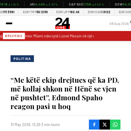
18
4,400
7,758
54,037
ARI
S&P 500
DOW
▲1.15 %
▲2.33 %
▲0.62 %
17.3391
EUR/TRY
55.1236
EUR/JPY
182.40
EUR/CAD
1.6122
EUR/USD
1.
09 Aug 2026
go De Paul dhe Inter Miami nderojnë Lionel Messin në një natë emocionuese të 
BREAKING
POLITIKA
“Me këtë ekip drejtues që ka PD,
më kollaj shkon në Hënë se vjen
në pushtet”, Edmond Spaho
reagon pasi u hoq
31 May 2026, 13:26
·
3 min lexim