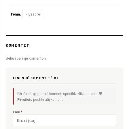
Tema:
kryesore
KOMENTET
Bëhu i pari që komenton!
LINI NJË KOMENT TË RI
Për t'u përgjigjur një komenti specifik, kliko butonin
💬
Përgjigju
poshtë atij komenti.
Emri
*