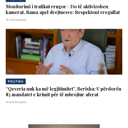
Monitorimi i trafikut rrugor / Do të aktivizohen
kamerat, Rama apel drejtuesve: Respektoni rregullat
13 orë më parë
POLITIKA
“Qeveria nuk ka më legjitimitet”, Berisha: U përdorën
83 mandatet e krimit për të mbrojtur aferat
14 orë më parë