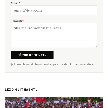
Email
*
Komenti
*
DËRGO KOMENTIN
🔒 Komenti juaj do të publikohet pas miratimit nga moderatori.
LEXO GJITHASHTU