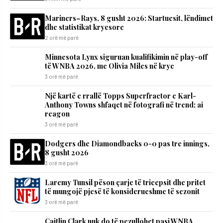
Mariners–Rays, 8 gusht 2026: Startuesit, lëndimet
dhe statistikat kryesore
2 orë më parë
Minnesota Lynx siguruan kualifikimin në play-off
të WNBA 2026, me Olivia Miles në krye
3 orë më parë
Një kartë e rrallë Topps Superfractor e Karl-
Anthony Towns shfaqet në fotografi në trend; ai
reagon
3 orë më parë
Dodgers dhe Diamondbacks 0-0 pas tre innings,
8 gusht 2026
3 orë më parë
Laremy Tunsil pëson çarje të tricepsit dhe pritet
të mungojë pjesë të konsiderueshme të sezonit
3 orë më parë
Caitlin Clark nuk do të pezullohet pasi WNBA