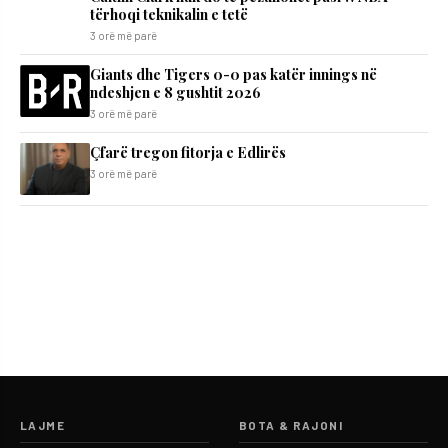
tërhoqi teknikalin e tetë
3 orë më parë
Giants dhe Tigers 0-0 pas katër innings në
ndeshjen e 8 gushtit 2026
3 orë më parë
Çfarë tregon fitorja e Edlirës
3 orë më parë
LAJME
BOTA & RAJONI