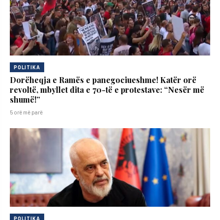
POLITIKA
Dorëheqja e Ramës e panegociueshme! Katër orë
revoltë, mbyllet dita e 70-të e protestave: “Nesër më
shumë!”
5 orë më parë
POLITIKA