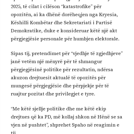
2025, të cilat i cilëson “katastrofike” për
opozitën, ai ka dhënë dorëheqjen nga Kryesia,
Këshilli Kombëtar dhe Sekretariati i Partisë
Demokratike, duke e konsideruar këtë një akt
përgjegjësie personale për humbjen elektorale.
Sipas tij, pretendimet për “vjedhje të zgjedhjeve”
janë vetëm një mënyrë për të shmangur
përgjegjësinë politike për rezultatin, ndërsa
akuzon drejtuesit aktualë të opozitës për
mungesë përgjegjësie dhe përpjekje për të
ruajtur pozitat dhe privilegjet e tyre.
“Me këtë sjellje politike dhe me këtë ekip
drejtues që ka PD, më kollaj shkon në Hënë se sa
vjen në pushtet”, shprehet Spaho në reagimin e
tij.