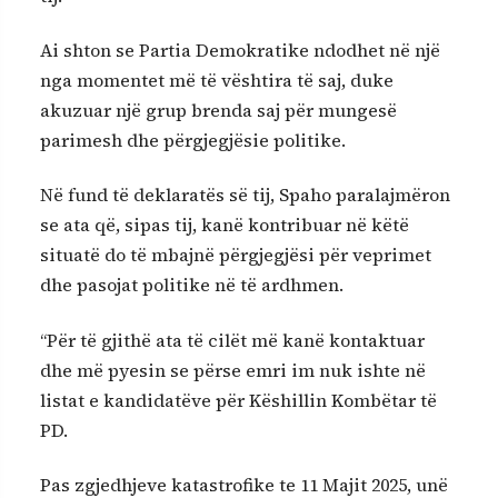
Ai shton se Partia Demokratike ndodhet në një
nga momentet më të vështira të saj, duke
akuzuar një grup brenda saj për mungesë
parimesh dhe përgjegjësie politike.
Në fund të deklaratës së tij, Spaho paralajmëron
se ata që, sipas tij, kanë kontribuar në këtë
situatë do të mbajnë përgjegjësi për veprimet
dhe pasojat politike në të ardhmen.
“Për të gjithë ata të cilët më kanë kontaktuar
dhe më pyesin se përse emri im nuk ishte në
listat e kandidatëve për Këshillin Kombëtar të
PD.
Pas zgjedhjeve katastrofike te 11 Majit 2025, unë