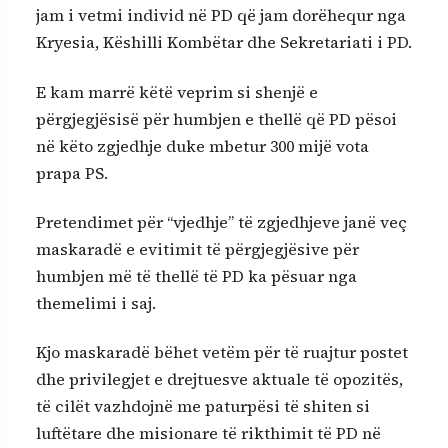
jam i vetmi individ në PD që jam dorëhequr nga
Kryesia, Këshilli Kombëtar dhe Sekretariati i PD.
E kam marrë këtë veprim si shenjë e
përgjegjësisë për humbjen e thellë që PD pësoi
në këto zgjedhje duke mbetur 300 mijë vota
prapa PS.
Pretendimet për “vjedhje” të zgjedhjeve janë veç
maskaradë e evitimit të përgjegjësive për
humbjen më të thellë të PD ka pësuar nga
themelimi i saj.
Kjo maskaradë bëhet vetëm për të ruajtur postet
dhe privilegjet e drejtuesve aktuale të opozitës,
të cilët vazhdojnë me paturpësi të shiten si
luftëtare dhe misionare të rikthimit të PD në