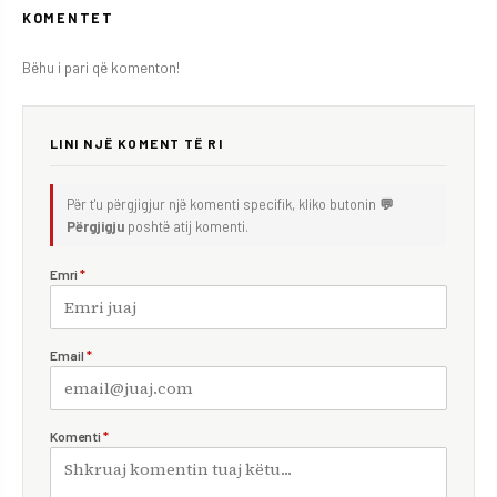
KOMENTET
Bëhu i pari që komenton!
LINI NJË KOMENT TË RI
Për t'u përgjigjur një komenti specifik, kliko butonin
💬
Përgjigju
poshtë atij komenti.
Emri
*
Email
*
Komenti
*