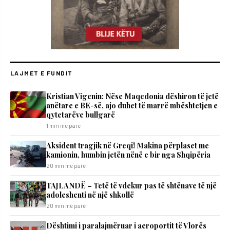
LAJMET E FUNDIT
Kristian Vigenin: Nëse Maqedonia dëshiron të jetë
anëtare e BE-së, ajo duhet të marrë mbështetjen e
qytetarëve bullgarë
1 min më parë
Aksident tragjik në Greqi! Makina përplaset me
kamionin, humbin jetën nënë e bir nga Shqipëria
20 min më parë
TAJLANDË – Tetë të vdekur pas të shtënave të një
adoleshenti në një shkollë
20 min më parë
Dështimi i paralajmëruar i aeroportit të Vlorës