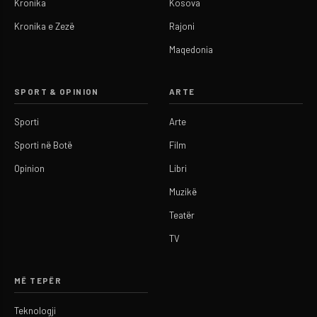
Kronika
Kosova
Kronika e Zezë
Rajoni
Maqedonia
SPORT & OPINION
ARTE
Sporti
Arte
Sporti në Botë
Film
Opinion
Libri
Muzikë
Teatër
TV
MË TEPËR
Teknologji