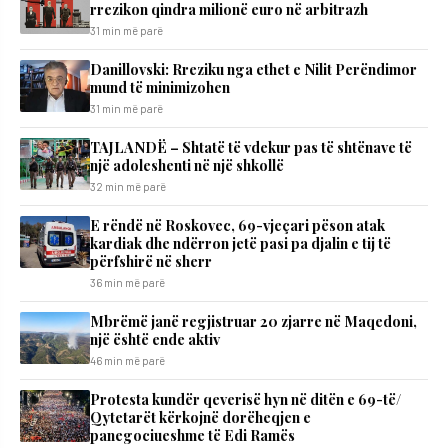
rrezikon qindra milionë euro në arbitrazh
31 min më parë
Danillovski: Rreziku nga ethet e Nilit Perëndimor
mund të minimizohen
31 min më parë
TAJLANDË – Shtatë të vdekur pas të shtënave të
një adoleshenti në një shkollë
32 min më parë
E rëndë në Roskovec, 69-vjeçari pëson atak
kardiak dhe ndërron jetë pasi pa djalin e tij të
përfshirë në sherr
36 min më parë
Mbrëmë janë regjistruar 20 zjarre në Maqedoni,
një është ende aktiv
46 min më parë
Protesta kundër qeverisë hyn në ditën e 69-të/
Qytetarët kërkojnë dorëheqjen e
panegociueshme të Edi Ramës