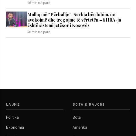
46 min më parë
Mulliqi në “Përballje”: Serbia bën lobim, ne
avokojmë dhe tregojmë të vërtetën – SHBA-ja
është sistemi jetësor i Kosovës
46 min më parë
LAJME
BOTA & RAJONI
Politika
Bota
Ekonomia
Amerika