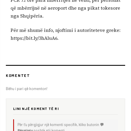
që mbërrijnë në aeroport dhe nga pikat tokesore
nga Shqipëria.
Për më shumë info, njoftimi i autoriteteve greke:
https://bit.ly/3hAluA6.
KOMENTET
Bëhu i pari që komenton!
LINI NJË KOMENT TË RI
Për t'u përgjigjur një komenti specifik, kliko butonin
💬
Përgjigju
poshtë atij komenti.