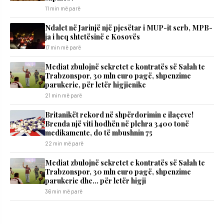
11 min më parë
Ndalet në Jarinjë një pjesëtar i MUP-it serb, MPB-
ja i heq shtetësinë e Kosovës
17 min më parë
Mediat zbulojnë sekretet e kontratës së Salah te
Trabzonspor, 30 mln euro pagë, shpenzime
parukerie, për letër higjienike
21 min më parë
Britanikët rekord në shpërdorimin e ilaçeve!
Brenda një viti hodhën në plehra 3400 tonë
medikamente, do të mbushnin 75
22 min më parë
Mediat zbulojnë sekretet e kontratës së Salah te
Trabzonspor, 30 mln euro pagë, shpenzime
parukerie dhe… për letër higji
36 min më parë