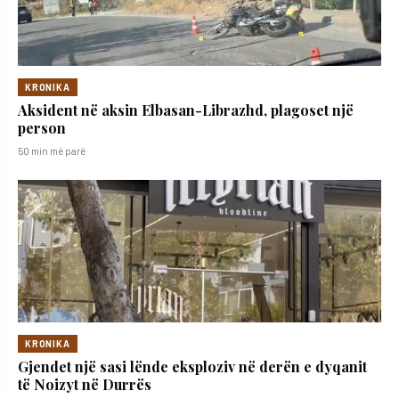
KRONIKA
Aksident në aksin Elbasan-Librazhd, plagoset një
person
50 min më parë
KRONIKA
Gjendet një sasi lënde eksploziv në derën e dyqanit
të Noizyt në Durrës