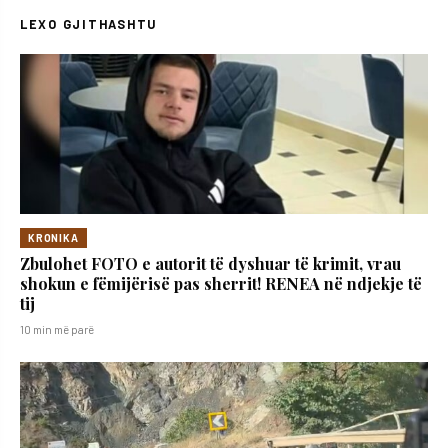
LEXO GJITHASHTU
KRONIKA
Zbulohet FOTO e autorit të dyshuar të krimit, vrau
shokun e fëmijërisë pas sherrit! RENEA në ndjekje të
tij
10 min më parë