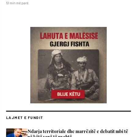
51 min më parë
LAJMET E FUNDIT
Ndarja territoriale dhe marrëzitë e debatit mbi të
në këtë verë të nxehtë