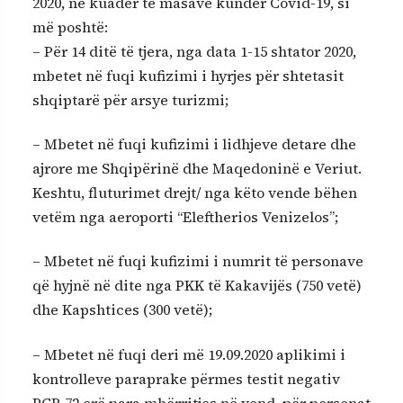
2020, në kuadër të masave kundër Covid-19, si
më poshtë:
– Për 14 ditë të tjera, nga data 1-15 shtator 2020,
mbetet në fuqi kufizimi i hyrjes për shtetasit
shqiptarë për arsye turizmi;
– Mbetet në fuqi kufizimi i lidhjeve detare dhe
ajrore me Shqipërinë dhe Maqedoninë e Veriut.
Keshtu, fluturimet drejt/ nga këto vende bëhen
vetëm nga aeroporti “Eleftherios Venizelos”;
– Mbetet në fuqi kufizimi i numrit të personave
që hyjnë në dite nga PKK të Kakavijës (750 vetë)
dhe Kapshtices (300 vetë);
– Mbetet në fuqi deri më 19.09.2020 aplikimi i
kontrolleve paraprake përmes testit negativ
PCR 72 orë para mbërritjes në vend, për personat