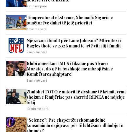
4 min më parë
Temperaturat ekstreme, Xhemaili: Siguria e
punëtorëve duhet të jetë prioritet
7 min më parë
Një sezon i fundit për Lane Johnson? Mbrojtësi i
Eagles thotë se 2026 mund të jetë viti i tij i fundit
9 min më parë
Klubi amerikan i MLS i fiksuar pas Alvaro
Moratës, do që ta bashkojë me mbrojtësin e
Kombëtares shqiptare!
9 min më parë
Zbulohet FOTO e autorit të dyshuar të krimit, vrau
shokun e fëmijërisë pas sherrit! RENEA në ndjekje
të tij
10 min më parë
“Science”: Pse ekspertët rekomandojnë
konsumimin e qiqrave për të lehtësuar dhimbjet e
shpinës?