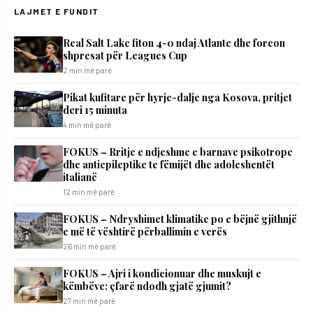
LAJMET E FUNDIT
Real Salt Lake fiton 4-0 ndaj Atlante dhe forcon
shpresat për Leagues Cup
2 min më parë
​Pikat kufitare për hyrje-dalje nga Kosova, pritjet
deri 15 minuta
4 min më parë
FOKUS – Rritje e ndjeshme e barnave psikotrope
dhe antiepileptike te fëmijët dhe adoleshentët
italianë
12 min më parë
FOKUS – Ndryshimet klimatike po e bëjnë gjithnjë
e më të vështirë përballimin e verës
26 min më parë
FOKUS – Ajri i kondicionuar dhe muskujt e
këmbëve: çfarë ndodh gjatë gjumit?
27 min më parë