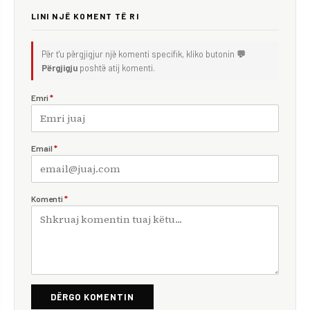
LINI NJË KOMENT TË RI
Për t'u përgjigjur një komenti specifik, kliko butonin
💬
Përgjigju
poshtë atij komenti.
Emri
*
Email
*
Komenti
*
DËRGO KOMENTIN