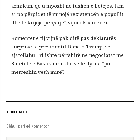
armikun, që u mposht në fushën e betejës, tani
ai po përpiqet të minojë rezistencën e popullit
dhe të krijojë përçarje”, vijoio Khamenei.
Komentet e tij vijnë pak ditë pas deklaratës
surprizë të presidentit Donald Trump, se
ajatollahu i ri ishte përfshirë në negociatat me
Shtetete e Bashkuara dhe se të dy ata “po
merreshin vesh mirë”.
KOMENTET
Bëhu i pari që komenton!