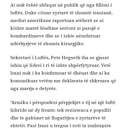
Ai nuk është shfaqur në publik që nga fillimi i
luftës. Duke cituar zyrtarë të shumtë iranianë,
mediat amerikane raportuan atëherë se ai
kishte marrë lëndime serioze si pasojë e
bombardimeve dhe se i ishte nënshtruar
ndërhyrjeve të shumta kirurgjike.
Sekretari i Luftës, Pete Hegseth tha se gjasat
ishin që lideri i ri të ishte shpërfytyruar. Vetë
Irani nuk i ka konfirmuar të dhënat dhe ai ka
komunikuar vetëm me deklarata të shkruara që
nga marrja e detyrës.
“Armiku i përqendroi përpjekjet e tij në një luftë
hibride në dy fronte: tek rezistenca e popullit
dhe te gabimet në llogaritjen e zyrtarëve të
shtetit. Pasi Irani u tregua i zoti ta zmbrapste