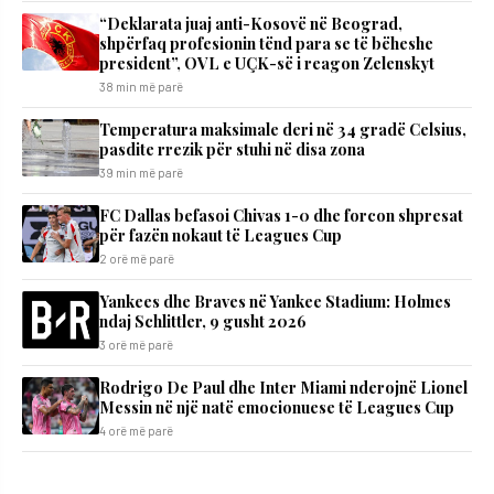
“Deklarata juaj anti-Kosovë në Beograd,
shpërfaq profesionin tënd para se të bëheshe
president”, OVL e UÇK-së i reagon Zelenskyt
38 min më parë
Temperatura maksimale deri në 34 gradë Celsius,
pasdite rrezik për stuhi në disa zona
39 min më parë
FC Dallas befasoi Chivas 1-0 dhe forcon shpresat
për fazën nokaut të Leagues Cup
2 orë më parë
Yankees dhe Braves në Yankee Stadium: Holmes
ndaj Schlittler, 9 gusht 2026
3 orë më parë
Rodrigo De Paul dhe Inter Miami nderojnë Lionel
Messin në një natë emocionuese të Leagues Cup
4 orë më parë