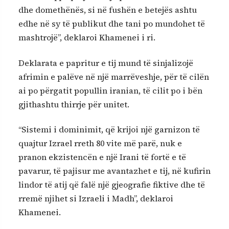
dhe domethënës, si në fushën e betejës ashtu
edhe në sy të publikut dhe tani po mundohet të
mashtrojë”, deklaroi Khamenei i ri.
Deklarata e papritur e tij mund të sinjalizojë
afrimin e palëve në një marrëveshje, për të cilën
ai po përgatit popullin iranian, të cilit po i bën
gjithashtu thirrje për unitet.
“Sistemi i dominimit, që krijoi një garnizon të
quajtur Izrael rreth 80 vite më parë, nuk e
pranon ekzistencën e një Irani të fortë e të
pavarur, të pajisur me avantazhet e tij, në kufirin
lindor të atij që falë një gjeografie fiktive dhe të
rremë njihet si Izraeli i Madh”, deklaroi
Khamenei.