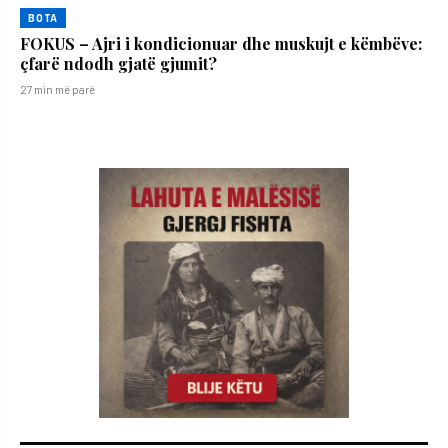
BOTA
FOKUS – Ajri i kondicionuar dhe muskujt e këmbëve:
çfarë ndodh gjatë gjumit?
27 min më parë