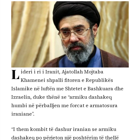
L
ideri i ri i Iranit, Ajatollah Mojtaba
Khamenei shpalli fitoren e Republikës
Islamike në luftën me Shtetet e Bashkuara dhe
Izraelin, duke thënë se “armiku dashakeq
humbi në përballjen me forcat e armatosura
iraniane”.
“I them kombit të dashur iranian se armiku
dashakeq po përjeton një poshtërim të thellë