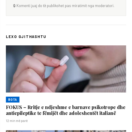
🔒 Komenti juaj do të publikohet pas miratimit nga moderatori.
LEXO GJITHASHTU
BOTA
FOKUS – Rritje e ndjeshme e barnave psikotrope dhe
antiepileptike te fëmijët dhe adoleshentët italianë
12 min më parë