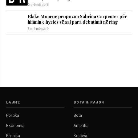
2 orë më parë
Blake Monroe propozon Sabrina Carpenter për
himnin e hyrjes së saj para debutimit në ring
3 orë më parë
LAJME
BOTA & RAJONI
Politika
Bota
Ekonomia
Amerika
Kronika
Kosova