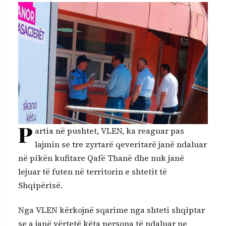
P
artia në pushtet, VLEN, ka reaguar pas
lajmin se tre zyrtarë qeveritarë janë ndaluar
në pikën kufitare Qafë Thanë dhe nuk janë
lejuar të futen në territorin e shtetit të
Shqipërisë.
Nga VLEN kërkojnë sqarime nga shteti shqiptar
se a janë vërtetë këta persona të ndaluar ne