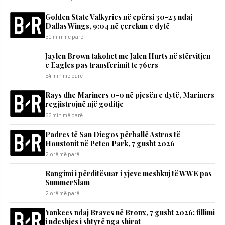
Golden State Valkyries në epërsi 30-23 ndaj
Dallas Wings, 9:04 në çerekun e dytë
50 min më parë
Jaylen Brown takohet me Jalen Hurts në stërvitjen
e Eagles pas transferimit te 76ers
54 min më parë
Rays dhe Mariners 0-0 në pjesën e dytë, Mariners
regjistrojnë një goditje
55 min më parë
Padres të San Diegos përballë Astros të
Houstonit në Petco Park, 7 gusht 2026
2 orë më parë
Rangimi i përditësuar i yjeve meshkuj të WWE pas
SummerSlam
2 orë më parë
Yankees ndaj Braves në Bronx, 7 gusht 2026: fillimi
i ndeshjes i shtyrë nga shirat