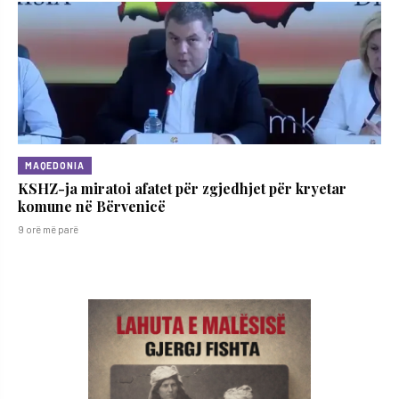
MAQEDONIA
KSHZ-ja miratoi afatet për zgjedhjet për kryetar
komune në Bërvenicë
9 orë më parë