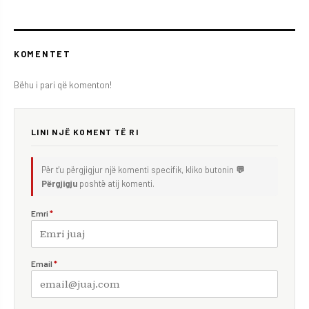
KOMENTET
Bëhu i pari që komenton!
LINI NJË KOMENT TË RI
Për t'u përgjigjur një komenti specifik, kliko butonin
💬
Përgjigju
poshtë atij komenti.
Emri
*
Email
*