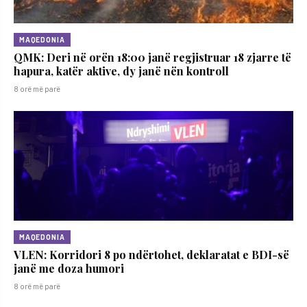
MAQEDONIA
QMK: Deri në orën 18:00 janë regjistruar 18 zjarre të
hapura, katër aktive, dy janë nën kontroll
8 orë më parë
MAQEDONIA
VLEN: Korridori 8 po ndërtohet, deklaratat e BDI-së
janë me doza ​humori
8 orë më parë