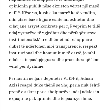
opinionin publik nëse ekziston vërtet një masë
e tillë. Nëse po, kush e ka marrë këtë vendim,
mbi çfarë baze ligjore është mbështetur dhe
cilat janë arsyet konkrete për një veprim të tillë
ndaj zyrtarëve të zgjedhur dhe përfaqësuesve
institucionalë.Marrëdhëniet ndërshqiptare
duhet të ndërtohen mbi transparencë, respekt
institucional dhe komunikim të qartë, jo mbi
ndalesa të pashpjeguara dhe procedura që lënë
vend për dyshime.
Për rastin në fjalë deputeti i VLEN-it, Adnan
Azizi reagoi duke thënë se Shqipëria nuk është
pronë e askujt por e shqiptarëve, ndaj ndalesën
e quajti të pakuptimtë dhe të paarsyeshme.