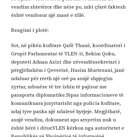
vendim shtetëror dhe nëse po, mbi çfarë faktesh
është vendosur një masë e tillë.
Reagimi i plotë:
Sot, në pikën kufitare Qafë Thanë, koordinatori i
Grupit Parlamentar të VLEN-it, Bekim Qoku,
deputeti Adnan Azizi dhe zëvendëssekretari i
përgjithshëm i Qeverisë, Hasim Murtezani, janë
ndaluar për rreth një orë pa asnjë shpjegim
zyrtar, ndonëse të tre ishin të pajisur me
pasaporta diplomatike.Sipas informacioneve të
komunikuara jozyrtarisht nga policia kufitare,
ndaj tyre paska një ndalesë hyrjeje. Megjithatë,
asnjë vendim, dokument apo arsyetim nuk u
është bërë i ditur.VLEN kërkon nga autoritetet e
Republikës së Shqipërisë të informojnë