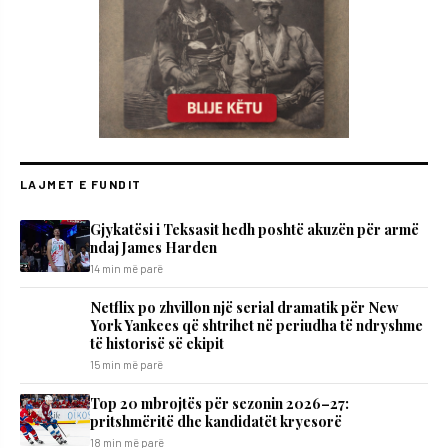
LAJMET E FUNDIT
Gjykatësi i Teksasit hedh poshtë akuzën për armë
ndaj James Harden
14 min më parë
Netflix po zhvillon një serial dramatik për New
York Yankees që shtrihet në periudha të ndryshme
të historisë së ekipit
15 min më parë
Top 20 mbrojtës për sezonin 2026–27:
pritshmëritë dhe kandidatët kryesorë
18 min më parë