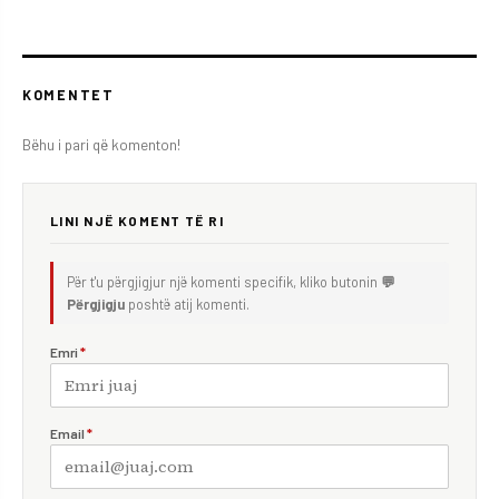
KOMENTET
Bëhu i pari që komenton!
LINI NJË KOMENT TË RI
Për t'u përgjigjur një komenti specifik, kliko butonin
💬
Përgjigju
poshtë atij komenti.
Emri
*
Email
*