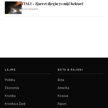
ITALI – Zjarret djegin 70 mijë hektarë
6 orë më parë
LAJME
BOTA & RAJONI
Politika
Bota
Ekonomia
Amerika
Kronika
Kosova
Kronika e Zezë
Rajoni