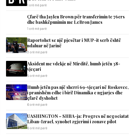
1 orë më parë
Çfarë tha Jaylen Brown për transferimin te 76ers
dhe bashkëpunimin me LeBron James
1 orë më parë
Raportohet se një pjesëtar i MUP-it serb është
ndaluar në Jarinë
3 orë më parë
Aksident me vdekje në Mirditë, humb jetën 38-
vjeçari
5 orë më parë
Humb jetën pas një sherri 69-vjeçari në Roskovec,
i pranishëm edhe i biri! Dinamika e ngjarjes dhe
çfarë dyshohet
6 orë më parë
UASHINGTON – SHBA-ja: Progres në negociatat
Liban-Izrael, synohet zgjerimi i zonave pilot
6 orë më parë