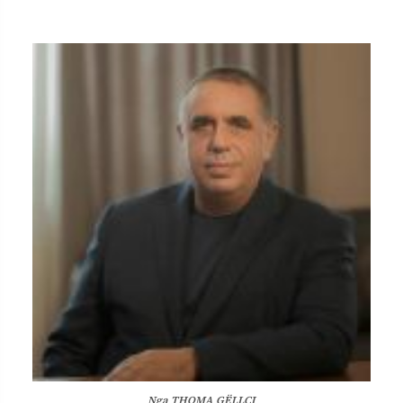
Nga THOMA GËLLÇI