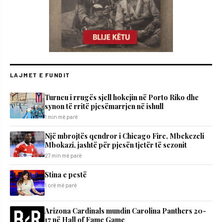
LAJMET E FUNDIT
Turneu i rrugës sjell hokejin në Porto Riko dhe
synon të rritë pjesëmarrjen në ishull
1 min më parë
Një mbrojtës qendror i Chicago Fire, Mbekezeli
Mbokazi, jashtë për pjesën tjetër të sezonit
27 min më parë
Stina e pestë
1 orë më parë
Arizona Cardinals mundin Carolina Panthers 20-
17 në Hall of Fame Game