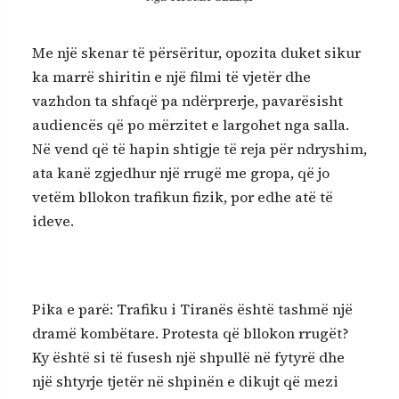
Me një skenar të përsëritur, opozita duket sikur
ka marrë shiritin e një filmi të vjetër dhe
vazhdon ta shfaqë pa ndërprerje, pavarësisht
audiencës që po mërzitet e largohet nga salla.
Në vend që të hapin shtigje të reja për ndryshim,
ata kanë zgjedhur një rrugë me gropa, që jo
vetëm bllokon trafikun fizik, por edhe atë të
ideve.
Pika e parë: Trafiku i Tiranës është tashmë një
dramë kombëtare. Protesta që bllokon rrugët?
Ky është si të fusesh një shpullë në fytyrë dhe
një shtyrje tjetër në shpinën e dikujt që mezi