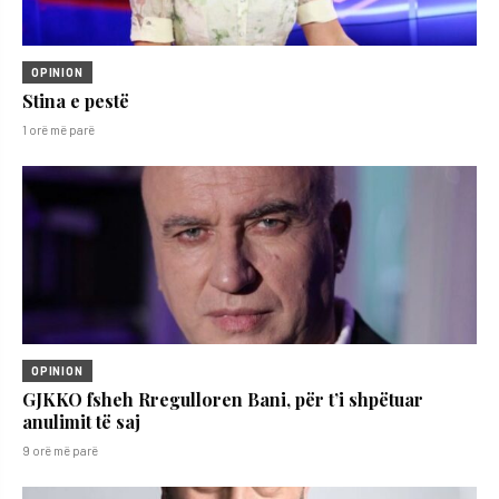
OPINION
Stina e pestë
1 orë më parë
OPINION
GJKKO fsheh Rregulloren Bani, për t’i shpëtuar
anulimit të saj
9 orë më parë