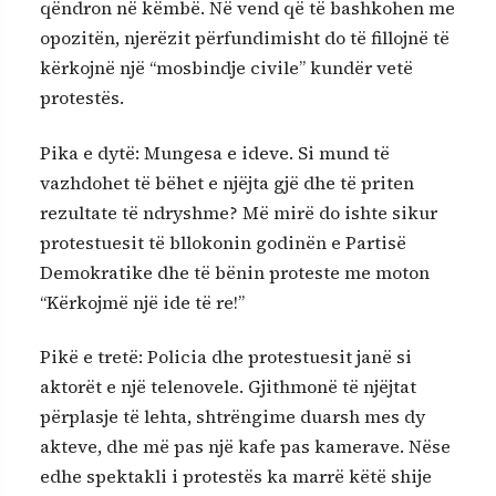
qëndron në këmbë. Në vend që të bashkohen me
opozitën, njerëzit përfundimisht do të fillojnë të
kërkojnë një “mosbindje civile” kundër vetë
protestës.
Pika e dytë: Mungesa e ideve. Si mund të
vazhdohet të bëhet e njëjta gjë dhe të priten
rezultate të ndryshme? Më mirë do ishte sikur
protestuesit të bllokonin godinën e Partisë
Demokratike dhe të bënin proteste me moton
“Kërkojmë një ide të re!”
Pikë e tretë: Policia dhe protestuesit janë si
aktorët e një telenovele. Gjithmonë të njëjtat
përplasje të lehta, shtrëngime duarsh mes dy
akteve, dhe më pas një kafe pas kamerave. Nëse
edhe spektakli i protestës ka marrë këtë shije