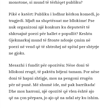
monotone, si mund të tërhiqet publiku?
Pikë e katërt: Publiku i lodhur kërkon komedi, jo
tragjedi. Mjaft na shqetësuat me bllokime! Pse
nuk organizoni një konkurs ku deputetët të
shkruajnë poezi për hallet e popullit? Keshtu
Gjekmarkaj mund të fitonte ndonje çmim në
poezi në vend që të shtrohej në spital per shtyrje
ne gjoks.
Mesazhi i fundit për opozitën: Nëse doni të
bllokoni rrugë, të paktën bëjeni tamam. Por nëse
doni të hapni shtigje, mos na pengoni rrugën
për në punë. Më shumë ide, më pak barrikada!
Dhe mos harroni, një opozitë që vlen është ajo
që na çon përpara, jo ajo që na ndal aty ku ishim.