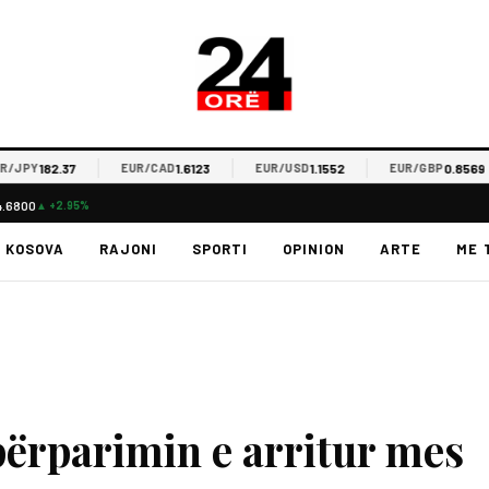
182.37
1.6123
1.1552
0.8569
PY
EUR/CAD
EUR/USD
EUR/GBP
4.6800
▲ +2.95%
KOSOVA
RAJONI
SPORTI
OPINION
ARTE
ME 
përparimin e arritur mes