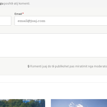
gju
poshtë atij komenti.
Email
*
🔒 Komenti juaj do të publikohet pas miratimit nga moderator