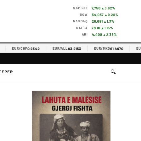
7,758
S&P 500
▲0.62%
54,037
DOW
▲0.28%
26,691
NASDAQ
▲1.3%
78.18
NAFTA
▲1.15%
4,400
ARI
▲2.33%
0.9342
93.2153
61.4970
EUR/CHF
EUR/ALL
EUR/MKD
EUR/R
🔍
TEPER