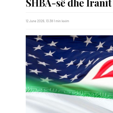
SHBA-së dhe Iranit
12 June 2026, 13:38
·
1 min lexim