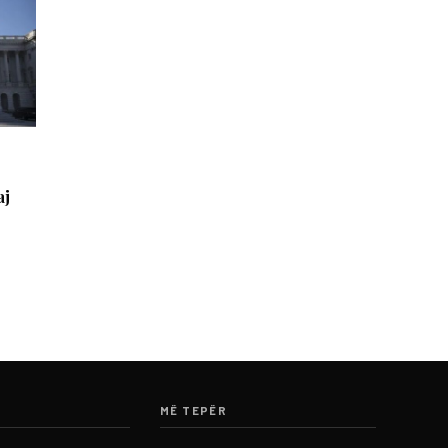
aj
MË TEPËR