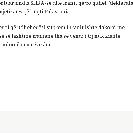
uar midis SHBA-së dhe Iranit që po quhet “deklarat
mjetësues që luajti Pakistani.
eroi që udhëheqësi suprem i Iranit ishte dakord me
së Jashtme iraniane tha se vendi i tij nuk kishte
r ndonjë marrëveshje.