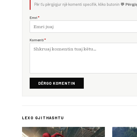
Për t'u përgjigjur një komenti specifik, kliko butonin
💬 Përgji
Emri
*
Komenti
*
DËRGO KOMENTIN
LEXO GJITHASHTU