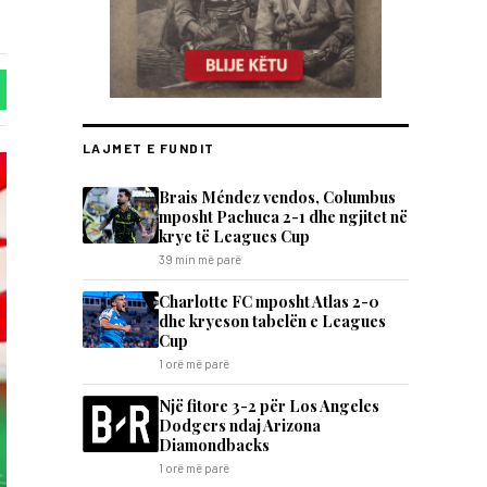
LAJMET E FUNDIT
Brais Méndez vendos, Columbus
mposht Pachuca 2-1 dhe ngjitet në
krye të Leagues Cup
39 min më parë
Charlotte FC mposht Atlas 2-0
dhe kryeson tabelën e Leagues
Cup
1 orë më parë
Një fitore 3-2 për Los Angeles
Dodgers ndaj Arizona
Diamondbacks
1 orë më parë