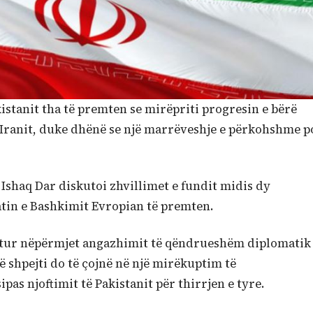
kistanit tha të premten se mirëpriti progresin e bërë
 Iranit, duke dhënë se një marrëveshje e përkohshme p
shaq Dar diskutoi zhvillimet e fundit midis dy
tin e Bashkimit Evropian të premten.
ritur nëpërmjet angazhimit të qëndrueshëm diplomatik
ë shpejti do të çojnë në një mirëkuptim të
as njoftimit të Pakistanit për thirrjen e tyre.