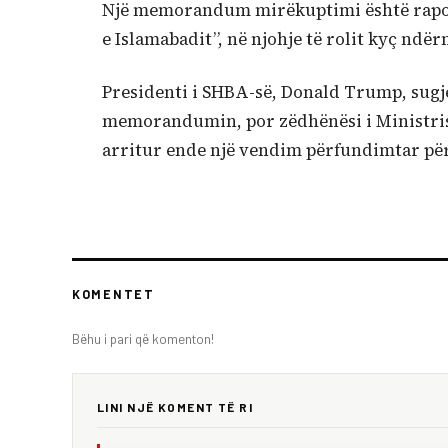
Një memorandum mirëkuptimi është raport
e Islamabadit”, në njohje të rolit kyç ndër
Presidenti i SHBA-së, Donald Trump, sugj
memorandumin, por zëdhënësi i Ministrisë 
arritur ende një vendim përfundimtar pë
KOMENTET
Bëhu i pari që komenton!
LINI NJË KOMENT TË RI