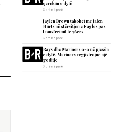
a
çerekun e dytë
3 orë më parë
Jaylen Brown takohet me Jalen
Hurts në stërvitjen e Eagles pas
transferimit te 76ers
3 orë më parë
Rays dhe Mariners 0-0 në pjesën
e dytë, Mariners regjistrojnë një
goditje
3 orë më parë