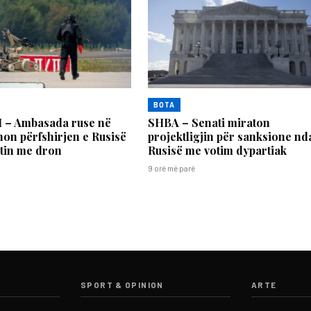
BOTA
– Ambasada ruse në
SHBA – Senati miraton
on përfshirjen e Rusisë
projektligjin për sanksione nd
tin me dron
Rusisë me votim dypartiak
9 orë më parë
SPORT & OPINION
ARTE