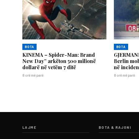
BOTA
BOTA
KINEMA – Spider-Man: Brand
GJERMANI 
New Day” arkëton 500 milionë
Berlin moh
dollarë në vetëm 7 ditë
në inciden
8 orë më parë
8 orë më parë
LAJME
BOTA & RAJONI