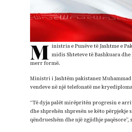
M
inistria e Punëve të Jashtme e Pa
midis Shteteve të Bashkuara dhe
merr formë.
Ministri i Jashtëm pakistanez Muhammad I
vendeve në një telefonatë me kryediploma
“Të dyja palët mirëpritën progresin e ar
dhe shprehën shpresën se këto përpjekje s
qëndrueshëm dhe një zgjidhje paqësore”, sip