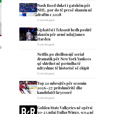
Nash Roed duket i gatshëm për
NHL, por do të presë shansin në
draftin e 2028
2 orë më parë
Gjykatësi i Teksasit hedh poshtë
akuzën për armë ndaj James
Harden
3 orë më parë
o
Netflix po zhvillon një serial
dramatik për New York Yankees
që shtrihet në periudha të
ndryshme të historisë së ekipit
3 orë më parë
Top 20 mbrojtës për sezonin
2026–27: pritshmëritë dhe
kandidatët kryesorë
3 orë më parë
Golden State Valkyries në epërsi
30-23 ndaj Dallas Wings, 9:04 në