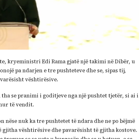
ste, kryeministri Edi Rama gjatë një takimi në Dibër, u
ojë pa ndarjen e tre pushteteve dhe se, sipas tij,
varësisht vështirësive.
ha se pranimi i goditjeve nga një pushtet tjetër, si ai i
hur të vendit.
 nëse nuk ka tre pushtetet të ndara dhe ne po bëjmë
gjitha vështirësive dhe pavarësisht të gjitha kostove.