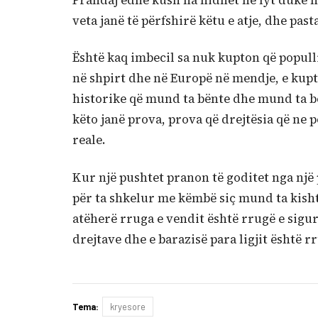
Prandaj edhe kush na hidhet në fyt duke na
veta janë të përfshirë këtu e atje, dhe past
Është kaq imbecil sa nuk kupton që popull
në shpirt dhe në Europë në mendje, e kupto
historike që mund ta bënte dhe mund ta bëj
këto janë prova, prova që drejtësia që ne 
reale.
Kur një pushtet pranon të goditet nga një p
për ta shkelur me këmbë siç mund ta kishte
atëherë rruga e vendit është rrugë e sigurt
drejtave dhe e barazisë para ligjit është rr
Tema:
kryesore