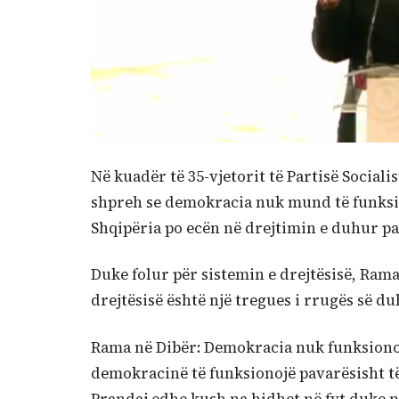
Në kuadër të 35-vjetorit të Partisë Sociali
shpreh se demokracia nuk mund të funksion
Shqipëria po ecën në drejtimin e duhur pa
Duke folur për sistemin e drejtësisë, Rama t
drejtësisë është një tregues i rrugës së du
Rama në Dibër: Demokracia nuk funksionon
demokracinë të funksionojë pavarësisht të 