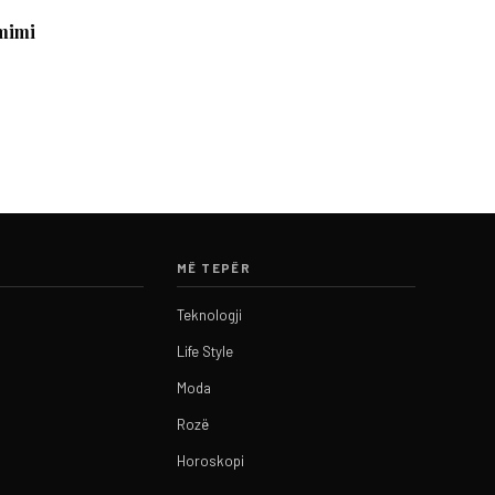
mimi
MË TEPËR
Teknologji
Life Style
Moda
Rozë
Horoskopi