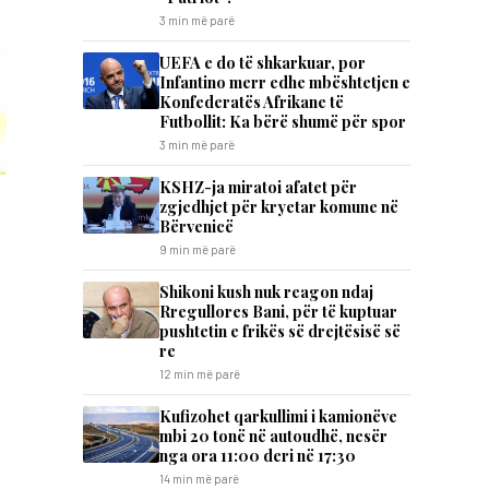
3 min më parë
UEFA e do të shkarkuar, por
Infantino merr edhe mbështetjen e
Konfederatës Afrikane të
Futbollit: Ka bërë shumë për spor
3 min më parë
KSHZ-ja miratoi afatet për
zgjedhjet për kryetar komune në
Bërvenicë
9 min më parë
Shikoni kush nuk reagon ndaj
Rregullores Bani, për të kuptuar
pushtetin e frikës së drejtësisë së
re
12 min më parë
Kufizohet qarkullimi i kamionëve
mbi 20 tonë në autoudhë, nesër
nga ora 11:00 deri në 17:30
14 min më parë