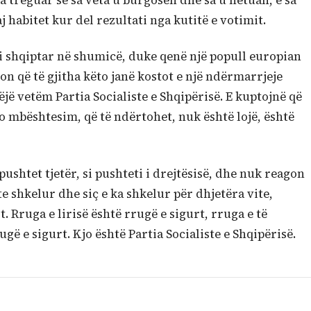
 treguar se sa veta u burgosën dhe sa u hetuan, e sa
aj habitet kur del rezultati nga kutitë e votimit.
i shqiptar në shumicë, duke qenë një popull europian
n që të gjitha këto janë kostot e një ndërmarrjeje
ë vetëm Partia Socialiste e Shqipërisë. E kuptojnë që
po mbështesim, që të ndërtohet, nuk është lojë, është
ushtet tjetër, si pushteti i drejtësisë, dhe nuk reagon
 shkelur dhe siç e ka shkelur për dhjetëra vite,
. Rruga e lirisë është rrugë e sigurt, rruga e të
ugë e sigurt. Kjo është Partia Socialiste e Shqipërisë.