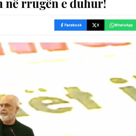
ën në rrugën e duhur!
Facebook
X
WhatsApp