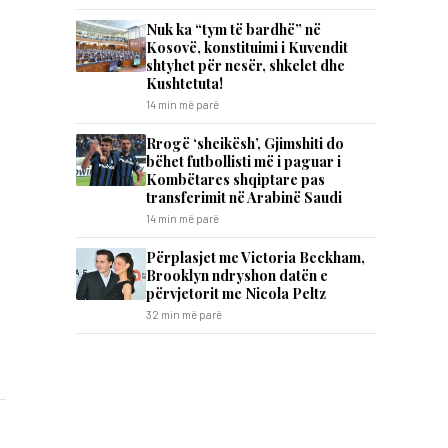
Nuk ka “tym të bardhë” në
Kosovë, konstituimi i Kuvendit
shtyhet për nesër, shkelet dhe
Kushtetuta!
14 min më parë
Rrogë ‘sheikësh’, Gjimshiti do
bëhet futbollisti më i paguar i
Kombëtares shqiptare pas
transferimit në Arabinë Saudi
14 min më parë
Përplasjet me Victoria Beckham,
Brooklyn ndryshon datën e
përvjetorit me Nicola Peltz
32 min më parë