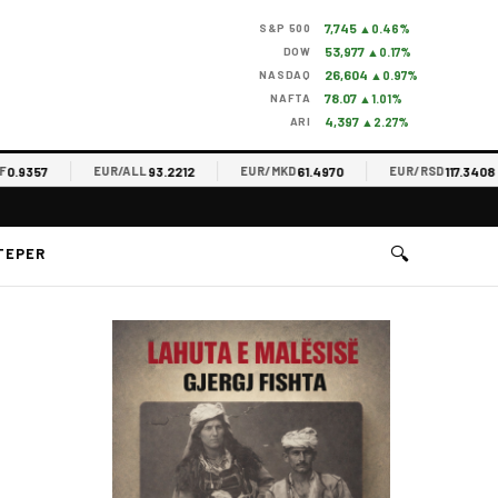
7,745
S&P 500
▲0.46%
53,977
DOW
▲0.17%
26,604
NASDAQ
▲0.97%
78.07
NAFTA
▲1.01%
4,397
ARI
▲2.27%
9357
93.2212
61.4970
117.3408
EUR/ALL
EUR/MKD
EUR/RSD
🔍
TEPER