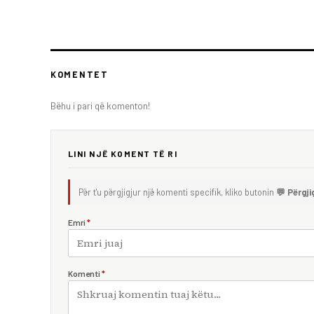
KOMENTET
Bëhu i pari që komenton!
LINI NJË KOMENT TË RI
Për t'u përgjigjur një komenti specifik, kliko butonin
💬 Përgji
Emri
*
Komenti
*