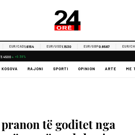
1.6154
1.1530
0.8567
0.
EUR/CAD
EUR/USD
EUR/GBP
EUR/CHF
73.4500
▲ +0.38%
KOSOVA
RAJONI
SPORTI
OPINION
ARTE
ME 
 pranon të goditet nga