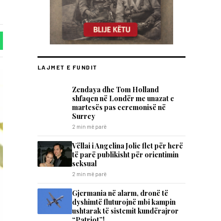
LAJMET E FUNDIT
Zendaya dhe Tom Holland
shfaqen në Londër me unazat e
martesës pas ceremonisë në
Surrey
2 min më parë
Vëllai i Angelina Jolie flet për herë
të parë publikisht për orientimin
seksual
2 min më parë
Gjermania në alarm, dronë të
dyshimtë fluturojnë mbi kampin
ushtarak të sistemit kundërajror
“Patriot”!