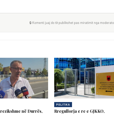
🔒 Komenti juaj do të publikohet pas miratimit nga moderator
POLITIKA
rrezikshme në Durrës,
Rregullorja e re e GJKKO,