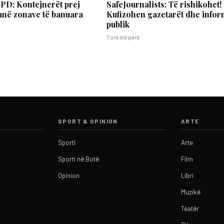
PD: Kontejnerët prej
SafeJournalists: Të rishikohet!
anë zonave të banuara
Kufizohen gazetarët dhe infor
publik
7 orë më parë
SPORT & OPINION
ARTE
Sporti
Arte
Sporti në Botë
Film
Opinion
Libri
Muzikë
Teatër