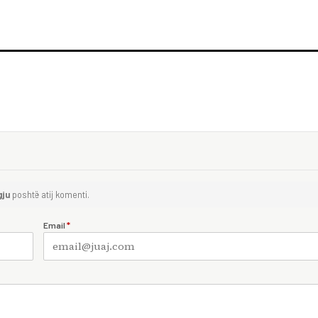
gju
poshtë atij komenti.
Email
*