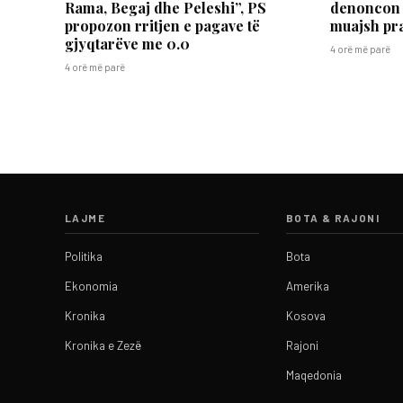
Rama, Begaj dhe Peleshi”, PS
denoncon 
propozon rritjen e pagave të
muajsh pr
gjyqtarëve me 0.0
4 orë më parë
4 orë më parë
LAJME
BOTA & RAJONI
Politika
Bota
Ekonomia
Amerika
Kronika
Kosova
Kronika e Zezë
Rajoni
Maqedonia