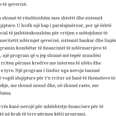
 të qeverisë.
 shumë të rëndësishëm mes shtetit dhe sistemit
iptare. U hodh një hap i paralajmëruar, por që është
cial të jashtëzakonshëm për rritjen e mëtejshme të
neritetit ndërmjet qeverisë, sistemit bankar dhe linjës
ogramin kombëtar të financimit të ndërmarrjeve të
r, një program që u jep shumë më tepër mundësi
 rriten përmes kredive me interesa të ulëta dhe
 e tyre. Një program i lindur nga nevoja tanimë
 vogël shqiptare për t’u rritur në bazë të themeleve të
kje, me shumë mund dhe, në shumë raste, me
 Rama.
rës kanë nevojë për mbështetje financiare për të
etë në krah të tyre përmes këtij programi.