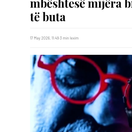
mbështesë mijëra b
të buta
17 May 2026, 11:49
·
3 min lexim