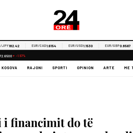
182.42
1.6154
1.1530
0.8567
EUR/CAD
EUR/USD
EUR/GBP
72.6500
▼ -1.57%
KOSOVA
RAJONI
SPORTI
OPINION
ARTE
ME 
 i financimit do të