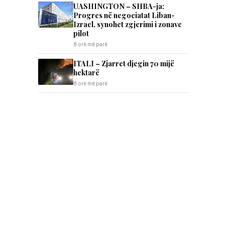
UASHINGTON – SHBA-ja:
Progres në negociatat Liban-
Izrael, synohet zgjerimi i zonave
pilot
8 orë më parë
ITALI – Zjarret djegin 70 mijë
hektarë
8 orë më parë