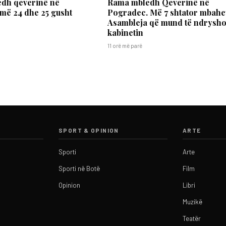
dh qeverinë në
Rama mbledh Qeverinë në
më 24 dhe 25 gusht
Pogradec. Më 7 shtator mbahe
Asambleja që mund të ndrysho
kabinetin
11 orë më parë
SPORT & OPINION
ARTE
Sporti
Arte
Sporti në Botë
Film
Opinion
Libri
Muzikë
Teatër