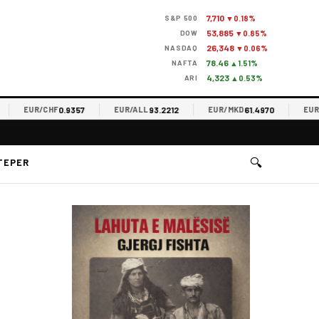
7,710
S&P 500
▼0.18%
53,885
DOW
▼0.85%
26,348
NASDAQ
▼0.06%
78.46
NAFTA
▲1.51%
4,323
ARI
▲0.53%
0.9357
93.2212
61.4970
EUR/CHF
EUR/ALL
EUR/MKD
EUR/RSD
🔍
TEPER