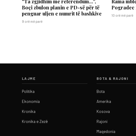
“Ta zgjidhim me referendum…”,
Rama mble
Boçi zbulon planin e PD-së për të
Pogradec 
penguar uljen e numrit të bashkive
10 orë më parë
9 orë më parë
LAJME
BOTA & RAJONI
Politika
Bota
Ekonomia
Amerika
Kronika
Kosova
Kronika e Zezë
Rajoni
Maqedonia