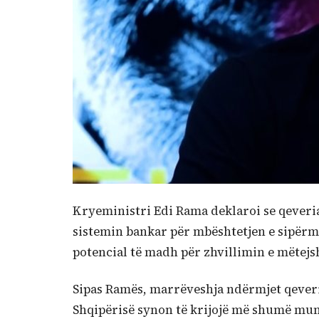
Kryeministri Edi Rama deklaroi se qeveri
sistemin bankar për mbështetjen e sipërma
potencial të madh për zhvillimin e mëtej
Sipas Ramës, marrëveshja ndërmjet qeveris
Shqipërisë synon të krijojë më shumë mun