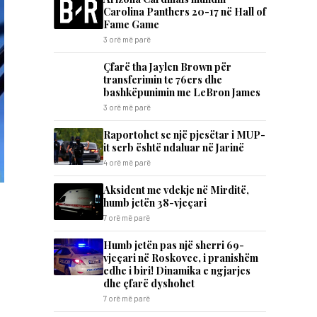
Carolina Panthers 20-17 në Hall of
Fame Game
3 orë më parë
Çfarë tha Jaylen Brown për
transferimin te 76ers dhe
bashkëpunimin me LeBron James
3 orë më parë
Raportohet se një pjesëtar i MUP-
it serb është ndaluar në Jarinë
4 orë më parë
Aksident me vdekje në Mirditë,
humb jetën 38-vjeçari
7 orë më parë
Humb jetën pas një sherri 69-
vjeçari në Roskovec, i pranishëm
edhe i biri! Dinamika e ngjarjes
dhe çfarë dyshohet
7 orë më parë