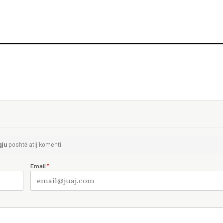
gju
poshtë atij komenti.
Email
*