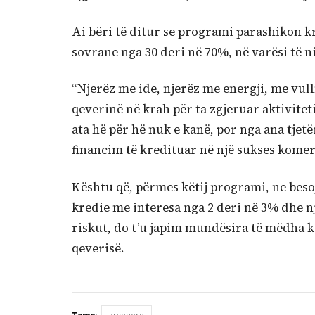
Ai bëri të ditur se programi parashikon k
sovrane nga 30 deri në 70%, në varësi të ni
“Njerëz me ide, njerëz me energji, me vull
qeverinë në krah për ta zgjeruar aktiviteti
ata hë për hë nuk e kanë, por nga ana tjetë
financim të kredituar në një sukses komer
Kështu që, përmes këtij programi, ne beso
kredie me interesa nga 2 deri në 3% dhe n
riskut, do t’u japim mundësira të mëdha k
qeverisë.