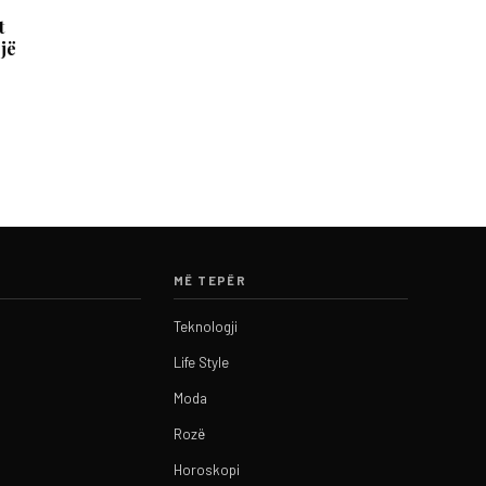
t
jë
MË TEPËR
Teknologji
Life Style
Moda
Rozë
Horoskopi