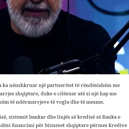
a ka nënshkruar një partneritet të rëndësishëm me
rrjes shqiptare, duke e cilësuar atë si një hap me
shëm të ndërmarrjeve të vogla dhe të mesme.
ë, sistemit bankar dhe linjës së kredisë së Banka e
dësi financimi për bizneset shqiptare përmes kredive