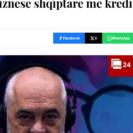
iznese shqiptare me kredi
Facebook
X
WhatsApp