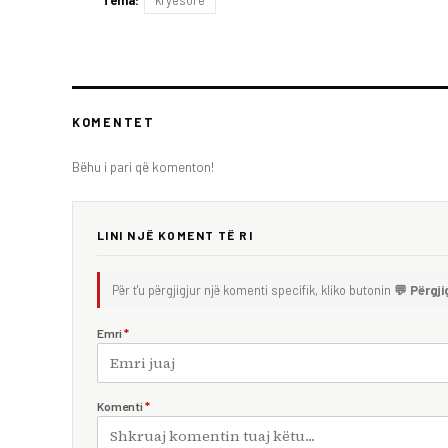
Tema:
kryesore
KOMENTET
Bëhu i pari që komenton!
LINI NJË KOMENT TË RI
Për t'u përgjigjur një komenti specifik, kliko butonin
💬 Përgji
Emri
*
Komenti
*