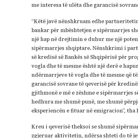
me interesa të ulëta dhe garancisë sovrane
“Këtë javë nënshkruam edhe partneritetin
bankar për mbështetjen e sipërmarrjes shq
një hap në drejtimin e duhur me një poten
sipërmarrjes shqiptare. Nënshkrimi i part
së kredisë së Bankës së Shqipërisë për pr
vogla dhe të mesme është një derë e hapu
ndërmarrjeve të vogla dhe të mesme që të
garancisë sovrane të qeverisë për kredinë
gjithmonë e më e zëshme e sipërmarrjes së
hedhura me shumë punë, me shumë përpje
eksperiencën e fituar në emigracion”, tha
Kreu i qeverisë theksoi se shumë sipërmar
zgjeruar aktivitetin, ndërsa shteti do të j