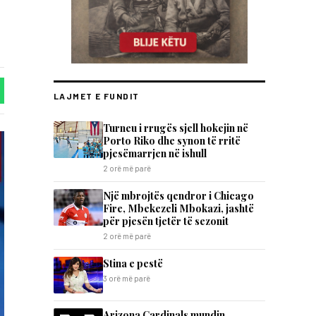
LAJMET E FUNDIT
Turneu i rrugës sjell hokejin në
Porto Riko dhe synon të rritë
pjesëmarrjen në ishull
2 orë më parë
Një mbrojtës qendror i Chicago
Fire, Mbekezeli Mbokazi, jashtë
për pjesën tjetër të sezonit
2 orë më parë
Stina e pestë
3 orë më parë
Arizona Cardinals mundin