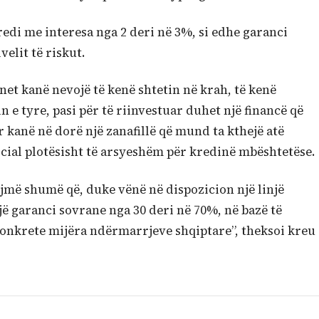
redi me interesa nga 2 deri në 3%, si edhe garanci
velit të riskut.
net kanë nevojë të kenë shtetin në krah, të kenë
n e tyre, pasi për të riinvestuar duhet një financë që
r kanë në dorë një zanafillë që mund ta kthejë atë
cial plotësisht të arsyeshëm për kredinë mbështetëse.
jmë shumë që, duke vënë në dispozicion një linjë
jë garanci sovrane nga 30 deri në 70%, në bazë të
onkrete mijëra ndërmarrjeve shqiptare”, theksoi kreu 