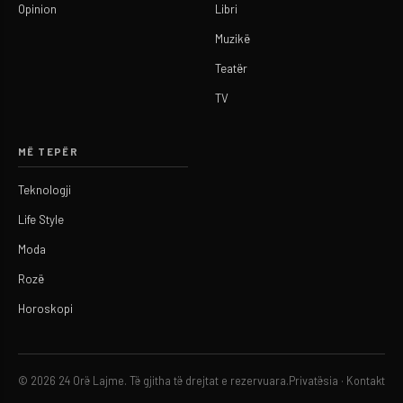
Opinion
Libri
Muzikë
Teatër
TV
MË TEPËR
Teknologji
Life Style
Moda
Rozë
Horoskopi
© 2026 24 Orë Lajme. Të gjitha të drejtat e rezervuara.
Privatësia
·
Kontakt