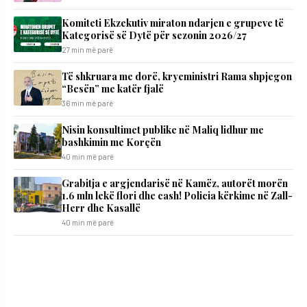
Komiteti Ekzekutiv miraton ndarjen e grupeve të
Kategorisë së Dytë për sezonin 2026/27
27 min më parë
Të shkruara me dorë, kryeministri Rama shpjegon
“Besën” me katër fjalë
36 min më parë
Nisin konsultimet publike në Maliq lidhur me
bashkimin me Korçën
40 min më parë
Grabitja e argjendarisë në Kamëz, autorët morën
1.6 mln lekë flori dhe cash! Policia kërkime në Zall-
Herr dhe Kasallë
40 min më parë