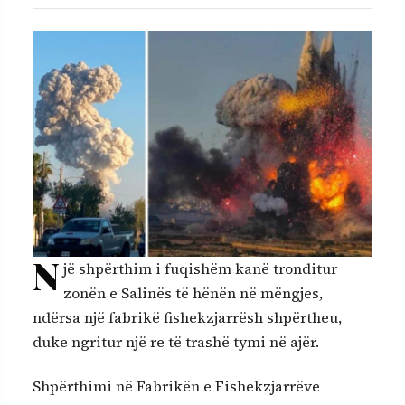
N
jë shpërthim i fuqishëm kanë tronditur
zonën e Salinës të hënën në mëngjes,
ndërsa një fabrikë fishekzjarrësh shpërtheu,
duke ngritur një re të trashë tymi në ajër.
Shpërthimi në Fabrikën e Fishekzjarrëve