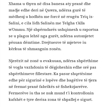
Xhama u thyen në disa banesa aty pranë dhe
madje edhe deri në Qawra, ndërsa gurë të
mëdhenj u hodhën me forcë në rrugën Triq is-
Salini, e cila lidh Salinën me Telgha t’Alla
w’Ommu. Një shpërndarës ushqimesh u raportua
se u plagos lehtë nga gurët, ndërsa automjetet
pësuan dëmtime. Drejtuesve të mjeteve iu
kërkua të shmangnin zonën.
Njerëzit në zonë u evakuuan, ndërsa shpërthime
të vogla vazhdonin të dëgjoheshin edhe orë pas
shpërthimeve fillestare. Ka pasur shqetësime
edhe për sigurinë e lopëve dhe bagëtive të tjera
në fermat pranë fabrikës së fishekzjarrëve.
Fermerëve iu tha se nuk mund t’i kontrollonin
kafshët e tyre derisa zona të shpallej e sigurt.