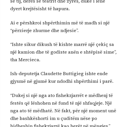
së tij, derës së teatrit dhe zyrës, duke i lënë
dyert krejtësisht të hapura.
Ai e përshkroi shpërthimin më të madh si një
“përzierje zhurme dhe ndjesie”.
“Ishte sikur dikush të kishte marrë një çekiç sa
një kamion dhe të godiste anën e shtëpisë sime”,
tha Mercieca.
Ish-deputetja Claudette Buttigieg ishte ende
gjysmë në gjumë kur ndodhi shpërthimi i parë.
“Dukej si një nga ato fishekzjarrët e mëdhenj të
festës që lëshohen në fund të një shfaqjeje. Një
nga ato të mëdhatë. Në fakt, për një moment unë
dhe bashkëshorti im u çuditëm nëse po
hidheshin fishekzjarrë kaq herët në mëngjes,”