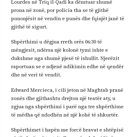
Lourdes në Triq il-Qadi ka dëmtuar shumë
prona në zonë, por policia tha se të gjithë
punonjësit në vendin e punës dhe fqinjët janë të
gjithë të sigurt.
Shpërthimi u dëgjua rreth orës 06:30 të
mëngjesit, ndërsa një kolonë tymi ishte e
dukshme nga shumë pjesë të ishullit. Njerëzit
raportuan se e ndjenë ndikimin edhe në qendër
dhe në veri të vendit.
Edward Mercieca, i cili jeton në Magħtab pranë
zonës dhe gjithashtu drejton një teatër aty, u
zgjua nga shpërthimi i parë nga tre shpërthime
të mëdha që ndodhën në një kohë të shkurtër.
Shpërthimet i hapën me forcë bravat e shtëpisë