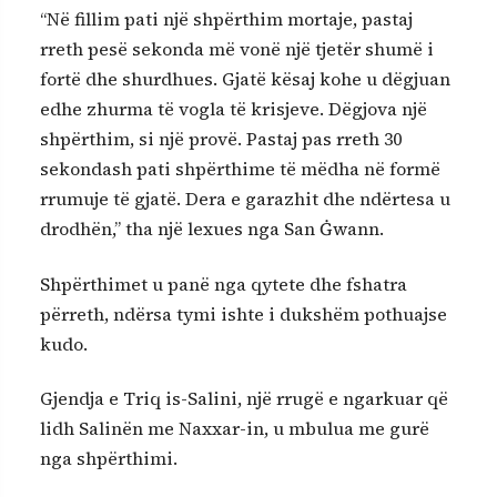
“Në fillim pati një shpërthim mortaje, pastaj
rreth pesë sekonda më vonë një tjetër shumë i
fortë dhe shurdhues. Gjatë kësaj kohe u dëgjuan
edhe zhurma të vogla të krisjeve. Dëgjova një
shpërthim, si një provë. Pastaj pas rreth 30
sekondash pati shpërthime të mëdha në formë
rrumuje të gjatë. Dera e garazhit dhe ndërtesa u
drodhën,” tha një lexues nga San Ġwann.
Shpërthimet u panë nga qytete dhe fshatra
përreth, ndërsa tymi ishte i dukshëm pothuajse
kudo.
Gjendja e Triq is-Salini, një rrugë e ngarkuar që
lidh Salinën me Naxxar-in, u mbulua me gurë
nga shpërthimi.