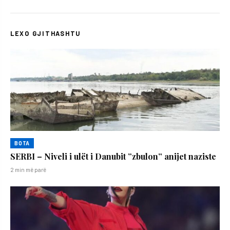
LEXO GJITHASHTU
BOTA
SERBI – Niveli i ulët i Danubit ”zbulon” anijet naziste
2 min më parë