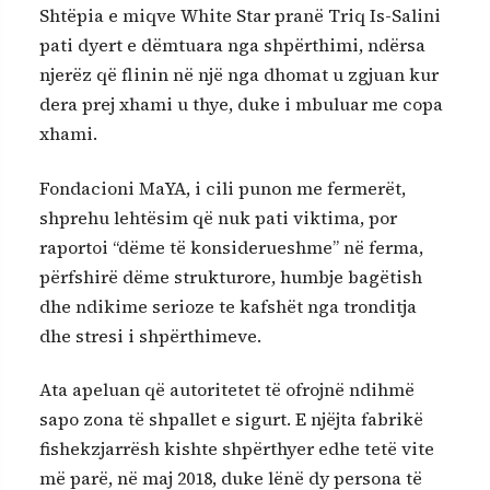
Shtëpia e miqve White Star pranë Triq Is-Salini
pati dyert e dëmtuara nga shpërthimi, ndërsa
njerëz që flinin në një nga dhomat u zgjuan kur
dera prej xhami u thye, duke i mbuluar me copa
xhami.
Fondacioni MaYA, i cili punon me fermerët,
shprehu lehtësim që nuk pati viktima, por
raportoi “dëme të konsiderueshme” në ferma,
përfshirë dëme strukturore, humbje bagëtish
dhe ndikime serioze te kafshët nga tronditja
dhe stresi i shpërthimeve.
Ata apeluan që autoritetet të ofrojnë ndihmë
sapo zona të shpallet e sigurt. E njëjta fabrikë
fishekzjarrësh kishte shpërthyer edhe tetë vite
më parë, në maj 2018, duke lënë dy persona të