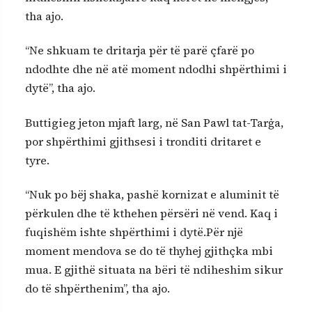
tha ajo.
“Ne shkuam te dritarja për të parë çfarë po
ndodhte dhe në atë moment ndodhi shpërthimi i
dytë”, tha ajo.
Buttigieg jeton mjaft larg, në San Pawl tat-Tarġa,
por shpërthimi gjithsesi i tronditi dritaret e
tyre.
“Nuk po bëj shaka, pashë kornizat e aluminit të
përkulen dhe të kthehen përsëri në vend. Kaq i
fuqishëm ishte shpërthimi i dytë.Për një
moment mendova se do të thyhej gjithçka mbi
mua. E gjithë situata na bëri të ndiheshim sikur
do të shpërthenim”, tha ajo.