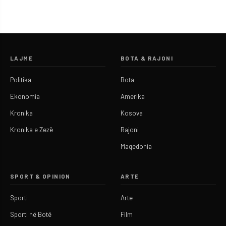
LAJME
BOTA & RAJONI
Politika
Bota
Ekonomia
Amerika
Kronika
Kosova
Kronika e Zezë
Rajoni
Maqedonia
SPORT & OPINION
ARTE
Sporti
Arte
Sporti në Botë
Film