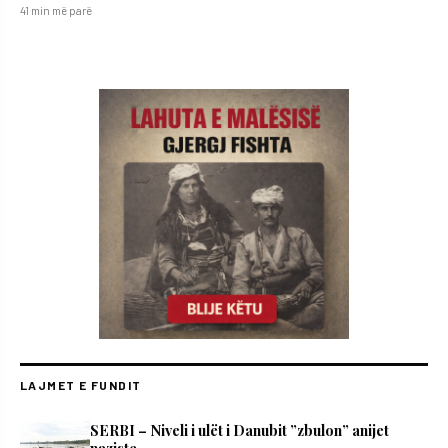
41 min më parë
LAJMET E FUNDIT
SERBI – Niveli i ulët i Danubit ”zbulon” anijet
naziste