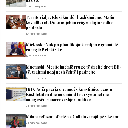
2 min më parë
Territorialja, Klosi kundër bashkimit me Matin,
këshilltarët: Do të ndjekim rrugën ligjore dhe
protestat
12 min më parë
Mickoski: Nuk po planifikojmë rritjen e çmimit të
energjisë elektrike
17 min më parë
Mucunski: Meritojmë një rrugë të drejtë drejt BE-
së, trajtimi ndaj nesh është i padrejtë
17 min më parë
IKD: Ndërprerja e seancës konstituive cenon
Kushtetutën dhe nuk mund të arsyetohet me
mungesën e marrëveshjes politike
21 min më parë
Milani refuzon ofertën e Gallatasarajit për Leaon
21 min më parë