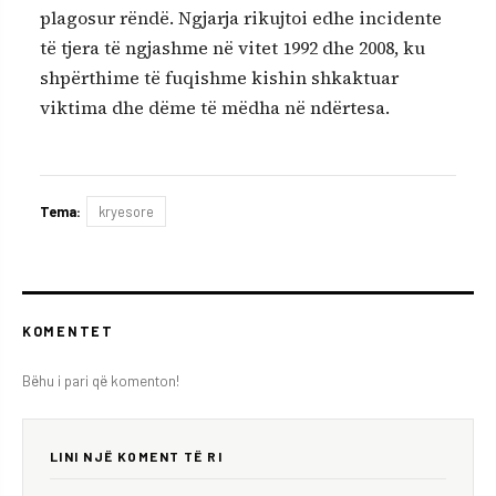
plagosur rëndë. Ngjarja rikujtoi edhe incidente
të tjera të ngjashme në vitet 1992 dhe 2008, ku
shpërthime të fuqishme kishin shkaktuar
viktima dhe dëme të mëdha në ndërtesa.
Tema:
kryesore
KOMENTET
Bëhu i pari që komenton!
LINI NJË KOMENT TË RI