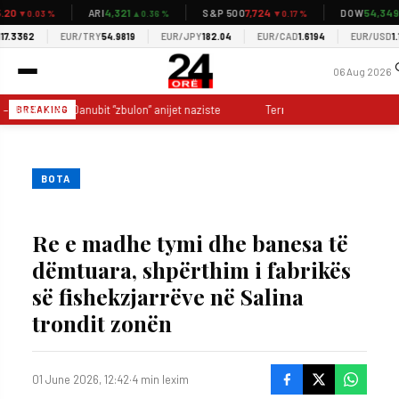
0
4,321
7,724
54,349
ARI
S&P 500
DOW
▼0.03 %
▲0.36 %
▼0.17 %
▲0
3362
EUR/TRY
54.9819
EUR/JPY
182.04
EUR/CAD
1.6194
EUR/USD
1.155
06 Aug 2026
 Niveli i ulët i Danubit ”zbulon” anijet naziste
Territorialja, Klosi kundër 
BREAKING
BOTA
Re e madhe tymi dhe banesa të
dëmtuara, shpërthim i fabrikës
së fishekzjarrëve në Salina
trondit zonën
01 June 2026, 12:42
·
4 min lexim