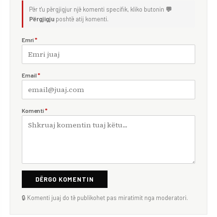
Për t'u përgjigjur një komenti specifik, kliko butonin
💬
Përgjigju
poshtë atij komenti.
Emri
*
Email
*
Komenti
*
DËRGO KOMENTIN
🔒 Komenti juaj do të publikohet pas miratimit nga moderatori.