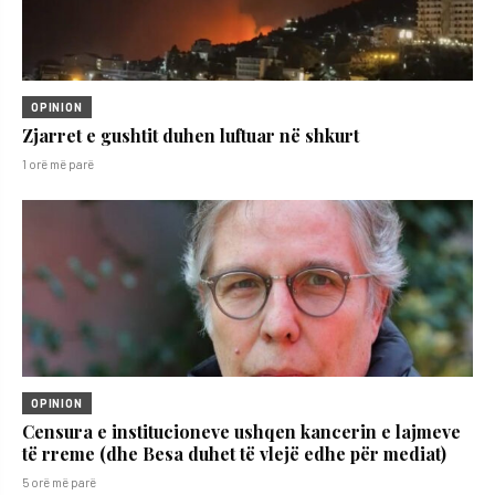
OPINION
Zjarret e gushtit duhen luftuar në shkurt
1 orë më parë
OPINION
Censura e institucioneve ushqen kancerin e lajmeve
të rreme (dhe Besa duhet të vlejë edhe për mediat)
5 orë më parë