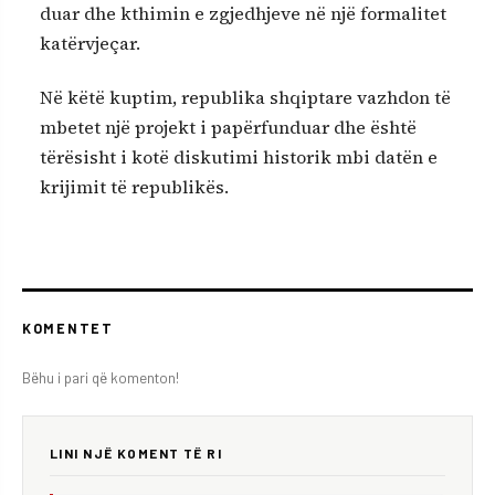
duar dhe kthimin e zgjedhjeve në një formalitet
katërvjeçar.
Në këtë kuptim, republika shqiptare vazhdon të
mbetet një projekt i papërfunduar dhe është
tërësisht i kotë diskutimi historik mbi datën e
krijimit të republikës.
KOMENTET
Bëhu i pari që komenton!
LINI NJË KOMENT TË RI