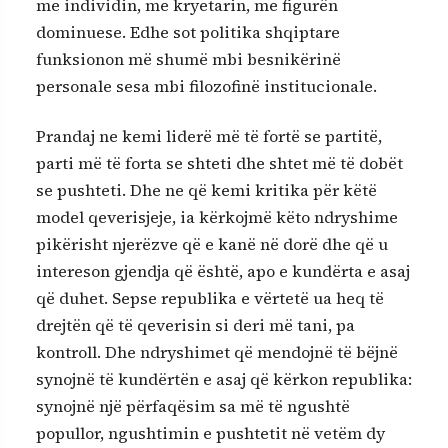
me individin, me kryetarin, me figurën
dominuese. Edhe sot politika shqiptare
funksionon më shumë mbi besnikërinë
personale sesa mbi filozofinë institucionale.
Prandaj ne kemi liderë më të fortë se partitë,
parti më të forta se shteti dhe shtet më të dobët
se pushteti. Dhe ne që kemi kritika për këtë
model qeverisjeje, ia kërkojmë këto ndryshime
pikërisht njerëzve që e kanë në dorë dhe që u
intereson gjendja që është, apo e kundërta e asaj
që duhet. Sepse republika e vërtetë ua heq të
drejtën që të qeverisin si deri më tani, pa
kontroll. Dhe ndryshimet që mendojnë të bëjnë
synojnë të kundërtën e asaj që kërkon republika:
synojnë një përfaqësim sa më të ngushtë
popullor, ngushtimin e pushtetit në vetëm dy