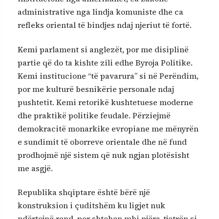
administrative nga lindja komuniste dhe ca
refleks oriental të bindjes ndaj njeriut të fortë.
Kemi parlament si anglezët, por me disiplinë
partie që do ta kishte zili edhe Byroja Politike.
Kemi institucione “të pavarura” si në Perëndim,
por me kulturë besnikërie personale ndaj
pushtetit. Kemi retorikë kushtetuese moderne
dhe praktikë politike feudale. Përziejmë
demokracitë monarkike evropiane me mënyrën
e sundimit të oborreve orientale dhe në fund
prodhojmë një sistem që nuk ngjan plotësisht
me asgjë.
Republika shqiptare është bërë një
konstruksion i çuditshëm ku ligjet nuk
ndërtojnë rend, por shtohen mbi njëra-tjetrën si