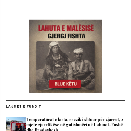
LAJMET E FUNDIT
Temperaturat e larta, rrezik i shtuar për zjarret, 2
mjete zjarrfikëse në gatishmëri në Labinot-Fushë
dhe Bradashesh