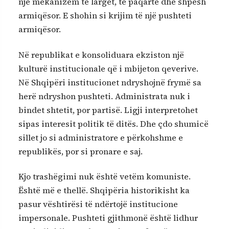
një mekanizëm të largët, të paqartë dhe shpesh
armiqësor. E shohin si krijim të një pushteti
armiqësor.
Në republikat e konsoliduara ekziston një
kulturë institucionale që i mbijeton qeverive.
Në Shqipëri institucionet ndryshojnë frymë sa
herë ndryshon pushteti. Administrata nuk i
bindet shtetit, por partisë. Ligji interpretohet
sipas interesit politik të ditës. Dhe çdo shumicë
sillet jo si administratore e përkohshme e
republikës, por si pronare e saj.
Kjo trashëgimi nuk është vetëm komuniste.
Është më e thellë. Shqipëria historikisht ka
pasur vështirësi të ndërtojë institucione
impersonale. Pushteti gjithmonë është lidhur