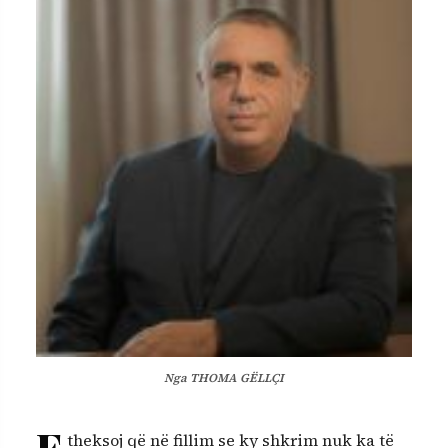
Nga THOMA GËLLÇI
E
theksoj që në fillim se ky shkrim nuk ka të