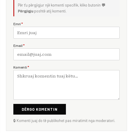
Për t'u përgjigjur një komenti specifik, kliko butonin
💬
Përgjigju
poshtë atij komenti.
Emri
*
Email
*
Komenti
*
DËRGO KOMENTIN
🔒 Komenti juaj do të publikohet pas miratimit nga moderatori.