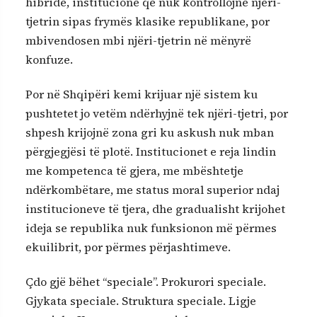
hibride, institucione që nuk kontrollojnë njëri-
tjetrin sipas frymës klasike republikane, por
mbivendosen mbi njëri-tjetrin në mënyrë
konfuze.
Por në Shqipëri kemi krijuar një sistem ku
pushtetet jo vetëm ndërhyjnë tek njëri-tjetri, por
shpesh krijojnë zona gri ku askush nuk mban
përgjegjësi të plotë. Institucionet e reja lindin
me kompetenca të gjera, me mbështetje
ndërkombëtare, me status moral superior ndaj
institucioneve të tjera, dhe gradualisht krijohet
ideja se republika nuk funksionon më përmes
ekuilibrit, por përmes përjashtimeve.
Çdo gjë bëhet “speciale”. Prokurori speciale.
Gjykata speciale. Struktura speciale. Ligje