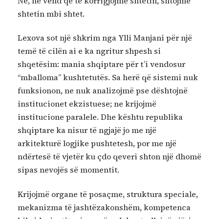
Ne, në vend që të korrigjojmë shtetin, shtojmë
shtetin mbi shtet.
Lexova sot një shkrim nga Ylli Manjani për një
temë të cilën ai e ka ngritur shpesh si
shqetësim: mania shqiptare për t’i vendosur
“mballoma” kushtetutës. Sa herë që sistemi nuk
funksionon, ne nuk analizojmë pse dështojnë
institucionet ekzistuese; ne krijojmë
institucione paralele. Dhe kështu republika
shqiptare ka nisur të ngjajë jo me një
arkitekturë logjike pushtetesh, por me një
ndërtesë të vjetër ku çdo qeveri shton një dhomë
sipas nevojës së momentit.
Krijojmë organe të posaçme, struktura speciale,
mekanizma të jashtëzakonshëm, kompetenca