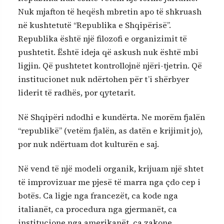
Nuk mjafton të heqësh mbretin apo të shkruash
në kushtetutë “Republika e Shqipërisë”.
Republika është një filozofi e organizimit të
pushtetit. Është ideja që askush nuk është mbi
ligjin. Që pushtetet kontrollojnë njëri-tjetrin. Që
institucionet nuk ndërtohen për t’i shërbyer
liderit të radhës, por qytetarit.
Në Shqipëri ndodhi e kundërta. Ne morëm fjalën
“republikë” (vetëm fjalën, as datën e krijimit jo),
por nuk ndërtuam dot kulturën e saj.
Në vend të një modeli organik, krijuam një shtet
të improvizuar me pjesë të marra nga çdo cep i
botës. Ca ligje nga francezët, ca kode nga
italianët, ca procedura nga gjermanët, ca
institucione nga amerikanët, ca zakone