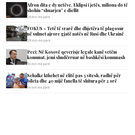
Afron dita e dy netëve. Eklipsi i jetës, miliona do të
shohin “shuarjen” e diellit
26 min më parë
FOKUS – Tetë të vrarë dhe dhjetëra të plagosur
në sulmet ajrore gjatë natës në Rusi dhe Ukrainë
28 min më parë
Peci: Në Kosovë qeverisje legale kanë vetëm
komunat, jemi shndërruar në bashkësi komunash
34 min më parë
Schalke kthehet në elitë pas 3 vitesh, radhë për
bileta dhe 40 mijë fanella të shitura për 2 orë
54 min më parë