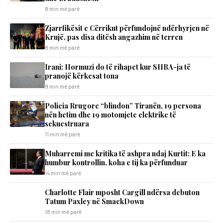
8 min më parë
Zjarrfikësit e Cërrikut përfundojnë ndërhyrjen në
Krujë, pas disa ditësh angazhim në terren
8 min më parë
Irani: Hormuzi do të rihapet kur SHBA-ja të
pranojë kërkesat tona
9 min më parë
Policia Rrugore “blindon” Tiranën, 19 persona
nën hetim dhe 19 motomjete elektrike të
sekuestruara
11 min më parë
Muharremi me kritika të ashpra ndaj Kurtit: E ka
humbur kontrollin, koha e tij ka përfunduar
14 min më parë
Charlotte Flair mposht Cargill ndërsa debuton
Tatum Paxley në SmackDown
18 min më parë