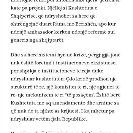
kate pa projekt. Njëlloj si Kushtetuta e
Shqipërisë, që ndryshohet sa herë që
shtrëngojnë duart Rama me Berishën, apo kur
ndonjë ambasador kërkon ndonjë reformë sui
generis nga shqiptarët.
Dhe sa herë sistemi hyn në krizë, përgjigjja jonë
nuk është forcimi i institucioneve ekzistuese,
por shpikja e institucioneve të reja duke
ndryshuar kushtetutën. Çdo krizë prodhon një
strukturë të re, një komision të ri, një agjenci të
re, një mekanizëm të ri “të posaçëm”. Është bërë
Kushtetuta me aq amendamente dhe arnime sa
që nuk do ta njihte as krijuesi. I ka mbetur pa
ndryshuar vetëm fjala Republikë.