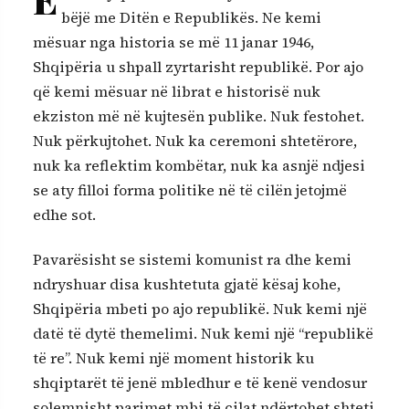
bëjë me Ditën e Republikës. Ne kemi
mësuar nga historia se më 11 janar 1946,
Shqipëria u shpall zyrtarisht republikë. Por ajo
që kemi mësuar në librat e historisë nuk
ekziston më në kujtesën publike. Nuk festohet.
Nuk përkujtohet. Nuk ka ceremoni shtetërore,
nuk ka reflektim kombëtar, nuk ka asnjë ndjesi
se aty filloi forma politike në të cilën jetojmë
edhe sot.
Pavarësisht se sistemi komunist ra dhe kemi
ndryshuar disa kushtetuta gjatë kësaj kohe,
Shqipëria mbeti po ajo republikë. Nuk kemi një
datë të dytë themelimi. Nuk kemi një “republikë
të re”. Nuk kemi një moment historik ku
shqiptarët të jenë mbledhur e të kenë vendosur
solemnisht parimet mbi të cilat ndërtohet shteti