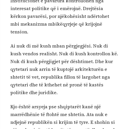
Institucionet e pavarura kontrollohen nga
interesat politike që i emërojnë. Drejtësia
kërkon pavarësi, por njëkohësisht ndërtohet
mbi mekanizma mbikëqyrjeje që krijojnë
tension.
Ai nuk di më kush mban përgjegjësi. Nuk di
kush vendos realisht. Nuk di kush kontrollon kë.
Nuk di kush përgjigjet për dështimet. Dhe kur
qytetari nuk arrin të kuptojë arkitekturën e
shtetit të vet, republika fillon të largohet nga
qytetari dhe të kthehet në pronë të kastës
politike dhe juridike.
Kjo është arsyeja pse shqiptarët kanë një
marrëdhënie të ftohtë me shtetin. Ata nuk e
ndjejnë republikën si krijim të tyre. E shohin si