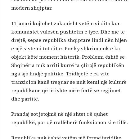
modern shqiptar.
11 janari kujtohet zakonisht vetëm si dita kur
komunistët vulosën pushtetin e tyre. Dhe me të
drejtë, sepse republika shqiptare lindi nën hijen
e një sistemi totalitar. Por ky shkrim nuk e ka
objekt këtë moment historik. Problemi është se
Shqipëria nuk arriti kurrë ta çlirojë republikën
nga ajo lindje politike. Tridhjetë e ca vite
tranzicion kanë treguar se nuk kemi një kulturë
republikane që të ishte më e fortë se regjimet
dhe partitë.
Prandaj sot jetojmë në një shtet që quhet
republikë, por që rrallëherë funksionon si e tillë.
Republika nuk është vetëm një formë juridike.