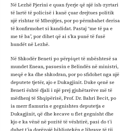
Në Lezhë Pjerini e quan fyerje që një ish-zyrtari
të lartë të policisë i kanë çuar drejtues politik
një rishtar të Mbrojtjes, por po përmbahet derisa
të konfirmohet si kandidat. Pastaj “me të pa e
me të ba”, por dihet që ai s’ka punë të fusë
hundët në Lezhë.
Në Shkodër Beneti po përpiqet të mbështesë sa
mundet Enean, pasuesin e Belindës në ministri,
meqë e ka dhe shkodran, por po sfidohet nga një
deputete tjetër, ajo e Dukagjinit. Duke qenë se
Beneti është djali i një prej gjuhëtarëve më të
mëdhenj të Shqipërisë, Prof. Dr. Bahri Becit, po
ia merr flamurin e gegnishtes deputetja e
Dukagjinit, që dhe kecave u flet gegnisht dhe
kjo e ka vënë në pozitë të vështirë, pasi do t’i
duhet t’ia dorëzojë bibliotekën e librave të tij