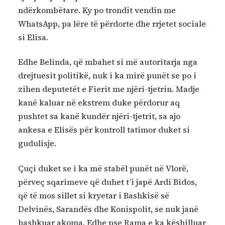
ndërkombëtare. Ky po trondit vendin me
WhatsApp, pa lëre të përdorte dhe rrjetet sociale
si Elisa.
Edhe Belinda, që mbahet si më autoritarja nga
drejtuesit politikë, nuk i ka mirë punët se po i
zihen deputetët e Fierit me njëri-tjetrin. Madje
kanë kaluar në ekstrem duke përdorur aq
pushtet sa kanë kundër njëri-tjetrit, sa ajo
ankesa e Elisës për kontroll tatimor duket si
gudulisje.
Çuçi duket se i ka më stabël punët në Vlorë,
përveç sqarimeve që duhet t’i japë Ardi Bidos,
që të mos sillet si kryetar i Bashkisë së
Delvinës, Sarandës dhe Konispolit, se nuk janë
bashkuar akoma. Edhe pse Rama e ka këshilluar