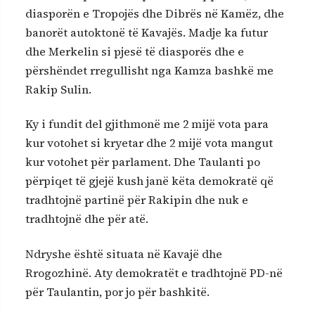
diasporën e Tropojës dhe Dibrës në Kamëz, dhe
banorët autoktonë të Kavajës. Madje ka futur
dhe Merkelin si pjesë të diasporës dhe e
përshëndet rregullisht nga Kamza bashkë me
Rakip Sulin.
Ky i fundit del gjithmonë me 2 mijë vota para
kur votohet si kryetar dhe 2 mijë vota mangut
kur votohet për parlament. Dhe Taulanti po
përpiqet të gjejë kush janë këta demokratë që
tradhtojnë partinë për Rakipin dhe nuk e
tradhtojnë dhe për atë.
Ndryshe është situata në Kavajë dhe
Rrogozhinë. Aty demokratët e tradhtojnë PD-në
për Taulantin, por jo për bashkitë.