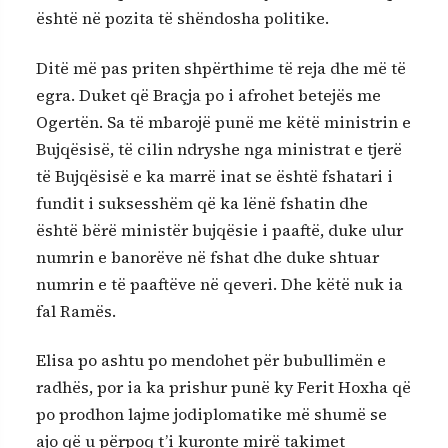
është në pozita të shëndosha politike.
Ditë më pas priten shpërthime të reja dhe më të
egra. Duket që Braçja po i afrohet betejës me
Ogertën. Sa të mbarojë punë me këtë ministrin e
Bujqësisë, të cilin ndryshe nga ministrat e tjerë
të Bujqësisë e ka marrë inat se është fshatari i
fundit i suksesshëm që ka lënë fshatin dhe
është bërë ministër bujqësie i paaftë, duke ulur
numrin e banorëve në fshat dhe duke shtuar
numrin e të paaftëve në qeveri. Dhe këtë nuk ia
fal Ramës.
Elisa po ashtu po mendohet për bubullimën e
radhës, por ia ka prishur punë ky Ferit Hoxha që
po prodhon lajme jodiplomatike më shumë se
ajo që u përpoq t’i kuronte mirë takimet