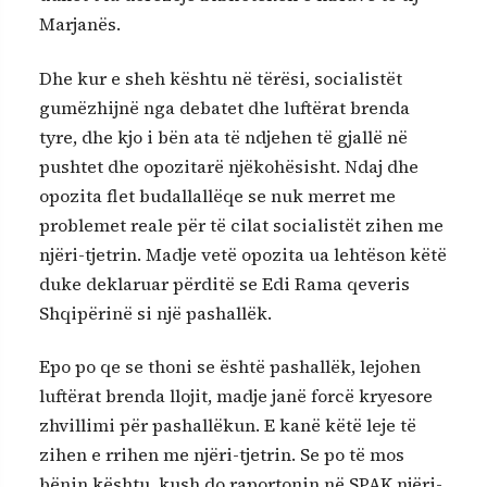
Marjanës.
Dhe kur e sheh kështu në tërësi, socialistët
gumëzhijnë nga debatet dhe luftërat brenda
tyre, dhe kjo i bën ata të ndjehen të gjallë në
pushtet dhe opozitarë njëkohësisht. Ndaj dhe
opozita flet budallallëqe se nuk merret me
problemet reale për të cilat socialistët zihen me
njëri-tjetrin. Madje vetë opozita ua lehtëson këtë
duke deklaruar përditë se Edi Rama qeveris
Shqipërinë si një pashallëk.
Epo po qe se thoni se është pashallëk, lejohen
luftërat brenda llojit, madje janë forcë kryesore
zhvillimi për pashallëkun. E kanë këtë leje të
zihen e rrihen me njëri-tjetrin. Se po të mos
bënin kështu, kush do raportonin në SPAK njëri-