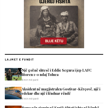
LAJMET E FUNDIT
Një gol në shtesë i Eddie Segura i jep LAFC
fitoren 1-0 ndaj Toluca
6 min më parë
Aksident në magjistralen Gostivar-Kërçovë, një i
vdekur dhe një i lënduar rëndë
8 min më parë
Rama për zjarrin në Krujë: Shteti ishte në këmbë,