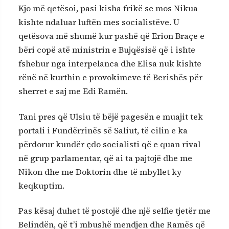
Kjo më qetësoi, pasi kisha frikë se mos Nikua
kishte ndaluar luftën mes socialistëve. U
qetësova më shumë kur pashë që Erion Braçe e
bëri copë atë ministrin e Bujqësisë që i ishte
fshehur nga interpelanca dhe Elisa nuk kishte
rënë në kurthin e provokimeve të Berishës për
sherret e saj me Edi Ramën.
Tani pres që Ulsiu të bëjë pagesën e muajit tek
portali i Fundërrinës së Saliut, të cilin e ka
përdorur kundër çdo socialisti që e quan rival
në grup parlamentar, që ai ta pajtojë dhe me
Nikon dhe me Doktorin dhe të mbyllet ky
keqkuptim.
Pas kësaj duhet të postojë dhe një selfie tjetër me
Belindën, që t’i mbushë mendjen dhe Ramës që