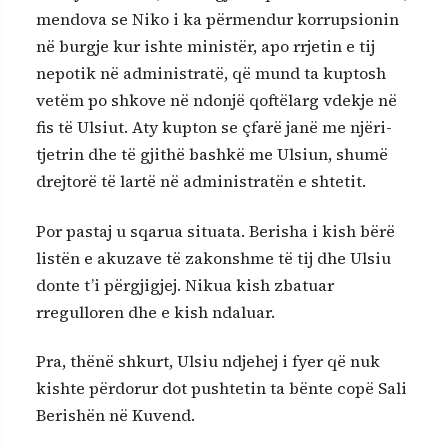
mendova se Niko i ka përmendur korrupsionin
në burgje kur ishte ministër, apo rrjetin e tij
nepotik në administratë, që mund ta kuptosh
vetëm po shkove në ndonjë qoftëlarg vdekje në
fis të Ulsiut. Aty kupton se çfarë janë me njëri-
tjetrin dhe të gjithë bashkë me Ulsiun, shumë
drejtorë të lartë në administratën e shtetit.
Por pastaj u sqarua situata. Berisha i kish bërë
listën e akuzave të zakonshme të tij dhe Ulsiu
donte t’i përgjigjej. Nikua kish zbatuar
rregulloren dhe e kish ndaluar.
Pra, thënë shkurt, Ulsiu ndjehej i fyer që nuk
kishte përdorur dot pushtetin ta bënte copë Sali
Berishën në Kuvend.