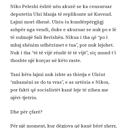
Niko Peleshi është nën akuzë se ka censuruar
deputetin Ulsi Manja të replikonte në Kuvend.
Lajmi mori dhenë. Ulsiu iu kundërpërgjigj
ashpër nga vendi, duke e akuzuar se nuk po e lë
të sulmojë Sali Berishën. Nikua i tha që “po i
mbaj shënim udhëzimet e tua”, por nuk lejohet.
Nuk i tha “të të vijë rëndë të të vijë”, siç mund t’i
thoshte një korçar në këto raste.
Tani këtu lajmi nuk ishte as thirrja e Ulsiut
“mbamëni se do ta vras”, e as urtësia e Nikos,
por fakti që socialistët kanë leje të zihen me
njëri-tjetrin.
Dhe për çfarë?
Për një moment, kur dëgjova që kanë bërë sherr,