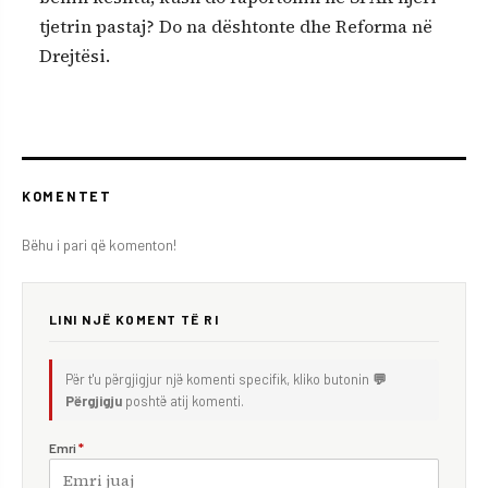
tjetrin pastaj? Do na dështonte dhe Reforma në
Drejtësi.
KOMENTET
Bëhu i pari që komenton!
LINI NJË KOMENT TË RI
Për t'u përgjigjur një komenti specifik, kliko butonin
💬
Përgjigju
poshtë atij komenti.
Emri
*