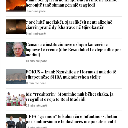
heronjtë tanë shmangën një tragjedi
8 min më parë
7 orë luftë me flakët, zjarrfikësit neutralizojnë
zjarrin pranë dy fshatrave në Gjirokastër
9 min më parë
Censura e institucioneve ushqen kancerin e
lajmeve të rreme (dhe Besa duhet të vlejë edhe për
mediat)
10 min më parë
FOKUS – Irani: Ngushtica e Hormuzit nuk do të
rihapet nëse SHBA nuk ndryshon sjellje
11 min më parë
Me “rreshterin” Mourinho nuk bëhet shaka, ja
rregullat e reja te Real Madridi
21 min më parë
UEFA “gërmon” të kaluarën e Infantino-s, hetim
për rimbursimin e të dashurës me paratë e entit
21 min më parë