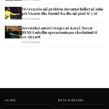
Di Gregorio një problem, Juventusi hidhet në sulm
për Vicario dhe Suzuki! Ka dhe një pistë të 3-të
21 min më parë
Arrestohet autori i vrasjes në Korçë, forcat
RENEA mbyllin operacionin pas ekzekutimit të
20-vjeçarit
25 min më parë
LAJME
BOTA & RAJONI