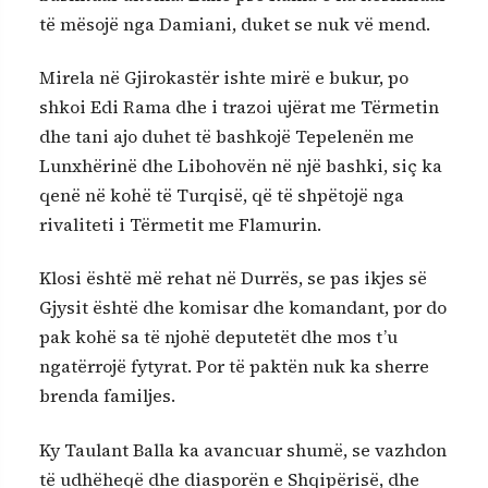
të mësojë nga Damiani, duket se nuk vë mend.
Mirela në Gjirokastër ishte mirë e bukur, po
shkoi Edi Rama dhe i trazoi ujërat me Tërmetin
dhe tani ajo duhet të bashkojë Tepelenën me
Lunxhërinë dhe Libohovën në një bashki, siç ka
qenë në kohë të Turqisë, që të shpëtojë nga
rivaliteti i Tërmetit me Flamurin.
Klosi është më rehat në Durrës, se pas ikjes së
Gjysit është dhe komisar dhe komandant, por do
pak kohë sa të njohë deputetët dhe mos t’u
ngatërrojë fytyrat. Por të paktën nuk ka sherre
brenda familjes.
Ky Taulant Balla ka avancuar shumë, se vazhdon
të udhëheqë dhe diasporën e Shqipërisë, dhe