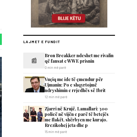
LAJMET E FUNDIT
Bron Breakker ndeshet me rivalin
📰
që fansat e WWE prisnin
0 min më parë
​Vuçiq me ide të çmendur për
Ujmanin: Po e shqyrtojmë
ndryshimin e rrjedhës së Ibrit
12 min më parë
Zjarri në Krujë, Lamallari: 300
policë në vijën e parë të betejës
me flakët, shërbyen me kurajo.
Rrezikohej jeta dhe p
15 min më parë