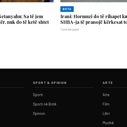
BOTA
etanyahu: Sa të jem
Irani: Hormuzi do të rihapet k
ër, nuk do të ketë shtet
SHBA-ja të pranojë kërkesat t
1 orë më parë
SPORT & OPINION
ARTE
Sporti
Arte
Sporti në Botë
Film
Opinion
Libri
Muzikë