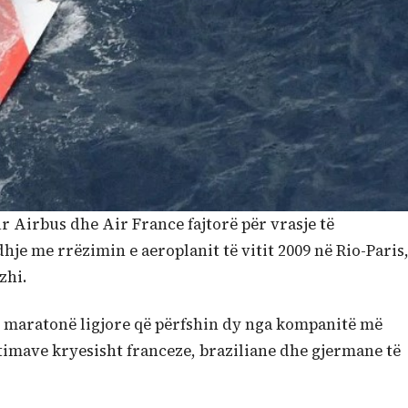
lur Airbus dhe Air France fajtorë për vrasje të
je me rrëzimin e aeroplanit të vitit 2009 në Rio-Paris
zhi.
 maratonë ligjore që përfshin dy nga kompanitë më
timave kryesisht franceze, braziliane dhe gjermane të