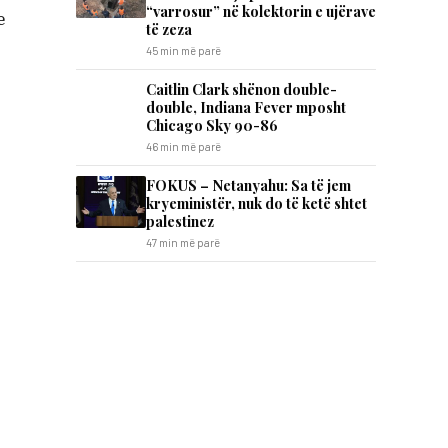
“varrosur” në kolektorin e ujërave
e
të zeza
45 min më parë
Caitlin Clark shënon double-
double, Indiana Fever mposht
Chicago Sky 90-86
46 min më parë
FOKUS – Netanyahu: Sa të jem
kryeministër, nuk do të ketë shtet
palestinez
47 min më parë