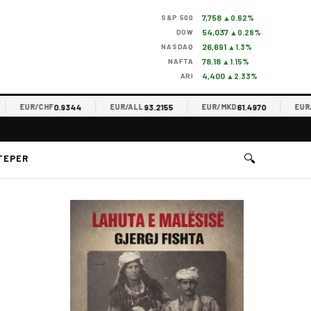
7,758
S&P 500
▲0.62%
54,037
DOW
▲0.28%
26,691
NASDAQ
▲1.3%
78.18
NAFTA
▲1.15%
4,400
ARI
▲2.33%
0.9344
93.2155
61.4970
EUR/CHF
EUR/ALL
EUR/MKD
EUR/RSD
🔍
TEPER