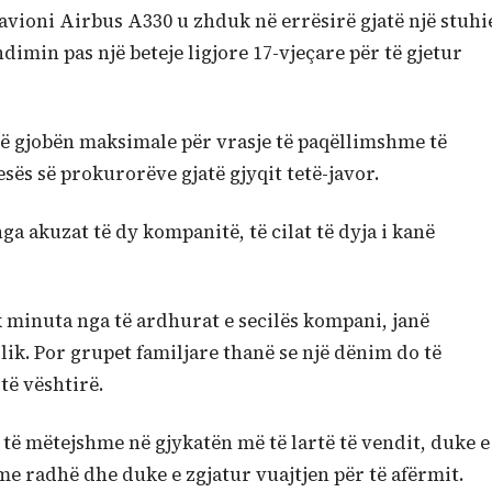
avioni Airbus A330 u zhduk në errësirë ​​gjatë një stuhi
imin pas një beteje ligjore 17-vjeçare për të gjetur
ë gjobën maksimale për vrasje të paqëllimshme të
sës së prokurorëve gjatë gjyqit tetë-javor.
 nga akuzat të dy kompanitë, të cilat të dyja i kanë
 minuta nga të ardhurat e secilës kompani, janë
ik. Por grupet familjare thanë se një dënim do të
të vështirë.
të mëtejshme në gjykatën më të lartë të vendit, duke e
me radhë dhe duke e zgjatur vuajtjen për të afërmit.