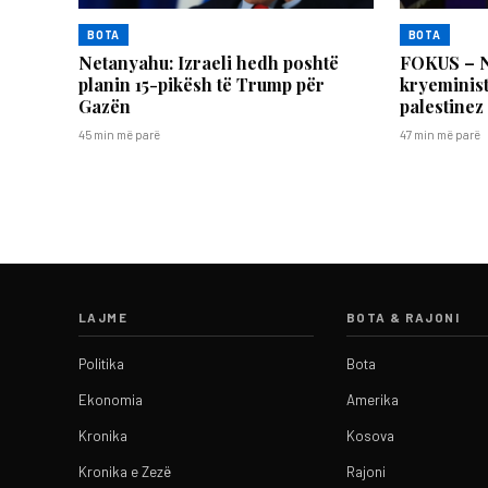
BOTA
BOTA
Netanyahu: Izraeli hedh poshtë
FOKUS – N
planin 15-pikësh të Trump për
kryeminist
Gazën
palestinez
45 min më parë
47 min më parë
LAJME
BOTA & RAJONI
Politika
Bota
Ekonomia
Amerika
Kronika
Kosova
Kronika e Zezë
Rajoni