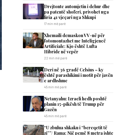
Drejtonte automjetin i dehur dhe
pa patentë shoferi, privohet nga
liria 41 vjeçari nga Shkupi
17 min më parë
Xhemaili demaskon VV-në për
fotomontazhet me Inteligjencë
Artificiale: Kjo është Lufta
Hibride në vepër
22 min më parë
Deri në 36 gradë Celsius – ky
është parashikimi i motit për javën
e ardhshme
,
45 min më parë
Netanyahu: Izraeli hedh poshtë
planin 15-pikësh të Trump për
Gazën
45 min më parë
“U zbulua shkaku i “bereqetit të
zi””/ Rama: Një pemë 8 metra ishte