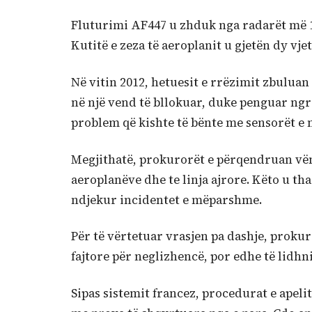
Fluturimi AF447 u zhduk nga radarët më 1
Kutitë e zeza të aeroplanit u gjetën dy vje
Në vitin 2012, hetuesit e rrëzimit zbuluan 
në një vend të bllokuar, duke penguar ngri
problem që kishte të bënte me sensorët e 
Megjithatë, prokurorët e përqendruan vëm
aeroplanëve dhe te linja ajrore. Këto u th
ndjekur incidentet e mëparshme.
Për të vërtetuar vrasjen pa dashje, proku
fajtore për neglizhencë, por edhe të lidhni
Sipas sistemit francez, procedurat e apelit 