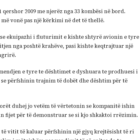
 qershor 2009 me njerëz nga 33 kombësi në bord.
t më vonë pas një kërkimi në det të thellë.
se ekuipazhi i fluturimit e kishte shtyrë avionin e tyre
tjen nga poshtë krahëve, pasi kishte keqtrajtuar një
ngrirë.
endjen e tyre te dështimet e dyshuara te prodhuesi i
a se përfshinin trajnim të dobët dhe dështim për të
rorët duhej jo vetëm të vërtetonin se kompanitë ishin
n fijet për të demonstruar se si kjo shkaktoi rrëzimin.
të vitit të kaluar përfshinin një gjyq krejtësisht të ri