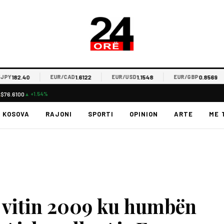
82.40
1.6122
1.1548
0.8569
EUR/CAD
EUR/USD
EUR/GBP
L
$76.6100
▲ +1.54%
KOSOVA
RAJONI
SPORTI
OPINION
ARTE
ME 
ë vitin 2009 ku humbën