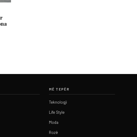
ur
ona
MË TEPËR
Teknologji
Life Style
Moda
Rozë