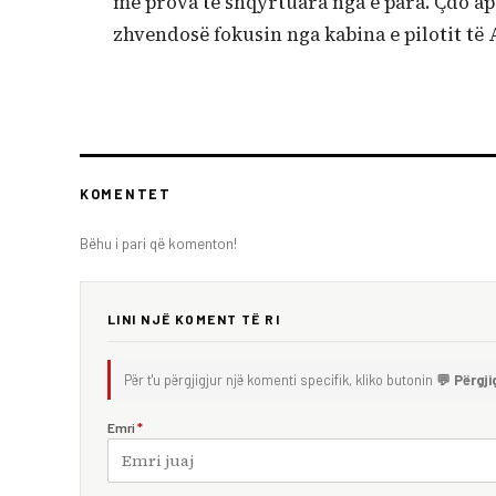
me prova të shqyrtuara nga e para. Çdo ap
zhvendosë fokusin nga kabina e pilotit të A
KOMENTET
Bëhu i pari që komenton!
LINI NJË KOMENT TË RI
Për t'u përgjigjur një komenti specifik, kliko butonin
💬 Përgji
Emri
*