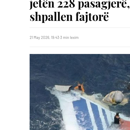
jetën 228 pasagjerë
shpallen fajtorë
21 May 2026, 19:43
·
3 min lexim