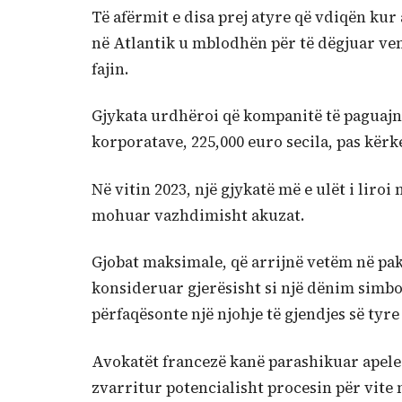
Të afërmit e disa prej atyre që vdiqën kur 
në Atlantik u mblodhën për të dëgjuar vend
fajin.
Gjykata urdhëroi që kompanitë të paguajn
korporatave, 225,000 euro secila, pas kërke
Në vitin 2023, një gjykatë më e ulët i liroi
mohuar vazhdimisht akuzat.
Gjobat maksimale, që arrijnë vetëm në pak
konsideruar gjerësisht si një dënim simbol
përfaqësonte një njohje të gjendjes së tyre 
Avokatët francezë kanë parashikuar apele 
zvarritur potencialisht procesin për vite 