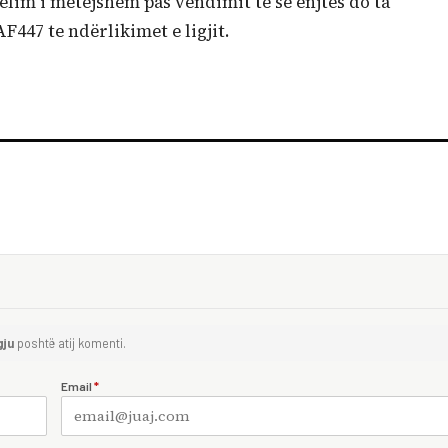
elim i mëtejshëm pas vendimit të së enjtes do ta
F447 te ndërlikimet e ligjit.
gju
poshtë atij komenti.
Email
*