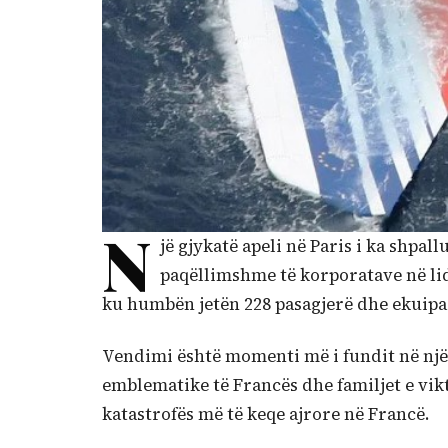
N
jë gjykatë apeli në Paris i ka shpal
paqëllimshme të korporatave në lidh
ku humbën jetën 228 pasagjerë dhe ekuipa
Vendimi është momenti më i fundit në një
emblematike të Francës dhe familjet e vik
katastrofës më të keqe ajrore në Francë.