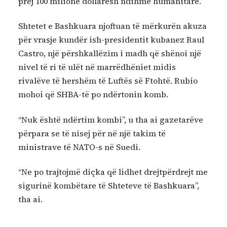
prej 100 milionë dollarësh ndihmë humanitare.
Shtetet e Bashkuara njoftuan të mërkurën akuza
për vrasje kundër ish-presidentit kubanez Raul
Castro, një përshkallëzim i madh që shënoi një
nivel të ri të ulët në marrëdhëniet midis
rivalëve të hershëm të Luftës së Ftohtë. Rubio
mohoi që SHBA-të po ndërtonin komb.
“Nuk është ndërtim kombi”, u tha ai gazetarëve
përpara se të nisej për në një takim të
ministrave të NATO-s në Suedi.
“Ne po trajtojmë diçka që lidhet drejtpërdrejt me
sigurinë kombëtare të Shteteve të Bashkuara”,
tha ai.