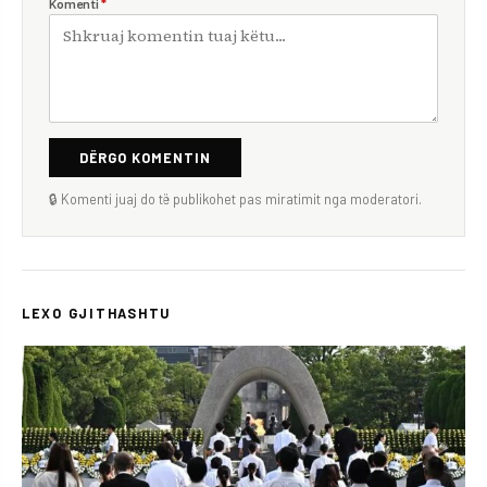
Komenti
*
DËRGO KOMENTIN
🔒 Komenti juaj do të publikohet pas miratimit nga moderatori.
LEXO GJITHASHTU