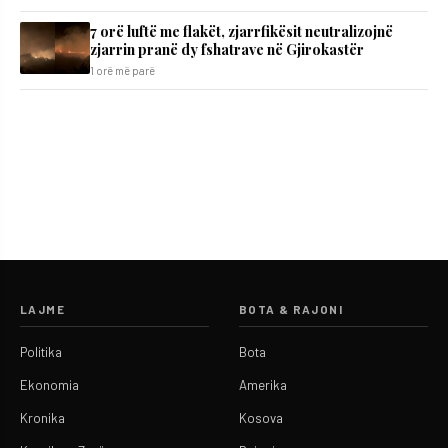
7 orë luftë me flakët, zjarrfikësit neutralizojnë
zjarrin pranë dy fshatrave në Gjirokastër
1 orë më parë
LAJME
BOTA & RAJONI
Politika
Bota
Ekonomia
Amerika
Kronika
Kosova