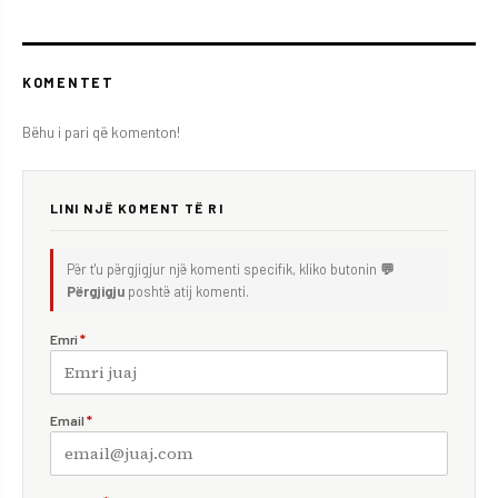
KOMENTET
Bëhu i pari që komenton!
LINI NJË KOMENT TË RI
Për t'u përgjigjur një komenti specifik, kliko butonin
💬
Përgjigju
poshtë atij komenti.
Emri
*
Email
*