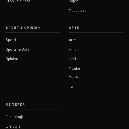
Kronika e Zezë
Rajoni
Maqedonia
SPORT & OPINION
ARTE
Sporti
Arte
Sporti në Botë
Film
Opinion
Libri
Muzikë
Teatër
TV
MË TEPËR
Teknologji
Life Style