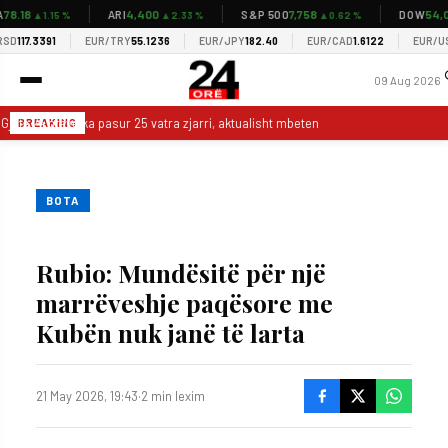
8.18
4,400
7,758
54,03
ARI
S&P 500
DOW
▲1.15 %
▲2.33 %
▲0.62 %
D
117.3391
EUR/TRY
55.1236
EUR/JPY
182.40
EUR/CAD
1.6122
EUR/USD
1
09 Aug 2026
Gjatë 24 orëve ka pasur 25 vatra zjarri, aktualisht mbeten aktive vetëm 2
BREAKING
BOTA
Rubio: Mundësitë për një
marrëveshje paqësore me
Kubën nuk janë të larta
21 May 2026, 19:43
·
2 min lexim