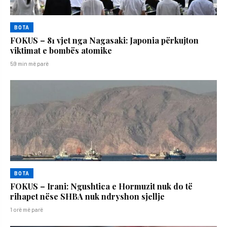
BOTA
FOKUS – 81 vjet nga Nagasaki: Japonia përkujton
viktimat e bombës atomike
59 min më parë
BOTA
FOKUS – Irani: Ngushtica e Hormuzit nuk do të
rihapet nëse SHBA nuk ndryshon sjellje
1 orë më parë