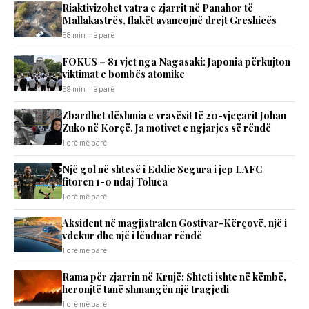
Riaktivizohet vatra e zjarrit në Panahor të
Mallakastrës, flakët avancojnë drejt Greshicës
58 min më parë
FOKUS – 81 vjet nga Nagasaki: Japonia përkujton
viktimat e bombës atomike
59 min më parë
Zbardhet dëshmia e vrasësit të 20-vjeçarit Johan
Zuko në Korçë. Ja motivet e ngjarjes së rëndë
1 orë më parë
Një gol në shtesë i Eddie Segura i jep LAFC
fitoren 1-0 ndaj Toluca
1 orë më parë
Aksident në magjistralen Gostivar-Kërçovë, një i
vdekur dhe një i lënduar rëndë
1 orë më parë
Rama për zjarrin në Krujë: Shteti ishte në këmbë,
heronjtë tanë shmangën një tragjedi
1 orë më parë