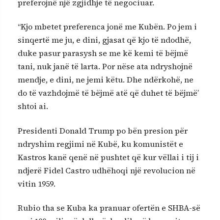
preferojnë një zgjidhje të negociuar.
“Kjo mbetet preferenca jonë me Kubën. Po jem i
sinqertë me ju, e dini, gjasat që kjo të ndodhë,
duke pasur parasysh se me kë kemi të bëjmë
tani, nuk janë të larta. Por nëse ata ndryshojnë
mendje, e dini, ne jemi këtu. Dhe ndërkohë, ne
do të vazhdojmë të bëjmë atë që duhet të bëjmë’
shtoi ai.
Presidenti Donald Trump po bën presion për
ndryshim regjimi në Kubë, ku komunistët e
Kastros kanë qenë në pushtet që kur vëllai i tij i
ndjerë Fidel Castro udhëhoqi një revolucion në
vitin 1959.
Rubio tha se Kuba ka pranuar ofertën e SHBA-së