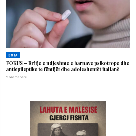
BOTA
FOKUS – Rritje e ndjeshme e barnave psikotrope dhe
antiepileptike te fëmijët dhe adoleshentët italianë
2 orë më parë