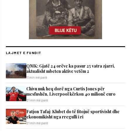
LAJMET E FUNDIT
QMK: Gjatë 24 orëve ka pasur 25 vatra zjarri,
aktualisht mbeten aktive vetëm 2
11 min më parë
Chivu nuk heq dorë nga Curtis Jones për
mesfushën, Liverpool kërkon 40 milionë euro
21 min më parë
Fatjon Tafaj: Klubet do të fitojnë sportivisht dhe
ekonomikisht nga rregulli i ri
21 min më parë