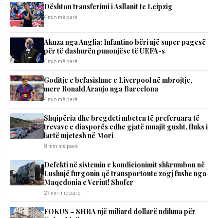
Dështon transferimi i Asllanit te Leipzig
4 min më parë
Akuza nga Anglia: Infantino bëri një super pagesë
për të dashurën punonjëse të UEFA-s
4 min më parë
Goditje e befasishme e Liverpool në mbrojtje,
merr Ronald Araujo nga Barcelona
4 min më parë
Shqipëria dhe bregdeti mbeten të preferuara të
trevave e diasporës edhe gjatë muajit gusht, fluks i
lartë mjetesh në Mori
9 min më parë
Defekti në sistemin e kondicionimit shkrumbon në
Lushnjë furgonin që transportonte zogj fushe nga
Maqedonia e Veriut! Shofer
27 min më parë
FOKUS – SHBA një miliard dollarë ndihma për