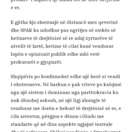
e re.
E gjitha kjo sherrnajë në distancë mes qeverisë
dhe SPAK ka ndodhur pas ngritjes së stekës së
hetimeve të drejtësisë së re ndaj zyrtarëve të
nivelit të lartë, hetime të cilat kanë vendosur
lupën e opinionit publik edhe mbi vetë
prokurorët e gjyqtarët.
Shqipëria po konfirmohet edhe një herë si vendi
i ekstremeve. Në harkun e pak viteve po kalojmë
nga një sistem i dominuar nga partitokracia ku
nuk dënohej askush, në një ligj xhungle të
vendosur me dorën e hekurt të drejtësisë së re, e
cila arreston, përgjon e dënon cilindo me
standarte që në disa aspekte ngjajnë teatrale