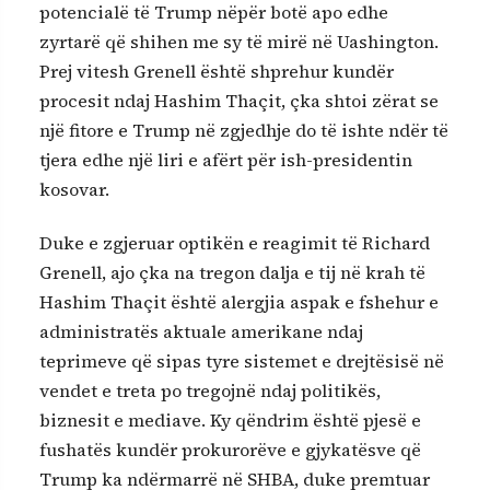
potencialë të Trump nëpër botë apo edhe
zyrtarë që shihen me sy të mirë në Uashington.
Prej vitesh Grenell është shprehur kundër
procesit ndaj Hashim Thaçit, çka shtoi zërat se
një fitore e Trump në zgjedhje do të ishte ndër të
tjera edhe një liri e afërt për ish-presidentin
kosovar.
Duke e zgjeruar optikën e reagimit të Richard
Grenell, ajo çka na tregon dalja e tij në krah të
Hashim Thaçit është alergjia aspak e fshehur e
administratës aktuale amerikane ndaj
teprimeve që sipas tyre sistemet e drejtësisë në
vendet e treta po tregojnë ndaj politikës,
biznesit e mediave. Ky qëndrim është pjesë e
fushatës kundër prokurorëve e gjykatësve që
Trump ka ndërmarrë në SHBA, duke premtuar