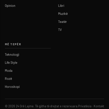
Opinion
Libri
Muzikë
Teatër
TV
MË TEPËR
Teknologji
Life Style
Moda
Rozë
Horoskopi
© 2026 24 Orë Lajme. Të gjitha të drejtat e rezervuara.
Privatësia
·
Kontakt