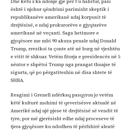
Dhe këtu s’ka ndonjë gjë për t’u habitur, pasi
është i njohur qëndrimi parimisht skeptik i
republikanëve amerikanë ndaj korpusit të
drejtësisë, e ndaj prokurorëve e gjyqtarëve
amerikanë në veçanti. Saga hetimore e
gjyqësore me mbi 90 akuza penale ndaj Donald
Trump, rrezikoi ta çonte atë në burg në vjeshtën
e vitit të shkuar. Vetëm fitorja e presidencës në 5
nëntor e shpëtoi Trump nga prangat thuajse të
sigurta, që po përgatiteshin në disa shtete të
SHBA.
Reagimi i Grenell ndërkaq pasqyron jo vetëm
këtë kulturë mohimi të qeverisësve aktualë në
Amerikë ndaj një pjese të drejtësisë së vendit të
tyre, por më gjerësisht edhe ndaj proceseve të
tjera gjyqësore ku ndodhen të përfshirë aleatë