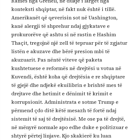
Ramës nga Grenell, në dukje i largët nga
konteksti shqiptar, në fakt nuk është i tillë.
Amerikanët që qeverisin sot në Uashington,
kanë alergji të shprehur ndaj gjykatave e
prokurorëve që ashtu si në rastin e Hashim
Thaçit, tregojnë një zell të tepruar për të zgjatur
listën e akuzave dhe bërë presion mbi të
akuzuarit. Pas nëntë viteve që paketa
kushtetuese e reformës në drejtësi u votua në
Kuvendi, është koha që drejtësia e re shqiptare
të gjejë dhe ndjekë ekuilibrin e brishtë mes të
drejtave dhe hetimit e dënimit të krimit e
korrupsionit. Administrata e sotme Trump e
përmend çdo ditë këtë mesazh të fortë ndaj
sistemit të saj të drejtësisë. Me ose pa të drejtë,
në mënyrë normale apo edhe duke e politizuar e
shtyrë përtej linjave. Kjo skakierë ku luan