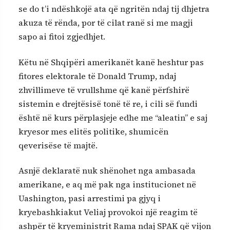
se do t’i ndëshkojë ata që ngritën ndaj tij dhjetra
akuza të rënda, por të cilat ranë si me magji
sapo ai fitoi zgjedhjet.
Këtu në Shqipëri amerikanët kanë heshtur pas
fitores elektorale të Donald Trump, ndaj
zhvillimeve të vrullshme që kanë përfshirë
sistemin e drejtësisë tonë të re, i cili së fundi
është në kurs përplasjeje edhe me “aleatin” e saj
kryesor mes elitës politike, shumicën
qeverisëse të majtë.
Asnjë deklaratë nuk shënohet nga ambasada
amerikane, e aq më pak nga institucionet në
Uashington, pasi arrestimi pa gjyq i
kryebashkiakut Veliaj provokoi një reagim të
ashpër të kryeministrit Rama ndaj SPAK që vijon