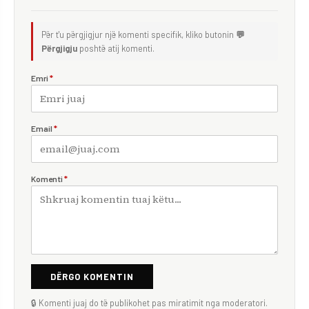
Për t'u përgjigjur një komenti specifik, kliko butonin
💬
Përgjigju
poshtë atij komenti.
Emri
*
Email
*
Komenti
*
DËRGO KOMENTIN
🔒 Komenti juaj do të publikohet pas miratimit nga moderatori.