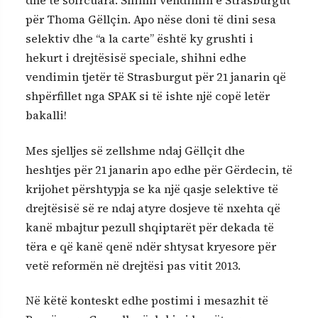
dhe të sofrcuara. Shihni vendimin e Strasburgut
për Thoma Gëllçin. Apo nëse doni të dini sesa
selektiv dhe “a la carte” është ky grushti i
hekurt i drejtësisë speciale, shihni edhe
vendimin tjetër të Strasburgut për 21 janarin që
shpërfillet nga SPAK si të ishte një copë letër
bakalli!
Mes sjelljes së zellshme ndaj Gëllçit dhe
heshtjes për 21 janarin apo edhe për Gërdecin, të
krijohet përshtypja se ka një qasje selektive të
drejtësisë së re ndaj atyre dosjeve të nxehta që
kanë mbajtur pezull shqiptarët për dekada të
tëra e që kanë qenë ndër shtysat kryesore për
vetë reformën në drejtësi pas vitit 2013.
Në këtë konteskt edhe postimi i mesazhit të