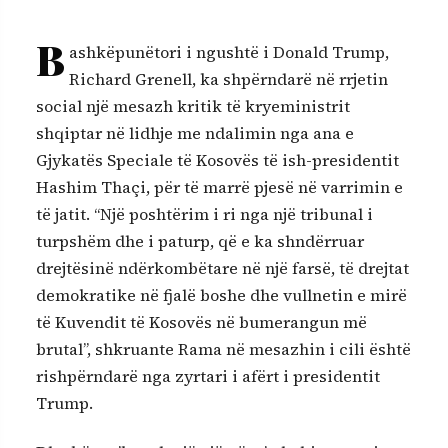
B
ashkëpunëtori i ngushtë i Donald Trump,
Richard Grenell, ka shpërndarë në rrjetin
social një mesazh kritik të kryeministrit
shqiptar në lidhje me ndalimin nga ana e
Gjykatës Speciale të Kosovës të ish-presidentit
Hashim Thaçi, për të marrë pjesë në varrimin e
të jatit. “Një poshtërim i ri nga një tribunal i
turpshëm dhe i paturp, që e ka shndërruar
drejtësinë ndërkombëtare në një farsë, të drejtat
demokratike në fjalë boshe dhe vullnetin e mirë
të Kuvendit të Kosovës në bumerangun më
brutal”, shkruante Rama në mesazhin i cili është
rishpërndarë nga zyrtari i afërt i presidentit
Trump.