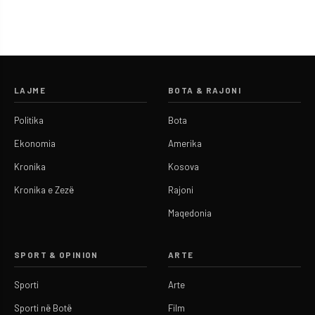
LAJME
BOTA & RAJONI
Politika
Bota
Ekonomia
Amerika
Kronika
Kosova
Kronika e Zezë
Rajoni
Maqedonia
SPORT & OPINION
ARTE
Sporti
Arte
Sporti në Botë
Film