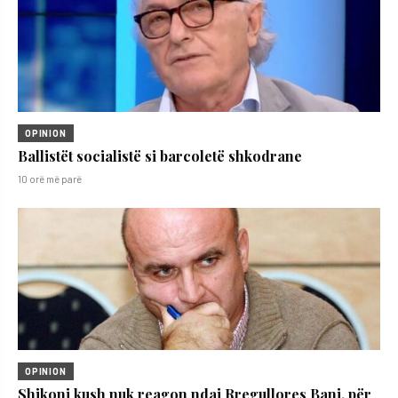
OPINION
Ballistët socialistë si barcoletë shkodrane
10 orë më parë
OPINION
Shikoni kush nuk reagon ndaj Rregullores Bani, për