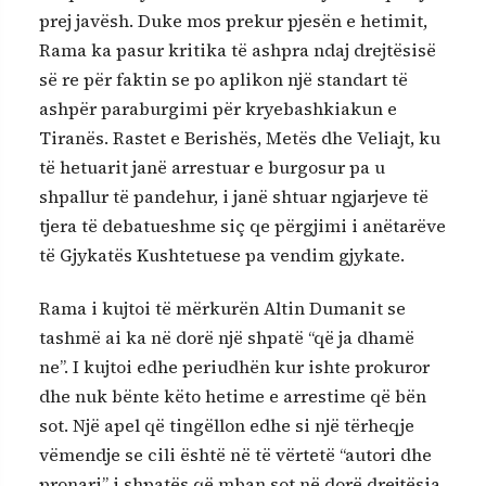
prej javësh. Duke mos prekur pjesën e hetimit,
Rama ka pasur kritika të ashpra ndaj drejtësisë
së re për faktin se po aplikon një standart të
ashpër paraburgimi për kryebashkiakun e
Tiranës. Rastet e Berishës, Metës dhe Veliajt, ku
të hetuarit janë arrestuar e burgosur pa u
shpallur të pandehur, i janë shtuar ngjarjeve të
tjera të debatueshme siç qe përgjimi i anëtarëve
të Gjykatës Kushtetuese pa vendim gjykate.
Rama i kujtoi të mërkurën Altin Dumanit se
tashmë ai ka në dorë një shpatë “që ja dhamë
ne”. I kujtoi edhe periudhën kur ishte prokuror
dhe nuk bënte këto hetime e arrestime që bën
sot. Një apel që tingëllon edhe si një tërheqje
vëmendje se cili është në të vërtetë “autori dhe
pronari” i shpatës që mban sot në dorë drejtësia