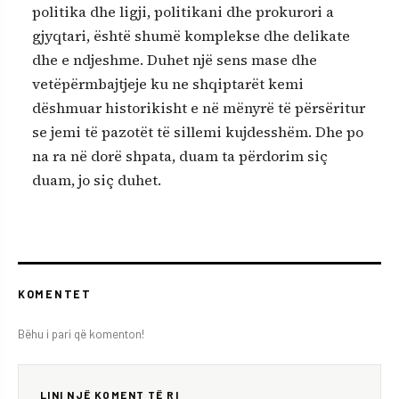
politika dhe ligji, politikani dhe prokurori a
gjyqtari, është shumë komplekse dhe delikate
dhe e ndjeshme. Duhet një sens mase dhe
vetëpërmbajtjeje ku ne shqiptarët kemi
dëshmuar historikisht e në mënyrë të përsëritur
se jemi të pazotët të sillemi kujdesshëm. Dhe po
na ra në dorë shpata, duam ta përdorim siç
duam, jo siç duhet.
KOMENTET
Bëhu i pari që komenton!
LINI NJË KOMENT TË RI