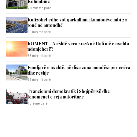
Kolumbinë
28 min më parë
Kufizohet edhe sot qarkullimi i kamionëve mbi 20
tonë në autoudhë
40 min më parë
KOMENT – A është vera 2026 në Itali më e nxehta
ndonjëherë?
58 min më parë
Fundjavë e nxehtë, në disa zona mundësi për erëra
dhe reshje
59 min më parë
Tranzicioni demokratik i Shqipërisë dhe
fenomenet e reja autoritare
1 orë më parë