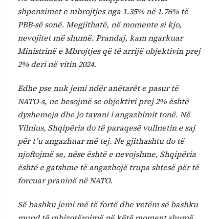
shpenzimet e mbrojtjes nga 1.35% në 1.76% të
PBB-së sonë. Megjithatë, në momente si kjo,
nevojitet më shumë. Prandaj, kam ngarkuar
Ministrinë e Mbrojtjes që të arrijë objektivin prej
2% deri në vitin 2024.
Edhe pse nuk jemi ndër anëtarët e pasur të
NATO-s, ne besojmë se objektivi prej 2% është
dyshemeja dhe jo tavani i angazhimit tonë. Në
Vilnius, Shqipëria do të paraqesë vullnetin e saj
për t’u angazhuar më tej. Ne gjithashtu do të
njoftojmë se, nëse është e nevojshme, Shqipëria
është e gatshme të angazhojë trupa shtesë për të
forcuar praninë në NATO.
Së bashku jemi më të fortë dhe vetëm së bashku
mund të mbizotërojmë në këtë moment shumë