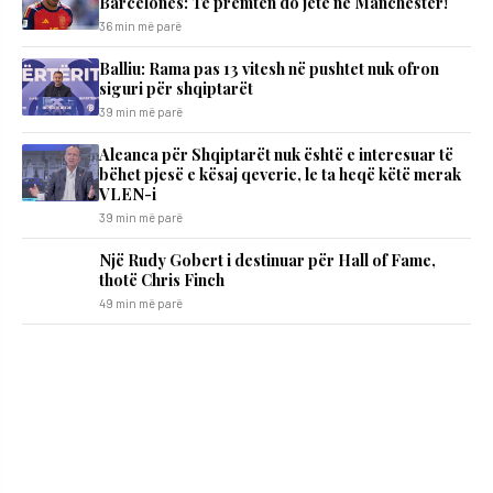
Barcelonës: Të premten do jetë në Manchester!
36 min më parë
Balliu: Rama pas 13 vitesh në pushtet nuk ofron
siguri për shqiptarët
39 min më parë
Aleanca për Shqiptarët nuk është e interesuar të
bëhet pjesë e kësaj qeverie, le ta heqë këtë merak
VLEN-i
39 min më parë
Një Rudy Gobert i destinuar për Hall of Fame,
thotë Chris Finch
49 min më parë