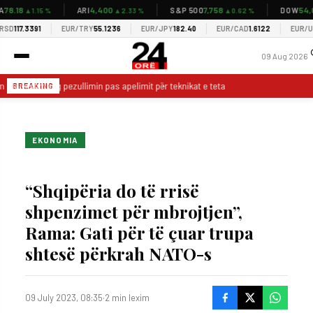
8.18
4,400
7,758
54,03
ARI
S&P 500
DOW
▲1.15 %
▲2.33 %
▲0.62 %
D
117.3391
EUR/TRY
55.1236
EUR/JPY
182.40
EUR/CAD
1.6122
EUR/USD
09 Aug 2026
in Clark shmang pezullimin pas apelimit për teknikat e teta
VIDEO/ Messi z
BREAKING
EKONOMIA
“Shqipëria do të rrisë
shpenzimet për mbrojtjen”,
Rama: Gati për të çuar trupa
shtesë përkrah NATO-s
09 July 2023, 08:35
·
2 min lexim