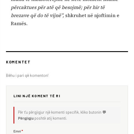
përcaktues për atë që besojmë; për hir të
brezave që do të vijnë”,
shkruhet në njoftimin e
Ramës.
KOMENTET
Bëhu i pari që komenton!
LINI NJË KOMENT TË RI
Për t'u përgjigjur një komenti specifik, kliko butonin
💬
Përgjigju
poshtë atij komenti.
Emri
*