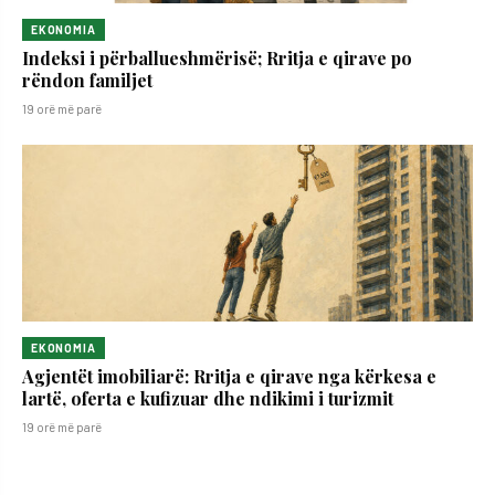
EKONOMIA
Indeksi i përballueshmërisë; Rritja e qirave po
rëndon familjet
19 orë më parë
EKONOMIA
Agjentët imobiliarë: Rritja e qirave nga kërkesa e
lartë, oferta e kufizuar dhe ndikimi i turizmit
19 orë më parë