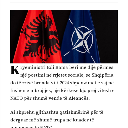
K
ryeministri Edi Rama bëri me dije përmes
një postimi në rrjetet sociale, se Shqipëria
do të rrisë brenda viti 2024 shpenzimet e saj në
fushën e mbrojtjes, një kërkesë kjo prej vitesh e
NATO për shumë vende të Aleancës.
Ai shprehu gjithashtu gatishmërinë për të
dërguar më shumë trupa në kuadër të
misioneve të NATO.