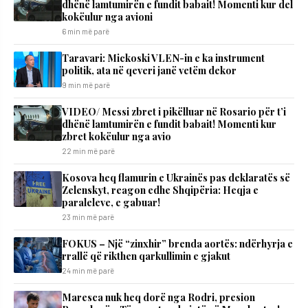
dhënë lamtumirën e fundit babait! Momenti kur del
kokëulur nga avioni
6 min më parë
Taravari: Mickoski VLEN-in e ka instrument
politik, ata në qeveri janë vetëm dekor
9 min më parë
VIDEO/ Messi zbret i pikëlluar në Rosario për t’i
dhënë lamtumirën e fundit babait! Momenti kur
zbret kokëulur nga avio
22 min më parë
Kosova heq flamurin e Ukrainës pas deklaratës së
Zelenskyt, reagon edhe Shqipëria: Heqja e
paraleleve, e gabuar!
23 min më parë
FOKUS – Një “zinxhir” brenda aortës: ndërhyrja e
rrallë që rikthen qarkullimin e gjakut
24 min më parë
Maresca nuk heq dorë nga Rodri, presion