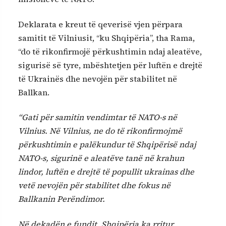
Deklarata e kreut të qeverisë vjen përpara
samitit të Vilniusit, “ku Shqipëria”, tha Rama,
“do të rikonfirmojë përkushtimin ndaj aleatëve,
sigurisë së tyre, mbështetjen për luftën e drejtë
të Ukrainës dhe nevojën për stabilitet në
Ballkan.
“Gati për samitin vendimtar të NATO-s në
Vilnius. Në Vilnius, ne do të rikonfirmojmë
përkushtimin e palëkundur të Shqipërisë ndaj
NATO-s, sigurinë e aleatëve tanë në krahun
lindor, luftën e drejtë të popullit ukrainas dhe
vetë nevojën për stabilitet dhe fokus në
Ballkanin Perëndimor.
Në dekadën e fundit, Shqipëria ka rritur