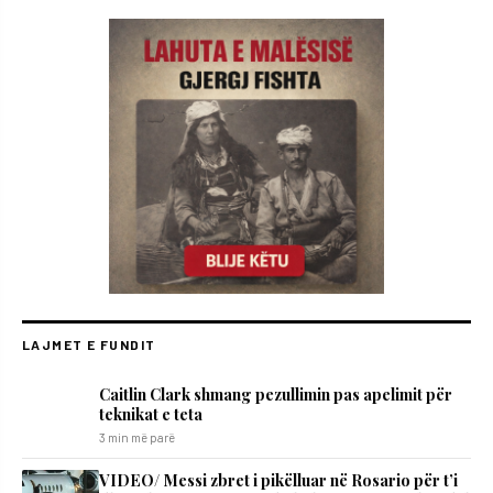
LAJMET E FUNDIT
Caitlin Clark shmang pezullimin pas apelimit për
teknikat e teta
3 min më parë
VIDEO/ Messi zbret i pikëlluar në Rosario për t’i