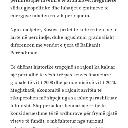
përmirësojnë nivelin e të ardhurave, megjithëse
sfidat gjeopolitike dhe luhatjet e çmimeve të
energjisë mbeten rrezik për rajonin.
Nga ana tjetër, Kosova pritet të ketë rritjen më të
lartë në përqindje, duke ngushtuar gradualisht
diferencën me vendet e tjera të Ballkanit
Perëndimor.
Të dhënat historike tregojnë se rajoni ka kaluar
një periudhë të vështirë pas krizës financiare
globale të vitit 2008 dhe pandemisë së vitit 2020.
Megjithatë, ekonomitë e rajonit arritën të
rikuperohen më shpejt nga sa ishte parashikuar
fillimisht. Shqipëria ka shënuar një rritje të
konsiderueshme të të ardhurave për frymë gjatë
viteve të fundit, e mbështetur nga turizmi,