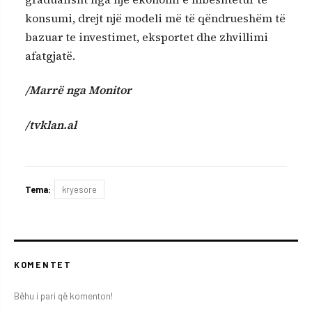
konsumi, drejt një modeli më të qëndrueshëm të
bazuar te investimet, eksportet dhe zhvillimi
afatgjatë.
/Marrë nga Monitor
/tvklan.al
Tema:
kryesore
KOMENTET
Bëhu i pari që komenton!