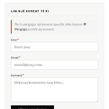
LINI NJË KOMENT TË RI
Për t'u përgjigjur një komenti specifik, kliko butonin
💬
Përgjigju
poshtë atij komenti.
Emri
*
Email
*
Komenti
*