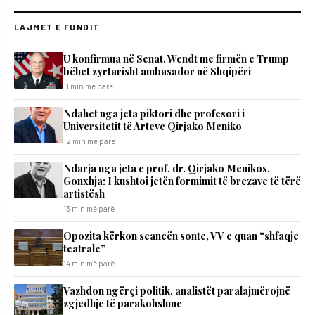
LAJMET E FUNDIT
U konfirmua në Senat, Wendt me firmën e Trump
bëhet zyrtarisht ambasador në Shqipëri
11 min më parë
Ndahet nga jeta piktori dhe profesori i
Universitetit të Arteve Qirjako Meniko
12 min më parë
Ndarja nga jeta e prof. dr. Qirjako Menikos,
Gonxhja: I kushtoi jetën formimit të brezave të tërë
artistësh
13 min më parë
Opozita kërkon seancën sonte, VV e quan “shfaqje
teatrale”
14 min më parë
Vazhdon ngërçi politik, analistët paralajmërojnë
zgjedhje të parakohshme