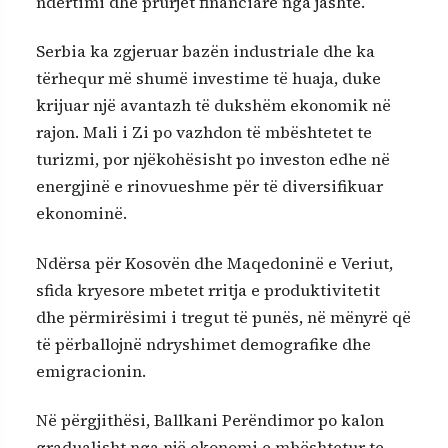
ndërtimi dhe prurjet financiare nga jashtë.
Serbia ka zgjeruar bazën industriale dhe ka
tërhequr më shumë investime të huaja, duke
krijuar një avantazh të dukshëm ekonomik në
rajon. Mali i Zi po vazhdon të mbështetet te
turizmi, por njëkohësisht po investon edhe në
energjinë e rinovueshme për të diversifikuar
ekonominë.
Ndërsa për Kosovën dhe Maqedoninë e Veriut,
sfida kryesore mbetet rritja e produktivitetit
dhe përmirësimi i tregut të punës, në mënyrë që
të përballojnë ndryshimet demografike dhe
emigracionin.
Në përgjithësi, Ballkani Perëndimor po kalon
gradualisht nga një ekonomi e mbështetur te