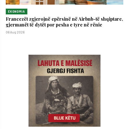
EKONOMIA
Francezët zgjerojnë epërsinë në Airbnb-të shqiptare,
gjermanët të dytët por pesha e tyre në rënie
06 Aug 2026