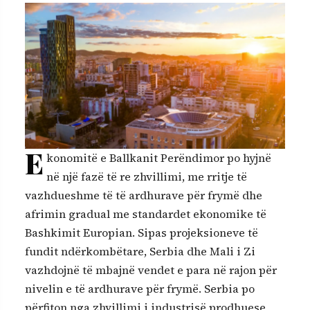
E
konomitë e Ballkanit Perëndimor po hyjnë
në një fazë të re zhvillimi, me rritje të
vazhdueshme të të ardhurave për frymë dhe
afrimin gradual me standardet ekonomike të
Bashkimit Europian. Sipas projeksioneve të
fundit ndërkombëtare, Serbia dhe Mali i Zi
vazhdojnë të mbajnë vendet e para në rajon për
nivelin e të ardhurave për frymë. Serbia po
përfiton nga zhvillimi i industrisë prodhuese