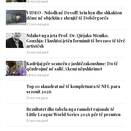
19 min më parë
VIDEO / Ndodh në Devoll! Ariu hyn dhe shkakton
dëme në objektin e shenjtë të Dobërgorës
22 min më parë
Ndahet nga jeta Prof. Dr. Qirjako Meniko,
Gonxhja: I kushtoi jetën formimit të brezave të tërë
artistësh
24 min më parë
Kadrijaj për seancën e jashtëzakonshme: Do të
qëndrojmë në sallë, i kemi nënshkrimet
29 min më parë
Top 10 skuadrat më të kompletuara të NFL para
sezonit 2026
31 min më parë
Rezultatet dhe tabela nga raundet rajonale të
Little League World Series 2026 për të premten
37 min më parë