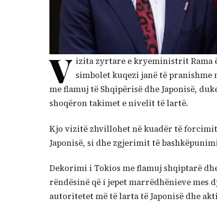
V
izita zyrtare e kryeministrit Rama 
simbolet kuqezi janë të pranishme në
me flamuj të Shqipërisë dhe Japonisë, duke
shoqëron takimet e nivelit të lartë.
Kjo vizitë zhvillohet në kuadër të forcim
Japonisë, si dhe zgjerimit të bashkëpuni
Dekorimi i Tokios me flamuj shqiptarë dh
rëndësinë që i jepet marrëdhënieve mes dy
autoritetet më të larta të Japonisë dhe ak