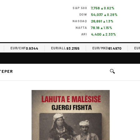
7,758
S&P 500
▲0.62%
54,037
DOW
▲0.28%
26,691
NASDAQ
▲1.3%
78.18
NAFTA
▲1.15%
4,400
ARI
▲2.33%
0.9344
93.2155
61.4970
EUR/CHF
EUR/ALL
EUR/MKD
EUR/RS
🔍
TEPER