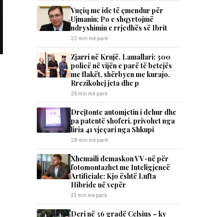
​Vuçiq me ide të çmendur për
Ujmanin: Po e shqyrtojmë
ndryshimin e rrjedhës së Ibrit
22 min më parë
Zjarri në Krujë, Lamallari: 300
policë në vijën e parë të betejës
me flakët, shërbyen me kurajo.
Rrezikohej jeta dhe p
25 min më parë
Drejtonte automjetin i dehur dhe
pa patentë shoferi, privohet nga
liria 41 vjeçari nga Shkupi
28 min më parë
Xhemaili demaskon VV-në për
fotomontazhet me Inteligjencë
Artificiale: Kjo është Lufta
Hibride në vepër
33 min më parë
Deri në 36 gradë Celsius – ky