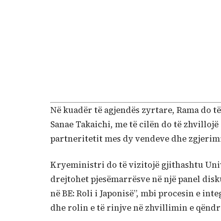
Në kuadër të agjendës zyrtare, Rama do të
Sanae Takaichi, me të cilën do të zhvillojë
partneritetit mes dy vendeve dhe zgjerimi
Kryeministri do të vizitojë gjithashtu Un
drejtohet pjesëmarrësve në një panel disk
në BE: Roli i Japonisë”, mbi procesin e in
dhe rolin e të rinjve në zhvillimin e qën