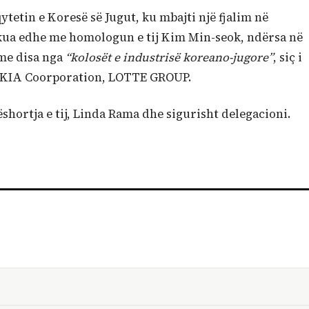
ytetin e Koresë së Jugut, ku mbajti një fjalim në
akua edhe me homologun e tij Kim Min-seok, ndërsa në
 me disa nga
“kolosët e industrisë koreano-jugore”
, siç i
, KIA Coorporation, LOTTE GROUP.
ëshortja e tij, Linda Rama dhe sigurisht delegacioni.