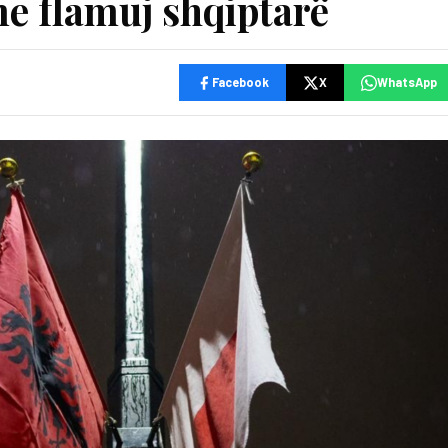
e flamuj shqiptarë
Facebook
X
WhatsApp