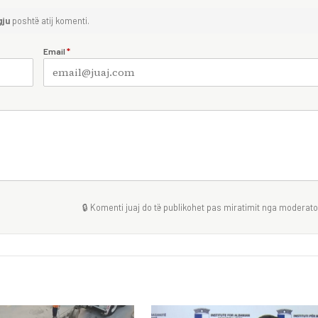
gju
poshtë atij komenti.
Email
*
🔒 Komenti juaj do të publikohet pas miratimit nga moderator