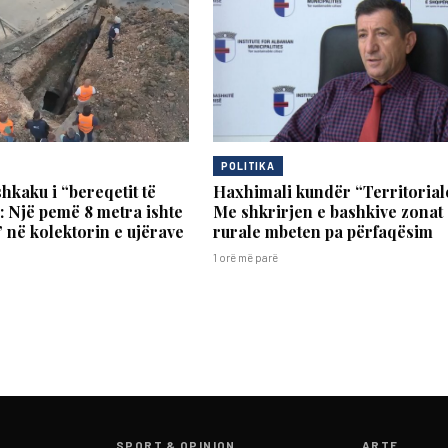
POLITIKA
shkaku i “bereqetit të
Haxhimali kundër “Territorial
: Një pemë 8 metra ishte
Me shkrirjen e bashkive zonat
 në kolektorin e ujërave
rurale mbeten pa përfaqësim
1 orë më parë
SPORT & OPINION
ARTE