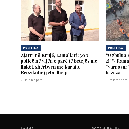
POLITIKA
POLITIKA
Zjarri në Krujë, Lamallari: 300
“U zbulua 
policë në vijën e parë të betejës me
zi””/ Rama
flakët, shërbyen me kurajo.
“varrosur”
Rrezikohej jeta dhe p
të zeza
25 min më parë
55 min më parë
LAJME
BOTA & RAJONI