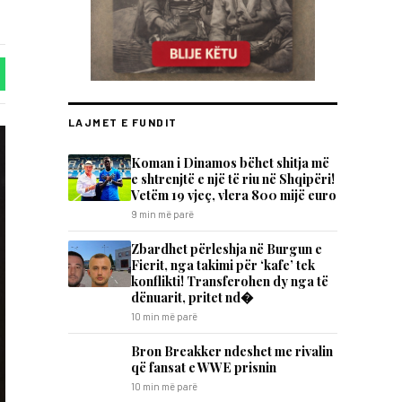
LAJMET E FUNDIT
Koman i Dinamos bëhet shitja më
e shtrenjtë e një të riu në Shqipëri!
Vetëm 19 vjeç, vlera 800 mijë euro
9 min më parë
Zbardhet përleshja në Burgun e
Fierit, nga takimi për ‘kafe’ tek
konflikti! Transferohen dy nga të
dënuarit, pritet nd�
10 min më parë
Bron Breakker ndeshet me rivalin
që fansat e WWE prisnin
10 min më parë