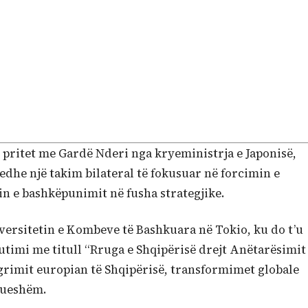
 pritet me Gardë Nderi nga kryeministrja e Japonisë,
 edhe një takim bilateral të fokusuar në forcimin e
n e bashkëpunimit në fusha strategjike.
iversitetin e Kombeve të Bashkuara në Tokio, ku do t’u
utimi me titull “Rruga e Shqipërisë drejt Anëtarësimit
tegrimit europian të Shqipërisë, transformimet globale
drueshëm.