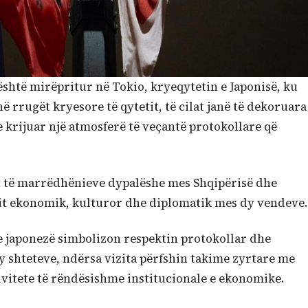
është mirëpritur në Tokio, kryeqytetin e Japonisë, ku
 rrugët kryesore të qytetit, të cilat janë të dekoruara
 krijuar një atmosferë të veçantë protokollare që
it të marrëdhënieve dypalëshe mes Shqipërisë dhe
mit ekonomik, kulturor dhe diplomatik mes dy vendeve.
e japonezë simbolizon respektin protokollar dhe
 shteteve, ndërsa vizita përfshin takime zyrtare me
tivitete të rëndësishme institucionale e ekonomike.