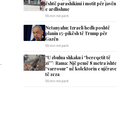
është parashikimi i motit për javën
e ardhshme
55 min më parë
Netanyahu: Izraeli hedh poshtë
planin 15-pikësh të Trump për
Gazën
55 min më parë
“U zbulua shkaku i “bereqetit të
zi””/ Rama: Një pemë 8 metra ishte
“varrosur” në kolektorin e ujërave
të zeza
55 min më parë