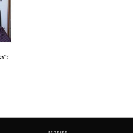
es”:
MË TEPËR