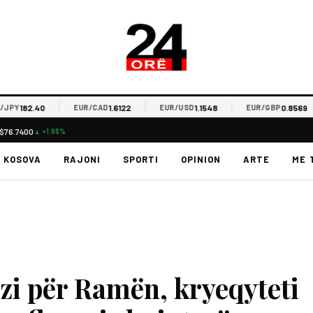
182.40
1.6122
1.1548
0.8569
Y
EUR/CAD
EUR/USD
EUR/GBP
$76.7400
▲ +1.66%
KOSOVA
RAJONI
SPORTI
OPINION
ARTE
ME 
zi për Ramën, kryeqyteti