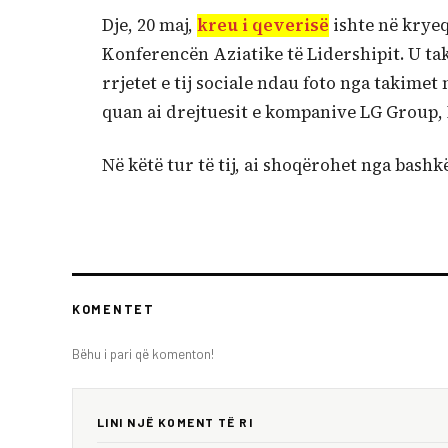
Dje, 20 maj,
kreu i qeverisë
ishte në kryeq
Konferencën Aziatike të Lidershipit. U t
rrjetet e tij sociale ndau foto nga takimet
quan ai drejtuesit e kompanive LG Group
Në këtë tur të tij, ai shoqërohet nga bashk
KOMENTET
Bëhu i pari që komenton!
LINI NJË KOMENT TË RI