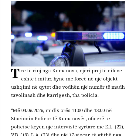
T
re të rinj nga Kumanova, njëri prej të cilëve
është i mitur, hynë me forcë në një objekt
ushqimi në qytet dhe vodhën një numër të madh
tavolinash dhe karrigesh, tha policia.
“Më 04.06.2026, midis orës 11:00 dhe 13:00 në
Stacionin Policor të Kumanovës, oficerët e
policisë kryen një intervistë zyrtare me E.L. (22),
V.B. (19), L.A. (23) dhe një 17-vjeçar, të gjithë nga