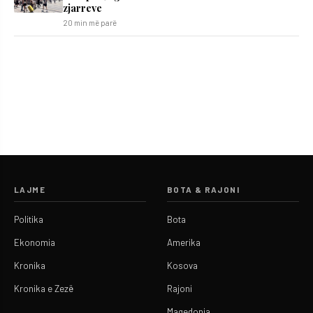
zjarreve
20 min më parë
LAJME
BOTA & RAJONI
Politika
Bota
Ekonomia
Amerika
Kronika
Kosova
Kronika e Zezë
Rajoni
Maqedonia