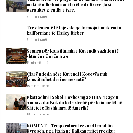
makinë udhëtonin anëtarët e dy fiseve! Ja si
paraqitet gjendja e tyre,
7 min më parë
Tre elementë të thjeshtë që formojnë uniformën
kaliforniane të Hailey Bieber
7 min më parë
Seanca për konstituimin e Kuvendit vazhdon të
shtunën në orën 11:00
14 min më parë
Çfarë ndodh nëse Kuvendi i Kosovës nuk
konstituohet deri në mesnatë?
18 min më parë
Ekstradimi i Sokol Hoxhës nga SHBA, reagon
Ambasada: Nuk do ketë strehë për kriminelët në
Shtetet e Bashkuara të Amerikë
18 min më parë
KOMENT – Temperaturat rekord tronditin
Evropën, nga Italia në Ballkan rritet rreziku i