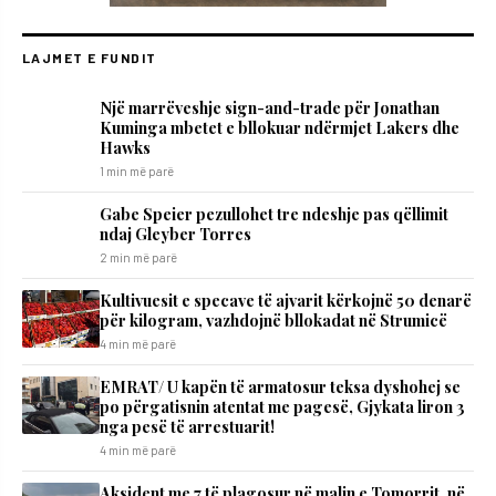
LAJMET E FUNDIT
Një marrëveshje sign-and-trade për Jonathan
Kuminga mbetet e bllokuar ndërmjet Lakers dhe
Hawks
1 min më parë
Gabe Speier pezullohet tre ndeshje pas qëllimit
ndaj Gleyber Torres
2 min më parë
Kultivuesit e specave të ajvarit kërkojnë 50 denarë
për kilogram, vazhdojnë bllokadat në Strumicë
4 min më parë
EMRAT/ U kapën të armatosur teksa dyshohej se
po përgatisnin atentat me pagesë, Gjykata liron 3
nga pesë të arrestuarit!
4 min më parë
Aksident me 7 të plagosur në malin e Tomorrit, në