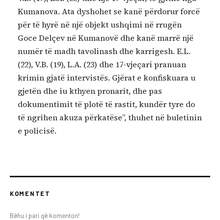
Kumanova. Ata dyshohet se kanë përdorur forcë
për të hyrë në një objekt ushqimi në rrugën
Goce Delçev në Kumanovë dhe kanë marrë një
numër të madh tavolinash dhe karrigesh. E.L.
(22), V.B. (19), L.A. (23) dhe 17-vjeçari pranuan
krimin gjatë intervistës. Gjërat e konfiskuara u
gjetën dhe iu kthyen pronarit, dhe pas
dokumentimit të plotë të rastit, kundër tyre do
të ngrihen akuza përkatëse”, thuhet në buletinin
e policisë.
KOMENTET
Bëhu i pari që komenton!