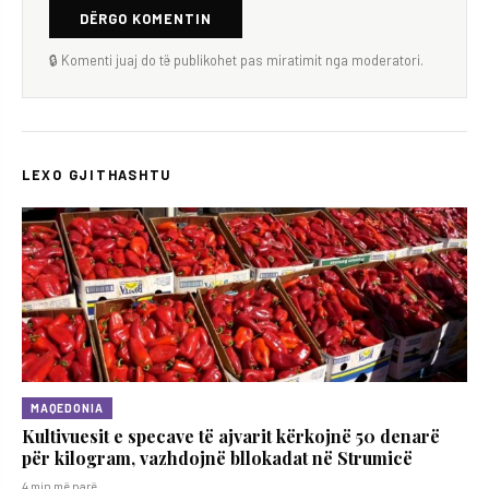
DËRGO KOMENTIN
🔒 Komenti juaj do të publikohet pas miratimit nga moderatori.
LEXO GJITHASHTU
MAQEDONIA
Kultivuesit e specave të ajvarit kërkojnë 50 denarë
për kilogram, vazhdojnë bllokadat në Strumicë
4 min më parë