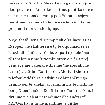
në rastin e Gjirit të Meksikës. Nga Kanadaja e
deri poshtë në Amerikën Latine, politika e re e
jashtme e Donald Trump po kërkon të nxjerrë
përfitime përmes strategjisë së tensionit dhe
presionit mbi vendet fqinje.
Megjithatë Donald Trump nuk e ka harruar as
Evropën, në skakierën e tij të diplomacisë së
kaosit dhe luftës verbale. Ai pati një telefonatë
të tensionuar me kryeministren e njërit prej
vendeve më paqësorë dhe më “në rregull me
letrat”, siç është Danimarka. Motivi i sherrit
telefonik: dëshira e afishuar dhunshëm nga
Trump për të aneksuar ishullin më të madh në
botë, Groenlandën. Konflikti me Danimarkën, i
dyti me një aleat perëndimor dhe anëtar të
NATO-s, ka futur në mendime të gjithë