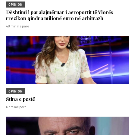
OPINION
Dështimi i paralajmëruar i aeroportit të Vlorës
rrezikon qindra milionë euro në arbitrazh
48 min më parë
OPINION
Stina e pestë
6 orë më parë