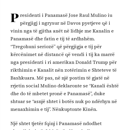
P
residenti i Panamasë Jose Raul Mulino iu
përgjigj i ngrysur në Davos pyetjeve që i
vinin nga të gjitha anët në lidhje me Kanalin e
Panamasë dhe fatin e tij të ardhshëm.
“Tregohuni seriozë” që përgjigja e tij për
kërcënimet në distancë që vendi i tij ka marrë
nga presidenti i ri amerikan Donald Trump për
rikthimin e Kanalit nën zotërimin e Shteteve të
Bashkuara. Më pas, në një postim të gjatë në
rrjetin social Mulino deklaronte se “Kanali është
dhe do të mbetet pronë e Panamasë”, duke
shtuar se “asnjë shtet i botës nuk po ndërhyn në
menaxhimin e tij”. Nënkuptonte Kinën.
Një shtet tjetër fqinj i Panamasë ndodhet