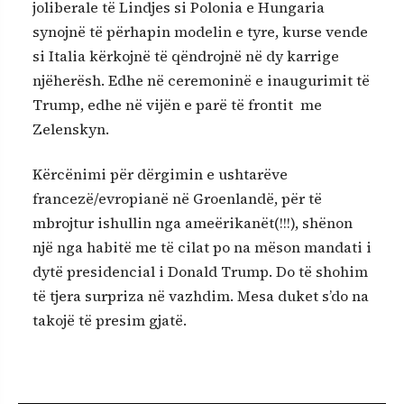
joliberale të Lindjes si Polonia e Hungaria
synojnë të përhapin modelin e tyre, kurse vende
si Italia kërkojnë të qëndrojnë në dy karrige
njëherësh. Edhe në ceremoninë e inaugurimit të
Trump, edhe në vijën e parë të frontit me
Zelenskyn.
Kërcënimi për dërgimin e ushtarëve
francezë/evropianë në Groenlandë, për të
mbrojtur ishullin nga ameërikanët(!!!), shënon
një nga habitë me të cilat po na mëson mandati i
dytë presidencial i Donald Trump. Do të shohim
të tjera surpriza në vazhdim. Mesa duket s’do na
takojë të presim gjatë.