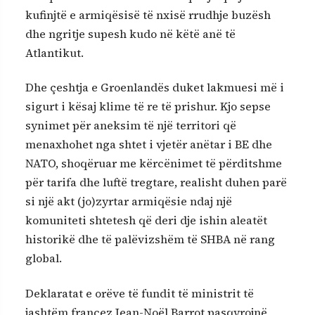
kufinjtë e armiqësisë të nxisë rrudhje buzësh
dhe ngritje supesh kudo në këtë anë të
Atlantikut.
Dhe çeshtja e Groenlandës duket lakmuesi më i
sigurt i kësaj klime të re të prishur. Kjo sepse
synimet për aneksim të një territori që
menaxhohet nga shtet i vjetër anëtar i BE dhe
NATO, shoqëruar me kërcënimet të përditshme
për tarifa dhe luftë tregtare, realisht duhen parë
si një akt (jo)zyrtar armiqësie ndaj një
komuniteti shtetesh që deri dje ishin aleatët
historikë dhe të palëvizshëm të SHBA në rang
global.
Deklaratat e orëve të fundit të ministrit të
jashtëm francez Jean-Noël Barrot pasqyrojnë