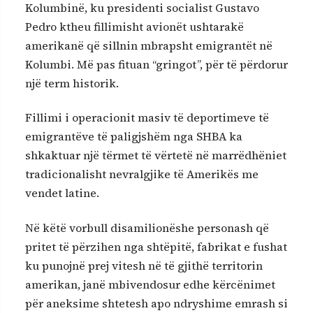
Kolumbinë, ku presidenti socialist Gustavo
Pedro ktheu fillimisht avionët ushtarakë
amerikanë që sillnin mbrapsht emigrantët në
Kolumbi. Më pas fituan “gringot”, për të përdorur
një term historik.
Fillimi i operacionit masiv të deportimeve të
emigrantëve të paligjshëm nga SHBA ka
shkaktuar një tërmet të vërtetë në marrëdhëniet
tradicionalisht nevralgjike të Amerikës me
vendet latine.
Në këtë vorbull disamilionëshe personash që
pritet të përzihen nga shtëpitë, fabrikat e fushat
ku punojnë prej vitesh në të gjithë territorin
amerikan, janë mbivendosur edhe kërcënimet
për aneksime shtetesh apo ndryshime emrash si