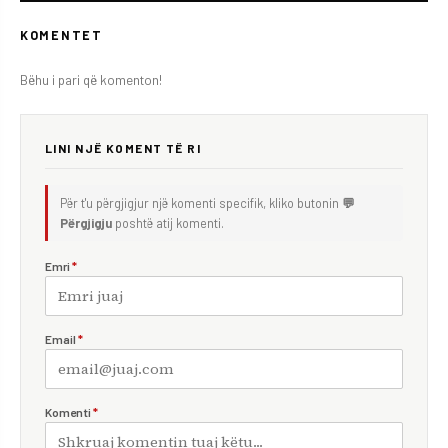
KOMENTET
Bëhu i pari që komenton!
LINI NJË KOMENT TË RI
Për t'u përgjigjur një komenti specifik, kliko butonin
💬
Përgjigju
poshtë atij komenti.
Emri
*
Email
*
Komenti
*