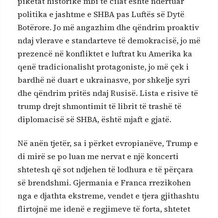
piketat historike mbi të cilat është ndërtuar
politika e jashtme e SHBA pas Luftës së Dytë
Botërore. Jo më angazhim dhe qëndrim proaktiv
ndaj vlerave e standarteve të demokracisë, jo më
prezencë në konfliktet e luftrat ku Amerika ka
qenë tradicionalisht protagoniste, jo më çek i
bardhë në duart e ukrainasve, por shkelje syri
dhe qëndrim pritës ndaj Rusisë. Lista e risive të
trump drejt shmontimit të librit të trashë të
diplomacisë së SHBA, është mjaft e gjatë.
Në anën tjetër, sa i përket evropianëve, Trump e
di mirë se po luan me nervat e një koncerti
shtetesh që sot ndjehen të lodhura e të përçara
së brendshmi. Gjermania e Franca rrezikohen
nga e djathta ekstreme, vendet e tjera gjithashtu
flirtojnë me idenë e regjimeve të forta, shtetet