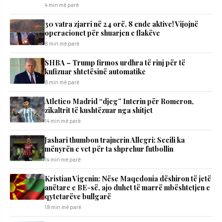
4 min më parë
30 vatra zjarri në 24 orë, 8 ende aktive! Vijojnë
operacionet për shuarjen e flakëve
8 min më parë
SHBA – Trump firmos urdhra të rinj për të
kufizuar shtetësinë automatike
8 min më parë
Atletico Madrid “djeg” Interin për Romeron,
zikaltrit të kushtëzuar nga shitjet
14 min më parë
Jashari thumbon trajnerin Allegri: Secili ka
mënyrën e vet për ta shprehur futbollin
14 min më parë
Kristian Vigenin: Nëse Maqedonia dëshiron të jetë
anëtare e BE-së, ajo duhet të marrë mbështetjen e
qytetarëve bullgarë
19 min më parë