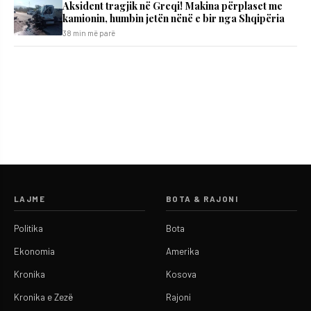
Aksident tragjik në Greqi! Makina përplaset me
kamionin, humbin jetën nënë e bir nga Shqipëria
38 min më parë
LAJME
BOTA & RAJONI
Politika
Bota
Ekonomia
Amerika
Kronika
Kosova
Kronika e Zezë
Rajoni