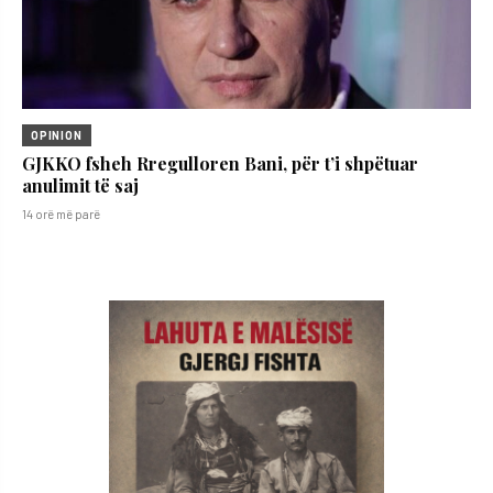
OPINION
GJKKO fsheh Rregulloren Bani, për t’i shpëtuar
anulimit të saj
14 orë më parë