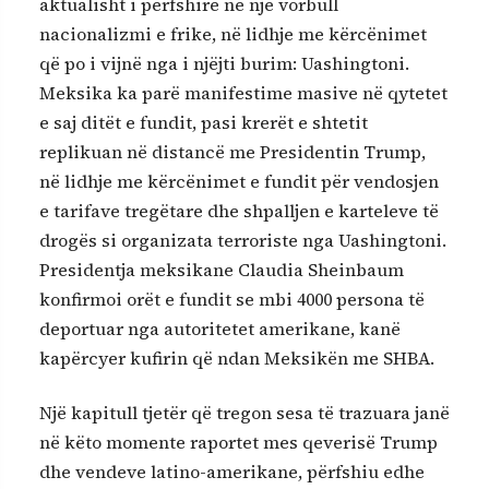
aktualisht i përfshirë në një vorbull
nacionalizmi e frike, në lidhje me kërcënimet
që po i vijnë nga i njëjti burim: Uashingtoni.
Meksika ka parë manifestime masive në qytetet
e saj ditët e fundit, pasi krerët e shtetit
replikuan në distancë me Presidentin Trump,
në lidhje me kërcënimet e fundit për vendosjen
e tarifave tregëtare dhe shpalljen e karteleve të
drogës si organizata terroriste nga Uashingtoni.
Presidentja meksikane Claudia Sheinbaum
konfirmoi orët e fundit se mbi 4000 persona të
deportuar nga autoritetet amerikane, kanë
kapërcyer kufirin që ndan Meksikën me SHBA.
Një kapitull tjetër që tregon sesa të trazuara janë
në këto momente raportet mes qeverisë Trump
dhe vendeve latino-amerikane, përfshiu edhe