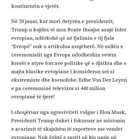
kontinentin e vjetër.
Në 20 janar, kur mori detyrën e presidentit,
Trump u kujdes të mos ftonte thuajse asnjë lider
evropian, ndërkohë që në fjalimin e tij fjala
“Evropë” nuk u artikulua asnjëherë. Në sallën e
ceremonialit nga Evropa ndodheshin vetëm
krerët e atyre forcave politike që e djathta dhe e
majta klasike evropiane i konsideron sot si
ekstremiste dhe ksenofobe. Edhe Von Der Leyen
e pa ceremoninë televizor si 440 milion
evropianë të tjerë!
I shoqëruar nga agresiviteti vulgar i Elon Musk,
Presidenti Trump duket i fokusuar në misionin
e acarimit të skajshëm të raporteve me vendet
evropiane. Nuk është e rastit që kjo qasje në