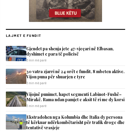
LAJMET E FUNDIT
Gjendet pa shenja jete 47-vjeçari në Elbasan,
dyshimet e para të policisë
3 min më parë
30 vatra zjarri në 24 orët e fundit, 8 mbeten aktive.
Vijon puna për shuarjen e tyre
3 min më parë
Vijojnë punimet, hapet segmenti Labinot-Fushë–
Mirakë. Rama ndan pamjet e aksit të ri me dy korsi
3 min më parë
Ekstradohen nga Kolumbia dhe Italia dy persona
të kërkuar ndërkombëtarisht për trafik droge dhe
tentativë vrasjeje