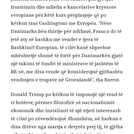
frustrimin dhe mllefin e kancelarive kryesore
evropiane për këtë kurs përplasjeje që po
kërkon tani Uashingtoni me Evropën. “Nëse
Danimarka bën thirrje për ndihmë, Franca do të
jetë aty së bashku me vendet e tjera të
Bashkimit Europian, të cilët kanë shprehur
mbështetje shumë të fortë për Danimarkën gjatë
një takimi të fundit të ministrave të jashtëm të
BE-së, me disa vende që konsiderojnë gjithashtu
vendosjen e trupave në Groenlandë”, tha Barrot.
Donald Trump po kërkon të imponojë një rend të
ri botëror, përmes filozofizë së nacionalizmit
ekonomik dhe instalimit të një rrjeti interesash
të cilat po zëvendësojnë dhunshëm, në harkun e
disa ditëve nga marrja e detyrës prej tij, të gjitha