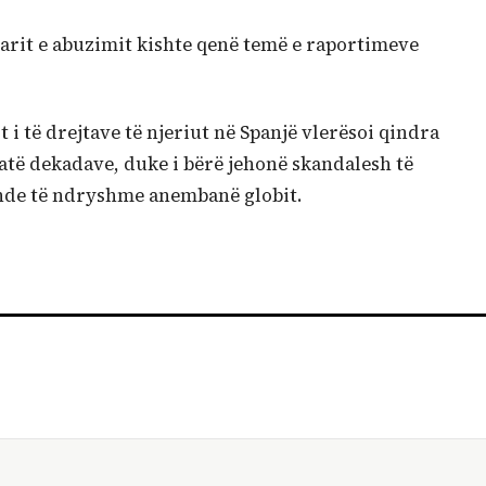
arit e abuzimit kishte qenë temë e raportimeve
it i të drejtave të njeriut në Spanjë vlerësoi qindra
gjatë dekadave, duke i bërë jehonë skandalesh të
nde të ndryshme anembanë globit.