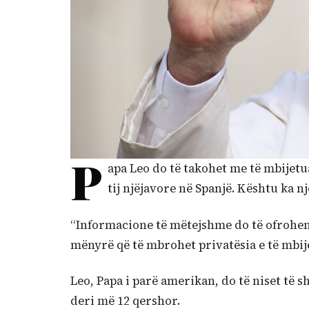
P
apa Leo do të takohet me të mbijetua
tij njëjavore në Spanjë. Kështu ka n
“Informacione të mëtejshme do të ofrohen 
mënyrë që të mbrohet privatësia e të mbij
Leo, Papa i parë amerikan, do të niset të 
deri më 12 qershor.