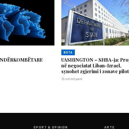
BOTA
 NDËRKOMBËTARE
UASHINGTON – SHBA-ja: Pro
në negociatat Liban-Izrael,
synohet zgjerimi i zonave pilot
10 orë më parë
SPORT & OPINION
ARTE