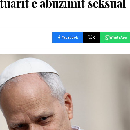
tuarit e abuzimit seksual
Facebook
X
WhatsApp