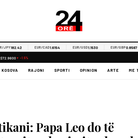
182.42
1.6154
1.1530
0.8567
PY
EUR/CAD
EUR/USD
EUR/GBP
L
$72.9600
▼ -1.5%
KOSOVA
RAJONI
SPORTI
OPINION
ARTE
ME 
tikani: Papa Leo do të