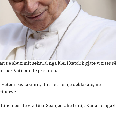
rit e abuzimit seksual nga kleri katolik gjatë vizitës s
joftuar Vatikani të premten.
vetëm pas takimit,” thuhet në një deklaratë, në
etuarve.
shtunën për të vizituar Spanjën dhe Ishujt Kanarie nga 6