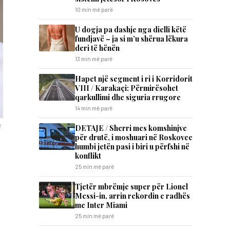
10 min më parë
U dogja pa dashje nga dielli këtë
fundjavë – ja si m’u shërua lëkura
deri të hënën
13 min më parë
Hapet një segment i ri i Korridorit
VIII / Karakaçi: Përmirësohet
qarkullimi dhe siguria rrugore
14 min më parë
ë
DETAJE / Sherri mes komshinjve
për drutë, i moshuari në Roskovec
humbi jetën pasi i biri u përfshi në
konflikt
25 min më parë
Tjetër mbrëmje super për Lionel
Messi-in, arrin rekordin e radhës
me Inter Miami
25 min më parë