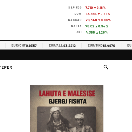
7,710
S&P 500
▼0.18%
53,885
DOW
▼0.85%
26,348
NASDAQ
▼0.06%
78.02
NAFTA
▲0.94%
4,355
ARI
▲1.28%
0.9357
93.2212
61.4970
EUR/CHF
EUR/ALL
EUR/MKD
EUR/R
🔍
TEPER