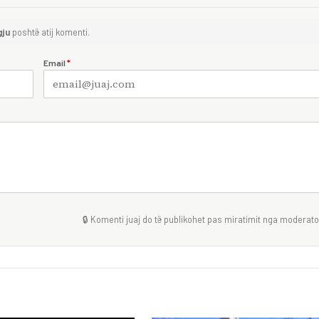
gju
poshtë atij komenti.
Email
*
🔒 Komenti juaj do të publikohet pas miratimit nga moderator