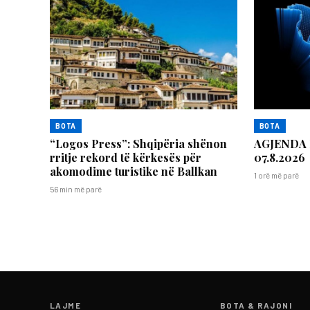
BOTA
BOTA
“Logos Press”: Shqipëria shënon
AGJENDA
rritje rekord të kërkesës për
07.8.2026
akomodime turistike në Ballkan
1 orë më parë
56 min më parë
LAJME
BOTA & RAJONI