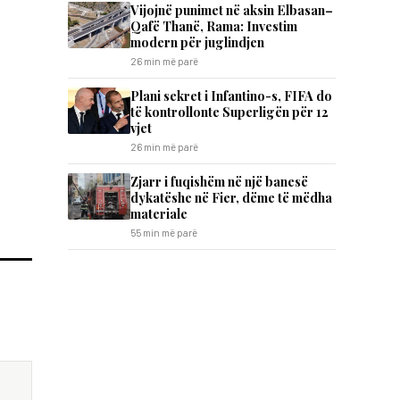
Vijojnë punimet në aksin Elbasan–
Qafë Thanë, Rama: Investim
modern për juglindjen
26 min më parë
Plani sekret i Infantino-s, FIFA do
të kontrollonte Superligën për 12
vjet
26 min më parë
Zjarr i fuqishëm në një banesë
dykatëshe në Fier, dëme të mëdha
materiale
55 min më parë