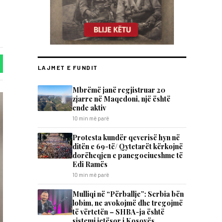
LAJMET E FUNDIT
Mbrëmë janë regjistruar 20
zjarre në Maqedoni, një është
ende aktiv
10 min më parë
Protesta kundër qeverisë hyn në
ditën e 69-të/ Qytetarët kërkojnë
dorëheqjen e panegociueshme të
Edi Ramës
10 min më parë
Mulliqi në “Përballje”: Serbia bën
lobim, ne avokojmë dhe tregojmë
të vërtetën – SHBA-ja është
sistemi jetësor i Kosovës