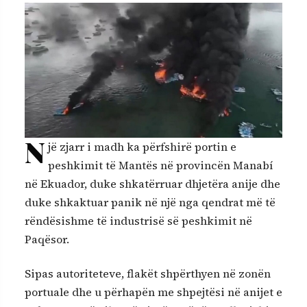
N
jë zjarr i madh ka përfshirë portin e
peshkimit të Mantës në provincën Manabí
në Ekuador, duke shkatërruar dhjetëra anije dhe
duke shkaktuar panik në një nga qendrat më të
rëndësishme të industrisë së peshkimit në
Paqësor.
Sipas autoriteteve, flakët shpërthyen në zonën
portuale dhe u përhapën me shpejtësi në anijet e