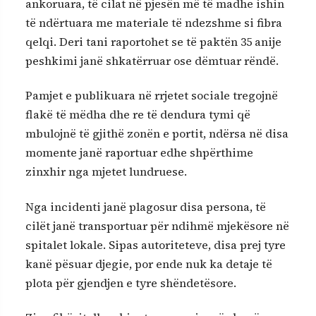
ankoruara, të cilat në pjesën më të madhe ishin
të ndërtuara me materiale të ndezshme si fibra
qelqi. Deri tani raportohet se të paktën 35 anije
peshkimi janë shkatërruar ose dëmtuar rëndë.
Pamjet e publikuara në rrjetet sociale tregojnë
flakë të mëdha dhe re të dendura tymi që
mbulojnë të gjithë zonën e portit, ndërsa në disa
momente janë raportuar edhe shpërthime
zinxhir nga mjetet lundruese.
Nga incidenti janë plagosur disa persona, të
cilët janë transportuar për ndihmë mjekësore në
spitalet lokale. Sipas autoriteteve, disa prej tyre
kanë pësuar djegie, por ende nuk ka detaje të
plota për gjendjen e tyre shëndetësore.