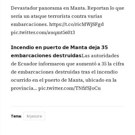
Devastador panorama en Manta. Reportan lo que
sería un ataque terrorista contra varias
embarcaciones. https://t.co/ricMWjSFgd
pic.twitter.com/auqmt56013
𝗜𝗻𝗰𝗲𝗻𝗱𝗶𝗼 𝗲𝗻 𝗽𝘂𝗲𝗿𝘁𝗼 𝗱𝗲 𝗠𝗮𝗻𝘁𝗮 𝗱𝗲𝗷𝗮 𝟯𝟱
𝗲𝗺𝗯𝗮𝗿𝗰𝗮𝗰𝗶𝗼𝗻𝗲𝘀 𝗱𝗲𝘀𝘁𝗿𝘂𝗶𝗱𝗮𝘀Las autoridades
de Ecuador informaron que aumentó a 35 la cifra
de embarcaciones destruidas tras el incendio
ocurrido en el puerto de Manta, ubicado en la
provincia… pic.twitter.com/TNfifSJoCu
Tema:
kryesore