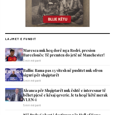
LAJMET E FUNDIT
Maresca nuk heq dorë nga Rodri, presion
Barcelonës: Të premten do jetë në Manchester!
3 min më parë
Balliu: Rama pas 13 vitesh në pushtet nuk ofron
siguri për shqiptarët
5 min më parë
Aleanca për Shqiptarët nuk është e interesuar të
bëhet pjesë e kësaj qeverie, le ta heqë këtë merak
VLEN-i
5 min më parë
Një Rudy Gobert i destinuar për Hall of Fame,