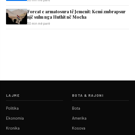
Forcat e armatosura të Jemenit: Kemi zmbrapsur
një sulm nga Huthit në Mocha
30 min më parë
LAJME
BOTA & RAJONI
Politika
Bota
Ekonomia
Amerika
Kronika
Kosova