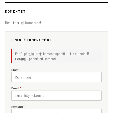
KOMENTET
Bëhu i pari që komenton!
LINI NJË KOMENT TË RI
Për t'u përgjigjur një komenti specifik, kliko butonin
💬
Përgjigju
poshtë atij komenti.
Emri
*
Email
*
Komenti
*