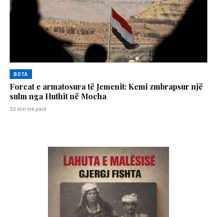
BOTA
Forcat e armatosura të Jemenit: Kemi zmbrapsur një
sulm nga Huthit në Mocha
30 min më parë