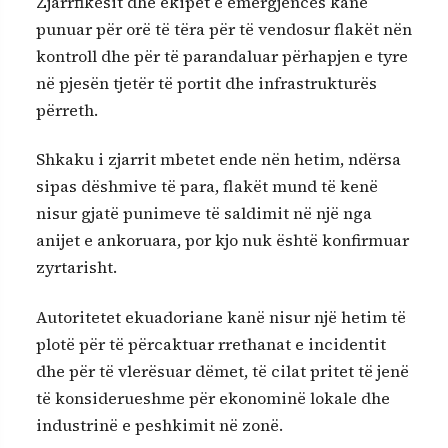
Zjarrfikësit dhe ekipet e emergjencës kanë
punuar për orë të tëra për të vendosur flakët nën
kontroll dhe për të parandaluar përhapjen e tyre
në pjesën tjetër të portit dhe infrastrukturës
përreth.
Shkaku i zjarrit mbetet ende nën hetim, ndërsa
sipas dëshmive të para, flakët mund të kenë
nisur gjatë punimeve të saldimit në një nga
anijet e ankoruara, por kjo nuk është konfirmuar
zyrtarisht.
Autoritetet ekuadoriane kanë nisur një hetim të
plotë për të përcaktuar rrethanat e incidentit
dhe për të vlerësuar dëmet, të cilat pritet të jenë
të konsiderueshme për ekonominë lokale dhe
industrinë e peshkimit në zonë.