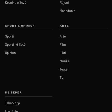
Kronika e Zezë
Rajoni
Maqedonia
SPORT & OPINION
ARTE
Sporti
Arte
Sporti në Botë
Film
Opinion
Libri
Muzikë
Teatër
TV
MË TEPËR
Teknologji
Life Style