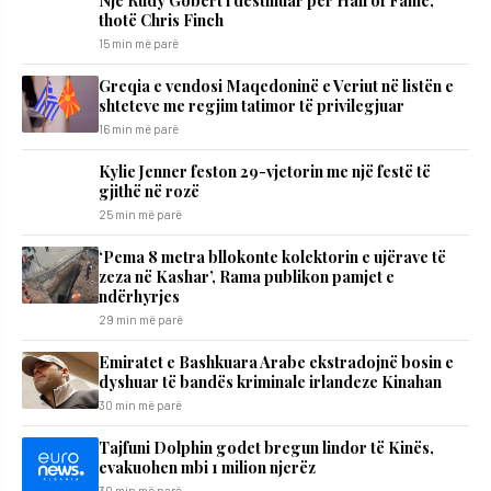
thotë Chris Finch
15 min më parë
Greqia e vendosi Maqedoninë e Veriut në listën e
shteteve me regjim tatimor të privilegjuar
16 min më parë
Kylie Jenner feston 29-vjetorin me një festë të
gjithë në rozë
25 min më parë
‘Pema 8 metra bllokonte kolektorin e ujërave të
zeza në Kashar’, Rama publikon pamjet e
ndërhyrjes
29 min më parë
Emiratet e Bashkuara Arabe ekstradojnë bosin e
dyshuar të bandës kriminale irlandeze Kinahan
30 min më parë
Tajfuni Dolphin godet bregun lindor të Kinës,
evakuohen mbi 1 milion njerëz
30 min më parë