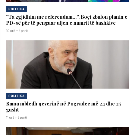
POLITIKA
“Ta zgjidhim me referendum…”, Boçi zbulon planin e
PD-së për të penguar uljen e numrit të bashkive
10 orë më parë
POLITIKA
Rama mbledh qeverinë në Pogradec më 24 dhe 25
gusht
11 orë më parë