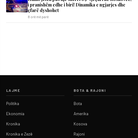
i pranishëm edhe i biri! Dinamika e ngjarjes dhe
çfarë dyshohet
8 orë më parë
LAJME
BOTA & RAJONI
Politika
Bota
Ekonomia
Amerika
Kronika
Kosova
Kronika e Zezë
Rajoni