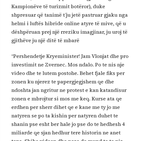
Kampionëve të turizmit botëror), duke
shpresuar që tanimë t’ju jetë pastruar gjaku nga
helmi i luftës hibride online atyre të mive, që u
dëshpëruan prej një rreziku imagjinar, ju uroj të
gjithëve ju një ditë të mbarë
“Pershendetje Kryeminister! Jam Vlonjat dhe pro
investimit ne Zvernec. Mos ndalo. Po te nis nje
video dhe te lutem postohe. Behet fjale fiks per
zonen ku njerez te papergjegjshem qe dhe
ndoshta jan ngritur ne protest e kan katandisur
zonen e mbrojtur si mos me keq. Kurse ata qe
erdhen per sherr dihet qe e kane me ty jo me
natyren se po ta kishin per natyren duhet te
shanin pse esht ber hale jo pse do te hedhesh 4
miliarde qe sjan hedhur tere historin ne anet
tona. Shihe videon dhe nese do mund te te nis