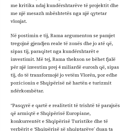
me kritika ndaj kundërshtarëve të projektit dhe
me një mesazh mbështetës nga një qytetar
vlonjat.
Në postimin e tij, Rama argumenton se pamjet
tregojnë gjendjen reale të zonës dhe jo atë që,
sipas tij, paraqitet nga kundërshtarët e
investimit. Më tej, Rama thekson se bëhet fjalë
për një investim prej 4 miliardë eurosh që, sipas
tij, do të transformojë jo vetëm Vlorën, por edhe
pozicionin e Shqipërisë në hartën e turizmit
ndërkombëtar.
“Pasqyrë e qartë e realitetit të trishtë të parajsës
që armiqtë e Shqipërisë Europiane,
konkurrentët e Shqipërisë Turistike dhe të
verbërit e ‘Shqipërisë së shqiptarëve’ duan ta