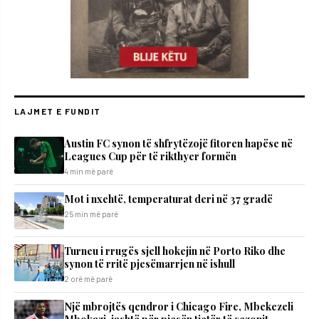
LAJMET E FUNDIT
Austin FC synon të shfrytëzojë fitoren hapëse në
Leagues Cup për të rikthyer formën
4 min më parë
Mot i nxehtë, temperaturat deri në 37 gradë
25 min më parë
Turneu i rrugës sjell hokejin në Porto Riko dhe
synon të rritë pjesëmarrjen në ishull
2 orë më parë
Një mbrojtës qendror i Chicago Fire, Mbekezeli