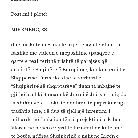
Postimi i plotë:
MIRËMËNGJES
dhe me këtë mesazh të nxjerrë nga telefoni im
bashkë me videon e mëposhtme (pasqyrë e
qartë e realitetit të trishtë të parajsës që
armiqtë e Shqipërisë Europiane, konkurrentët e
Shqipërisë Turistike dhe të verbërit e
“Shqipërisë së shqiptarëve” duan ta mbajnë të
gjithë bashkë tamam kështu si është sot – siç do
ta shihni vetë – tokë të ndotur e të paprekur nga
tradhtia ime, që dua të sjell një investim 4
miliardë në funksion të një projekti që e kthen
Vlorën në beben e syrit të turizmit në këtë anë
të botës, ndërsa Shqipërinë e ngjit në Ligën e