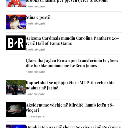
Mbokazi, jashtë për pjesën tjetër të sezonit
3 orë më parë
Stina e pestë
3 orë më parë
Arizona Cardinals mundin Carolina Panthers 20-
17 në Hall of Fame Game
3 orë më parë
Çfarë tha Jaylen Brown për transferimin te 76ers
dhe bashkëpunimin me LeBron James
4 orë më parë
Raportohet se një pjesëtar i MUP-it serb është
ndaluar në Jarinë
5 orë më parë
Aksident me vdekje në Mirditë, humb jetën 38-
vjeçari
7 orë më parë
Humb jetën pas një sherri 69-vjeçari në Roskovec,