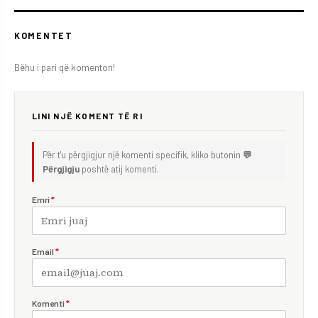
KOMENTET
Bëhu i pari që komenton!
LINI NJË KOMENT TË RI
Për t'u përgjigjur një komenti specifik, kliko butonin
💬
Përgjigju
poshtë atij komenti.
Emri
*
Email
*
Komenti
*