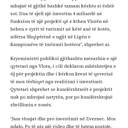
mbajnë të gjithë bashkë tamam kështu si është
sot. Dua të sjell një investim 4 miliardë në
funksion të një projekti që e kthen Vlorën në
beben e syrit të turizmit në këtë anë të botës,
ndërsa Shqipërinë e ngjit në Ligën e
Kampionëve të turizmit botëror”, shprehet ai.
Kryeministri publikoi gjithashtu mesazhin e një
qytetari nga Vlora, i cili deklaron mbështetjen e
tij për projektin dhe i kërkon kreut të qeverisë
të mos tërhiqet nga realizimi i investimit.
Qytetari shprehet se kundërshtarët e projektit
nuk po mbrojnë natyrën, por po kundërshtojnë
zhvillimin e zonës.
“Jam vlonjat dhe pro investimit në Zvernec. Mos
ndalo. Po të nis një video dhe të lutem postoje.