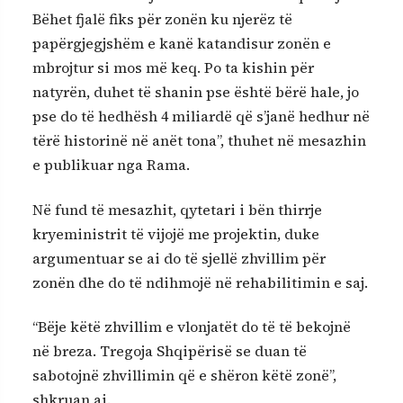
Bëhet fjalë fiks për zonën ku njerëz të
papërgjegjshëm e kanë katandisur zonën e
mbrojtur si mos më keq. Po ta kishin për
natyrën, duhet të shanin pse është bërë hale, jo
pse do të hedhësh 4 miliardë që s’janë hedhur në
tërë historinë në anët tona”, thuhet në mesazhin
e publikuar nga Rama.
Në fund të mesazhit, qytetari i bën thirrje
kryeministrit të vijojë me projektin, duke
argumentuar se ai do të sjellë zhvillim për
zonën dhe do të ndihmojë në rehabilitimin e saj.
“Bëje këtë zhvillim e vlonjatët do të të bekojnë
në breza. Tregoja Shqipërisë se duan të
sabotojnë zhvillimin që e shëron këtë zonë”,
shkruan ai.