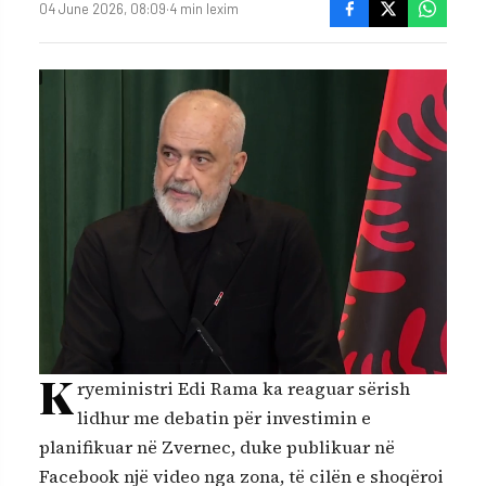
04 June 2026, 08:09
·
4 min lexim
K
ryeministri Edi Rama ka reaguar sërish
lidhur me debatin për investimin e
planifikuar në Zvernec, duke publikuar në
Facebook një video nga zona, të cilën e shoqëroi