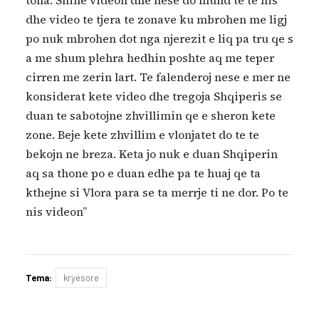
dhe video te tjera te zonave ku mbrohen me ligj
po nuk mbrohen dot nga njerezit e liq pa tru qe s
a me shum plehra hedhin poshte aq me teper
cirren me zerin lart. Te falenderoj nese e mer ne
konsiderat kete video dhe tregoja Shqiperis se
duan te sabotojne zhvillimin qe e sheron kete
zone. Beje kete zhvillim e vlonjatet do te te
bekojn ne breza. Keta jo nuk e duan Shqiperin
aq sa thone po e duan edhe pa te huaj qe ta
kthejne si Vlora para se ta merrje ti ne dor. Po te
nis videon”
Tema:
kryesore