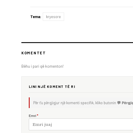
Tema:
kryesore
KOMENTET
Bëhu i pari që komenton!
LINI NJË KOMENT TË RI
Për t'u përgjigjur një komenti specifik, kliko butonin
💬 Përgji
Emri
*