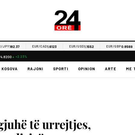
182.37
1.6123
1.1552
0.8569
PY
EUR/CAD
EUR/USD
EUR/GBP
74.8200
▲ +2.23%
KOSOVA
RAJONI
SPORTI
OPINION
ARTE
ME 
juhë të urrejtjes,