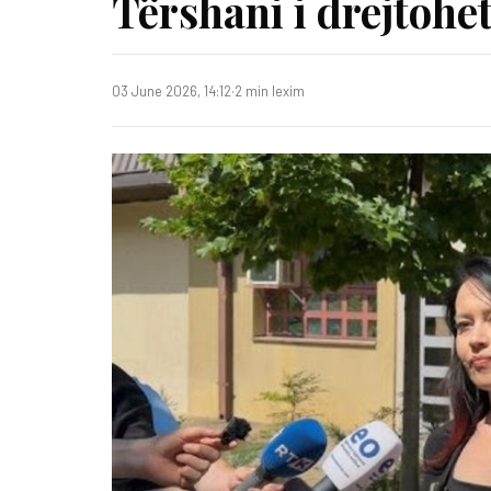
Tërshani i drejtohet
03 June 2026, 14:12
·
2 min lexim