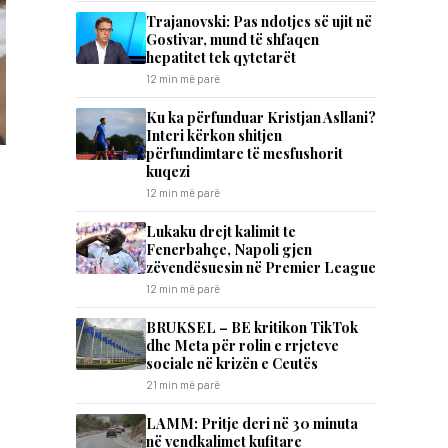
Trajanovski: Pas ndotjes së ujit në
Gostivar, mund të shfaqen
hepatitet tek qytetarët
12 min më parë
Ku ka përfunduar Kristjan Asllani?
Interi kërkon shitjen
përfundimtare të mesfushorit
kuqezi
12 min më parë
Lukaku drejt kalimit te
Fenerbahçe, Napoli gjen
zëvendësuesin në Premier League
12 min më parë
BRUKSEL – BE kritikon TikTok
dhe Meta për rolin e rrjeteve
sociale në krizën e Ceutës
21 min më parë
LAMM: Pritje deri në 30 minuta
në vendkalimet kufitare