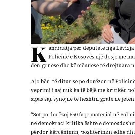
K
andidatja për deputete nga Lëvizja
Policinë e Kosovës një dosje me mat
denigruese dhe kërcënuese të drejtuara nda
Ajo bëri të ditur se po dorëzon në Policin
veprimi i saj nuk ka të bëjë me kritikën p
sipas saj, synojnë të heshtin gratë në jetën
“Sot po dorëzoj 650 faqe material në Polici
në demokraci kritika është e domosdoshme
përdor kërcënimin, poshtërimin edhe dhun