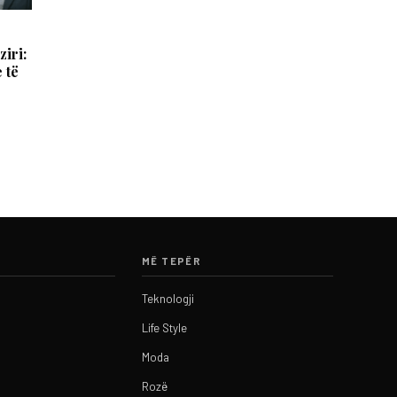
iri:
 të
MË TEPËR
Teknologji
Life Style
Moda
Rozë