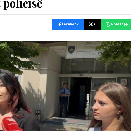
 policisë
Facebook
X
WhatsApp