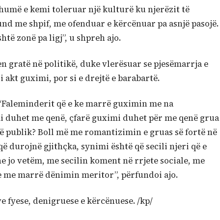
Shumë e kemi toleruar një kulturë ku njerëzit të
d me shpif, me ofenduar e kërcënuar pa asnjë pasojë.
të zonë pa ligj”, u shpreh ajo.
len gratë në politikë, duke vlerësuar se pjesëmarrja e
i akt guximi, por si e drejtë e barabartë.
: “Faleminderit që e ke marrë guximin me na
mi duhet me qenë, çfarë guximi duhet për me qenë grua
në publik? Boll më me romantizimin e gruas së fortë në
ë durojnë gjithçka, synimi është që secili njeri që e
e jo vetëm, me secilin koment në rrjete sociale, me
he me marrë dënimin meritor”, përfundoi ajo.
e fyese, denigruese e kërcënuese. /kp/