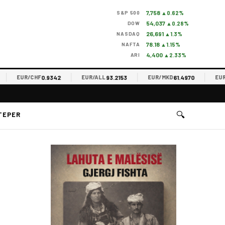
7,758
S&P 500
▲0.62%
54,037
DOW
▲0.28%
26,691
NASDAQ
▲1.3%
78.18
NAFTA
▲1.15%
4,400
ARI
▲2.33%
0.9342
93.2153
61.4970
EUR/CHF
EUR/ALL
EUR/MKD
EUR/R
🔍
TEPER