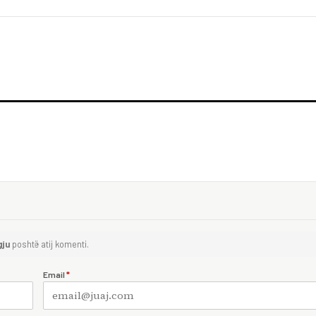
gju
poshtë atij komenti.
Email
*