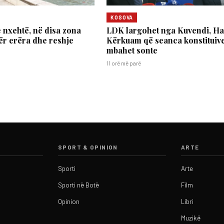
KOSOVA
 nxehtë, në disa zona
LDK largohet nga Kuvendi, Haz
ër erëra dhe reshje
Kërkuam që seanca konstituive
mbahet sonte
11 orë më parë
SPORT & OPINION
ARTE
Sporti
Arte
Sporti në Botë
Film
Opinion
Libri
Muzikë