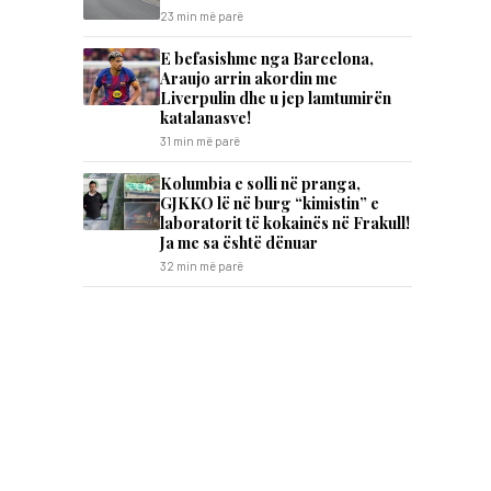
23 min më parë
E befasishme nga Barcelona,
Araujo arrin akordin me
Liverpulin dhe u jep lamtumirën
katalanasve!
31 min më parë
Kolumbia e solli në pranga,
GJKKO lë në burg “kimistin” e
laboratorit të kokainës në Frakull!
Ja me sa është dënuar
32 min më parë