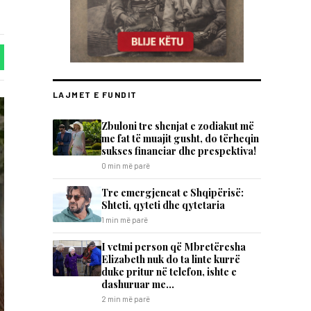
LAJMET E FUNDIT
Zbuloni tre shenjat e zodiakut më
me fat të muajit gusht, do tërheqin
sukses financiar dhe prespektiva!
0 min më parë
Tre emergjencat e Shqipërisë:
Shteti, qyteti dhe qytetaria
1 min më parë
I vetmi person që Mbretëresha
Elizabeth nuk do ta linte kurrë
duke pritur në telefon, ishte e
dashuruar me…
2 min më parë