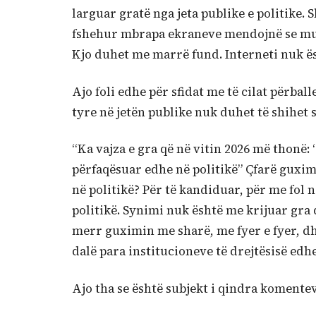
larguar gratë nga jeta publike e politike. 
fshehur mbrapa ekraneve mendojnë se mun
Kjo duhet me marrë fund. Interneti nuk ësh
Ajo foli edhe për sfidat me të cilat përbal
tyre në jetën publike nuk duhet të shihet s
“Ka vajza e gra që në vitin 2026 më thonë
përfaqësuar edhe në politikë” Çfarë guxi
në politikë? Për të kandiduar, për me fol 
politikë. Synimi nuk është me krijuar gra q
merr guximin me sharë, me fyer e fyer, dh
dalë para institucioneve të drejtësisë ed
Ajo tha se është subjekt i qindra komentev