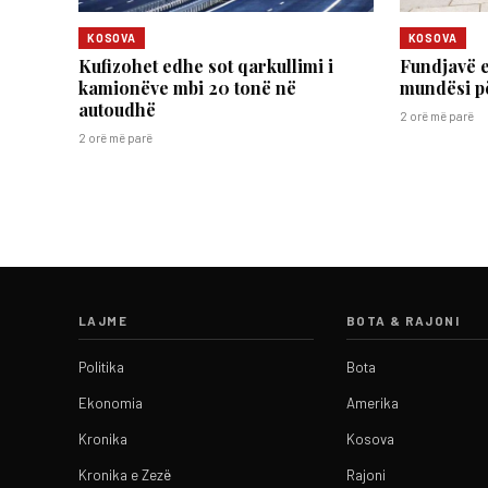
KOSOVA
KOSOVA
Kufizohet edhe sot qarkullimi i
Fundjavë e
kamionëve mbi 20 tonë në
mundësi p
autoudhë
2 orë më parë
2 orë më parë
LAJME
BOTA & RAJONI
Politika
Bota
Ekonomia
Amerika
Kronika
Kosova
Kronika e Zezë
Rajoni