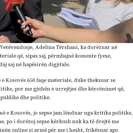
 Vetëvendosje, Adelina Tërshani, ka dorëzuar në
eriale që, sipas saj, përmbajnë komente fyese,
j saj në hapësirën digjitale.
ë e Kosovës 650 faqe materiale, duke theksuar se
olitike, por me gjuhën e urrejtjes dhe kërcënimet që,
 publike dhe politike.
në e Kosovës, jo sepse jam lënduar nga kritika politike,
, po i dorëzoj sepse kërkush nuk ka të drejtë me
ën online si armë për me i hesht, frikësuar apo