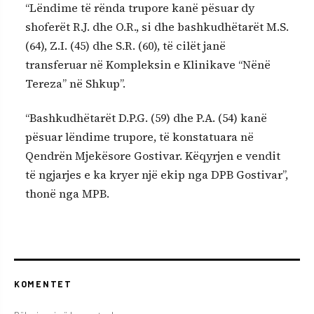
“Lëndime të rënda trupore kanë pësuar dy
shoferët R.J. dhe O.R., si dhe bashkudhëtarët M.S.
(64), Z.I. (45) dhe S.R. (60), të cilët janë
transferuar në Kompleksin e Klinikave “Nënë
Tereza” në Shkup”.
“Bashkudhëtarët D.P.G. (59) dhe P.A. (54) kanë
pësuar lëndime trupore, të konstatuara në
Qendrën Mjekësore Gostivar. Këqyrjen e vendit
të ngjarjes e ka kryer një ekip nga DPB Gostivar”,
thonë nga MPB.
KOMENTET