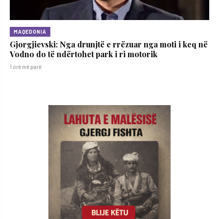
MAQEDONIA
Gjorgjievski: Nga drunjtë e rrëzuar nga moti i keq në
Vodno do të ndërtohet park i ri motorik
1 orë më parë