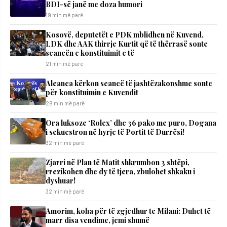
BDI-së janë me doza ​humori
19 min më parë
Kosovë, deputetët e PDK mblidhen në Kuvend,
LDK dhe AAK thirrje Kurtit që të thërrasë sonte
seancën e konstituimit e të
21 min më parë
Aleanca kërkon seancë të jashtëzakonshme sonte
për konstituimin e Kuvendit
29 min më parë
Ora luksoze ‘Rolex’ dhe 36 pako me puro, Dogana
i sekuestron në hyrje të Portit të Durrësi!
32 min më parë
Zjarri në Plan të Matit shkrumbon 3 shtëpi,
rrezikohen dhe dy të tjera, zbulohet shkaku i
dyshuar!
32 min më parë
Amorim, koha për të zgjedhur te Milani: Duhet të
marr disa vendime, jemi shumë