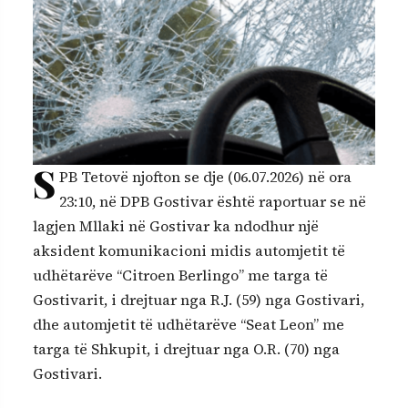
S
PB Tetovë njofton se dje (06.07.2026) në ora
23:10, në DPB Gostivar është raportuar se në
lagjen Mllaki në Gostivar ka ndodhur një
aksident komunikacioni midis automjetit të
udhëtarëve “Citroen Berlingo” me targa të
Gostivarit, i drejtuar nga R.J. (59) nga Gostivari,
dhe automjetit të udhëtarëve “Seat Leon” me
targa të Shkupit, i drejtuar nga O.R. (70) nga
Gostivari.