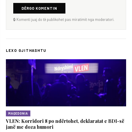
DËRGO KOMENTIN
🔒 Komenti juaj do të publikohet pas miratimit nga moderatori.
LEXO GJITHASHTU
MAQEDONIA
VLEN: Korridori 8 po ndërtohet, deklaratat e BDI-së
janë me doza ​humori