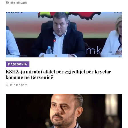
19 min më parë
MAQEDONIA
KSHZ-ja miratoi afatet për zgjedhjet për kryetar
komune në Bërvenicë
59 min më parë