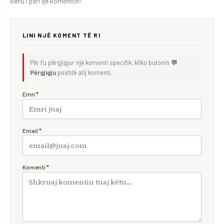
Bëhu i pari që komenton!
LINI NJË KOMENT TË RI
Për t'u përgjigjur një komenti specifik, kliko butonin
💬
Përgjigju
poshtë atij komenti.
Emri
*
Email
*
Komenti
*