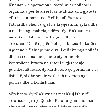
lënduar.Një operacion i koordinuar policor u
organizua për të arrestuar të akuzuarit, gjatë të
cilit një automjet në të cilin udhëtonte e
Fatbardha Shehi u gjet në kryqëzimin Sykia dhe
u ndalua nga policia, ndërsa dy të akuzuarit
meshkuj u fshehën në bagazh dhe u
arrestuan.Në të njëjtën kohë, i akuzuari i katërt
u gjet në një shtëpi me qira, i cili iku nga policët
dhe u arrestua menjëherë aty pranë.Në
kontrollet e kryera në shtëpi u gjetën: një
pushkë luftarake, dy karikatorë që përmbante 57
fishekë, si dhe sende veshjesh u gjetën nga
policia dhe u konfiskuan.
Vërehet se dy të akuzuarit meshkuj ishin të
arratisur nga një Qendër Paraburgimi, ndërsa i
akuzuari i tretë ishte në një leje të rregullt