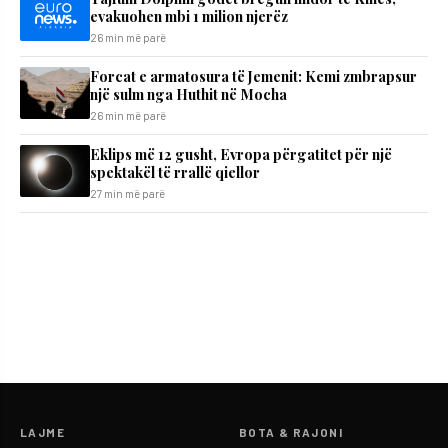
evakuohen mbi 1 milion njerëz
26 min më parë
Forcat e armatosura të Jemenit: Kemi zmbrapsur
një sulm nga Huthit në Mocha
26 min më parë
Eklips më 12 gusht, Evropa përgatitet për një
spektakël të rrallë qiellor
27 min më parë
LAJME
BOTA & RAJONI