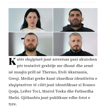
K
atër shqiptarë janë arrestuar pasi akuzohen
për tentativë grabitje me dhunë dhe armë
në muajin prill në Thermo, Etoli Akarnania,
Greqi. Mediat greke kanë zbardhur identitetin e
shqiptarëvre të cilët janë identifikuar si Romeo
Qosja, Lefter Toci, Mariol Toska dhe Fatbardha
Shehi. Gjithashtu janë publikuar edhe fotot e
tyre.