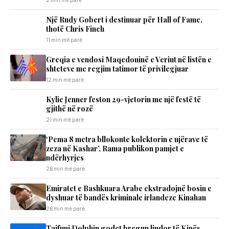
Një Rudy Gobert i destinuar për Hall of Fame,
thotë Chris Finch
11 min më parë
Greqia e vendosi Maqedoninë e Veriut në listën e
shteteve me regjim tatimor të privilegjuar
12 min më parë
Kylie Jenner feston 29-vjetorin me një festë të
gjithë në rozë
21 min më parë
‘Pema 8 metra bllokonte kolektorin e ujërave të
zeza në Kashar’, Rama publikon pamjet e
ndërhyrjes
26 min më parë
Emiratet e Bashkuara Arabe ekstradojnë bosin e
dyshuar të bandës kriminale irlandeze Kinahan
26 min më parë
Tajfuni Dolphin godet bregun lindor të Kinës,