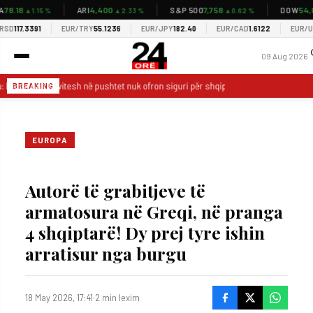
8.18
4,400
7,758
54,03
ARI
S&P 500
DOW
▲1.15 %
▲2.33 %
▲0.62 %
D
117.3391
EUR/TRY
55.1236
EUR/JPY
182.40
EUR/CAD
1.6122
EUR/USD
09 Aug 2026
u: Rama pas 13 vitesh në pushtet nuk ofron siguri për shqiptarët
Aleanca p
BREAKING
EUROPA
Autorë të grabitjeve të
armatosura në Greqi, në pranga
4 shqiptarë! Dy prej tyre ishin
arratisur nga burgu
18 May 2026, 17:41
·
2 min lexim