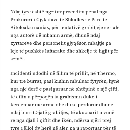
Ndaj tyre është ngritur procedim penal nga
Prokurori i Gjykatave të Shkallës së Parë të
Aitoloakarnanias, për tentativë grabitjeje seriale
nga autorë që mbanin armë, dhunë ndaj
zyrtarëve dhe personelit gjyqësor, mbajtje pa
leje të pushkës luftarake dhe shkelje të ligjit për
armët.
Incidenti ndodhi në fillim të prillit, në Thermo,
kur tre burrat, pasi kishin mbuluar fytyrën, hynë
nga një derë e pasiguruar në shtëpinë e një çifti,
të cilin u përpoqën ta grabisnin duke i
kërcënuar me armë dhe duke përdorur dhunë
ndaj burrit.Gjatë grabitjes, të akuzuarit u vunë
re nga djali i çiftit dhe ikën, ndërsa njëri prej
tyre qëlloi dy herë në ajër, pa u raportuar për të