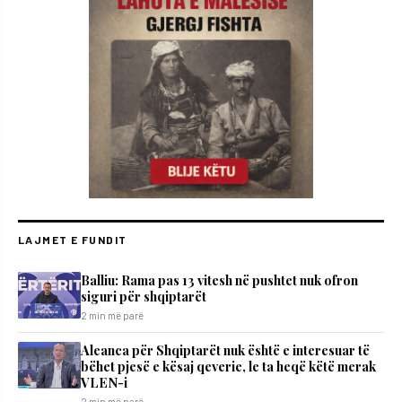
LAJMET E FUNDIT
Balliu: Rama pas 13 vitesh në pushtet nuk ofron
siguri për shqiptarët
2 min më parë
Aleanca për Shqiptarët nuk është e interesuar të
bëhet pjesë e kësaj qeverie, le ta heqë këtë merak
VLEN-i
2 min më parë