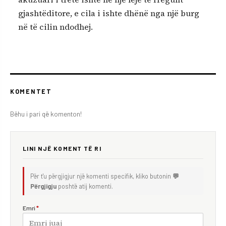
gjashtëditore, e cila i ishte dhënë nga një burg
në të cilin ndodhej.
KOMENTET
Bëhu i pari që komenton!
LINI NJË KOMENT TË RI
Për t'u përgjigjur një komenti specifik, kliko butonin
💬
Përgjigju
poshtë atij komenti.
Emri
*