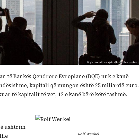
pian të Bankës Qendrore Evropiane (BQE) nuk e kanë
ëndësishme, kapitali që mungon është 25 miliardë euro.
uar të kapitalit të vet, 12 e kanë bërë këtë tashmë.
një ushtrim
Rolf Wenkel
ithë