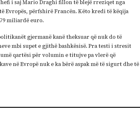
fi i saj Mario Draghi fillon të blejë rreziqet nga
 të Evropës, përfshirë Francën. Këto kredi të këqija
79 miliardë euro.
politikanët gjermanë kanë theksuar që nuk do të
ve mbi supet e gjithë bashkësisë. Pra testi i stresit
umë qartësi për volumin e titujve pa vlerë që
kave në Evropë nuk e ka bërë aspak më të sigurt dhe të