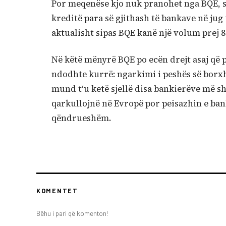
Por meqenëse kjo nuk pranohet nga BQE, she
kreditë para së gjithash të bankave në jug
aktualisht sipas BQE kanë një volum prej 8
Në këtë mënyrë BQE po ecën drejt asaj që 
ndodhte kurrë: ngarkimi i peshës së borxhe
mund t‘u ketë sjellë disa bankierëve më sh
qarkullojnë në Evropë por peisazhin e ban
qëndrueshëm.
KOMENTET
Bëhu i pari që komenton!