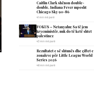
Caitlin Clark shënon double-
double, Indiana Fever mposht
Chicago Sky 90-86
41 min më parë
FOKUS – Netanyahu: Sa të jem
kryeministër, nuk do të ketë shtet
palestinez
43 min më parë
Rezultatet e së shtunës dhe çiftet e
zonaleve për Little League World
Series 2026
46 min më parë