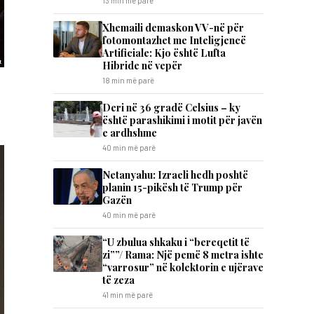
13 min më parë
Xhemaili demaskon VV-në për
fotomontazhet me Inteligjencë
Artificiale: Kjo është Lufta
Hibride në vepër
18 min më parë
Deri në 36 gradë Celsius – ky
është parashikimi i motit për javën
e ardhshme
40 min më parë
Netanyahu: Izraeli hedh poshtë
planin 15-pikësh të Trump për
Gazën
40 min më parë
“U zbulua shkaku i “bereqetit të
zi””/ Rama: Një pemë 8 metra ishte
“varrosur” në kolektorin e ujërave
të zeza
41 min më parë