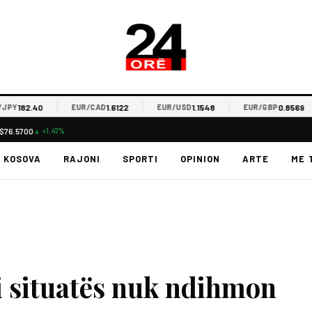
2.40
1.6122
1.1548
0.8569
EUR/CAD
EUR/USD
EUR/GBP
E
$76.5700
▲ +1.47%
KOSOVA
RAJONI
SPORTI
OPINION
ARTE
ME 
i situatës nuk ndihmon