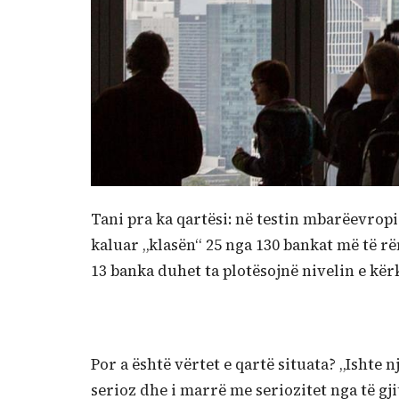
Tani pra ka qartësi: në testin mbarëevro
kaluar „klasën“ 25 nga 130 bankat më të r
13 banka duhet ta plotësojnë nivelin e kërk
Por a është vërtet e qartë situata? „Ishte 
serioz dhe i marrë me seriozitet nga të gj