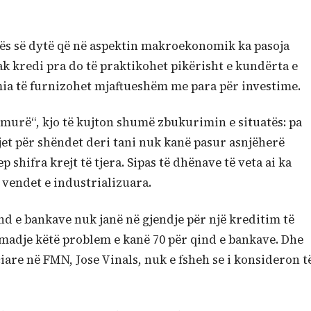
sës së dytë që në aspektin makroekonomik ka pasoja
k kredi pra do të praktikohet pikërisht e kundërta e
mia të furnizohet mjaftueshëm me para për investime.
murë“, kjo të kujton shumë zbukurimin e situatës: pa
tjet për shëndet deri tani nuk kanë pasur asnjëherë
shifra krejt të tjera. Sipas të dhënave të veta ai ka
vendet e industrializuara.
d e bankave nuk janë në gjendje për një kreditim të
adje këtë problem e kanë 70 për qind e bankave. Dhe
ciare në FMN, Jose Vinals, nuk e fsheh se i konsideron t