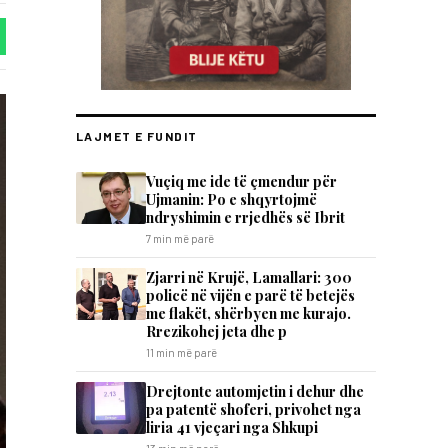
LAJMET E FUNDIT
​Vuçiq me ide të çmendur për
Ujmanin: Po e shqyrtojmë
ndryshimin e rrjedhës së Ibrit
7 min më parë
Zjarri në Krujë, Lamallari: 300
policë në vijën e parë të betejës
me flakët, shërbyen me kurajo.
Rrezikohej jeta dhe p
11 min më parë
Drejtonte automjetin i dehur dhe
pa patentë shoferi, privohet nga
liria 41 vjeçari nga Shkupi