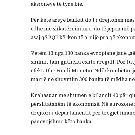
aksioneve të tyre bie.
Për këtë arsye bankat do t‘i drejtohen ma
edhe më shkatërrimtare: do të jepen më pa
asaj që BQE kërkon të arrijë pra që ekono
Vetëm 13 nga 130 banka evropiane janë „së
shihni, tani gjithçka është rregull. Por lu
efekt. Dhe Fondi Monetar Ndërkombëtar jep 
marrë në shqyrtim 300 banka të mëdha në 
Krahasuar me shumën e bilancit 40 për qin
përshtatshëm të ekonomisë. Në eurozonë m
drejtori i departamentit për tregjet finan
panevojshme këto banka.