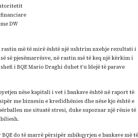
utoritetit
 financiare
ë me DW
 rastin më të mirë është një ushtrim nxehje rezultati i
ësisë së pjesëmarrësve, në rastin më të keq një kërkim i
e shefi i BQE Mario Draghi duhet t‘u blejë të parave
 pyetjen nëse kapitali i vet i bankave është në raport të
ipër me biznesin e kredidhënies dhe nëse kjo është e
përballen me situatë stresi, duke supozuar një rënie të
biliesh.
or BQE do të marrë përsipër mbikqyrjen e bankave më t