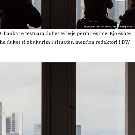
0 bankat e testuara duhet të bëjë përmirësime. Kjo është
dhe duket si zbukurim i situatës, mendon redaktori i DW