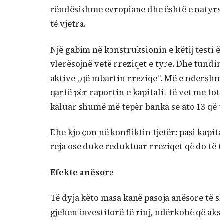
rëndësishme evropiane dhe është e natyrs
të vjetra.
Një gabim në konstruksionin e këtij testi 
vlerësojnë vetë rreziqet e tyre. Dhe tund
aktive „që mbartin rreziqe“. Më e ndershme
qartë për raportin e kapitalit të vet me tot
kaluar shumë më tepër banka se ato 13 që t
Dhe kjo çon në konfliktin tjetër: pasi kap
reja ose duke reduktuar rreziqet që do të 
Efekte anësore
Të dyja këto masa kanë pasoja anësore të 
gjehen investitorë të rinj, ndërkohë që ak