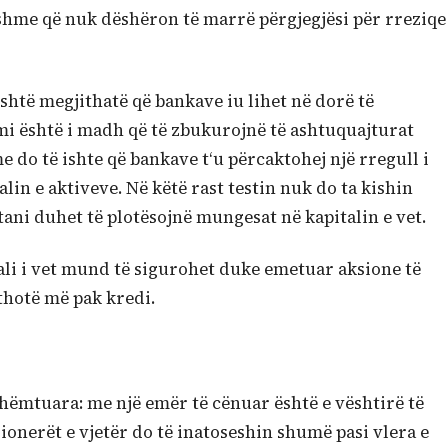
hme që nuk dëshëron të marrë përgjegjësi për rreziqe
është megjithatë që bankave iu lihet në dorë të
imi është i madh që të zbukurojnë të ashtuquajturat
 do të ishte që bankave t‘u përcaktohej një rregull i
alin e aktiveve. Në këtë rast testin nuk do ta kishin
ani duhet të plotësojnë mungesat në kapitalin e vet.
itali i vet mund të sigurohet duke emetuar aksione të
thotë më pak kredi.
shëmtuara: me një emër të cënuar është e vështirë të
sionerët e vjetër do të inatoseshin shumë pasi vlera e