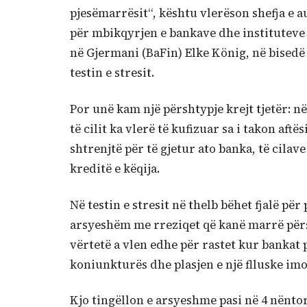
pjesëmarrësit“, kështu vlerëson shefja e a
për mbikqyrjen e bankave dhe instituteve
në Gjermani (BaFin) Elke König, në bised
testin e stresit.
Por unë kam një përshtypje krejt tjetër: në
të cilit ka vlerë të kufizuar sa i takon aft
shtrenjtë për të gjetur ato banka, të cilav
kreditë e këqija.
Në testin e stresit në thelb bëhet fjalë për
arsyeshëm me rreziqet që kanë marrë përs
vërtetë a vlen edhe për rastet kur bankat 
koniunkturës dhe plasjen e një flluske imo
Kjo tingëllon e arsyeshme pasi në 4 nënt