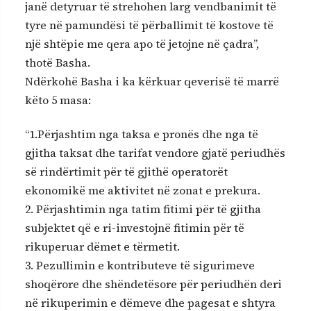
janë detyruar të strehohen larg vendbanimit të
tyre në pamundësi të përballimit të kostove të
një shtëpie me qera apo të jetojne në çadra”,
thotë Basha.
Ndërkohë Basha i ka kërkuar qeverisë të marrë
këto 5 masa:
“1.Përjashtim nga taksa e pronës dhe nga të
gjitha taksat dhe tarifat vendore gjatë periudhës
së rindërtimit për të gjithë operatorët
ekonomikë me aktivitet në zonat e prekura.
2. Përjashtimin nga tatim fitimi për të gjitha
subjektet që e ri-investojnë fitimin për të
rikuperuar dëmet e tërmetit.
3. Pezullimin e kontributeve të sigurimeve
shoqërore dhe shëndetësore për periudhën deri
në rikuperimin e dëmeve dhe pagesat e shtyra