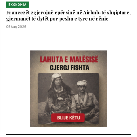
EKONOMIA
Francezët zgjerojnë epërsinë në Airbnb-të shqiptare,
gjermanët të dytët por pesha e tyre në rënie
06 Aug 2026