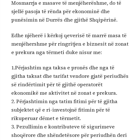
Mosmarrja e masave të menjëherëshme, do të
sjellë pasoja të rënda për ekonominë dhe
punësimin në Durrës dhe gjithë Shqipërinë.
Edhe njëherë i kërkoj qeverisë të marrë masa të
menjëhershme për ringritjen e biznesit në zonat
e prekura nga tërmeti duke nisur me:
1.Përjashtim nga taksa e pronës dhe nga të
gjitha taksat dhe tarifat vendore gjatë periudhës
së rindërtimit për të gjithë operatorët
ekonomikë me aktivitet në zonat e prekura.
2. Përjashtimin nga tatim fitimi për të gjitha
subjektet që e ri-investojnë fitimin për të
rikuperuar dëmet e tërmetit.
3. Pezullimin e kontributeve të sigurimeve
shoqërore dhe shëndetësore për periudhën deri