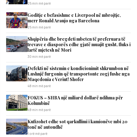
25 min më parë
Goditje e befasishme e Liverpool në mbrojtje,
merr Ronald Araujo nga Barcelona
25 min më parë
Shqipëria dhe bregdeti mbeten të preferuara të
trevave e diasporës edhe gjatë muajit gusht, fluks i
lartë mjetesh në Mori
30 min më parë
Defekti në sistemin e kondicionimit shkrumbon në
Lushnjë furgonin që transportonte zogj fushe nga
Maqedonia e Veriut! Shofer
48 min më parë
FOKUS – SHBA një miliard dollarë ndihma për
Kolumbinë
49 min më parë
Kufizohet edhe sot qarkullimi i kamionëve mbi 20
tonë në autoudhë
1 orë më parë