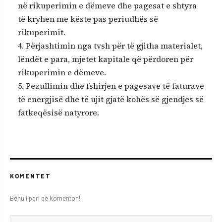
në rikuperimin e dëmeve dhe pagesat e shtyra
të kryhen me këste pas periudhës së
rikuperimit.
4. Përjashtimin nga tvsh për të gjitha materialet,
lëndët e para, mjetet kapitale që përdoren për
rikuperimin e dëmeve.
5. Pezullimin dhe fshirjen e pagesave të faturave
të energjisë dhe të ujit gjatë kohës së gjendjes së
fatkeqësisë natyrore.
KOMENTET
Bëhu i pari që komenton!