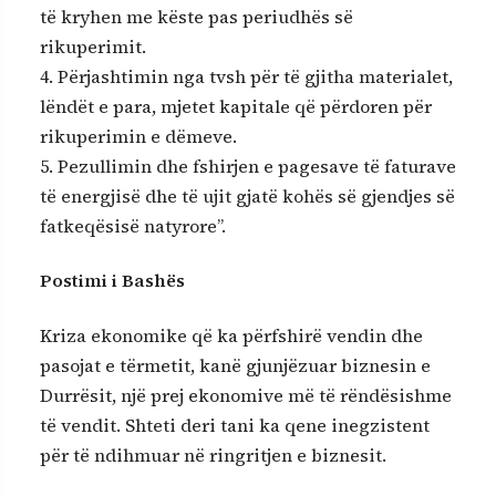
të kryhen me këste pas periudhës së
rikuperimit.
4. Përjashtimin nga tvsh për të gjitha materialet,
lëndët e para, mjetet kapitale që përdoren për
rikuperimin e dëmeve.
5. Pezullimin dhe fshirjen e pagesave të faturave
të energjisë dhe të ujit gjatë kohës së gjendjes së
fatkeqësisë natyrore”.
Postimi i Bashës
Kriza ekonomike që ka përfshirë vendin dhe
pasojat e tërmetit, kanë gjunjëzuar biznesin e
Durrësit, një prej ekonomive më të rëndësishme
të vendit. Shteti deri tani ka qene inegzistent
për të ndihmuar në ringritjen e biznesit.