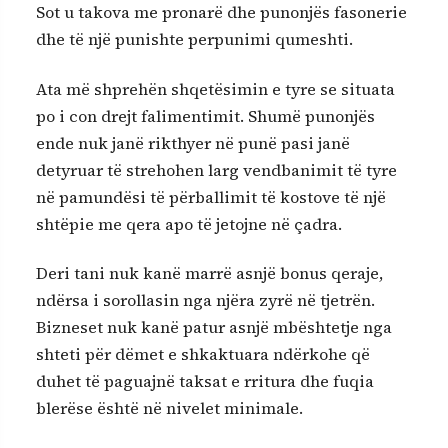
Sot u takova me pronarë dhe punonjës fasonerie
dhe të një punishte perpunimi qumeshti.
Ata më shprehën shqetësimin e tyre se situata
po i con drejt falimentimit. Shumë punonjës
ende nuk janë rikthyer në punë pasi janë
detyruar të strehohen larg vendbanimit të tyre
në pamundësi të përballimit të kostove të një
shtëpie me qera apo të jetojne në çadra.
Deri tani nuk kanë marrë asnjë bonus qeraje,
ndërsa i sorollasin nga njëra zyrë në tjetrën.
Bizneset nuk kanë patur asnjë mbështetje nga
shteti për dëmet e shkaktuara ndërkohe që
duhet të paguajnë taksat e rritura dhe fuqia
blerëse është në nivelet minimale.