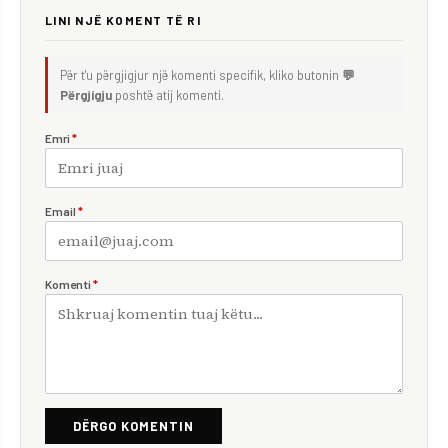
LINI NJË KOMENT TË RI
Për t'u përgjigjur një komenti specifik, kliko butonin
💬
Përgjigju
poshtë atij komenti.
Emri
*
Email
*
Komenti
*
DËRGO KOMENTIN