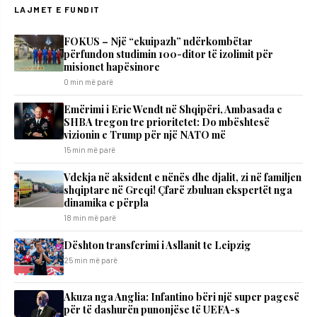
LAJMET E FUNDIT
FOKUS – Një “ekuipazh” ndërkombëtar
përfundon studimin 100-ditor të izolimit për
misionet hapësinore
0 min më parë
Emërimi i Eric Wendt në Shqipëri, Ambasada e
SHBA tregon tre prioritetet: Do mbështesë
vizionin e Trump për një NATO më
15 min më parë
Vdekja në aksident e nënës dhe djalit, zi në familjen
shqiptare në Greqi! Çfarë zbuluan ekspertët nga
dinamika e përpla
18 min më parë
Dështon transferimi i Asllanit te Leipzig
25 min më parë
Akuza nga Anglia: Infantino bëri një super pagesë
për të dashurën punonjëse të UEFA-s