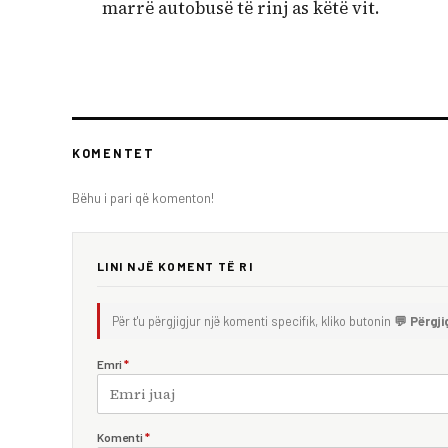
marrë autobusë të rinj as këtë vit.
KOMENTET
Bëhu i pari që komenton!
LINI NJË KOMENT TË RI
Për t'u përgjigjur një komenti specifik, kliko butonin
💬 Përgji
Emri
*
Komenti
*