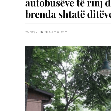
autobusëve të rinj d
brenda shtatë ditëv
25 May 2026, 20:41
·
1 min lexim