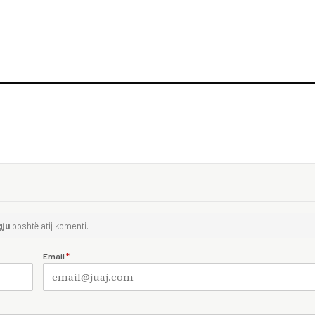
gju
poshtë atij komenti.
Email
*