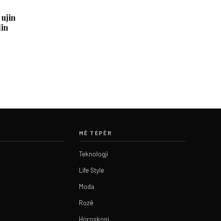
 ujin
lin
MË TEPËR
Teknologji
Life Style
Moda
Rozë
Horoskopi