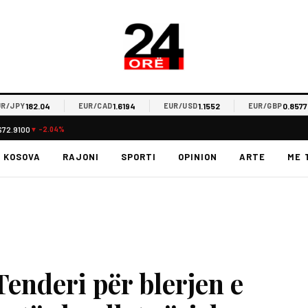
182.04
1.6194
1.1552
0.8577
PY
EUR/CAD
EUR/USD
EUR/GBP
$72.9100
▼ -2.04%
KOSOVA
RAJONI
SPORTI
OPINION
ARTE
ME 
Tenderi për blerjen e