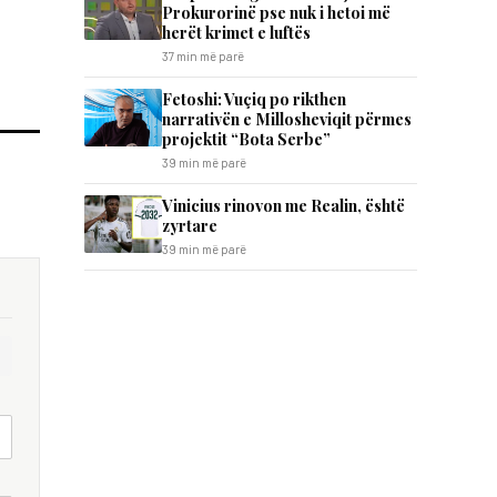
Prokurorinë pse nuk i hetoi më
herët krimet e luftës
37 min më parë
Fetoshi: Vuçiq po rikthen
narrativën e Millosheviqit përmes
projektit “Bota Serbe”
39 min më parë
Vinicius rinovon me Realin, është
zyrtare
39 min më parë