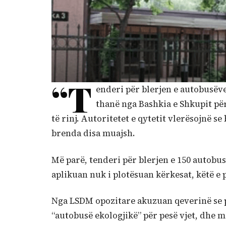
“T
enderi për blerjen e autobusëve 
thanë nga Bashkia e Shkupit pë
të rinj. Autoritetet e qytetit vlerësojnë s
brenda disa muajsh.
Më parë, tenderi për blerjen e 150 autobus
aplikuan nuk i plotësuan kërkesat, këtë e
Nga LSDM opozitare akuzuan qeverinë se 
“autobusë ekologjikë” për pesë vjet, dhe m