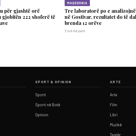
MAQEDONIA
m për gjashtë orë
Tre laboratorë po e analizojnë
u gjobitën 222 shoferë të
në Gostivar, rezultatet do të da
tave
brenda 12 orëve
3 orë më parë
SPORT & OPINION
ARTE
Sporti
Arte
Sporti në Botë
Film
Opinion
Libri
Muzikë
Teatër