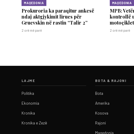
MAQEDONIA
MAQEDONIA
Prokuroria ka paraqitur ankesë
MPB: Vetë
ndaj aktgjykimit lirues për
kontrollë 
Gruevskin në rastin “Talir 2”
motoçikle
2 orë më parë
2 orë më parë
LAJME
BOTA & RAJONI
Politika
Bota
Ekonomia
Amerika
Kronika
Kosova
Kronika e Zezë
Rajoni
Maqedonia