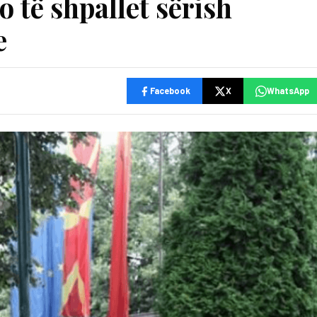
o të shpallet sërish
e
Facebook
X
WhatsApp