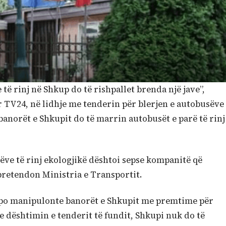
të rinj në Shkup do të rishpallet brenda një jave”,
r TV24, në lidhje me tenderin për blerjen e autobusëve
e banorët e Shkupit do të marrin autobusët e parë të rinj
ëve të rinj ekologjikë dështoi sepse kompanitë që
 pretendon Ministria e Transportit.
po manipulonte banorët e Shkupit me premtime për
e dështimin e tenderit të fundit, Shkupi nuk do të