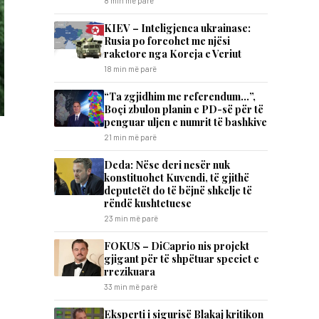
8 min më parë
KIEV – Inteligjenca ukrainase:
Rusia po forcohet me njësi
raketore nga Koreja e Veriut
18 min më parë
“Ta zgjidhim me referendum…”,
Boçi zbulon planin e PD-së për të
penguar uljen e numrit të bashkive
21 min më parë
Deda: Nëse deri nesër nuk
konstituohet Kuvendi, të gjithë
deputetët do të bëjnë shkelje të
rëndë kushtetuese
23 min më parë
FOKUS – DiCaprio nis projekt
gjigant për të shpëtuar speciet e
rrezikuara
33 min më parë
Eksperti i sigurisë Blakaj kritikon