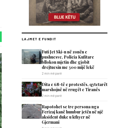
LAJMET E FUNDIT
Futi Jet Ski-n në zonën e
pushuesve, Policia Kufitare
bllokon mjetin dhe gjobit
drejtuesin me 300 mijë lekë
2 min më parë
Dita e 68-të e protestës, qytetarët
marshojnë në rrugët e Tiranës
2 min më parë
Rapotohet se tre persona nga
Ferizaj kanë humbur jetën në një
aksident duke u kthyer në
Gjermani